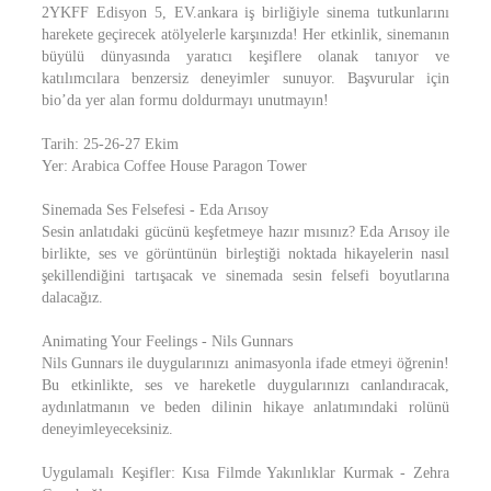
2YKFF Edisyon 5, EV.ankara iş birliğiyle sinema tutkunlarını
harekete geçirecek atölyelerle karşınızda! Her etkinlik, sinemanın
büyülü dünyasında yaratıcı keşiflere olanak tanıyor ve
katılımcılara benzersiz deneyimler sunuyor. Başvurular için
bio’da yer alan formu doldurmayı unutmayın!
Tarih: 25-26-27 Ekim
Yer: Arabica Coffee House Paragon Tower
Sinemada Ses Felsefesi - Eda Arısoy
Sesin anlatıdaki gücünü keşfetmeye hazır mısınız? Eda Arısoy ile
birlikte, ses ve görüntünün birleştiği noktada hikayelerin nasıl
şekillendiğini tartışacak ve sinemada sesin felsefi boyutlarına
dalacağız.
Animating Your Feelings - Nils Gunnars
Nils Gunnars ile duygularınızı animasyonla ifade etmeyi öğrenin!
Bu etkinlikte, ses ve hareketle duygularınızı canlandıracak,
aydınlatmanın ve beden dilinin hikaye anlatımındaki rolünü
deneyimleyeceksiniz.
Uygulamalı Keşifler: Kısa Filmde Yakınlıklar Kurmak - Zehra