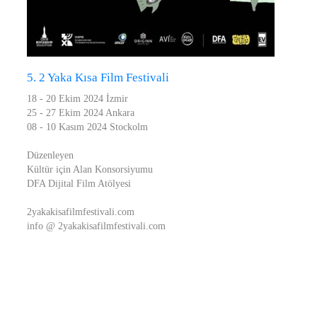
5. 2 Yaka Kısa Film Festivali
18 - 20 Ekim 2024 İzmir
25 - 27 Ekim 2024 Ankara
08 - 10 Kasım 2024 Stockolm
Düzenleyen
Kültür için Alan Konsorsiyumu
DFA Dijital Film Atölyesi
2yakakisafilmfestivali.com
info @ 2yakakisafilmfestivali.com