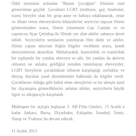
Ödül töreninin ardından “Benim Çocuğum” filminin özel
gösterimine geçildi. Çocukları LGBT (lezbiyen, gay, biseksüel,
trans) bireyler olan bir grup anne ve babaya odaklanarak, cesur
ve ilham veren ebeveynlerin hikâyelerini seyirciye taşıyan filmin
gösteriminden sonra, filmin yönetmeni Can Candan ve ve
yapımcısı Ayşe Çetinbaş ile filmde yer alan aileler sahneye davet
edildi. Seyircilerin sorularını yanıtlayan film ekibi ve aileler,
filmin yapım sürecine ilişkin bilgiler verdikten sonra, kendi
deneyimlerini aktardılar. Muhafazakâr, homofobik ve transfobik
bir toplumda bir yandan ebeveyn ve aile, bir yandan da aktivist
olmanın ne anlama geldiğini yeniden tanımlayan ebeveynler,
LGBT bireylerin çocukluktan itibaren karşılaştığı zorluklar ve
ihtiyaç duyulan yasal düzenlemeler hakkında da bilgiler verdi.
Çocuklarını olduğu gibi kabul etme süreçlerini ve bu süreçte nasıl
bir dayanışma gösterdiklerini anlatan aileler, seyircilerin büyük
ilgisi ve alkışlarıyla karşılandı.
Muhteşem bir açılışla başlayan 3. AB Film Günleri, 15 Aralık’a
kadar Ankara, Bursa, Diyarbakır, Eskişehir, İstanbul, İzmir,
Sinop ve Trabzon’da devam edecek.
11 Aralık 2013