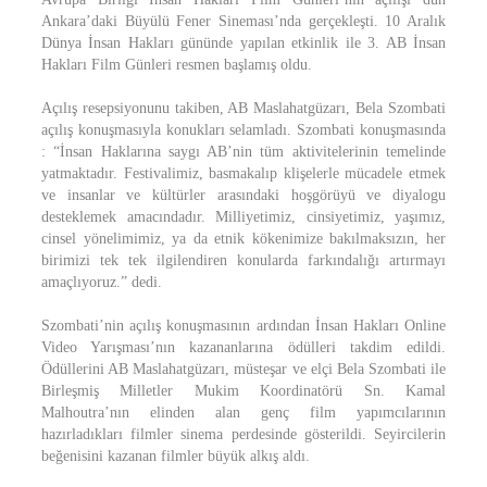
Ankara’daki Büyülü Fener Sineması’nda gerçekleşti. 10 Aralık
Dünya İnsan Hakları gününde yapılan etkinlik ile 3. AB İnsan
Hakları Film Günleri resmen başlamış oldu.
Açılış resepsiyonunu takiben, AB Maslahatgüzarı, Bela Szombati
açılış konuşmasıyla konukları selamladı. Szombati konuşmasında
: “İnsan Haklarına saygı AB’nin tüm aktivitelerinin temelinde
yatmaktadır. Festivalimiz, basmakalıp klişelerle mücadele etmek
ve insanlar ve kültürler arasındaki hoşgörüyü ve diyalogu
desteklemek amacındadır. Milliyetimiz, cinsiyetimiz, yaşımız,
cinsel yönelimimiz, ya da etnik kökenimize bakılmaksızın, her
birimizi tek tek ilgilendiren konularda farkındalığı artırmayı
amaçlıyoruz.” dedi.
Szombati’nin açılış konuşmasının ardından İnsan Hakları Online
Video Yarışması’nın kazananlarına ödülleri takdim edildi.
Ödüllerini AB Maslahatgüzarı, müsteşar ve elçi Bela Szombati ile
Birleşmiş Milletler Mukim Koordinatörü Sn. Kamal
Malhoutra’nın elinden alan genç film yapımcılarının
hazırladıkları filmler sinema perdesinde gösterildi. Seyircilerin
beğenisini kazanan filmler büyük alkış aldı.