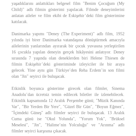
yaşadıklarını anlattıkları belgesel film "Benim Çocuğum (My
Child)" adlı filmin gösterimi yapılacak. Filmde deneyimlerini
anlatan aileler ve film ekibi de Eskişehir’deki film gösterimine
katılacak.
Danimarka yapımı "Deney (The Experiment)" adlı film, 1952
yılında iyi birer Danimarka vatandaşına dönüştürmek amacıyla
ailelerinin yanlarından ayırarak bir çocuk yuvasına yerleştirilen
16 çocukla yapılan deneyin gerçek hikâyesini anlatıyor. Deney
sırasında 7 yaşında olan deneklerden biri Helene Thiesen de
filmin Eskişehir’deki gösteriminde izleyiciler ile bir araya
gelecek. Yine aynı gün Türkiye’den Reha Erdem’in son filmi
olan “Jin" seyirci ile buluşacak.
Etkinlik boyunca gösterime girecek olan filmler, Sinema
Anadolu’dan ücretsiz temin edilecek biletler ile izlenebilecek.
Etkinlik kapsamında 12 Aralık Perşembe günü; "Müzik Kanında
Var", "Bir Yerden Bir Yere", "Güzel Bir Gün", "Boyun Eğmez",
"İçimdeki Güneş" adlı filmler seyirci ile buluşacak. 13 Aralık
Cuma günü ise "Okul Yolunda", "Yorum Yok", "Brüksel
Meselesi", "Jin", "Halime’nin Yolculuğu" ve "Arınma" adlı
filmler seyirci karşısına çıkacak.