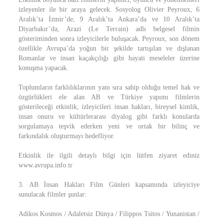
izleyenler ile bir araya gelecek. Sosyolog Olivier Peyroux, 6
Aralık’ta İzmir’de, 9 Aralık’ta Ankara’da ve 10 Aralık’ta
Diyarbakır’da, Arazi (Le Terrain) adlı belgesel filmin
gösteriminden sonra izleyicilerle buluşacak. Peyroux, son dönem
özellikle Avrupa’da yoğun bir şekilde tartışılan ve dışlanan
Romanlar ve insan kaçakçılığı gibi hayati meseleler üzerine
konuşma yapacak.
Toplumların farklılıklarının yanı sıra sahip olduğu temel hak ve
özgürlükleri ele alan AB ve Türkiye yapımı filmlerin
gösterileceği etkinlik; izleyicileri insan hakları, bireysel kimlik,
insan onuru ve kültürlerarası diyalog gibi farklı konularda
sorgulamaya teşvik ederken yeni ve ortak bir bilinç ve
farkındalık oluşturmayı hedefliyor.
Etkinlik ile ilgili detaylı bilgi için lütfen ziyaret ediniz
www.avrupa.info.tr
3. AB İnsan Hakları Film Günleri kapsamında izleyiciye
sunulacak filmler şunlar:
Adikos Kosmos / Adaletsiz Dünya / Filippos Tsitos / Yunanistan /