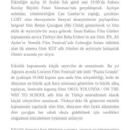
Etkinliğin açılışı 10 Aralık Salı günü saat 19.00’da Ankara
Kızılay Büyülü Fener Sineması’nda gerçekleşecek. Açılışın
ardından, yönetmenliğini Can Candan’ın yaptığı, çocukları
LGBT olan ebeveynlerin bireysel deneyimlerini paylaştıkları
belgesel film Benim Çocuğum (My Child) gösterilecek ve film
ekibi de seyirciyle bir araya gelecek. İnsan Hakları Film Günleri
kapsamında ayrıca Türkiye’den Reha Erdem’in son filmi JİN, Ali
Aydın’ın Venedik Film Festivali’nde Geleceğin Aslanı ödülünü
alan ilk sinema filmi KÜF adlı filmleri de seyirciyle buluşacak
filmler arasında yer alıyor.
Etkinlik kapsamında küçük seyirciler de unutulmadı. Bu yıl
Ağustos ayında Locarno Film Festivali’nde ünlü “Piazza Grande”
de (yaklaşık 10.000 kişinin aynı anda film izleyebildiği, belki de
dünyanın en büyük açık hava sineması) gösterilen ve büyük alkış
toplayan, festivalin kapanış filmi OKUL YOLUNDA / ON THE
WAY TO SCHOOL adlı film de Türkçe seslendirmeli olarak
küçük izleyicilere sunulacak. Türkiye’deki ilk gösterimi etkinlik
kapsamında yapılacak olan film, dünyanın dört farklı ülkesinden
dört çocuğun her sabah okula gidebilmek için verdikleri
olağanüstü mücadelenin öyküsünü anlatıyor.
Etkinlik boyunca bazı filmlerin yapımcı, oyuncu ve yönetmenleri