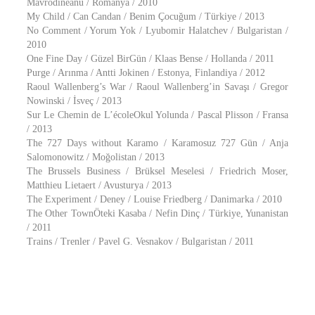
Mavrodineanu / Romanya / 2010
My Child / Can Candan / Benim Çocuğum / Türkiye / 2013
No Comment / Yorum Yok / Lyubomir Halatchev / Bulgaristan /
2010
One Fine Day / Güzel BirGün / Klaas Bense / Hollanda / 2011
Purge / Arınma / Antti Jokinen / Estonya, Finlandiya / 2012
Raoul Wallenberg’s War / Raoul Wallenberg’in Savaşı / Gregor
Nowinski / İsveç / 2013
Sur Le Chemin de L’écoleOkul Yolunda / Pascal Plisson / Fransa
/ 2013
The 727 Days without Karamo / Karamosuz 727 Gün / Anja
Salomonowitz / Moğolistan / 2013
The Brussels Business / Brüksel Meselesi / Friedrich Moser,
Matthieu Lietaert / Avusturya / 2013
The Experiment / Deney / Louise Friedberg / Danimarka / 2010
The Other TownÖteki Kasaba / Nefin Dinç / Türkiye, Yunanistan
/ 2011
Trains / Trenler / Pavel G. Vesnakov / Bulgaristan / 2011