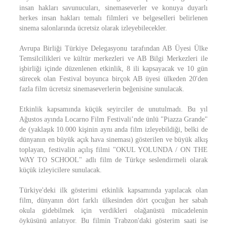
insan hakları savunucuları, sinemaseverler ve konuya duyarlı
herkes insan hakları temalı filmleri ve belgeselleri belirlenen
sinema salonlarında ücretsiz olarak izleyebilecekler.
Avrupa Birliği Türkiye Delegasyonu tarafından AB Üyesi Ülke
Temsilcilikleri ve kültür merkezleri ve AB Bilgi Merkezleri ile
işbirliği içinde düzenlenen etkinlik, 8 ili kapsayacak ve 10 gün
sürecek olan Festival boyunca birçok AB üyesi ülkeden 20'den
fazla film ücretsiz sinemaseverlerin beğenisine sunulacak.
Etkinlik kapsamında küçük seyirciler de unutulmadı. Bu yıl
Ağustos ayında Locarno Film Festivali’nde ünlü "Piazza Grande"
de (yaklaşık 10.000 kişinin aynı anda film izleyebildiği, belki de
dünyanın en büyük açık hava sineması) gösterilen ve büyük alkış
toplayan, festivalin açılış filmi "OKUL YOLUNDA / ON THE
WAY TO SCHOOL" adlı film de Türkçe seslendirmeli olarak
küçük izleyicilere sunulacak.
Türkiye'deki ilk gösterimi etkinlik kapsamında yapılacak olan
film, dünyanın dört farklı ülkesinden dört çocuğun her sabah
okula gidebilmek için verdikleri olağanüstü mücadelenin
öyküsünü anlatıyor. Bu filmin Trabzon'daki gösterim saati ise