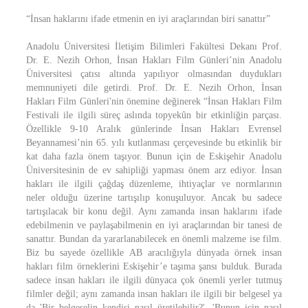
“İnsan haklarını ifade etmenin en iyi araçlarından biri sanattır”
Anadolu Üniversitesi İletişim Bilimleri Fakültesi Dekanı Prof.
Dr. E. Nezih Orhon, İnsan Hakları Film Günleri’nin Anadolu
Üniversitesi çatısı altında yapılıyor olmasından duydukları
memnuniyeti dile getirdi. Prof. Dr. E. Nezih Orhon, İnsan
Hakları Film Günleri'nin önemine değinerek “İnsan Hakları Film
Festivali ile ilgili süreç aslında topyekûn bir etkinliğin parçası.
Özellikle 9-10 Aralık günlerinde İnsan Hakları Evrensel
Beyannamesi’nin 65. yılı kutlanması çerçevesinde bu etkinlik bir
kat daha fazla önem taşıyor. Bunun için de Eskişehir Anadolu
Üniversitesinin de ev sahipliği yapması önem arz ediyor. İnsan
hakları ile ilgili çağdaş düzenleme, ihtiyaçlar ve normlarının
neler olduğu üzerine tartışılıp konuşuluyor. Ancak bu sadece
tartışılacak bir konu değil. Aynı zamanda insan haklarını ifade
edebilmenin ve paylaşabilmenin en iyi araçlarından bir tanesi de
sanattır. Bundan da yararlanabilecek en önemli malzeme ise film.
Biz bu sayede özellikle AB aracılığıyla dünyada örnek insan
hakları film örneklerini Eskişehir’e taşıma şansı bulduk. Burada
sadece insan hakları ile ilgili dünyaca çok önemli yerler tutmuş
filmler değil; aynı zamanda insan hakları ile ilgili bir belgesel ya
da 'Bir belgeselin kendisi nasıl üretilebilir?', 'Bunun için nasıl