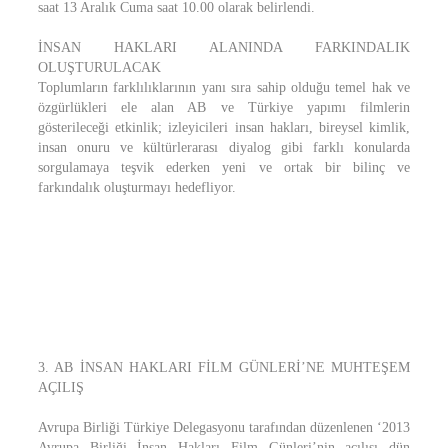
saat 13 Aralık Cuma saat 10.00 olarak belirlendi.
İNSAN HAKLARI ALANINDA FARKINDALIK
OLUŞTURULACAK
Toplumların farklılıklarının yanı sıra sahip olduğu temel hak ve
özgürlükleri ele alan AB ve Türkiye yapımı filmlerin
gösterileceği etkinlik; izleyicileri insan hakları, bireysel kimlik,
insan onuru ve kültürlerarası diyalog gibi farklı konularda
sorgulamaya teşvik ederken yeni ve ortak bir bilinç ve
farkındalık oluşturmayı hedefliyor.
3. AB İNSAN HAKLARI FİLM GÜNLERİ’NE MUHTEŞEM
AÇILIŞ
Avrupa Birliği Türkiye Delegasyonu tarafından düzenlenen ‘2013
Avrupa Birliği İnsan Hakları Film Günleri’nin açılışı dün