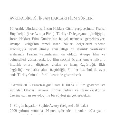
AVRUPA BİRLİĞİ İNSAN HAKLARI FİLM GÜNLERİ
10 Aralık Uluslararası İnsan Hakları Günü çerçevesinde, Fransa
Büyükelçiliği ve Avrupa Birliği Türkiye Delegasyonu işbirliğiyle,
İnsan Hakları Film Günleri’nin bu yıl üçüncüsü gerçekleşiyor.
Avrupa Birliği’nin temel insan hakları değerlerini sinema
aracılığıyla teşvik etmeyi arzu ettiği bu etkinlik vesilesiyle
aralarında Fransız yapımlarının da olduğu Avrupa film ve
belgeselleri gösterilecek. Bu film seçkisi üç ana temayı işliyor :
insanlık onuru, düşünce, vicdan ve inanç özgürlüğü, fikir
özgürlüğü ve haber alma özgürlüğü. Filmler İstanbul ile aynı
anda Türkiye’nin altı farklı kentinde gösterilecek.
9 Aralık 2013 Pazartesi günü saat 10.00′da 2 Film gösterimi ve
ardından Olivier Peyroux, Roman nüfusu ve insan kaçakçılığı
üzerine uzman sosyolog, ile bir söyleşi gerçekleşecektir.
1. Sürgün hayatlar, Sophie Averty (belgesel : 58 dak.)
2009 yılının sonunda, Nantes şehrinden kovulan 40’a yakın