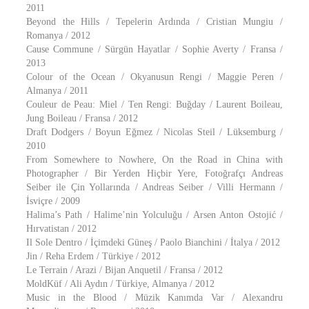
2011
Beyond the Hills / Tepelerin Ardında / Cristian Mungiu /
Romanya / 2012
Cause Commune / Sürgün Hayatlar / Sophie Averty / Fransa /
2013
Colour of the Ocean / Okyanusun Rengi / Maggie Peren /
Almanya / 2011
Couleur de Peau: Miel / Ten Rengi: Buğday / Laurent Boileau,
Jung Boileau / Fransa / 2012
Draft Dodgers / Boyun Eğmez / Nicolas Steil / Lüksemburg /
2010
From Somewhere to Nowhere, On the Road in China with
Photographer / Bir Yerden Hiçbir Yere, Fotoğrafçı Andreas
Seiber ile Çin Yollarında / Andreas Seiber / Villi Hermann /
İsviçre / 2009
Halima’s Path / Halime’nin Yolculuğu / Arsen Anton Ostojić /
Hırvatistan / 2012
Il Sole Dentro / İçimdeki Güneş / Paolo Bianchini / İtalya / 2012
Jin / Reha Erdem / Türkiye / 2012
Le Terrain / Arazi / Bijan Anquetil / Fransa / 2012
MoldKüf / Ali Aydın / Türkiye, Almanya / 2012
Music in the Blood / Müzik Kanımda Var / Alexandru