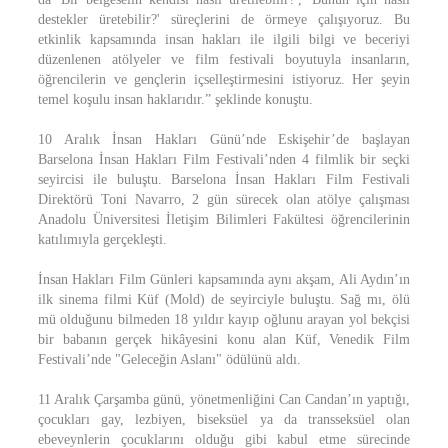
destekler üretebilir?' süreçlerini de örmeye çalışıyoruz. Bu
etkinlik kapsamında insan hakları ile ilgili bilgi ve beceriyi
düzenlenen atölyeler ve film festivali boyutuyla insanların,
öğrencilerin ve gençlerin içselleştirmesini istiyoruz. Her şeyin
temel koşulu insan haklarıdır.” şeklinde konuştu.
10 Aralık İnsan Hakları Günü’nde Eskişehir’de başlayan
Barselona İnsan Hakları Film Festivali’nden 4 filmlik bir seçki
seyircisi ile buluştu. Barselona İnsan Hakları Film Festivali
Direktörü Toni Navarro, 2 gün sürecek olan atölye çalışması
Anadolu Üniversitesi İletişim Bilimleri Fakültesi öğrencilerinin
katılımıyla gerçekleşti.
İnsan Hakları Film Günleri kapsamında aynı akşam, Ali Aydın’ın
ilk sinema filmi Küf (Mold) de seyirciyle buluştu. Sağ mı, ölü
mü olduğunu bilmeden 18 yıldır kayıp oğlunu arayan yol bekçisi
bir babanın gerçek hikâyesini konu alan Küf, Venedik Film
Festivali’nde "Geleceğin Aslanı" ödülünü aldı.
11 Aralık Çarşamba günü, yönetmenliğini Can Candan’ın yaptığı,
çocukları gay, lezbiyen, biseksüel ya da transseksüel olan
ebeveynlerin çocuklarını olduğu gibi kabul etme sürecinde