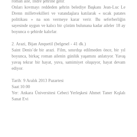
roman aile, Indre şehrine gelir.
Onları kovmayı reddeden şehrin belediye Başkanı Jean-Luc Le
Drenn milletvekilleri ve vatandaşlara katılarak « sıcak patates
politikası » na son vermeye karar verir. Bu seferberliğin
sayesinde uygun ve kalıcı bir çözüm bulunana kadar aileler 18 ay
boyunca o şehirde kalırlar.
2. Arazi, Bijan Anquetil (belgesel - 41 dk.)
Saint Denis’de bir arazi. Film, sınırdışı edilmeden önce, bir yıl
boyunca, birkaç roman ailenin günlük yaşamını anlatıyor. Yavaş
yavaş tekrar bir hayat, yuva, samimiyet oluşuyor, hayat devam
ediyor.
Tarih: 9 Aralık 2013 Pazartesi
Saat:10.00
Yer: Ankara Üniversitesi Cebeci Yerleşkesi Ahmet Taner Kışlalı
Sanat Evi