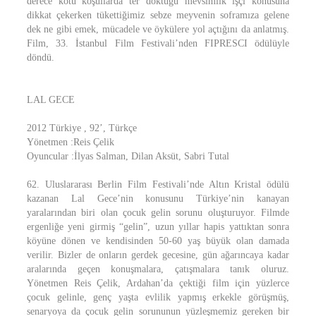
derece kötü koşullarda ter döktüğü mevsimlik işçi konusuna
dikkat çekerken tükettiğimiz sebze meyvenin soframıza gelene
dek ne gibi emek, mücadele ve öykülere yol açtığını da anlatmış.
Film, 33. İstanbul Film Festivali’nden FIPRESCI ödülüyle
döndü.
LAL GECE
2012 Türkiye , 92’, Türkçe
Yönetmen :Reis Çelik
Oyuncular :İlyas Salman, Dilan Aksüt, Sabri Tutal
62. Uluslararası Berlin Film Festivali’nde Altın Kristal ödülü
kazanan Lal Gece’nin konusunu Türkiye’nin kanayan
yaralarından biri olan çocuk gelin sorunu oluşturuyor. Filmde
ergenliğe yeni girmiş “gelin”, uzun yıllar hapis yattıktan sonra
köyüne dönen ve kendisinden 50-60 yaş büyük olan damada
verilir. Bizler de onların gerdek gecesine, gün ağarıncaya kadar
aralarında geçen konuşmalara, çatışmalara tanık oluruz.
Yönetmen Reis Çelik, Ardahan’da çektiği film için yüzlerce
çocuk gelinle, genç yaşta evlilik yapmış erkekle görüşmüş,
senaryoya da çocuk gelin sorununun yüzleşmemiz gereken bir