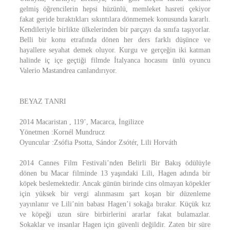
gelmiş öğrencilerin hepsi hüzünlü, memleket hasreti çekiyor
fakat geride bıraktıkları sıkıntılara dönmemek konusunda kararlı.
Kendileriyle birlikte ülkelerinden bir parçayı da sınıfa taşıyorlar.
Belli bir konu etrafında dönen her ders farklı düşünce ve
hayallere seyahat demek oluyor. Kurgu ve gerçeğin iki katman
halinde iç içe geçtiği filmde İtalyanca hocasını ünlü oyuncu
Valerio Mastandrea canlandırıyor.
BEYAZ TANRI
2014 Macaristan , 119’, Macarca, İngilizce
Yönetmen :Kornél Mundrucz
Oyuncular :Zsófia Psotta, Sándor Zsótér, Lili Horváth
2014 Cannes Film Festivali’nden Belirli Bir Bakış ödülüyle
dönen bu Macar filminde 13 yaşındaki Lili, Hagen adında bir
köpek beslemektedir. Ancak günün birinde cins olmayan köpekler
için yüksek bir vergi alınmasını şart koşan bir düzenleme
yayınlanır ve Lili’nin babası Hagen’i sokağa bırakır. Küçük kız
ve köpeği uzun süre birbirlerini ararlar fakat bulamazlar.
Sokaklar ve insanlar Hagen için güvenli değildir. Zaten bir süre