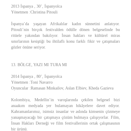
2013 İspanya , 30’, İspanyolca
Yönetmen :Christina Pitouli
İspanya’da yaşayan Afrikalılar kadın sünnetini anlatıyor.
Pitouli’nin birçok festivalden ödülle dönen belgeselinde bu
ritüele yakından bakılıyor. İnsan hakları ve kültürel miras
sınırlarının kesiştiği bu ihtilaflı konu farklı fikir ve çatışmaları
gözler önüne seriyor.
13. BÖLGE, YAZI MI TURA MI
2014 İspanya , 80’, İspanyolca
Yönetmen :Toni Navarro
Oyuncular :Ramasan Minkailov, Aslan Elbiev, Kheda Gazieva
Kolombiya, Medellin’in varoşlarında çekilen belgesel bizi
anaakım medyada yer bulamayan hikâyelere davet ediyor.
Kahramanlarımız, isimsiz insanlar ve aslında kimsenin çözmeye
yanaşmayacağı bir çatışmaya çözüm bulmaya çalışıyorlar. Film,
İnsan Hakları Derneği ve film festivallerinin ortak çalışmasının
bir ürünü.