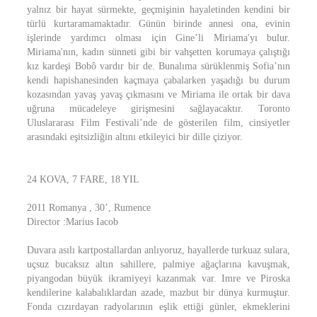
yalnız bir hayat sürmekte, geçmişinin hayaletinden kendini bir
türlü kurtaramamaktadır. Günün birinde annesi ona, evinin
işlerinde yardımcı olması için Gine’li Miriama'yı bulur.
Miriama'nın, kadın sünneti gibi bir vahşetten korumaya çalıştığı
kız kardeşi Bobô vardır bir de. Bunalıma sürüklenmiş Sofia’nın
kendi hapishanesinden kaçmaya çabalarken yaşadığı bu durum
kozasından yavaş yavaş çıkmasını ve Miriama ile ortak bir dava
uğruna mücadeleye girişmesini sağlayacaktır. Toronto
Uluslararası Film Festivali’nde de gösterilen film, cinsiyetler
arasındaki eşitsizliğin altını etkileyici bir dille çiziyor.
24 KOVA, 7 FARE, 18 YIL
2011 Romanya , 30’, Rumence
Director :Marius Iacob
Duvara asılı kartpostallardan anlıyoruz, hayallerde turkuaz sulara,
uçsuz bucaksız altın sahillere, palmiye ağaçlarına kavuşmak,
piyangodan büyük ikramiyeyi kazanmak var. Imre ve Piroska
kendilerine kalabalıklardan azade, mazbut bir dünya kurmuştur.
Fonda cızırdayan radyolarının eşlik ettiği günler, ekmeklerini