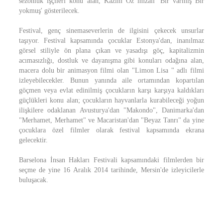
sezonluk işçileri konu alan, Kazım Öz imzalı 'Bir varmış Bir
yokmuş' gösterilecek.
Festival, genç sinemaseverlerin de ilgisini çekecek unsurlar
taşıyor. Festival kapsamında çocuklar Estonya'dan, inanılmaz
görsel stiliyle ön plana çıkan ve yasadışı göç, kapitalizmin
acımasızlığı, dostluk ve dayanışma gibi konuları odağına alan,
macera dolu bir animasyon filmi olan "Limon Lisa " adlı filmi
izleyebilecekler. Bunun yanında aile ortamından kopartılan
göçmen veya evlat edinilmiş çocukların karşı karşıya kaldıkları
güçlükleri konu alan; çocukların hayvanlarla kurabileceği yoğun
ilişkilere odaklanan Avusturya'dan "Makondo", Danimarka'dan
"Merhamet, Merhamet" ve Macaristan'dan "Beyaz Tanrı" da yine
çocuklara özel filmler olarak festival kapsamında ekrana
gelecektir.
Barselona İnsan Hakları Festivali kapsamındaki filmlerden bir
seçme de yine 16 Aralık 2014 tarihinde, Mersin'de izleyicilerle
buluşacak.