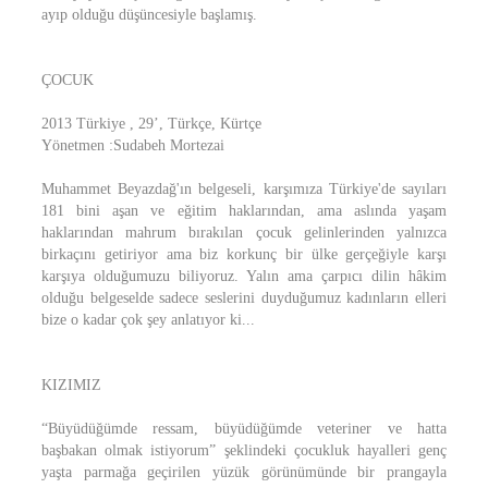
ayıp olduğu düşüncesiyle başlamış.
ÇOCUK
2013 Türkiye , 29’, Türkçe, Kürtçe
Yönetmen :Sudabeh Mortezai
Muhammet Beyazdağ'ın belgeseli, karşımıza Türkiye'de sayıları
181 bini aşan ve eğitim haklarından, ama aslında yaşam
haklarından mahrum bırakılan çocuk gelinlerinden yalnızca
birkaçını getiriyor ama biz korkunç bir ülke gerçeğiyle karşı
karşıya olduğumuzu biliyoruz. Yalın ama çarpıcı dilin hâkim
olduğu belgeselde sadece seslerini duyduğumuz kadınların elleri
bize o kadar çok şey anlatıyor ki...
KIZIMIZ
“Büyüdüğümde ressam, büyüdüğümde veteriner ve hatta
başbakan olmak istiyorum” şeklindeki çocukluk hayalleri genç
yaşta parmağa geçirilen yüzük görünümünde bir prangayla