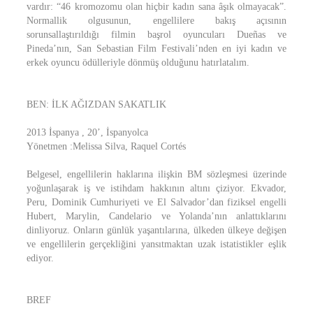
vardır: “46 kromozomu olan hiçbir kadın sana âşık olmayacak”.
Normallik olgusunun, engellilere bakış açısının
sorunsallaştırıldığı filmin başrol oyuncuları Dueñas ve
Pineda’nın, San Sebastian Film Festivali’nden en iyi kadın ve
erkek oyuncu ödülleriyle dönmüş olduğunu hatırlatalım.
BEN: İLK AĞIZDAN SAKATLIK
2013 İspanya , 20’, İspanyolca
Yönetmen :Melissa Silva, Raquel Cortés
Belgesel, engellilerin haklarına ilişkin BM sözleşmesi üzerinde
yoğunlaşarak iş ve istihdam hakkının altını çiziyor. Ekvador,
Peru, Dominik Cumhuriyeti ve El Salvador’dan fiziksel engelli
Hubert, Marylin, Candelario ve Yolanda’nın anlattıklarını
dinliyoruz. Onların günlük yaşantılarına, ülkeden ülkeye değişen
ve engellilerin gerçekliğini yansıtmaktan uzak istatistikler eşlik
ediyor.
BREF