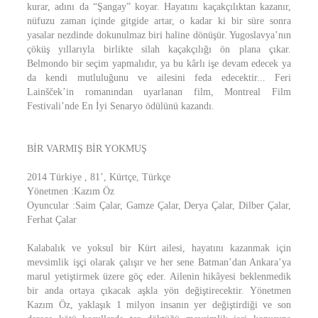
kurar, adını da “Şangay” koyar. Hayatını kaçakçılıktan kazanır,
nüfuzu zaman içinde gitgide artar, o kadar ki bir süre sonra
yasalar nezdinde dokunulmaz biri haline dönüşür. Yugoslavya’nın
çöküş yıllarıyla birlikte silah kaçakçılığı ön plana çıkar.
Belmondo bir seçim yapmalıdır, ya bu kârlı işe devam edecek ya
da kendi mutluluğunu ve ailesini feda edecektir... Feri
Lainšček’in romanından uyarlanan film, Montreal Film
Festivali’nde En İyi Senaryo ödülünü kazandı.
BİR VARMIŞ BİR YOKMUŞ
2014 Türkiye , 81’, Kürtçe, Türkçe
Yönetmen :Kazım Öz
Oyuncular :Saim Çalar, Gamze Çalar, Derya Çalar, Dilber Çalar,
Ferhat Çalar
Kalabalık ve yoksul bir Kürt ailesi, hayatını kazanmak için
mevsimlik işçi olarak çalışır ve her sene Batman’dan Ankara’ya
marul yetiştirmek üzere göç eder. Ailenin hikâyesi beklenmedik
bir anda ortaya çıkacak aşkla yön değiştirecektir. Yönetmen
Kazım Öz, yaklaşık 1 milyon insanın yer değiştirdiği ve son