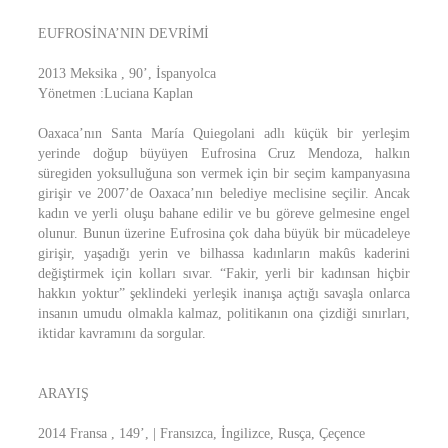
EUFROSİNA’NIN DEVRİMİ
2013 Meksika , 90’, İspanyolca
Yönetmen :Luciana Kaplan
Oaxaca’nın Santa María Quiegolani adlı küçük bir yerleşim
yerinde doğup büyüyen Eufrosina Cruz Mendoza, halkın
süregiden yoksulluğuna son vermek için bir seçim kampanyasına
girişir ve 2007’de Oaxaca’nın belediye meclisine seçilir. Ancak
kadın ve yerli oluşu bahane edilir ve bu göreve gelmesine engel
olunur. Bunun üzerine Eufrosina çok daha büyük bir mücadeleye
girişir, yaşadığı yerin ve bilhassa kadınların makûs kaderini
değiştirmek için kolları sıvar. “Fakir, yerli bir kadınsan hiçbir
hakkın yoktur” şeklindeki yerleşik inanışa açtığı savaşla onlarca
insanın umudu olmakla kalmaz, politikanın ona çizdiği sınırları,
iktidar kavramını da sorgular.
ARAYIŞ
2014 Fransa , 149’, | Fransızca, İngilizce, Rusça, Çeçence