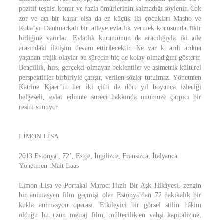
pozitif teşhisi konur ve fazla ömürlerinin kalmadığı söylenir. Çok
zor ve acı bir karar olsa da en küçük iki çocukları Masho ve
Roba’yı Danimarkalı bir aileye evlatlık vermek konusunda fikir
birliğine varırlar. Evlatlık kurumunun da aracılığıyla iki aile
arasındaki iletişim devam ettirilecektir. Ne var ki ardı ardına
yaşanan trajik olaylar bu sürecin hiç de kolay olmadığını gösterir.
Bencillik, hırs, gerçekçi olmayan beklentiler ve asimetrik kültürel
perspektifler birbiriyle çatışır, verilen sözler tutulmaz. Yönetmen
Katrine Kjaer’in her iki çifti de dört yıl boyunca izlediği
belgeseli, evlat edinme süreci hakkında önümüze çarpıcı bir
resim sunuyor.
LİMON LİSA
2013 Estonya , 72’, Estçe, İngilizce, Fransızca, İtalyanca
Yönetmen :Mait Laas
Limon Lisa ve Portakal Maroc: Hızlı Bir Aşk Hikâyesi, zengin
bir animasyon film geçmişi olan Estonya’dan 72 dakikalık bir
kukla animasyon operası. Etkileyici bir görsel stilin hâkim
olduğu bu uzun metraj film, mültecilikten vahşi kapitalizme,