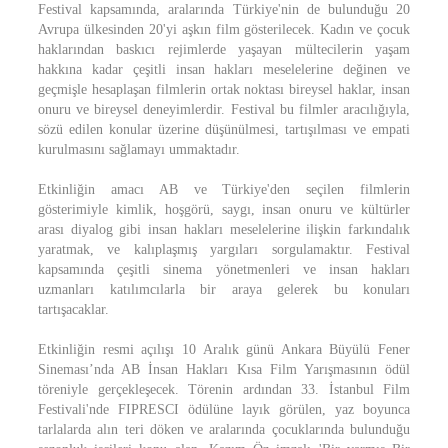
Festival kapsamında, aralarında Türkiye'nin de bulunduğu 20
Avrupa ülkesinden 20'yi aşkın film gösterilecek. Kadın ve çocuk
haklarından baskıcı rejimlerde yaşayan mültecilerin yaşam
hakkına kadar çeşitli insan hakları meselelerine değinen ve
geçmişle hesaplaşan filmlerin ortak noktası bireysel haklar, insan
onuru ve bireysel deneyimlerdir. Festival bu filmler aracılığıyla,
sözü edilen konular üzerine düşünülmesi, tartışılması ve empati
kurulmasını sağlamayı ummaktadır.
Etkinliğin amacı AB ve Türkiye'den seçilen filmlerin
gösterimiyle kimlik, hoşgörü, saygı, insan onuru ve kültürler
arası diyalog gibi insan hakları meselelerine ilişkin farkındalık
yaratmak, ve kalıplaşmış yargıları sorgulamaktır. Festival
kapsamında çeşitli sinema yönetmenleri ve insan hakları
uzmanları katılımcılarla bir araya gelerek bu konuları
tartışacaklar.
Etkinliğin resmi açılışı 10 Aralık günü Ankara Büyülü Fener
Sineması’nda AB İnsan Hakları Kısa Film Yarışmasının ödül
töreniyle gerçekleşecek. Törenin ardından 33. İstanbul Film
Festivali'nde FIPRESCI ödülüne layık görülen, yaz boyunca
tarlalarda alın teri döken ve aralarında çocuklarında bulunduğu