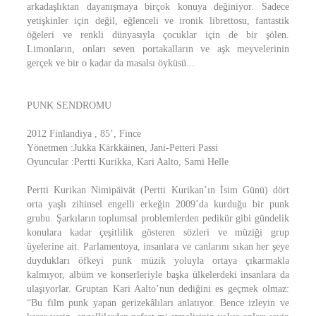
arkadaşlıktan dayanışmaya birçok konuya değiniyor. Sadece
yetişkinler için değil, eğlenceli ve ironik librettosu, fantastik
öğeleri ve renkli dünyasıyla çocuklar için de bir şölen.
Limonların, onları seven portakalların ve aşk meyvelerinin
gerçek ve bir o kadar da masalsı öyküsü...
PUNK SENDROMU
2012 Finlandiya , 85’, Fince
Yönetmen :Jukka Kärkkäinen, Jani-Petteri Passi
Oyuncular :Pertti Kurikka, Kari Aalto, Sami Helle
Pertti Kurikan Nimipäivät (Pertti Kurikan’ın İsim Günü) dört
orta yaşlı zihinsel engelli erkeğin 2009’da kurduğu bir punk
grubu. Şarkıların toplumsal problemlerden pedikür gibi gündelik
konulara kadar çeşitlilik gösteren sözleri ve müziği grup
üyelerine ait. Parlamentoya, insanlara ve canlarını sıkan her şeye
duydukları öfkeyi punk müzik yoluyla ortaya çıkarmakla
kalmıyor, albüm ve konserleriyle başka ülkelerdeki insanlara da
ulaşıyorlar. Gruptan Kari Aalto’nun dediğini es geçmek olmaz:
“Bu film punk yapan gerizekâlıları anlatıyor. Bence izleyin ve