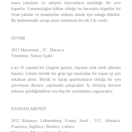
sonra yakalanır ve sahipsiz hayvanların tutulduğu bir yere
kapatılır. Umutsuzluğun hâkim olduğu bu barınakta köpekler bir
fırsat yakalar ve insanlardan intikam almak için sokağa dökülür.
Bu beklenmedik savaşa mani olabilecek bir tek Lili vardır.
DUVAR
2013 Macaristan , 11’, Macarca
Yönetmen :Simon Szabó
Laci 16 yaşında bir Çingene gençtir, hayatını ufak tefek işlerden
kazanır. Günün birinde bir grup işçi tarafından bir inşaat işi için
sokaktan alınır. Büyük ve harap apartmanların olduğu bir yeri
çevreleyen duvarın yapımında çalışacaktır. İş ilerleyip duvarın
arkasını gördüğündüyse sıra dışı bir aydınlanma yaşayacaktır.
HANNAH ARENDT
2012 Almanya, Lüksemburg, Fransa, İsrail , 113’, Almanca,
Fransızca, İngilizce, İbranice, Latince