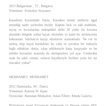
2013 Bulgaristan , 72’, Bulgarca
Yönetmen :Svetoslav Stoyanov
Karadeniz kıyısındaki Varna, Karadere henüz otellerin işgal
etmediği nadir yerlerden biridir. Kaptan Jack ve eski mahkûm,
ayyaş ve hırsızlardan müteşekkil ekibi 20 yıldır bu koruma
altındaki bölgede yaban hayatı sürmekte ve kanlı bir söylencenin
kahramanı Valchan'ın kayıp altınlarını aramaktadır. Ne var ki
sarhoş olup hayal kurdukları bu vaha ve çocuksu bir tutkuyla
bağlı oldukları deniz, talan tehlikesiyle karşı karşıyadır ve bu
tehlike korsanlar arasında da sürtüşmelere yol açar. Gözlerden
uzak bu saklı cennet, onların hayalleriyle birlikte yerle bir mi
olacaktır yoksa?
MERHAMET, MERHAMET
2012 Danimarka, 94’, Danca
Yönetmen :Katrine W. Kjaer
Oyuncular :Ramasan Minkailov, Aslan Elbiev, Kheda Gazieva
Birbirlerini seven Etiyopyalı Sinkenesh ve Hussen çiftine HIV