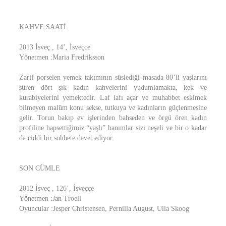
KAHVE SAATİ
2013 İsveç , 14’, İsveçce
Yönetmen :Maria Fredriksson
Zarif porselen yemek takımının süslediği masada 80’li yaşlarını
süren dört şık kadın kahvelerini yudumlamakta, kek ve
kurabiyelerini yemektedir. Laf lafı açar ve muhabbet eskimek
bilmeyen malûm konu sekse, tutkuya ve kadınların güçlenmesine
gelir. Torun bakıp ev işlerinden bahseden ve örgü ören kadın
profiline hapsettiğimiz “yaşlı” hanımlar sizi neşeli ve bir o kadar
da ciddi bir sohbete davet ediyor.
SON CÜMLE
2012 İsveç , 126’, İsveççe
Yönetmen :Jan Troell
Oyuncular :Jesper Christensen, Pernilla August, Ulla Skoog