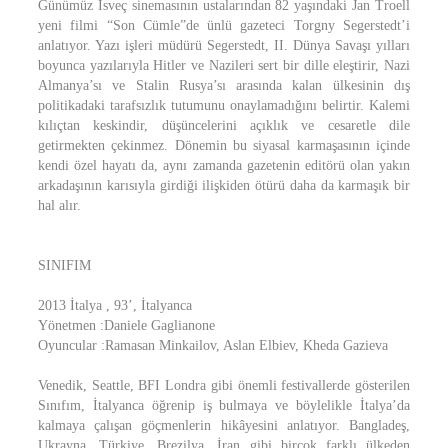
Günümüz İsveç sinemasının ustalarından 82 yaşındaki Jan Troell
yeni filmi “Son Cümle”de ünlü gazeteci Torgny Segerstedt’i
anlatıyor. Yazı işleri müdürü Segerstedt, II. Dünya Savaşı yılları
boyunca yazılarıyla Hitler ve Nazileri sert bir dille eleştirir, Nazi
Almanya’sı ve Stalin Rusya’sı arasında kalan ülkesinin dış
politikadaki tarafsızlık tutumunu onaylamadığını belirtir. Kalemi
kılıçtan keskindir, düşüncelerini açıklık ve cesaretle dile
getirmekten çekinmez. Dönemin bu siyasal karmaşasının içinde
kendi özel hayatı da, aynı zamanda gazetenin editörü olan yakın
arkadaşının karısıyla girdiği ilişkiden ötürü daha da karmaşık bir
hal alır.
SINIFIM
2013 İtalya , 93’, İtalyanca
Yönetmen :Daniele Gaglianone
Oyuncular :Ramasan Minkailov, Aslan Elbiev, Kheda Gazieva
Venedik, Seattle, BFI Londra gibi önemli festivallerde gösterilen
Sınıfım, İtalyanca öğrenip iş bulmaya ve böylelikle İtalya’da
kalmaya çalışan göçmenlerin hikâyesini anlatıyor. Bangladeş,
Ukrayna, Türkiye, Brezilya, İran gibi birçok farklı ülkeden