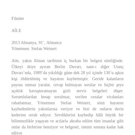
Filmler
AİLE
2013 Almanya, 91’, Almanca
Yönetmen: Stefan Weinert
Aile, yakın Alman tarihinin iç burkan bir belgesi niteliğinde.
Ülkeyi ikiye ayıran Berlin Duvarı, nam-ı diğer Utanç
Duvarı’nda, 1989’da yıkıldığı güne dek 28 yıl içinde 130’u aşkın
kişi öldürülmüş ve hayatını kaybetmiştir. Geride kalanların
payına onmaz yaralar, cevap bulmayan sorular ve hiçbir şeye
açıklık kavuşturamayan gizli servis belgeleri düşer.
Sorumlulardan hesap sorulmaz, verilen cezalar vicdanları
rahatlatmaz. Yönetmen Stefan Weinert, sözü hayatını
kaybedenlerin yakınlarına veriyor ve bizi de onların derin
kederine ortak ediyor. Sevdiklerini kaybedip hâlâ büyük bir
bilinmezlikle yaşayan ve acılarla akraba edilen tüm insanlar gibi
onlar da birbirine benziyor ve belgesel, ismini sonuna kadar hak
ediyor.