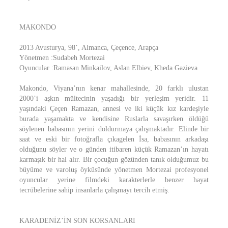
MAKONDO
2013 Avusturya, 98’, Almanca, Çeçence, Arapça
Yönetmen :Sudabeh Mortezai
Oyuncular :Ramasan Minkailov, Aslan Elbiev, Kheda Gazieva
Makondo, Viyana’nın kenar mahallesinde, 20 farklı ulustan
2000’i aşkın mültecinin yaşadığı bir yerleşim yeridir. 11
yaşındaki Çeçen Ramazan, annesi ve iki küçük kız kardeşiyle
burada yaşamakta ve kendisine Ruslarla savaşırken öldüğü
söylenen babasının yerini doldurmaya çalışmaktadır. Elinde bir
saat ve eski bir fotoğrafla çıkagelen İsa, babasının arkadaşı
olduğunu söyler ve o günden itibaren küçük Ramazan’ın hayatı
karmaşık bir hal alır. Bir çocuğun gözünden tanık olduğumuz bu
büyüme ve varoluş öyküsünde yönetmen Mortezai profesyonel
oyuncular yerine filmdeki karakterlerle benzer hayat
tecrübelerine sahip insanlarla çalışmayı tercih etmiş.
KARADENİZ’İN SON KORSANLARI