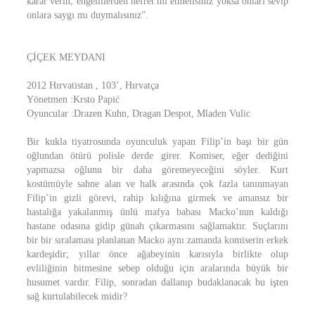
karar verin, engellilerden nefret mi etmelisiniz yoksa onları sevip
onlara saygı mı duymalısınız”.
ÇİÇEK MEYDANI
2012 Hırvatistan , 103’, Hırvatça
Yönetmen :Krsto Papić
Oyuncular :Drazen Kuhn, Dragan Despot, Mladen Vulic
Bir kukla tiyatrosunda oyunculuk yapan Filip’in başı bir gün
oğlundan ötürü polisle derde girer. Komiser, eğer dediğini
yapmazsa oğlunu bir daha göremeyeceğini söyler. Kurt
kostümüyle sahne alan ve halk arasında çok fazla tanınmayan
Filip’in gizli görevi, rahip kılığına girmek ve amansız bir
hastalığa yakalanmış ünlü mafya babası Macko’nun kaldığı
hastane odasına gidip günah çıkarmasını sağlamaktır. Suçlarını
bir bir sıralaması planlanan Macko aynı zamanda komiserin erkek
kardeşidir; yıllar önce ağabeyinin karısıyla birlikte olup
evliliğinin bitmesine sebep olduğu için aralarında büyük bir
husumet vardır. Filip, sonradan dallanıp budaklanacak bu işten
sağ kurtulabilecek midir?