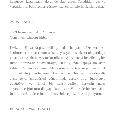
kömürden kazanmanın derdinde akıp gider. Yaşadıkları yer ve
yaptıkları iş, basit işçiler görmek isteyen turistlerin ilgisini çeker.
AVUSTRALYA
2009 Romanya , 64’, Rumence
Yönetmen :Claudiu Mitcu
Evsizler Dünya Kupası, 2003 yılından bu yana düzenlenen ve
katılımcılarının tamamını sokakta yaşayan insanların oluşturduğu
ve amacı evsizlerin yaşam koşullarını geliştirmeyi hedeflemiş bir
futbol turnuvasıdır. Avustralya, 2003 yılında kupaya ilk defa
katılan Rumen takımının Melbourne’e yaptığı neşeli ve umut
dolu yolculuğunun belgeseli. Her biri hazin bir geçmişe sahip altı
evsiz genç, antrenörleri yönetiminde gerçek birer futbolcuya
dönüşüyor ve ikinci bir şans verilen herkesin neler
başarabileceğini tüm dünyaya kanıtlıyor. Ve biz de bir kez daha,
futbolun asla sadece futbol olmayabileceği üzerine düşünüyoruz.
BURADA... YANİ ORADA