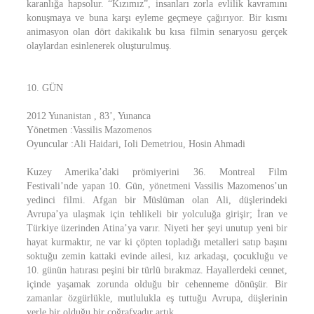
karanlığa hapsolur. “Kızımız”, insanları zorla evlilik kavramını
konuşmaya ve buna karşı eyleme geçmeye çağırıyor. Bir kısmı
animasyon olan dört dakikalık bu kısa filmin senaryosu gerçek
olaylardan esinlenerek oluşturulmuş.
10. GÜN
2012 Yunanistan , 83’, Yunanca
Yönetmen :Vassilis Mazomenos
Oyuncular :Ali Haidari, Ioli Demetriou, Hosin Ahmadi
Kuzey Amerika’daki prömiyerini 36. Montreal Film
Festivali’nde yapan 10. Gün, yönetmeni Vassilis Mazomenos’un
yedinci filmi. Afgan bir Müslüman olan Ali, düşlerindeki
Avrupa’ya ulaşmak için tehlikeli bir yolculuğa girişir; İran ve
Türkiye üzerinden Atina’ya varır. Niyeti her şeyi unutup yeni bir
hayat kurmaktır, ne var ki çöpten topladığı metalleri satıp başını
soktuğu zemin kattaki evinde ailesi, kız arkadaşı, çocukluğu ve
10. günün hatırası peşini bir türlü bırakmaz. Hayallerdeki cennet,
içinde yaşamak zorunda olduğu bir cehenneme dönüşür. Bir
zamanlar özgürlükle, mutlulukla eş tuttuğu Avrupa, düşlerinin
yerle bir olduğu bir coğrafyadır artık.