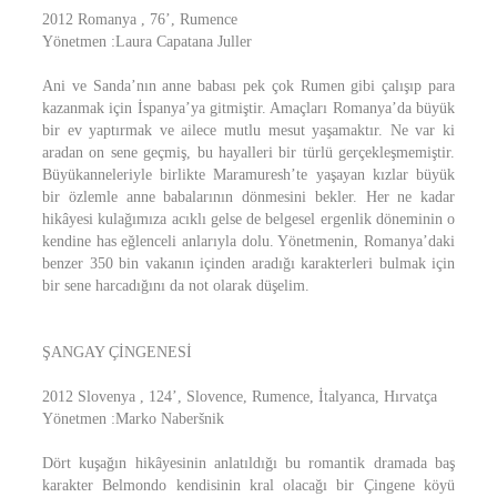
2012 Romanya , 76’, Rumence
Yönetmen :Laura Capatana Juller
Ani ve Sanda’nın anne babası pek çok Rumen gibi çalışıp para
kazanmak için İspanya’ya gitmiştir. Amaçları Romanya’da büyük
bir ev yaptırmak ve ailece mutlu mesut yaşamaktır. Ne var ki
aradan on sene geçmiş, bu hayalleri bir türlü gerçekleşmemiştir.
Büyükanneleriyle birlikte Maramuresh’te yaşayan kızlar büyük
bir özlemle anne babalarının dönmesini bekler. Her ne kadar
hikâyesi kulağımıza acıklı gelse de belgesel ergenlik döneminin o
kendine has eğlenceli anlarıyla dolu. Yönetmenin, Romanya’daki
benzer 350 bin vakanın içinden aradığı karakterleri bulmak için
bir sene harcadığını da not olarak düşelim.
ŞANGAY ÇİNGENESİ
2012 Slovenya , 124’, Slovence, Rumence, İtalyanca, Hırvatça
Yönetmen :Marko Naberšnik
Dört kuşağın hikâyesinin anlatıldığı bu romantik dramada baş
karakter Belmondo kendisinin kral olacağı bir Çingene köyü