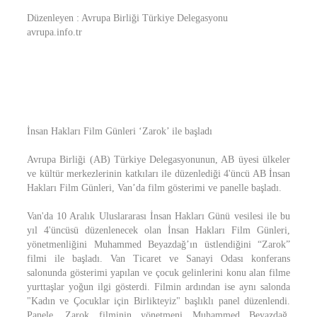
Düzenleyen : Avrupa Birliği Türkiye Delegasyonu
avrupa.info.tr
İnsan Hakları Film Günleri ‘Zarok’ ile başladı
Avrupa Birliği (AB) Türkiye Delegasyonunun, AB üyesi ülkeler
ve kültür merkezlerinin katkıları ile düzenlediği 4'üncü AB İnsan
Hakları Film Günleri, Van’da film gösterimi ve panelle başladı.
Van'da 10 Aralık Uluslararası İnsan Hakları Günü vesilesi ile bu
yıl 4'üncüsü düzenlenecek olan İnsan Hakları Film Günleri,
yönetmenliğini Muhammed Beyazdağ’ın üstlendiğini “Zarok”
filmi ile başladı. Van Ticaret ve Sanayi Odası konferans
salonunda gösterimi yapılan ve çocuk gelinlerini konu alan filme
yurttaşlar yoğun ilgi gösterdi. Filmin ardından ise aynı salonda
"Kadın ve Çocuklar için Birlikteyiz" başlıklı panel düzenlendi.
Panele, Zarok filminin yönetmeni Muhammed Beyazdağ,