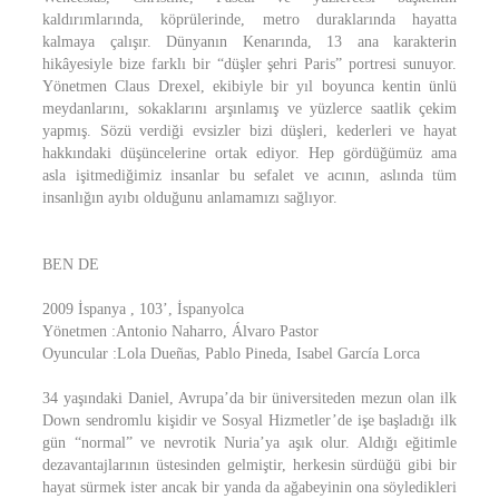
kaldırımlarında, köprülerinde, metro duraklarında hayatta
kalmaya çalışır. Dünyanın Kenarında, 13 ana karakterin
hikâyesiyle bize farklı bir “düşler şehri Paris” portresi sunuyor.
Yönetmen Claus Drexel, ekibiyle bir yıl boyunca kentin ünlü
meydanlarını, sokaklarını arşınlamış ve yüzlerce saatlik çekim
yapmış. Sözü verdiği evsizler bizi düşleri, kederleri ve hayat
hakkındaki düşüncelerine ortak ediyor. Hep gördüğümüz ama
asla işitmediğimiz insanlar bu sefalet ve acının, aslında tüm
insanlığın ayıbı olduğunu anlamamızı sağlıyor.
BEN DE
2009 İspanya , 103’, İspanyolca
Yönetmen :Antonio Naharro, Álvaro Pastor
Oyuncular :Lola Dueñas, Pablo Pineda, Isabel García Lorca
34 yaşındaki Daniel, Avrupa’da bir üniversiteden mezun olan ilk
Down sendromlu kişidir ve Sosyal Hizmetler’de işe başladığı ilk
gün “normal” ve nevrotik Nuria’ya aşık olur. Aldığı eğitimle
dezavantajlarının üstesinden gelmiştir, herkesin sürdüğü gibi bir
hayat sürmek ister ancak bir yanda da ağabeyinin ona söyledikleri