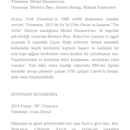
Yönetmen :Michel Hazanavicius
Oyuncular :Bérénice Bejo, Annette Bening, Maksim Emelyanov
Arayış, Fred Zinneman’ın 1948 tarihli dramasının yeniden
cevrimi. Yönetmen, 2012’de En İyi Film Oscarı’nı kazanan “The
Artist” filmiyle tanıdığımız Michel Hazanavicius. Ve başrolde
çok sevdiği oyuncusu Bérénice Bejo. Rusya’nın Çeçenya’yı işgali
sırasında 9 yaşındaki Çeçen Hadji evlerinin hemen önündeki
katliamdan küçük kardeşiyle kaçmayı başarır ve kardeşini bir
evin kapı eşiğine bıraktıktan sonra kendini bir yetimhaneye atar.
Yaşadıklarından ve korkudan ötürü konuşamaz, sorulanlara yanıt
veremez. Yolu daha sonra yazdığı raporlarla BM’nin ilgisini
buradaki savaşa çekmeye çalışan STK çalışanı Carole’la kesişir;
artık onun himayesindedir.
DÜNYANIN KENARINDA
2014 Fransa , 98’, Fransızca
Yönetmen :Claus Drexel
Dünyanın en güzel şehirlerinden biri olan Paris’e gece iner, Jeni,
Wenceslas, Christine, Pascal ve yüzlercesi başkentin