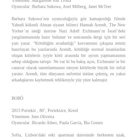
Yönetmen :Margarethe von Trotta
Oyuncular :Barbara Sukowa, Axel Milberg, Janet McTeer
Barbara Sukowa’nın oyunculuğuyla göz kamaştırdığı filmde
Yahudi kökenli Alman siyaset bilimci Hannah Arendt, The New
Yorker’ın isteği üzerine Nazi Adolf Eichmann’ın İsrail’deki
yargılanmasında hazır bulunur ve sonrasında dergi için bir seri
yazı yazar. “Kötülüğün sıradanlığı” kavramının çıkışına zemin
hazırlayan bu yazılarında Arendt, kötülüğe normal insanlardan
oluşan kitlelerin iyiyle kötü arasında bir ayrım yapmamasının
sebep olduğunu tartışır. Ne var ki bu bakış açısı, Eichmann’ın bir
canavar olarak tanımlanmasını isteyen kitlelerde büyük bir infial
yaratır. Arendt, tüm dünyanın nefretini üstüne çekmiş, en yakın
arkadaşlarını kaybetmek tehlikesiyle yüz yüze kalmıştır.
BOBÔ
2013 Portekiz , 80’, Portekizce, Kreol
Yönetmen :Ines Oliveira
Oyuncular :Ricardo Aibeo, Paula Garcia, Bia Gomes
Sofia, Lizbon'daki eski apartman dairesinde herkesten uzak,