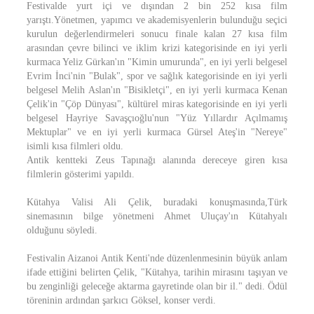
Festivalde yurt içi ve dışından 2 bin 252 kısa film
yarıştı.Yönetmen, yapımcı ve akademisyenlerin bulunduğu seçici
kurulun değerlendirmeleri sonucu finale kalan 27 kısa film
arasından çevre bilinci ve iklim krizi kategorisinde en iyi yerli
kurmaca Yeliz Gürkan'ın "Kimin umurunda", en iyi yerli belgesel
Evrim İnci'nin "Bulak", spor ve sağlık kategorisinde en iyi yerli
belgesel Melih Aslan'ın "Bisikletçi", en iyi yerli kurmaca Kenan
Çelik'in "Çöp Dünyası", kültürel miras kategorisinde en iyi yerli
belgesel Hayriye Savaşçıoğlu'nun "Yüz Yıllardır Açılmamış
Mektuplar" ve en iyi yerli kurmaca Gürsel Ateş'in "Nereye"
isimli kısa filmleri oldu.
Antik kentteki Zeus Tapınağı alanında dereceye giren kısa
filmlerin gösterimi yapıldı.
Kütahya Valisi Ali Çelik, buradaki konuşmasında,Türk
sinemasının bilge yönetmeni Ahmet Uluçay'ın Kütahyalı
olduğunu söyledi.
Festivalin Aizanoi Antik Kenti'nde düzenlenmesinin büyük anlam
ifade ettiğini belirten Çelik, "Kütahya, tarihin mirasını taşıyan ve
bu zenginliği geleceğe aktarma gayretinde olan bir il." dedi. Ödül
töreninin ardından şarkıcı Göksel, konser verdi.