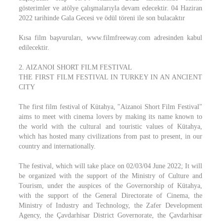
gösterimler ve atölye çalışmalarıyla devam edecektir. 04 Haziran
2022 tarihinde Gala Gecesi ve ödül töreni ile son bulacaktır
Kısa film başvuruları, www.filmfreeway.com adresinden kabul
edilecektir.
2. AIZANOI SHORT FILM FESTIVAL
THE FIRST FILM FESTIVAL IN TURKEY IN AN ANCIENT
CITY
The first film festival of Kütahya, "Aizanoi Short Film Festival"
aims to meet with cinema lovers by making its name known to
the world with the cultural and touristic values ​​of Kütahya,
which has hosted many civilizations from past to present, in our
country and internationally.
The festival, which will take place on 02/03/04 June 2022; It will
be organized with the support of the Ministry of Culture and
Tourism, under the auspices of the Governorship of Kütahya,
with the support of the General Directorate of Cinema, the
Ministry of Industry and Technology, the Zafer Development
Agency, the Çavdarhisar District Governorate, the Çavdarhisar