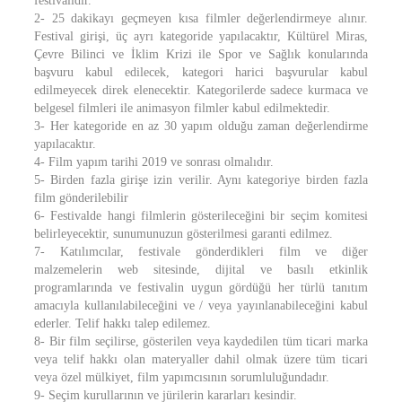
festivalidir.
2- 25 dakikayı geçmeyen kısa filmler değerlendirmeye alınır.
Festival girişi, üç ayrı kategoride yapılacaktır, Kültürel Miras,
Çevre Bilinci ve İklim Krizi ile Spor ve Sağlık konularında
başvuru kabul edilecek, kategori harici başvurular kabul
edilmeyecek direk elenecektir. Kategorilerde sadece kurmaca ve
belgesel filmleri ile animasyon filmler kabul edilmektedir.
3- Her kategoride en az 30 yapım olduğu zaman değerlendirme
yapılacaktır.
4- Film yapım tarihi 2019 ve sonrası olmalıdır.
5- Birden fazla girişe izin verilir. Aynı kategoriye birden fazla
film gönderilebilir
6- Festivalde hangi filmlerin gösterileceğini bir seçim komitesi
belirleyecektir, sunumunuzun gösterilmesi garanti edilmez.
7- Katılımcılar, festivale gönderdikleri film ve diğer
malzemelerin web sitesinde, dijital ve basılı etkinlik
programlarında ve festivalin uygun gördüğü her türlü tanıtım
amacıyla kullanılabileceğini ve / veya yayınlanabileceğini kabul
ederler. Telif hakkı talep edilemez.
8- Bir film seçilirse, gösterilen veya kaydedilen tüm ticari marka
veya telif hakkı olan materyaller dahil olmak üzere tüm ticari
veya özel mülkiyet, film yapımcısının sorumluluğundadır.
9- Seçim kurullarının ve jürilerin kararları kesindir.