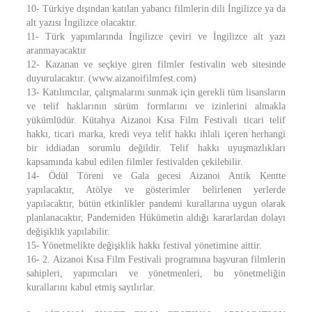
10- Türkiye dışından katılan yabancı filmlerin dili İngilizce ya da
alt yazısı İngilizce olacaktır.
11- Türk yapımlarında İngilizce çeviri ve İngilizce alt yazı
aranmayacaktır
12- Kazanan ve seçkiye giren filmler festivalin web sitesinde
duyurulacaktır. (www.aizanoifilmfest.com)
13- Katılımcılar, çalışmalarını sunmak için gerekli tüm lisansların
ve telif haklarının sürüm formlarını ve izinlerini almakla
yükümlüdür. Kütahya Aizanoi Kısa Film Festivali ticari telif
hakkı, ticari marka, kredi veya telif hakkı ihlali içeren herhangi
bir iddiadan sorumlu değildir. Telif hakkı uyuşmazlıkları
kapsamında kabul edilen filmler festivalden çekilebilir.
14- Ödül Töreni ve Gala gecesi Aizanoi Antik Kentte
yapılacaktır, Atölye ve gösterimler belirlenen yerlerde
yapılacaktır, bütün etkinlikler pandemi kurallarına uygun olarak
planlanacaktır, Pandemiden Hükümetin aldığı kararlardan dolayı
değişiklik yapılabilir.
15- Yönetmelikte değişiklik hakkı festival yönetimine aittir.
16- 2. Aizanoi Kısa Film Festivali programına başvuran filmlerin
sahipleri, yapımcıları ve yönetmenleri, bu yönetmeliğin
kurallarını kabul etmiş sayılırlar.