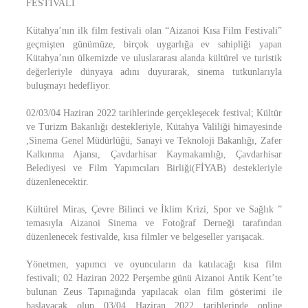
FESTİVALİ
Kütahya’nın ilk film festivali olan “Aizanoi Kısa Film Festivali”
geçmişten günümüze, birçok uygarlığa ev sahipliği yapan
Kütahya’nın ülkemizde ve uluslararası alanda kültürel ve turistik
değerleriyle dünyaya adını duyurarak, sinema tutkunlarıyla
buluşmayı hedefliyor.
02/03/04 Haziran 2022 tarihlerinde gerçekleşecek festival; Kültür
ve Turizm Bakanlığı destekleriyle, Kütahya Valiliği himayesinde
,Sinema Genel Müdürlüğü, Sanayi ve Teknoloji Bakanlığı, Zafer
Kalkınma Ajansı, Çavdarhisar Kaymakamlığı, Çavdarhisar
Belediyesi ve Film Yapımcıları Birliği(FİYAB) destekleriyle
düzenlenecektir.
Kültürel Miras, Çevre Bilinci ve İklim Krizi, Spor ve Sağlık ”
temasıyla Aizanoi Sinema ve Fotoğraf Derneği tarafından
düzenlenecek festivalde, kısa filmler ve belgeseller yarışacak.
Yönetmen, yapımcı ve oyuncuların da katılacağı kısa film
festivali; 02 Haziran 2022 Perşembe günü Aizanoi Antik Kent’te
bulunan Zeus Tapınağında yapılacak olan film gösterimi ile
başlayacak olup 03/04 Haziran 2022 tarihlerinde online