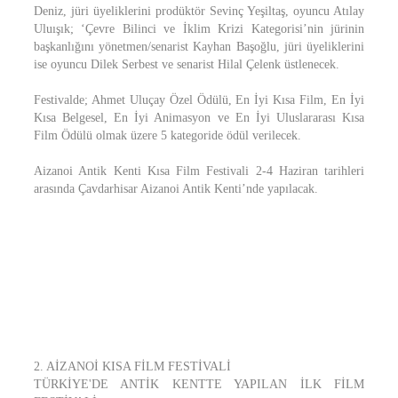
Deniz, jüri üyeliklerini prodüktör Sevinç Yeşiltaş, oyuncu Atılay
Uluışık; ‘Çevre Bilinci ve İklim Krizi Kategorisi’nin jürinin
başkanlığını yönetmen/senarist Kayhan Başoğlu, jüri üyeliklerini
ise oyuncu Dilek Serbest ve senarist Hilal Çelenk üstlenecek.
Festivalde; Ahmet Uluçay Özel Ödülü, En İyi Kısa Film, En İyi
Kısa Belgesel, En İyi Animasyon ve En İyi Uluslararası Kısa
Film Ödülü olmak üzere 5 kategoride ödül verilecek.
Aizanoi Antik Kenti Kısa Film Festivali 2-4 Haziran tarihleri
arasında Çavdarhisar Aizanoi Antik Kenti’nde yapılacak.
2. AİZANOİ KISA FİLM FESTİVALİ
TÜRKİYE'DE ANTİK KENTTE YAPILAN İLK FİLM