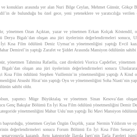
ri ve konukları arasında yer alan Nuri Bilge Ceylan, Mehmet Günsür, Gökçe 
il’in de bulunduğu bu özel gece, yeni yeteneklere ve yaratıcılığa verilen 
r, yönetmen Ozan Açıktan, yazar ve yönetmen Erkan Kolçak Köstendil, 
Derya Bigalı’dan oluşan ana jüri üyelerinin değerlendirmeleri sonucu, Ul
İyi Kısa Film ödülünü Deniz Uymaz’ın yönetmenliğini yaptığı Evcil kaza
Bahar Demirel’in yaptığı Zarafet ve Şiddet Arasında Mansiyon ödülünün sahibi
, yönetmen Tahmina Rafaella, cast direktörü Viorica Capdefier, yönetmen
Bigalı’dan oluşan ana jüri üyelerinin değerlendirmeleri sonucu Uluslarar
i Kısa Film ödülünü Stephen Vuillemin’in yönetmenliğini yaptığı A Kind o
menliğini Atsushi Hirai’nin yaptığı Oyu ve yönetmenliğini Soha Niasti’nin ya
lünün sahibi oldu.
lsun, yapımcı Müge Büyüktalaş ve yönetmen Sinan Kesova’dan oluşan 
nucu Genç Bakışlar Bölümü En İyi Kısa Film ödülünü yönetmenliğini Demir De
ategoride yönetmenliğini Mahur Uslu’nun yaptığı İki Mavi Mansiyon ödülünün
n başvurduğu, yönetmen Ceylan Özgün Özçelik, yazar Nermin Yıldırım ve o
lerinin değerlendirmeleri sonucu Forum Bölümü En İyi Kısa Film Senaryo
enaryosuyla kazandı. Aynı kategoride İlayda İşeri’nin Tarla Fareleri isim