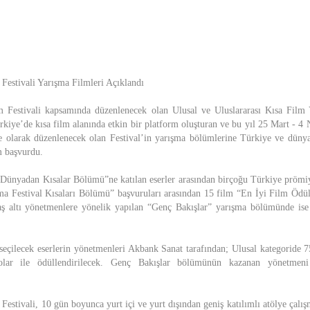
Festivali Yarışma Filmleri Açıklandı
 Festivali kapsamında düzenlenecek olan Ulusal ve Uluslararası Kısa Film Ya
ürkiye’de kısa film alanında etkin bir platform oluşturan ve bu yıl 25 Mart - 4 N
e olarak düzenlenecek olan Festival’in yarışma bölümlerine Türkiye ve dünya
m başvurdu.
 Dünyadan Kısalar Bölümü”ne katılan eserler arasından birçoğu Türkiye prömi
ma Festival Kısaları Bölümü” başvuruları arasından 15 film “En İyi Film Ödü
ş altı yönetmenlere yönelik yapılan “Genç Bakışlar” yarışma bölümünde ise 
seçilecek eserlerin yönetmenleri Akbank Sanat tarafından; Ulusal kategoride 7
olar ile ödüllendirilecek. Genç Bakışlar bölümünün kazanan yönetmen
estivali, 10 gün boyunca yurt içi ve yurt dışından geniş katılımlı atölye çalışm