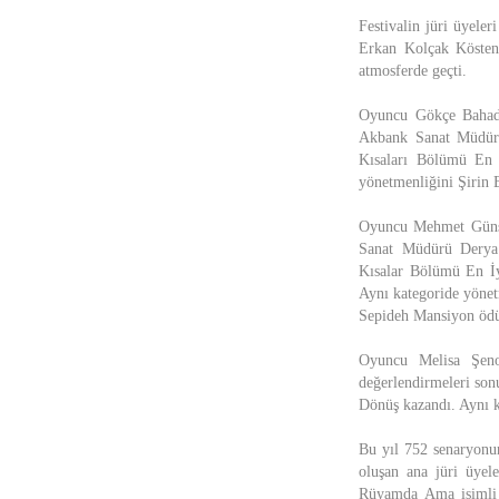
Festivalin jüri üyele
Erkan Kolçak Köstend
atmosferde geçti.
Oyuncu Gökçe Bahadı
Akbank Sanat Müdürü 
Kısaları Bölümü En 
yönetmenliğini Şirin 
Oyuncu Mehmet Günsür
Sanat Müdürü Derya 
Kısalar Bölümü En İy
Aynı kategoride yönet
Sepideh Mansiyon ödü
Oyuncu Melisa Şeno
değerlendirmeleri so
Dönüş kazandı. Aynı k
Bu yıl 752 senaryonu
oluşan ana jüri üye
Rüyamda Ama isimli s