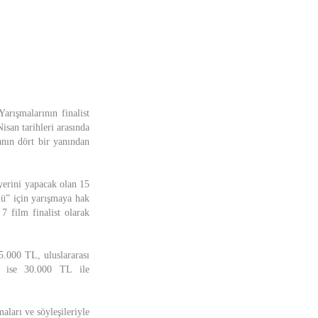
rışmalarının finalist
isan tarihleri arasında
nın dört bir yanından
yerini yapacak olan 15
lü” için yarışmaya hak
7 film finalist olarak
5.000 TL, uluslararası
i ise 30.000 TL ile
aları ve söyleşileriyle