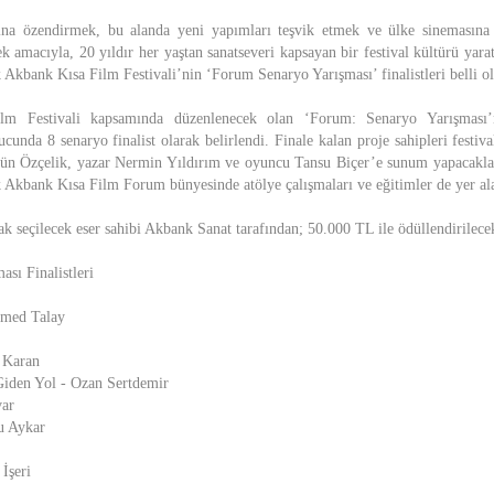
ına özendirmek, bu alanda yeni yapımları teşvik etmek ve ülke sinemasına
k amacıyla, 20 yıldır her yaştan sanatseveri kapsayan bir festival kültürü yar
 Akbank Kısa Film Festivali’nin ‘Forum Senaryo Yarışması’ finalistleri belli o
m Festivali kapsamında düzenlenecek olan ‘Forum: Senaryo Yarışması’
cunda 8 senaryo finalist olarak belirlendi. Finale kalan proje sahipleri festival
n Özçelik, yazar Nermin Yıldırım ve oyuncu Tansu Biçer’e sunum yapacaklar.
k Akbank Kısa Film Forum bünyesinde atölye çalışmaları ve eğitimler de yer al
k seçilecek eser sahibi Akbank Sanat tarafından; 50.000 TL ile ödüllendirilece
sı Finalistleri
med Talay
 Karan
Giden Yol - Ozan Sertdemir
var
u Aykar
 İşeri