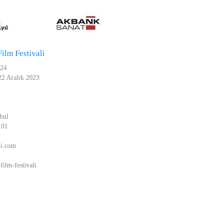
ilm Festivali
024
22 Aralık 2023
bul
 01
li.com
film-festivali