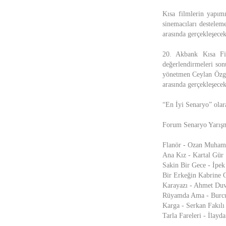
Kısa filmlerin yapım
sinemacıları desteleme
arasında gerçekleşecek
20. Akbank Kısa Fil
değerlendirmeleri sonu
yönetmen Ceylan Özgü
arasında gerçekleşece
“En İyi Senaryo” olara
Forum Senaryo Yarışma
Flanör - Ozan Muham
Ana Kız - Kartal Gür
Sakin Bir Gece - İpek
Bir Erkeğin Kabrine 
Karayazı - Ahmet Du
Rüyamda Ama - Burc
Karga - Serkan Fakılı
Tarla Fareleri - İlayda