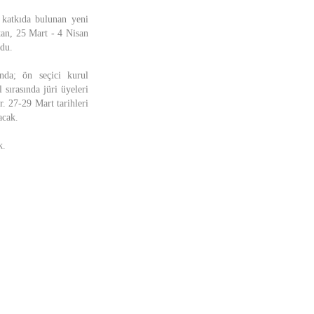
 katkıda bulunan yeni
atan, 25 Mart - 4 Nisan
ldu.
nda; ön seçici kurul
 sırasında jüri üyeleri
 27-29 Mart tarihleri
acak.
k.