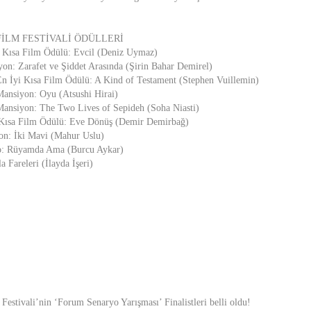
FİLM FESTİVALİ ÖDÜLLERİ
i Kısa Film Ödülü: Evcil (Deniz Uymaz)
on: Zarafet ve Şiddet Arasında (Şirin Bahar Demirel)
En İyi Kısa Film Ödülü: A Kind of Testament (Stephen Vuillemin)
Mansiyon: Oyu (Atsushi Hirai)
Mansiyon: The Two Lives of Sepideh (Soha Niasti)
 Kısa Film Ödülü: Eve Dönüş (Demir Demirbağ)
on: İki Mavi (Mahur Uslu)
o: Rüyamda Ama (Burcu Aykar)
 Fareleri (İlayda İşeri)
Festivali’nin ‘Forum Senaryo Yarışması’ Finalistleri belli oldu!