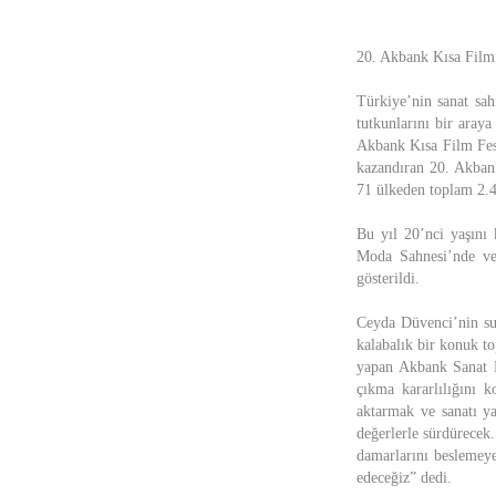
20. Akbank Kısa Film 
Türkiye’nin sanat sah
tutkunlarını bir aray
Akbank Kısa Film Festi
kazandıran 20. Akbank
71 ülkeden toplam 2.4
Bu yıl 20’nci yaşını
Moda Sahnesi’nde ve 
gösterildi.
Ceyda Düvenci’nin sun
kalabalık bir konuk t
yapan Akbank Sanat M
çıkma kararlılığını 
aktarmak ve sanatı y
değerlerle sürdürecek
damarlarını beslemey
edeceğiz” dedi.