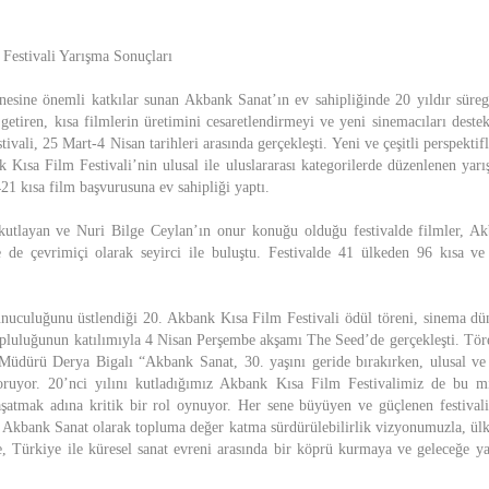
Festivali Yarışma Sonuçları
nesine önemli katkılar sunan Akbank Sanat’ın ev sahipliğinde 20 yıldır süreg
a getiren, kısa filmlerin üretimini cesaretlendirmeyi ve yeni sinemacıları dest
vali, 25 Mart-4 Nisan tarihleri arasında gerçekleşti. Yeni ve çeşitli perspekti
 Kısa Film Festivali’nin ulusal ile uluslararası kategorilerde düzenlenen yar
21 kısa film başvurusuna ev sahipliği yaptı.
 kutlayan ve Nuri Bilge Ceylan’ın onur konuğu olduğu festivalde filmler, Ak
de çevrimiçi olarak seyirci ile buluştu. Festivalde 41 ülkeden 96 kısa ve
uculuğunu üstlendiği 20. Akbank Kısa Film Festivali ödül töreni, sinema dü
opluluğunun katılımıyla 4 Nisan Perşembe akşamı The Seed’de gerçekleşti. T
üdürü Derya Bigalı “Akbank Sanat, 30. yaşını geride bırakırken, ulusal ve 
koruyor. 20’nci yılını kutladığımız Akbank Kısa Film Festivalimiz de bu mir
aşatmak adına kritik bir rol oynuyor. Her sene büyüyen ve güçlenen festival
. Akbank Sanat olarak topluma değer katma sürdürülebilirlik vizyonumuzla, ülk
e, Türkiye ile küresel sanat evreni arasında bir köprü kurmaya ve geleceğe 