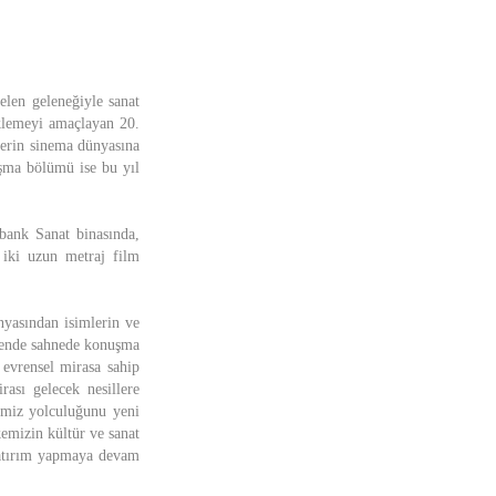
elen geleneğiyle sanat
eklemeyi amaçlayan 20.
flerin sinema dünyasına
ışma bölümü ise bu yıl
bank Sanat binasında,
 iki uzun metraj film
nyasından isimlerin ve
örende sahnede konuşma
evrensel mirasa sahip
ası gelecek nesillere
imiz yolculuğunu yeni
emizin kültür ve sanat
yatırım yapmaya devam