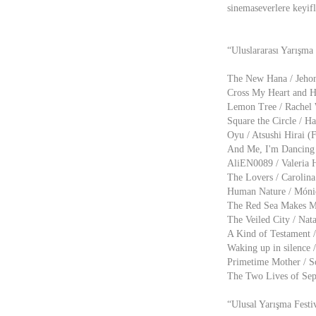
sinemaseverlere keyifl
“Uluslararası Yarışm
The New Hana / Jehon
Cross My Heart and Ho
Lemon Tree / Rachel
Square the Circle / H
Oyu / Atsushi Hirai (
And Me, I'm Dancing
AliEN0089 / Valeria H
The Lovers / Carolina
Human Nature / Móni
The Red Sea Makes Me
The Veiled City / Nata
A Kind of Testament /
Waking up in silence 
Primetime Mother / So
The Two Lives of Sepi
“Ulusal Yarışma Festi