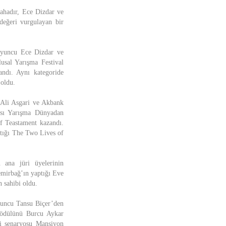
Bahadır, Ece Dizdar ve
değeri vurgulayan bir
oyuncu Ece Dizdar ve
usal Yarışma Festival
ndı. Aynı kategoride
 oldu.
 Ali Asgari ve Akbank
ası Yarışma Dünyadan
f Teastament kazandı.
ptığı The Two Lives of
ana jüri üyelerinin
mirbağ’ın yaptığı Eve
 sahibi oldu.
yuncu Tansu Biçer’den
 ödülünü Burcu Aykar
li senaryosu Mansiyon