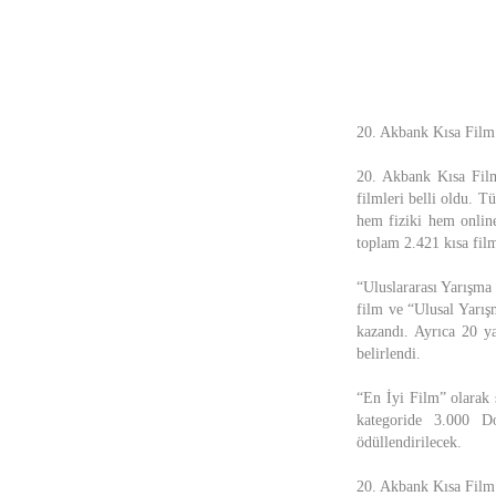
20. Akbank Kısa Film 
20. Akbank Kısa Film
filmleri belli oldu. T
hem fiziki hem onlin
toplam 2.421 kısa fil
“Uluslararası Yarışma
film ve “Ulusal Yarış
kazandı. Ayrıca 20 ya
belirlendi.
“En İyi Film” olarak 
kategoride 3.000 D
ödüllendirilecek.
20. Akbank Kısa Film F