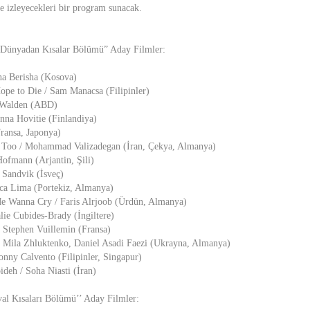
e izleyecekleri bir program sunacak.
a Dünyadan Kısalar Bölümü” Aday Filmler:
a Berisha (Kosova)
pe to Die / Sam Manacsa (Filipinler)
 Walden (ABD)
anna Hovitie (Finlandiya)
Fransa, Japonya)
 Too / Mohammad Valizadegan (İran, Çekya, Almanya)
ofmann (Arjantin, Şili)
 Sandvik (İsveç)
ca Lima (Portekiz, Almanya)
 Wanna Cry / Faris Alrjoob (Ürdün, Almanya)
lie Cubides-Brady (İngiltere)
 Stephen Vuillemin (Fransa)
/ Mila Zhluktenko, Daniel Asadi Faezi (Ukrayna, Almanya)
nny Calvento (Filipinler, Singapur)
deh / Soha Niasti (İran)
val Kısaları Bölümü’’ Aday Filmler: