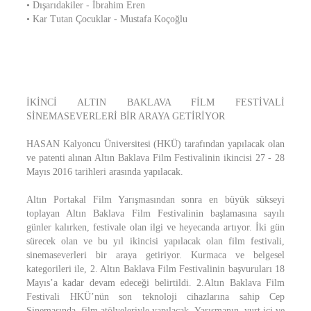
• Dışarıdakiler - İbrahim Eren
• Kar Tutan Çocuklar - Mustafa Koçoğlu
İKİNCİ ALTIN BAKLAVA FİLM FESTİVALİ
SİNEMASEVERLERİ BİR ARAYA GETİRİYOR
HASAN Kalyoncu Üniversitesi (HKÜ) tarafından yapılacak olan
ve patenti alınan Altın Baklava Film Festivalinin ikincisi 27 - 28
Mayıs 2016 tarihleri arasında yapılacak.
Altın Portakal Film Yarışmasından sonra en büyük sükseyi
toplayan Altın Baklava Film Festivalinin başlamasına sayılı
günler kalırken, festivale olan ilgi ve heyecanda artıyor. İki gün
sürecek olan ve bu yıl ikincisi yapılacak olan film festivali,
sinemaseverleri bir araya getiriyor. Kurmaca ve belgesel
kategorileri ile, 2. Altın Baklava Film Festivalinin başvuruları 18
Mayıs’a kadar devam edeceği belirtildi. 2.Altın Baklava Film
Festivali HKÜ’nün son teknoloji cihazlarına sahip Cep
Sinemasında, film atölyeleriyle yapılacak. Yarışmanın, yurt içi ve