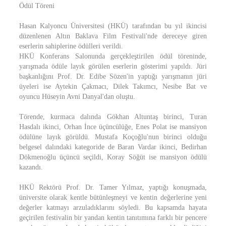
Ödül Töreni
Hasan Kalyoncu Üniversitesi (HKÜ) tarafından bu yıl ikincisi
düzenlenen Altın Baklava Film Festivali'nde dereceye giren
eserlerin sahiplerine ödülleri verildi.
HKÜ Konferans Salonunda gerçekleştirilen ödül töreninde,
yarışmada ödüle layık görülen eserlerin gösterimi yapıldı. Jüri
başkanlığını Prof. Dr. Edibe Sözen'in yaptığı yarışmanın jüri
üyeleri ise Aytekin Çakmacı, Dilek Takımcı, Nesibe Bat ve
oyuncu Hüseyin Avni Danyal'dan oluştu.
Törende, kurmaca dalında Gökhan Altuntaş birinci, Turan
Hasdalı ikinci, Orhan İnce üçüncülüğe, Enes Polat ise mansiyon
ödülüne layık görüldü. Mustafa Koçoğlu'nun birinci olduğu
belgesel dalındaki kategoride de Baran Vardar ikinci, Bedirhan
Dökmenoğlu üçüncü seçildi, Koray Söğüt ise mansiyon ödülü
kazandı.
HKÜ Rektörü Prof. Dr. Tamer Yılmaz, yaptığı konuşmada,
üniversite olarak kentle bütünleşmeyi ve kentin değerlerine yeni
değerler katmayı arzuladıklarını söyledi. Bu kapsamda hayata
geçirilen festivalin bir yandan kentin tanıtımına farklı bir pencere