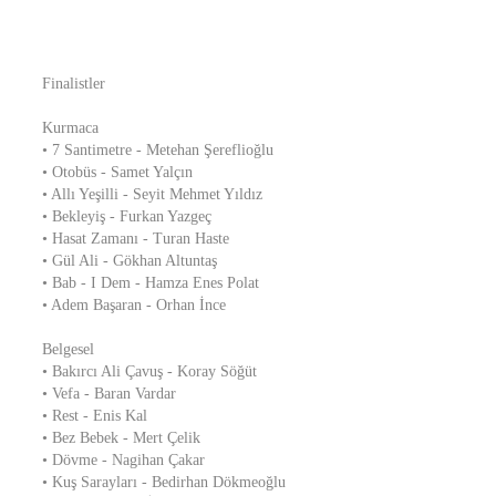
Finalistler
Kurmaca
• 7 Santimetre - Metehan Şereflioğlu
• Otobüs - Samet Yalçın
• Allı Yeşilli - Seyit Mehmet Yıldız
• Bekleyiş - Furkan Yazgeç
• Hasat Zamanı - Turan Haste
• Gül Ali - Gökhan Altuntaş
• Bab - I Dem - Hamza Enes Polat
• Adem Başaran - Orhan İnce
Belgesel
• Bakırcı Ali Çavuş - Koray Söğüt
• Vefa - Baran Vardar
• Rest - Enis Kal
• Bez Bebek - Mert Çelik
• Dövme - Nagihan Çakar
• Kuş Sarayları - Bedirhan Dökmeoğlu