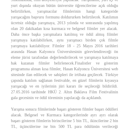
yurt dışında okuyan bütün üniversite öğrencilerine açık olduğu
belirtilirken, yarışmacılar filmlerinin hangi kategoride
yarışacağını başvuru formunu doldururken belirtilecek. Katılımın
ücretsiz olduğu yarışmaya, 2013 yılında ve sonrasında yapılmış
olan 20 dakikadan kısa kurmaca ve belgesel filmler yer alacak.
Daha önce başka yarışmalara katılmış ve ödül almış filmler
yarışmaya katılabilirken, aynı yarışmacı birden çok filmle
yarışmaya katılabiliyor. Filmler 18 - 25 Mayıs 2016 tarihleri
arasında Hasan Kalyoncu Üniversitesinin görevlendireceği ön
eleme jürisi tarafından değerlendirilecek ve yarışmaya katılmaya
hak kazanan filmler belirlenecek.Finalistler ve gösterim
programına alınan kısa filmler, Hasan Kalyoncu Üniversitesi web
sitesinde ilan edilecek ve sahipleri ile irtibata geçilecek. Türkiye
çapında katılım sağlanan festivalde, en güzel filmlerin kıyasıya
yarışacağı ve en iyilerinin jüri kararı ile seçileceği bildirildi.
27.05.2016 tarihinde HKÜ 2. Altın Baklava Film Festivalinin
gala gecesinin ve ödül töreninin yapılacağı da açıklandı.
Yarışma sonucu filmlerinde başarı gösteren filmler başarı ödülleri
alacak. Belgesel ve Kurmaca kategorilerinde ayrı ayrı olarak
başarı gösteren filmlerin birincilerine 5 bin TL, ikincilerine 2 bin
TL, üçüncülerine ise bin 500 TL para ödülünün verileceği