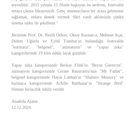
seyredildi. 2015 yılında 15 filmle başlayan bu serüven, festivalin
ortaya çıkma hikayesiydi. Genç sinemacıların bir araya gelmesini
sağlamak, onlara destek vermek fikri vardı aklımızda çünkü
sinema tutku ile şekillenir."
Jürisinde Prof. Dr. Nezih Orhon, Oktay Kaynarca, Mehmet Açar,
Didem Uğurlu ve Eylül Tumbar'ın bulunduğu festivalde
"kurmaca", "belgesel", "animasyon" ve "yapay zeka"
kategorilerinde 19 film ödüle layık görüldü.
Yapay zeka kategorisinde Berkay Ellek'in "Beyaz Güvercin",
animasyon kategorisinde Cerine Raouraoru'nun "My Father",
belgesel kategorisinde Hayat Labban'ın "Shattere Memory" ve
kurmaca kategorisinde Achille Balthazar'ın "Strange Bird"
filmine birincilik ödülü verildi.
Anadolu Ajansı
12.12.2024