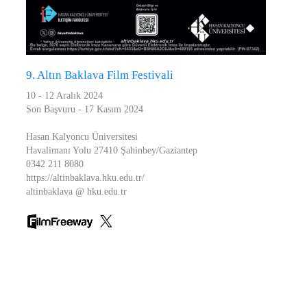
9. Altın Baklava Film Festivali
10 - 12 Aralık 2024
Son Başvuru - 17 Kasım 2024
Hasan Kalyoncu Üniversitesi
Havalimanı Yolu 27410 Şahinbey/Gaziantep
0342 211 8080
https://altinbaklava.hku.edu.tr/
altinbaklava @ hku.edu.tr