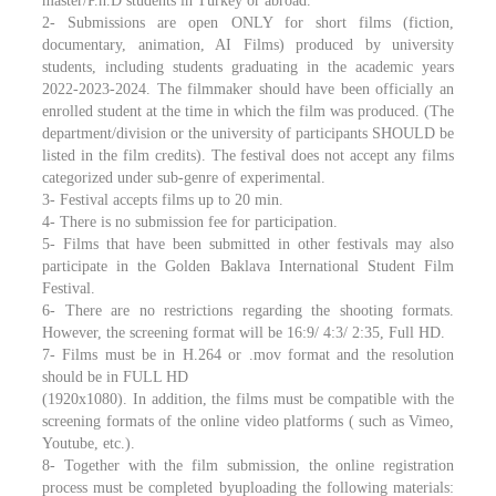
master/P.h.D students in Turkey or abroad.
2- Submissions are open ONLY for short films (fiction,
documentary, animation, AI Films) produced by university
students, including students graduating in the academic years
2022-2023-2024. The filmmaker should have been officially an
enrolled student at the time in which the film was produced. (The
department/division or the university of participants SHOULD be
listed in the film credits). The festival does not accept any films
categorized under sub-genre of experimental.
3- Festival accepts films up to 20 min.
4- There is no submission fee for participation.
5- Films that have been submitted in other festivals may also
participate in the Golden Baklava International Student Film
Festival.
6- There are no restrictions regarding the shooting formats.
However, the screening format will be 16:9/ 4:3/ 2:35, Full HD.
7- Films must be in H.264 or .mov format and the resolution
should be in FULL HD
(1920x1080). In addition, the films must be compatible with the
screening formats of the online video platforms ( such as Vimeo,
Youtube, etc.).
8- Together with the film submission, the online registration
process must be completed byuploading the following materials: