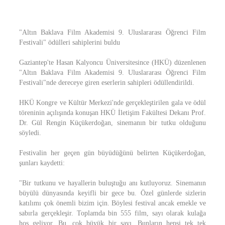
"Altın Baklava Film Akademisi 9. Uluslararası Öğrenci Film
Festivali" ödülleri sahiplerini buldu
Gaziantep'te Hasan Kalyoncu Üniversitesince (HKÜ) düzenlenen
"Altın Baklava Film Akademisi 9. Uluslararası Öğrenci Film
Festivali"nde dereceye giren eserlerin sahipleri ödüllendirildi.
HKÜ Kongre ve Kültür Merkezi'nde gerçekleştirilen gala ve ödül
töreninin açılışında konuşan HKÜ İletişim Fakültesi Dekanı Prof.
Dr. Gül Rengin Küçükerdoğan, sinemanın bir tutku olduğunu
söyledi.
Festivalin her geçen gün büyüdüğünü belirten Küçükerdoğan,
şunları kaydetti:
"Bir tutkunu ve hayallerin buluştuğu anı kutluyoruz. Sinemanın
büyülü dünyasında keyifli bir gece bu. Özel günlerde sizlerin
katılımı çok önemli bizim için. Böylesi festival ancak emekle ve
sabırla gerçekleşir. Toplamda bin 555 film, sayı olarak kulağa
hoş geliyor. Bu, çok büyük bir sayı. Bunların hepsi tek tek