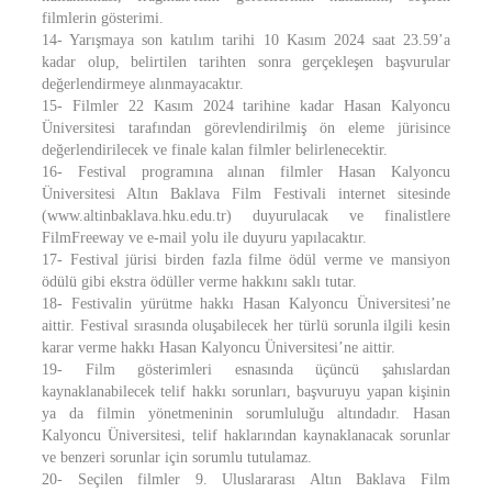
filmlerin gösterimi.
14- Yarışmaya son katılım tarihi 10 Kasım 2024 saat 23.59’a
kadar olup, belirtilen tarihten sonra gerçekleşen başvurular
değerlendirmeye alınmayacaktır.
15- Filmler 22 Kasım 2024 tarihine kadar Hasan Kalyoncu
Üniversitesi tarafından görevlendirilmiş ön eleme jürisince
değerlendirilecek ve finale kalan filmler belirlenecektir.
16- Festival programına alınan filmler Hasan Kalyoncu
Üniversitesi Altın Baklava Film Festivali internet sitesinde
(www.altinbaklava.hku.edu.tr) duyurulacak ve finalistlere
FilmFreeway ve e-mail yolu ile duyuru yapılacaktır.
17- Festival jürisi birden fazla filme ödül verme ve mansiyon
ödülü gibi ekstra ödüller verme hakkını saklı tutar.
18- Festivalin yürütme hakkı Hasan Kalyoncu Üniversitesi’ne
aittir. Festival sırasında oluşabilecek her türlü sorunla ilgili kesin
karar verme hakkı Hasan Kalyoncu Üniversitesi’ne aittir.
19- Film gösterimleri esnasında üçüncü şahıslardan
kaynaklanabilecek telif hakkı sorunları, başvuruyu yapan kişinin
ya da filmin yönetmeninin sorumluluğu altındadır. Hasan
Kalyoncu Üniversitesi, telif haklarından kaynaklanacak sorunlar
ve benzeri sorunlar için sorumlu tutulamaz.
20- Seçilen filmler 9. Uluslararası Altın Baklava Film