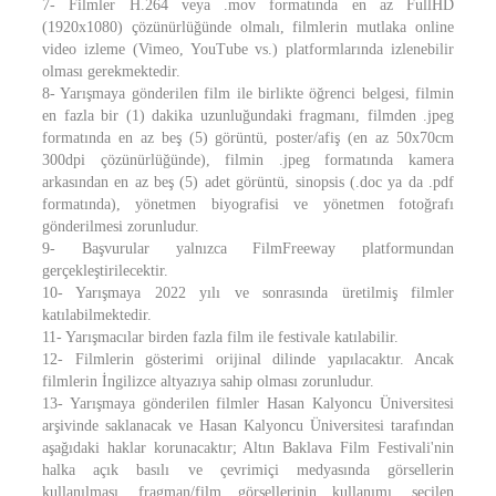
7- Filmler H.264 veya .mov formatında en az FullHD
(1920x1080) çözünürlüğünde olmalı, filmlerin mutlaka online
video izleme (Vimeo, YouTube vs.) platformlarında izlenebilir
olması gerekmektedir.
8- Yarışmaya gönderilen film ile birlikte öğrenci belgesi, filmin
en fazla bir (1) dakika uzunluğundaki fragmanı, filmden .jpeg
formatında en az beş (5) görüntü, poster/afiş (en az 50x70cm
300dpi çözünürlüğünde), filmin .jpeg formatında kamera
arkasından en az beş (5) adet görüntü, sinopsis (.doc ya da .pdf
formatında), yönetmen biyografisi ve yönetmen fotoğrafı
gönderilmesi zorunludur.
9- Başvurular yalnızca FilmFreeway platformundan
gerçekleştirilecektir.
10- Yarışmaya 2022 yılı ve sonrasında üretilmiş filmler
katılabilmektedir.
11- Yarışmacılar birden fazla film ile festivale katılabilir.
12- Filmlerin gösterimi orijinal dilinde yapılacaktır. Ancak
filmlerin İngilizce altyazıya sahip olması zorunludur.
13- Yarışmaya gönderilen filmler Hasan Kalyoncu Üniversitesi
arşivinde saklanacak ve Hasan Kalyoncu Üniversitesi tarafından
aşağıdaki haklar korunacaktır; Altın Baklava Film Festivali'nin
halka açık basılı ve çevrimiçi medyasında görsellerin
kullanılması, fragman/film görsellerinin kullanımı, seçilen