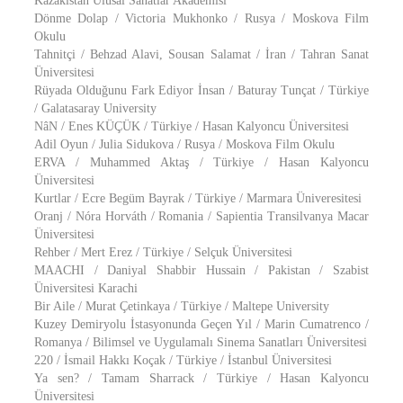
Kazakistan Ulusal Sanatlar Akademisi
Dönme Dolap / Victoria Mukhonko / Rusya / Moskova Film
Okulu
Tahnitçi / Behzad Alavi, Sousan Salamat / İran / Tahran Sanat
Üniversitesi
Rüyada Olduğunu Fark Ediyor İnsan / Baturay Tunçat / Türkiye
/ Galatasaray University
NâN / Enes KÜÇÜK / Türkiye / Hasan Kalyoncu Üniversitesi
Adil Oyun / Julia Sidukova / Rusya / Moskova Film Okulu
ERVA / Muhammed Aktaş / Türkiye / Hasan Kalyoncu
Üniversitesi
Kurtlar / Ecre Begüm Bayrak / Türkiye / Marmara Üniveresitesi
Oranj / Nóra Horváth / Romania / Sapientia Transilvanya Macar
Üniversitesi
Rehber / Mert Erez / Türkiye / Selçuk Üniversitesi
MAACHI / Daniyal Shabbir Hussain / Pakistan / Szabist
Üniversitesi Karachi
Bir Aile / Murat Çetinkaya / Türkiye / Maltepe University
Kuzey Demiryolu İstasyonunda Geçen Yıl / Marin Cumatrenco /
Romanya / Bilimsel ve Uygulamalı Sinema Sanatları Üniversitesi
220 / İsmail Hakkı Koçak / Türkiye / İstanbul Üniversitesi
Ya sen? / Tamam Sharrack / Türkiye / Hasan Kalyoncu
Üniversitesi