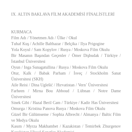
IX. ALTIN BAKLAVA FİLM AKADEMİSİ FİNALİSTLERİ
KURMACA
Film Adı / Yönetmen Adı / Ülke / Okul
Tuhaf Kuş / Achille Balthazar / Belçika / Ilya Prigogine
Yola Koyul / Sam Kopylov / Rusya / Moskova Film Okulu
Bir Masanın Başından Geçenler / Ömer Dişbudak / Türkiye /
İstanbul Üniversitesi
Oyun / Inga Sunagatullina / Rusya / Moskova Film Okulu
Otur, Kalk / Babak Parham / İsveç / Stockholm Sanat
Üniversitesi (SKH)
Aile Reisi / Dina Uglešić / Hırvatistan / Vern’ Üniversitesi
Farheen / Mirna Bou Abboud / Lübnan / Notre Dame
Üniversitesi
Sinek Gibi / Hazal Beril Cam / Türkiye / Kadir Has Üniversitesi
Omurga / Kristina Panova Rusya / Moskova Film Okulu
Güzel Bir Gülümseme / Sophia Albrecht / Almanya / Baltic Film
ve Medya Okulu
Kasım / Myrza Makhambet / Kazakistan / Temirbek Zhurgenov