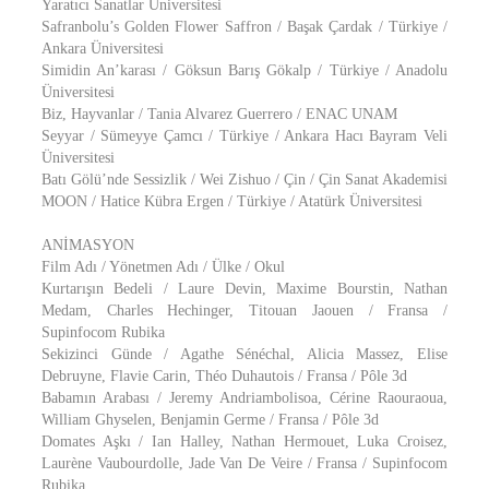
Yaratıcı Sanatlar Üniversitesi
Safranbolu’s Golden Flower Saffron / Başak Çardak / Türkiye /
Ankara Üniversitesi
Simidin An’karası / Göksun Barış Gökalp / Türkiye / Anadolu
Üniversitesi
Biz, Hayvanlar / Tania Alvarez Guerrero / ENAC UNAM
Seyyar / Sümeyye Çamcı / Türkiye / Ankara Hacı Bayram Veli
Üniversitesi
Batı Gölü’nde Sessizlik / Wei Zishuo / Çin / Çin Sanat Akademisi
MOON / Hatice Kübra Ergen / Türkiye / Atatürk Üniversitesi
ANİMASYON
Film Adı / Yönetmen Adı / Ülke / Okul
Kurtarışın Bedeli / Laure Devin, Maxime Bourstin, Nathan
Medam, Charles Hechinger, Titouan Jaouen / Fransa /
Supinfocom Rubika
Sekizinci Günde / Agathe Sénéchal, Alicia Massez, Elise
Debruyne, Flavie Carin, Théo Duhautois / Fransa / Pôle 3d
Babamın Arabası / Jeremy Andriambolisoa, Cérine Raouraoua,
William Ghyselen, Benjamin Germe / Fransa / Pôle 3d
Domates Aşkı / Ian Halley, Nathan Hermouet, Luka Croisez,
Laurène Vaubourdolle, Jade Van De Veire / Fransa / Supinfocom
Rubika