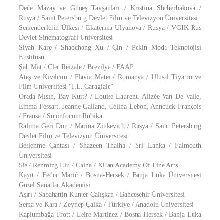
Dede Mazay ve Güneş Tavşanları / Kristina Shcherbakova /
Rusya / Saint Petersburg Devlet Film ve Televizyon Üniversitesi
Semenderlerin Ülkesi / Ekaterina Ulyanova / Rusya / VGIK Rus
Devlet Sinematografi Üniversitesi
Siyah Kare / Shaochong Xu / Çin / Pekin Moda Teknolojisi
Enstitüsü
Şah Mat / Cler Reizale / Brezilya / FAAP
Ateş ve Kıvılcım / Flavia Matei / Romanya / Ulusal Tiyatro ve
Film Üniversitesi “I.L. Caragiale”
Orada Mısın, Bay Kurt? / Louise Laurent, Alizée Van De Valle,
Emma Fessart, Jeanne Galland, Célina Lebon, Annouck François
/ Fransa / Supinfocom Rubika
Rafıma Geri Dön / Marina Zinkevich / Rusya / Saint Petersburg
Devlet Film ve Televizyon Üniversitesi
Beslenme Çantası / Shazeen Thalha / Sri Lanka / Falmouth
Üniversitesi
Sis / Renming Liu / China / Xi’an Academy Of Fine Arts
Kayıt / Fedor Marić / Bosna-Hersek / Banja Luka Üniversitesi
Güzel Sanatlar Akademisi
Aşırı / Sabahattin Kunter Çalışkan / Bahcesehir Üniversitesi
Sema ve Kara / Zeynep Çalka / Türkiye / Anadolu Üniversitesi
Kaplumbağa Trott / Leire Martinez / Bosna-Hersek / Banja Luka