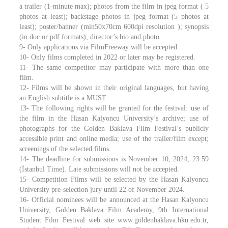
a trailer (1-minute max); photos from the film in jpeg format ( 5
photos at least); backstage photos in jpeg format (5 photos at
least); poster/banner (min50x70cm 600dpi resolution ); synopsis
(in doc or pdf formats); director’s bio and photo.
9- Only applications via FilmFreeway will be accepted.
10- Only films completed in 2022 or later may be registered.
11- The same competitor may participate with more than one
film.
12- Films will be shown in their original languages, but having
an English subtitle is a MUST.
13- The following rights will be granted for the festival: use of
the film in the Hasan Kalyoncu University’s archive; use of
photographs for the Golden Baklava Film Festival’s publicly
accessible print and online media; use of the trailer/film except;
screenings of the selected films.
14- The deadline for submissions is November 10, 2024, 23:59
(İstanbul Time). Late submissions will not be accepted.
15- Competition Films will be selected by the Hasan Kalyoncu
University pre-selection jury until 22 of November 2024.
16- Official nominees will be announced at the Hasan Kalyoncu
University, Golden Baklava Film Academy, 9th International
Student Film Festival web site www.goldenbaklava.hku.edu.tr,