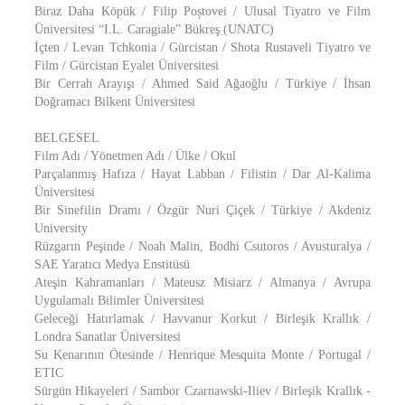
Biraz Daha Köpük / Filip Poștovei / Ulusal Tiyatro ve Film
Üniversitesi “I.L. Caragiale” Bükreş (UNATC)
İçten / Levan Tchkonia / Gürcistan / Shota Rustaveli Tiyatro ve
Film / Gürcistan Eyalet Üniversitesi
Bir Cerrah Arayışı / Ahmed Said Ağaoğlu / Türkiye / İhsan
Doğramacı Bilkent Üniversitesi
BELGESEL
Film Adı / Yönetmen Adı / Ülke / Okul
Parçalanmış Hafıza / Hayat Labban / Filistin / Dar Al-Kalima
Üniversitesi
Bir Sinefilin Dramı / Özgür Nuri Çiçek / Türkiye / Akdeniz
University
Rüzgarın Peşinde / Noah Malin, Bodhi Csutoros / Avusturalya /
SAE Yaratıcı Medya Enstitüsü
Ateşin Kahramanları / Mateusz Misiarz / Almanya / Avrupa
Uygulamalı Bilimler Üniversitesi
Geleceği Hatırlamak / Havvanur Korkut / Birleşik Krallık /
Londra Sanatlar Üniversitesi
Su Kenarının Ötesinde / Henrique Mesquita Monte / Portugal /
ETIC
Sürgün Hikayeleri / Sambor Czarnawski-Iliev / Birleşik Krallık -