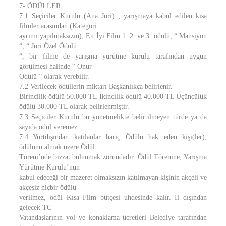
7- ÖDÜLLER :
7.1 Seçiciler Kurulu (Ana Jüri) , yarışmaya kabul edilen kısa
filmler arasından (Kategori
ayrımı yapılmaksızın); En İyi Film 1. 2. ve 3. ödülü, “ Mansiyon
“, “ Jüri Özel Ödülü
“, bir filme de yarışma yürütme kurulu tarafından uygun
görülmesi halinde “ Onur
Ödülü ” olarak verebilir.
7.2 Verilecek ödüllerin miktarı Başkanlıkça belirlenir.
Birincilik ödülü 50.000 TL İkincilik ödülü 40.000 TL Üçüncülük
ödülü 30.000 TL olarak belirlenmiştir.
7.3 Seçiciler Kurulu bu yönetmelikte belirtilmeyen türde ya da
sayıda ödül veremez.
7.4 Yurtdışından katılanlar hariç Ödülü hak eden kişi(ler),
ödülünü almak üzere Ödül
Töreni’nde bizzat bulunmak zorundadır. Ödül Törenine; Yarışma
Yürütme Kurulu’nun
kabul edeceği bir mazeret olmaksızın katılmayan kişinin akçeli ve
akçesiz hiçbir ödülü
verilmez, ödül Kısa Film bütçesi uhdesinde kalır. İl dışından
gelecek TC
Vatandaşlarının yol ve konaklama ücretleri Belediye tarafından