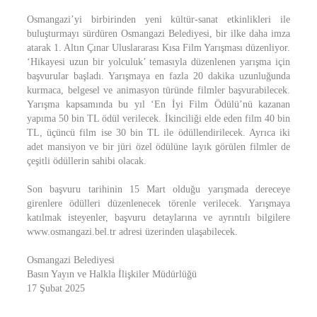
Osmangazi’yi birbirinden yeni kültür-sanat etkinlikleri ile
buluşturmayı sürdüren Osmangazi Belediyesi, bir ilke daha imza
atarak 1. Altın Çınar Uluslararası Kısa Film Yarışması düzenliyor.
‘Hikayesi uzun bir yolculuk’ temasıyla düzenlenen yarışma için
başvurular başladı. Yarışmaya en fazla 20 dakika uzunluğunda
kurmaca, belgesel ve animasyon türünde filmler başvurabilecek.
Yarışma kapsamında bu yıl ‘En İyi Film Ödülü’nü kazanan
yapıma 50 bin TL ödül verilecek. İkinciliği elde eden film 40 bin
TL, üçüncü film ise 30 bin TL ile ödüllendirilecek. Ayrıca iki
adet mansiyon ve bir jüri özel ödülüne layık görülen filmler de
çeşitli ödüllerin sahibi olacak.
Son başvuru tarihinin 15 Mart olduğu yarışmada dereceye
girenlere ödülleri düzenlenecek törenle verilecek. Yarışmaya
katılmak isteyenler, başvuru detaylarına ve ayrıntılı bilgilere
www.osmangazi.bel.tr adresi üzerinden ulaşabilecek.
Osmangazi Belediyesi
Basın Yayın ve Halkla İlişkiler Müdürlüğü
17 Şubat 2025