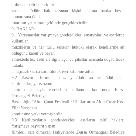
ardından belirlenecek bir
zamanda ödüle hak kazanan kişinin adına banka hesap
numarasına ödül
tutarının yatırılması şeklinde gerçekleştirilir.
9- HAKLAR :
9.1 Yarışmacılar yarışmaya gönderdikleri senaryoları ve eserlerde
kullanılan
müziklerin ve her türlü seslerin hukuki olarak kendilerine ait
olduğunu kabul ve beyan
etmektedirler. Telif ile ilgili üçüncü şahıslar arasında doğabilecek
hukuki
anlaşmazlıklarda sorumluluk eser sahibine aittir.
9.2 Başvuru formunu imzalayan/dolduran ve ödül alan
katılımcılar, yarışmanın
tanıtımı amacıyla eserlerinin kullanımı konusunda Bursa
Osmangazi Belediye
Başkanlığı, “Altın Çınar Festivali / Uluslar arası Altın Çınar Kısa
Film Yarışması
komitesine yetki vermişlerdir.
9.3 Katılımcıların gönderecekleri eserlerin telif hakları,
Yarışmaya başvuru yapan
filmleri, cari olmayan faaliyetlerde ,Bursa Osmangazi Belediye