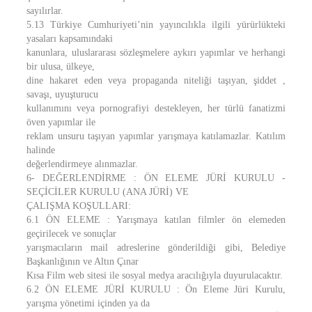
sayılırlar.
5.13 Türkiye Cumhuriyeti’nin yayıncılıkla ilgili yürürlükteki
yasaları kapsamındaki
kanunlara, uluslararası sözleşmelere aykırı yapımlar ve herhangi
bir ulusa, ülkeye,
dine hakaret eden veya propaganda niteliği taşıyan, şiddet ,
savaşı, uyuşturucu
kullanımını veya pornografiyi destekleyen, her türlü fanatizmi
öven yapımlar ile
reklam unsuru taşıyan yapımlar yarışmaya katılamazlar. Katılım
halinde
değerlendirmeye alınmazlar.
6- DEĞERLENDİRME : ÖN ELEME JÜRİ KURULU -
SEÇİCİLER KURULU (ANA JÜRİ) VE
ÇALIŞMA KOŞULLARI:
6.1 ÖN ELEME : Yarışmaya katılan filmler ön elemeden
geçirilecek ve sonuçlar
yarışmacıların mail adreslerine gönderildiği gibi, Belediye
Başkanlığının ve Altın Çınar
Kısa Film web sitesi ile sosyal medya aracılığıyla duyurulacaktır.
6.2 ÖN ELEME JÜRİ KURULU : Ön Eleme Jüri Kurulu,
yarışma yönetimi içinden ya da