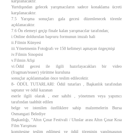
karşılanacaktır.
Yurtdışından gelecek yarışmacıların sadece konaklama ücreti
karşılanacaktır.
7.5 Yarışma sonuçları gala gecesi düzenlenecek törenle
açıklanacaktır.
7.6 Ön elemeyi geçip finale kalan yarışmacılar tarafından;
i.Online doldurulan başvuru formunun imzalı hali
ii.Filmin Künyesi
iii.Yönetmenin Fotoğrafı ve 150 kelimeyi aşmayan özgeçmişi
iv.Filmin Sinopsisi
v.Filmin Afişi
vi.Ödül gecesi ile ilgili hazırlayacakları bir video
(fragman/teaser) yürütme kuruluna
sonuçlar açıklanmadan önce teslim edilecektir.
8- ÖDÜL TUTARLARI: Ödül tutarları , Başkanlık tarafından
saptanır ve ödül kazanan
eserle ilgili olarak , eser sahibi , yönetmen veya yapımcı
tarafından taahhüt edilen
belge ve istenilen özelliklere sahip malzemelerin Bursa
Osmangazi Belediye
Başkanlığı, “Altın Çınar Festivali / Uluslar arası Altın Çınar Kısa
Film Yarışması
komitesine teslim edilmesi ve ödül töreninin yapılmasının