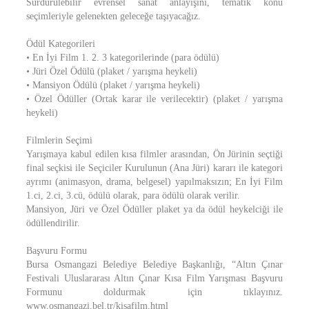
Sürdürülebilir evrensel sanat anlayışını, tematik konu
seçimleriyle gelenekten geleceğe taşıyacağız.
Ödül Kategorileri
• En İyi Film 1. 2. 3 kategorilerinde (para ödülü)
• Jüri Özel Ödülü (plaket / yarışma heykeli)
• Mansiyon Ödülü (plaket / yarışma heykeli)
• Özel Ödüller (Ortak karar ile verilecektir) (plaket / yarışma
heykeli)
Filmlerin Seçimi
Yarışmaya kabul edilen kısa filmler arasından, Ön Jürinin seçtiği
final seçkisi ile Seçiciler Kurulunun (Ana Jüri) kararı ile kategori
ayrımı (animasyon, drama, belgesel) yapılmaksızın; En İyi Film
1.ci, 2.ci, 3.cü, ödülü olarak, para ödülü olarak verilir.
Mansiyon, Jüri ve Özel Ödüller plaket ya da ödül heykelciği ile
ödüllendirilir.
Başvuru Formu
Bursa Osmangazi Belediye Belediye Başkanlığı, “Altın Çınar
Festivali Uluslararası Altın Çınar Kısa Film Yarışması Başvuru
Formunu doldurmak için tıklayınız.
www.osmangazi.bel.tr/kisafilm.html