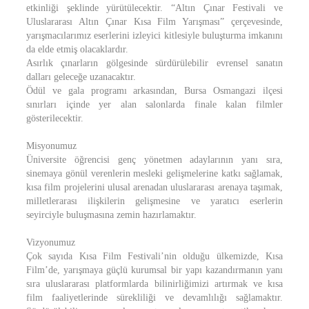
etkinliği şeklinde yürütülecektir. “Altın Çınar Festivali ve
Uluslararası Altın Çınar Kısa Film Yarışması” çerçevesinde,
yarışmacılarımız eserlerini izleyici kitlesiyle buluşturma imkanını
da elde etmiş olacaklardır.
Asırlık çınarların gölgesinde sürdürülebilir evrensel sanatın
dalları geleceğe uzanacaktır.
Ödül ve gala programı arkasından, Bursa Osmangazi ilçesi
sınırları içinde yer alan salonlarda finale kalan filmler
gösterilecektir.
Misyonumuz
Üniversite öğrencisi genç yönetmen adaylarının yanı sıra,
sinemaya gönül verenlerin mesleki gelişmelerine katkı sağlamak,
kısa film projelerini ulusal arenadan uluslararası arenaya taşımak,
milletlerarası ilişkilerin gelişmesine ve yaratıcı eserlerin
seyirciyle buluşmasına zemin hazırlamaktır.
Vizyonumuz
Çok sayıda Kısa Film Festivali’nin olduğu ülkemizde, Kısa
Film’de, yarışmaya güçlü kurumsal bir yapı kazandırmanın yanı
sıra uluslararası platformlarda bilinirliğimizi artırmak ve kısa
film faaliyetlerinde sürekliliği ve devamlılığı sağlamaktır.