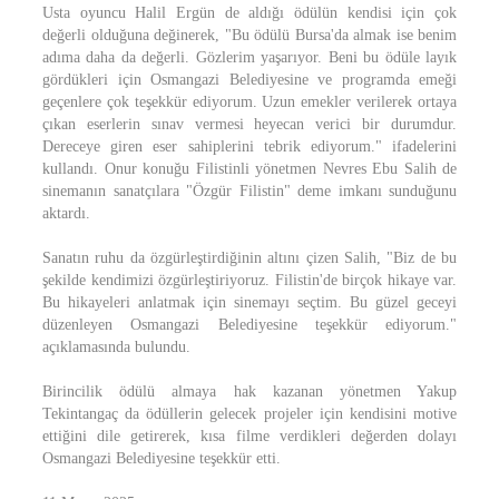
Usta oyuncu Halil Ergün de aldığı ödülün kendisi için çok
değerli olduğuna değinerek, "Bu ödülü Bursa'da almak ise benim
adıma daha da değerli. Gözlerim yaşarıyor. Beni bu ödüle layık
gördükleri için Osmangazi Belediyesine ve programda emeği
geçenlere çok teşekkür ediyorum. Uzun emekler verilerek ortaya
çıkan eserlerin sınav vermesi heyecan verici bir durumdur.
Dereceye giren eser sahiplerini tebrik ediyorum." ifadelerini
kullandı. Onur konuğu Filistinli yönetmen Nevres Ebu Salih de
sinemanın sanatçılara "Özgür Filistin" deme imkanı sunduğunu
aktardı.
Sanatın ruhu da özgürleştirdiğinin altını çizen Salih, "Biz de bu
şekilde kendimizi özgürleştiriyoruz. Filistin'de birçok hikaye var.
Bu hikayeleri anlatmak için sinemayı seçtim. Bu güzel geceyi
düzenleyen Osmangazi Belediyesine teşekkür ediyorum."
açıklamasında bulundu.
Birincilik ödülü almaya hak kazanan yönetmen Yakup
Tekintangaç da ödüllerin gelecek projeler için kendisini motive
ettiğini dile getirerek, kısa filme verdikleri değerden dolayı
Osmangazi Belediyesine teşekkür etti.