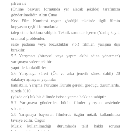
şifresi ile
(Online başvuru formunda yer alacak şekilde) tarafımıza
gönderilmelidir. Altın Çınar
Kısa Film Komitesi uygun gördüğü takdirde ilgili filmin
kopyasını çeşitli formatlarda
talep etme hakkına sahiptir. Teknik sorunlar içeren (Yanlış kayıt,
orantısal problemler,
seste patlama veya bozukluklar v.b.) filmler, yarışma dışı
bırakılır.
5.5 Yarışmacı (bireysel veya yapım ekibi adına yönetmen)
yarışmaya sadece tek bir
yapıt ile katılabilirler.
5.6 Yarışmaya süresi (Ön ve arka jenerik süresi dahil) 20
dakikayı aşmayan yapımlar
katılabilir. Yarışma Yürütme Kurulu gerekli gördüğü durumlarda,
sürede %10
(yüzde on) luk bir dilimde istisna yapma hakkına sahiptir.
5.7 Yarışmaya gönderilen bütün filmler yarışma arşivinde
saklanır.
5.8 Yarışmaya başvuran filmlerde özgün müzik kullanılması
tavsiye edilir. Özgün
Müzik kullanılmadığı durumlarda telif hakkı sorunu