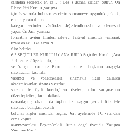
dışından seçilecek en az 5 ( Beş ) uzman kişiden oluşur. Ön
Eleme Jüri Kurulu ,yarışma
için başvuruda bulunan eserlerin şartnameye uygunluk ,teknik,
estetik yaratıcılık ve
kategori seçimleri yönünden değerlendirmesini ve elemesini
yapar. Ön Jüri, yarışma
formatına uygun filmleri izleyip, festival sırasında yarışmak
üzere en az 10 en fazla 20
film belirler.
6.3 SEÇİCİLER KURULU ( ANA JÜRİ ) Seçiciler Kurulu (Ana
Jüri) en az 7 üyeden oluşur
ve Yarışma Yürütme Kurulunun önerisi, Başkanın onayıyla
sinemacılar, kısa film
yapımcı ve yönetmenleri, sinemayla ilgili dallarda
akademisyenler, sinema yazarları,
sinema ile ilgili kuruluşların üyeleri, film yarışmasının
düzenleyicileri, farklı dallarda
uzmanlaşmış olsalar da toplumdaki saygın yerleri itibariyle
sinemaya bakışları önemli
bulunan kişiler arasından seçilir. Jüri üyelerinde TC vatandaşı
olma koşulu
aranmayacaktır. Başkan/vekili jürinin doğal üyesidir. Yarışma
Yürütme Kurulu,