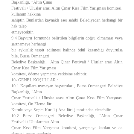
Başkanlığı, “Altın Çınar
Festivali / Uluslar arası Altın Çınar Kısa Film Yarışması komitesi,
kullanım hakkına
sahiptir. Bunlardan kaynaklı eser sahibi Belediyeden herhangi bir
hak talep
etmeyecektir.
9.4 Başvuru formunda belirtilen bilgilerin doğru olmaması veya
şartnameye herhangi
bir aykırılık tespit edilmesi halinde ödül kazandığı duyurulsa
bile, Bursa Osmangazi
Belediye Başkanlığı, “Altın Çınar Festivali / Uluslar arası Altın
Çınar Kısa Film Yarışması
komitesi, ödeme yapmama yetkisine sahiptir.
10- GENEL KOŞULLAR :
10.1 Koşullara uymayan başvurular , Bursa Osmangazi Belediye
Başkanlığı, “Altın
Çınar Festivali / Uluslar arası Altın Çınar Kısa Film Yarışması
komitesi, Ön Eleme Jüri
Kurulu veya Seçici Kurul ( Ana Jüri ) tarafından elenebilir.
10.2 Bursa Osmangazi Belediye Başkanlığı, “Altın Çınar
Festivali / Uluslararası Altın
Çınar Kısa Film Yarışması komitesi, yarışmaya katılan ve ön
elemeyi geçen eserlerin