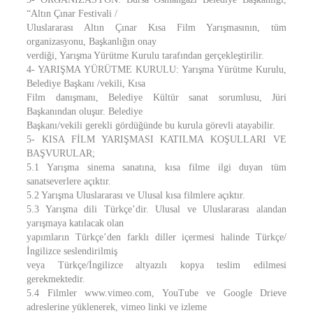
“Altın Çınar Festivali /
Uluslararası Altın Çınar Kısa Film Yarışmasının, tüm
organizasyonu, Başkanlığın onay
verdiği, Yarışma Yürütme Kurulu tarafından gerçekleştirilir.
4- YARIŞMA YÜRÜTME KURULU: Yarışma Yürütme Kurulu,
Belediye Başkanı /vekili, Kısa
Film danışmanı, Belediye Kültür sanat sorumlusu, Jüri
Başkanından oluşur. Belediye
Başkanı/vekili gerekli gördüğünde bu kurula görevli atayabilir.
5- KISA FİLM YARIŞMASI KATILMA KOŞULLARI VE
BAŞVURULAR;
5.1 Yarışma sinema sanatına, kısa filme ilgi duyan tüm
sanatseverlere açıktır.
5.2 Yarışma Uluslararası ve Ulusal kısa filmlere açıktır.
5.3 Yarışma dili Türkçe’dir. Ulusal ve Uluslararası alandan
yarışmaya katılacak olan
yapımların Türkçe’den farklı diller içermesi halinde Türkçe/
İngilizce seslendirilmiş
veya Türkçe/İngilizce altyazılı kopya teslim edilmesi
gerekmektedir.
5.4 Filmler www.vimeo.com, YouTube ve Google Drieve
adreslerine yüklenerek, vimeo linki ve izleme