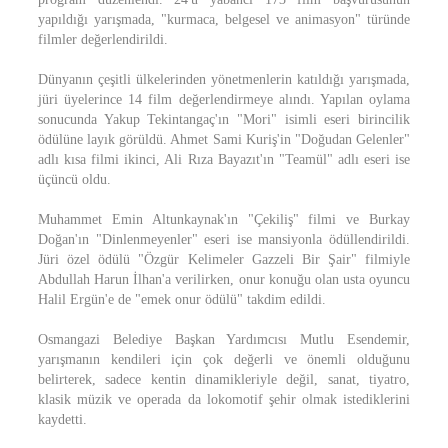
yapıldığı yarışmada, "kurmaca, belgesel ve animasyon" türünde
filmler değerlendirildi.
Dünyanın çeşitli ülkelerinden yönetmenlerin katıldığı yarışmada,
jüri üyelerince 14 film değerlendirmeye alındı. Yapılan oylama
sonucunda Yakup Tekintangaç'ın "Mori" isimli eseri birincilik
ödülüne layık görüldü. Ahmet Sami Kuriş'in "Doğudan Gelenler"
adlı kısa filmi ikinci, Ali Rıza Bayazıt'ın "Teamül" adlı eseri ise
üçüncü oldu.
Muhammet Emin Altunkaynak'ın "Çekiliş" filmi ve Burkay
Doğan'ın "Dinlenmeyenler" eseri ise mansiyonla ödüllendirildi.
Jüri özel ödülü "Özgür Kelimeler Gazzeli Bir Şair" filmiyle
Abdullah Harun İlhan'a verilirken, onur konuğu olan usta oyuncu
Halil Ergün'e de "emek onur ödülü" takdim edildi.
Osmangazi Belediye Başkan Yardımcısı Mutlu Esendemir,
yarışmanın kendileri için çok değerli ve önemli olduğunu
belirterek, sadece kentin dinamikleriyle değil, sanat, tiyatro,
klasik müzik ve operada da lokomotif şehir olmak istediklerini
kaydetti.