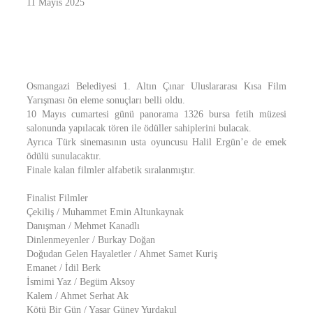
11 Mayıs 2025
Osmangazi Belediyesi 1. Altın Çınar Uluslararası Kısa Film
Yarışması ön eleme sonuçları belli oldu.
10 Mayıs cumartesi günü panorama 1326 bursa fetih müzesi
salonunda yapılacak tören ile ödüller sahiplerini bulacak.
Ayrıca Türk sinemasının usta oyuncusu Halil Ergün’e de emek
ödülü sunulacaktır.
Finale kalan filmler alfabetik sıralanmıştır.
Finalist Filmler
Çekiliş / Muhammet Emin Altunkaynak
Danışman / Mehmet Kanadlı
Dinlenmeyenler / Burkay Doğan
Doğudan Gelen Hayaletler / Ahmet Samet Kuriş
Emanet / İdil Berk
İsmimi Yaz / Begüm Aksoy
Kalem / Ahmet Serhat Ak
Kötü Bir Gün / Yaşar Güney Yurdakul