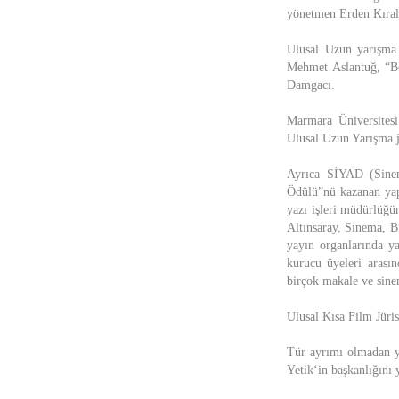
yönetmen Erden Kıral 
Ulusal Uzun yarışma 
Mehmet Aslantuğ, “Be
Damgacı.
Marmara Üniversites
Ulusal Uzun Yarışma jü
Ayrıca SİYAD (Sinem
Ödülü”nü kazanan yap
yazı işleri müdürlüğ
Altınsaray, Sinema, B
yayın organlarında y
kurucu üyeleri arası
birçok makale ve sine
Ulusal Kısa Film Jüris
Tür ayrımı olmadan ya
Yetik‘in başkanlığını 