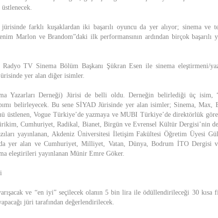
üstlenecek.
jürisinde farklı kuşaklardan iki başarılı oyuncu da yer alıyor; sinema ve t
nim Marlon ve Brandom”daki ilk performansının ardından birçok başarılı 
i Radyo TV Sinema Bölüm Başkanı Şükran Esen ile sinema eleştirmeni/ya
risinde yer alan diğer isimler.
a Yazarları Derneği) Jürisi de belli oldu. Derneğin belirlediği üç isim
ımı belirleyecek. Bu sene SİYAD Jürisinde yer alan isimler; Sinema, Max, E
ünü üstlenen, Vogue Türkiye’de yazmaya ve MUBI Türkiye’de direktörlük gö
irikim, Cumhuriyet, Radikal, Bianet, Birgün ve Evrensel Kültür Dergisi’nin d
azıları yayınlanan, Akdeniz Üniversitesi İletişim Fakültesi Öğretim Üyesi G
nda yer alan ve Cumhuriyet, Milliyet, Vatan, Dünya, Bodrum İTO Dergisi v
ma eleştirileri yayınlanan Münir Emre Göker.
i
rışacak ve “en iyi” seçilecek olanın 5 bin lira ile ödüllendirileceği 30 kısa
yapacağı jüri tarafından değerlendirilecek.