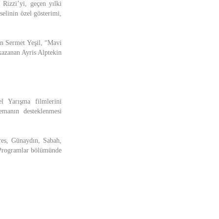
 Rizzi’yi, geçen yılki
selinin özel gösterimi,
an Sermet Yeşil, “Mavi
azanan Ayris Alptekin
l Yarışma filmlerini
inemanın desteklenmesi
res, Günaydın, Sabah,
 Programlar bölümünde