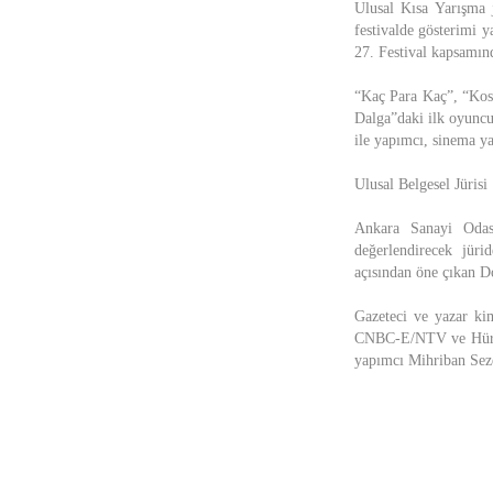
Ulusal Kısa Yarışma j
festivalde gösterimi y
27. Festival kapsamınd
“Kaç Para Kaç”, “Kosm
Dalga”daki ilk oyunc
ile yapımcı, sinema ya
Ulusal Belgesel Jürisi
Ankara Sanayi Odası
değerlendirecek jürid
açısından öne çıkan D
Gazeteci ve yazar ki
CNBC-E/NTV ve Hürriy
yapımcı Mihriban Seze