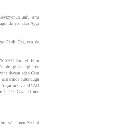
elevizyonun ünlü ismi
yapımda yer alan Ayça
zar Fatih Özgüven de
, “SİYAD En İyi Film
mpire gibi dergilerde
revine devam eden Cem
e aralarında bulunduğu
ül Yaşartürk ve SİYAD
e İ.T.O. Gazetesi’nde
 film, yönetmen Nesimi