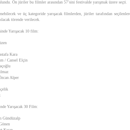
undu. Ön jüriler bu filmler arasından 57’sini festivalde yarışmak üzere seçti.
enebilecek ve üç kategoride yarışacak filmlerden, jüriler tarafından seçilenle
lacak törende verilecek.
inde Yarışacak 10 film:
üzen
stafa Kara
m / Cansel Elçin
açoğlu
ılmaz
 Özcan Alper
çelik
k
inde Yarışacak 30 Film:
an Gündüzalp
 Gönen
t Kıran