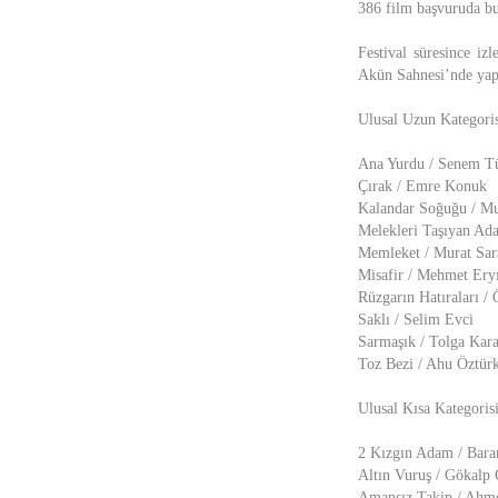
386 film başvuruda bul
Festival süresince izl
Akün Sahnesi’nde yapı
Ulusal Uzun Kategoris
Ana Yurdu / Senem T
Çırak / Emre Konuk
Kalandar Soğuğu / Mu
Melekleri Taşıyan Ada
Memleket / Murat Sar
Misafir / Mehmet Ery
Rüzgarın Hatıraları /
Saklı / Selim Evci
Sarmaşık / Tolga Kara
Toz Bezi / Ahu Öztür
Ulusal Kısa Kategoris
2 Kızgın Adam / Bar
Altın Vuruş / Gökalp
Amansız Takip / Ahme