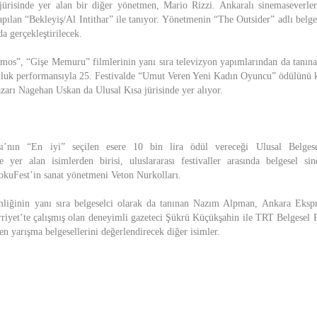
ürisinde yer alan bir diğer yönetmen, Mario Rizzi. Ankaralı sinemaseverler
apılan “Bekleyiş/Al Intithar” ile tanıyor. Yönetmenin “The Outsider” adlı belge
a gerçekleştirilecek.
os”, “Gişe Memuru” filmlerinin yanı sıra televizyon yapımlarından da tanın
uluk performansıyla 25. Festivalde “Umut Veren Yeni Kadın Oyuncu” ödülünü k
zarı Nagehan Uskan da Ulusal Kısa jürisinde yer alıyor.
’nın “En iyi” seçilen esere 10 bin lira ödül vereceği Ulusal Belgese
e yer alan isimlerden birisi, uluslararası festivaller arasında belgesel s
okuFest’in sanat yönetmeni Veton Nurkolları.
mliğinin yanı sıra belgeselci olarak da tanınan Nazım Alpman, Ankara Eksp
et’te çalışmış olan deneyimli gazeteci Şükrü Küçükşahin ile TRT Belgesel
n yarışma belgesellerini değerlendirecek diğer isimler.