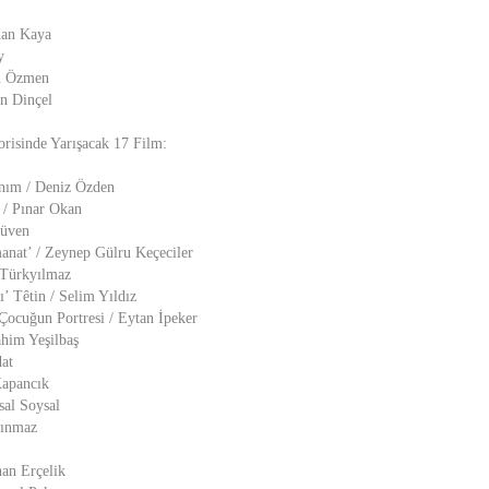
han Kaya
y
in Özmen
n Dinçel
orisinde Yarışacak 17 Film:
nım / Deniz Özden
 / Pınar Okan
güven
nat’ / Zeynep Gülru Keçeciler
 Türkyılmaz
’ Têtin / Selim Yıldız
 Çocuğun Portresi / Eytan İpeker
him Yeşilbaş
at
Kapancık
sal Soysal
kınmaz
nan Erçelik