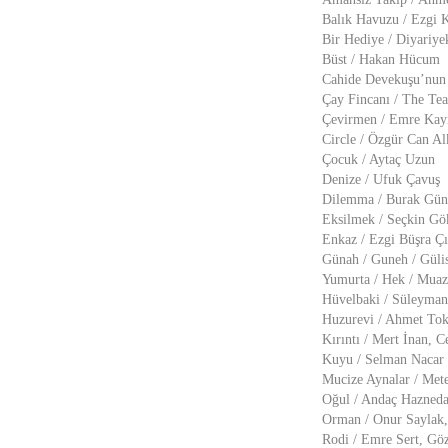
Balık Havuzu / Ezgi 
Bir Hediye / Diyariy
Büst / Hakan Hücum
Cahide Devekuşu’nun 
Çay Fincanı / The Tea
Çevirmen / Emre Kay
Circle / Özgür Can Al
Çocuk / Aytaç Uzun
Denize / Ufuk Çavuş
Dilemma / Burak Gün
Eksilmek / Seçkin Gö
Enkaz / Ezgi Büşra Çı
Günah / Guneh / Gülis
Yumurta / Hek / Mua
Hüvelbaki / Süleyman
Huzurevi / Ahmet Tok
Kırıntı / Mert İnan, 
Kuyu / Selman Nacar
Mucize Aynalar / Mete
Oğul / Andaç Hazneda
Orman / Onur Saylak,
Rodi / Emre Sert, Göz