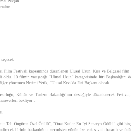
emal Pekşan
rıaltın
r seçecek
sı Film Festivali kapsamında düzenlenen Ulusal Uzun, Kısa ve Belgesel film y
lli oldu. 10 filmin yarışacağı “Ulusal Uzun” kategorisinde Jüri Başkanlığını
 diğer yönetmen Nesimi Yetik, “Ulusal Kısa”da Jüri Başkanı olacak.
sorluğu, Kültür ve Turizm Bakanlığı’nın desteğiyle düzenlenecek Festiva
emaseverleri bekliyor…
si
ut Tali Öngören Özel Ödülü”, “Onat Kutlar En İyi Senaryo Ödülü” gibi birço
ndirecek jürinin başkanlığını, geçmişten günümüze çok sayıda başarılı ve ödü