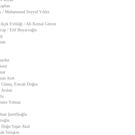
Kaplan
ek / Muhammed Seyyid Yıldız
Açık Evliliği / Ali Kemal Güven
cup / Elif Boyacıoğlu
ış
kan
aydın
ksoy
nar
tan Acet
z Güneş, Emrah Doğru
 Arslan
lu
Cemre Yılmaz
han Şereflioğlu
roğlu
 Doğu Yaşar Akal
de Yetişkin