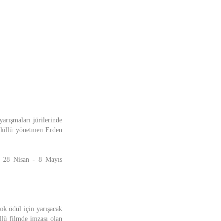
arışmaları jürilerinde
 ödüllü yönetmen Erden
l, 28 Nisan - 8 Mayıs
k ödül için yarışacak
llü filmde imzası olan