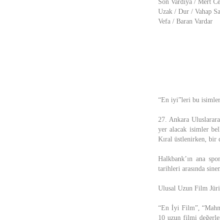
Son Vardiya / Mert C
Uzak / Dur / Vahap Sa
Vefa / Baran Vardar
“En iyi”leri bu isimle
27. Ankara Uluslarara
yer alacak isimler be
Kıral üstlenirken, bir
Halkbank’ın ana spon
tarihleri arasında sin
Ulusal Uzun Film Jüri
“En İyi Film”, “Mahm
10 uzun filmi değerle