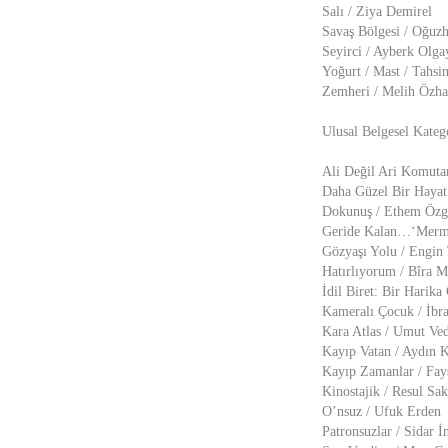
Salı / Ziya Demirel
Savaş Bölgesi / Oğuz
Seyirci / Ayberk Olga
Yoğurt / Mast / Tahs
Zemheri / Melih Özha
Ulusal Belgesel Kateg
Ali Değil Ari Komuta
Daha Güzel Bir Hayat
Dokunuş / Ethem Öz
Geride Kalan…‘Merma
Gözyaşı Yolu / Engin
Hatırlıyorum / Bîra Mı
İdil Biret: Bir Harika
Kameralı Çocuk / İbra
Kara Atlas / Umut Ved
Kayıp Vatan / Aydın 
Kayıp Zamanlar / Fay
Kinostajik / Resul Sa
O’nsuz / Ufuk Erden
Patronsuzlar / Sidar İ