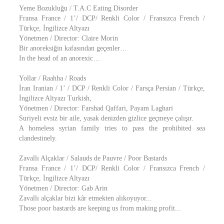
Yeme Bozukluğu / T.A.C Eating Disorder
Fransa France / 1’/ DCP/ Renkli Color / Fransızca French /
Türkçe, İngilizce Altyazı
Yönetmen / Director: Claire Morin
Bir anoreksiğin kafasından geçenler…
In the head of an anorexic…
Yollar / Raahha / Roads
İran Iranian / 1’ / DCP / Renkli Color / Farsça Persian / Türkçe,
İngilizce Altyazı Turkish,
Yönetmen / Director: Farshad Qaffari, Payam Laghari
Suriyeli evsiz bir aile, yasak denizden gizlice geçmeye çalışır.
A homeless syrian family tries to pass the prohibited sea
clandestinely.
Zavallı Alçaklar / Salauds de Pauvre / Poor Bastards
Fransa France / 1’/ DCP/ Renkli Color / Fransızca French /
Türkçe, İngilizce Altyazı
Yönetmen / Director: Gab Arin
Zavallı alçaklar bizi kâr etmekten alıkoyuyor...
Those poor bastards are keeping us from making profit...