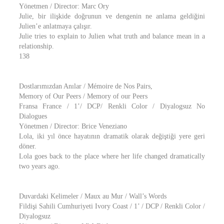
Yönetmen / Director: Marc Ory
Julie, bir ilişkide doğrunun ve dengenin ne anlama geldiğini
Julien’e anlatmaya çalışır.
Julie tries to explain to Julien what truth and balance mean in a
relationship.
138
Dostlarımızdan Anılar / Mémoire de Nos Pairs,
Memory of Our Peers / Memory of our Peers
Fransa France / 1’/ DCP/ Renkli Color / Diyalogsuz No
Dialogues
Yönetmen / Director: Brice Veneziano
Lola, iki yıl önce hayatının dramatik olarak değiştiği yere geri
döner.
Lola goes back to the place where her life changed dramatically
two years ago.
Duvardaki Kelimeler / Maux au Mur / Wall’s Words
Fildişi Sahili Cumhuriyeti Ivory Coast / 1’ / DCP / Renkli Color /
Diyalogsuz