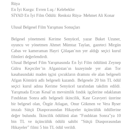
Rüya
En İyi Kurgu: Evren Luş / Kelebekler
SİYAD En İyi Film Ödülü: Renksiz Rüya- Mehmet Ali Konar
Ulusal Belgesel Film Yarışması Sonuçları
Belgesel yönetmeni Kerime Senyücel, yazar Buket Uzuner,
oyuncu ve yönetmen Ahmet Mümtaz Taylan, gazeteci Mirgün
Cabas ve kameraman Hayri Çölaşan’nın yer aldığı seçici kurul
filmleri değerlendirdi.
Ulusal Belgesel Film Yarışmasında En İyi Film ödülünü Zeynep
Gülru Keçeciler’in Afganistan’ın kuzeyinde yer alan Tor
kasabasındaki maden işçisi çocukların dramını ele alan belgeseli
Afgan Kömürü adlı belgeseli kazandı. Belgesele 20 bin TL ödül
seçici kurul adına Kerime Senyücel tarafından takdim edildi.
Yarışmada Ercan Kesal’ın mevsimlik fındık işçilerine odaklanan
Fındıktan Sonra adlı belgeseli ikincilik, Kasr Gravyeri üzerine
bir belgesel olan, Özgür Atlagan, Onur Gökmen ve Vera Ryser
imzalı Sütçü Diasporasından Hikayeler üçüncülük ödüllerine
değer bulundu. İkincilik ödülünü alan “Fındıktan Sonra”ya 10
bin TL ve üçüncülük ödülü sahibi “Sütçü Diasporasından
Hikayeler” filmi 5 bin TL ödül verildi.