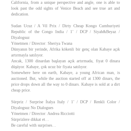
California, from a unique perspective and angle, one is able to
look past the odd sights of Venice Beach and see true art and
dedication.
Sudan Ucuz / A Vil Prix / Dirty Cheap Kongo Cumhuriyeti
Republic of the Congo India / 1’ / DCP / Siyah&Beyaz /
Diyalogsuz
Yönetmen / Director: Sheriya Twana
Dünyanın bir yerinde, Afrika kökenli bir genç olan Kabaye açık
artırmayla satılıyor.
Ancak, 1300 dinardan başlayan açık artırmada, fiyat 0 dinara
düşüyor. Kabaye, çok ucuz bir fiyata satılıyor.
Somewhere here on earth, Kabaye, a young African man, is
auctioned. But, while the auction started off at 1300 dinars, the
price drops down all the way to 0 dinars. Kabaye is sold at a dirt
cheap price.
Sürpriz / Surprise İtalya Italy / 1’ / DCP / Renkli Color /
Diyalogsuz No Dialogues
Yönetmen / Director: Andrea Ricciotti
Sürprizlere dikkat et…
Be careful with surprises…