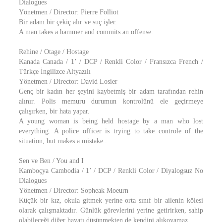
Dialogues
Yönetmen / Director: Pierre Folliot
Bir adam bir çekiç alır ve suç işler.
A man takes a hammer and commits an offense.
Rehine / Otage / Hostage
Kanada Canada / 1’ / DCP / Renkli Color / Fransızca French /
Türkçe İngilizce Altyazılı
Yönetmen / Director: David Losier
Genç bir kadın her şeyini kaybetmiş bir adam tarafından rehin
alınır. Polis memuru durumun kontrolünü ele geçirmeye
çalışırken, bir hata yapar.
A young woman is being held hostage by a man who lost
everything. A police officer is trying to take controle of the
situation, but makes a mistake..
Sen ve Ben / You and I
Kamboçya Cambodia / 1’ / DCP / Renkli Color / Diyalogsuz No
Dialogues
Yönetmen / Director: Sopheak Moeurn
Küçük bir kız, okula gitmek yerine orta sınıf bir ailenin kölesi
olarak çalışmaktadır. Günlük görevlerini yerine getirirken, sahip
olabileceği diğer hayatı düşünmekten de kendini alıkoyamaz.