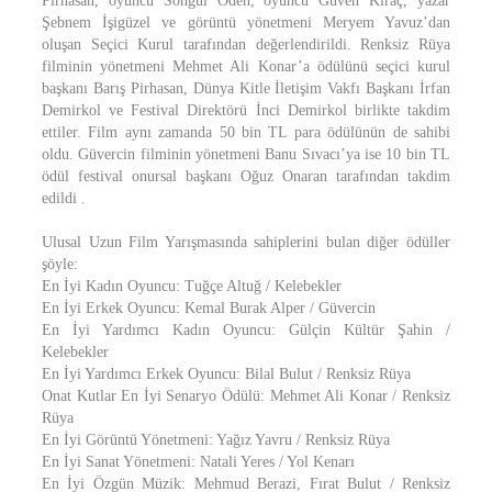
Pirhasan, oyuncu Songül Öden, oyuncu Güven Kıraç, yazar
Şebnem İşigüzel ve görüntü yönetmeni Meryem Yavuz’dan
oluşan Seçici Kurul tarafından değerlendirildi. Renksiz Rüya
filminin yönetmeni Mehmet Ali Konar’a ödülünü seçici kurul
başkanı Barış Pirhasan, Dünya Kitle İletişim Vakfı Başkanı İrfan
Demirkol ve Festival Direktörü İnci Demirkol birlikte takdim
ettiler. Film aynı zamanda 50 bin TL para ödülünün de sahibi
oldu. Güvercin filminin yönetmeni Banu Sıvacı’ya ise 10 bin TL
ödül festival onursal başkanı Oğuz Onaran tarafından takdim
edildi .
Ulusal Uzun Film Yarışmasında sahiplerini bulan diğer ödüller
şöyle:
En İyi Kadın Oyuncu: Tuğçe Altuğ / Kelebekler
En İyi Erkek Oyuncu: Kemal Burak Alper / Güvercin
En İyi Yardımcı Kadın Oyuncu: Gülçin Kültür Şahin /
Kelebekler
En İyi Yardımcı Erkek Oyuncu: Bilal Bulut / Renksiz Rüya
Onat Kutlar En İyi Senaryo Ödülü: Mehmet Ali Konar / Renksiz
Rüya
En İyi Görüntü Yönetmeni: Yağız Yavru / Renksiz Rüya
En İyi Sanat Yönetmeni: Natali Yeres / Yol Kenarı
En İyi Özgün Müzik: Mehmud Berazi, Fırat Bulut / Renksiz