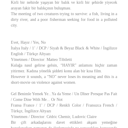
Kirli bir nehirde yaşayan bir balık ve kirli bir şehirde yiyecek
arayan fakir bir balıkçının buluşması.
The meeting of two creatures trying to survive: a fish, living in a
dirty river, and a poor fisherman seeking for food in a polluted
city.
Evet, Hayır / Yes, No
İtalya Italy / 1’ / DCP / Siyah & Beyaz Black & White / İngilizce
English / Türkçe Altyazı
Yönetmen / Director: Matteo Tibiletti
Kulağa nasıl gelirse gelsin, “HAYIR” anlamını hiçbir zaman
yitirmez. Kadına yönelik şiddeti konu alan bir kısa film.
However it sounds, a “NO” never loses its meaning and this is a
short-movie on violence against women.
Gel Benimle Yemek Ye...Ya da Yeme / Un Dîner Presque Pas Fait
/ Come Dine With Me... Or Not
Fransa France / 1’ / DCP / Renkli Color / Fransızca French /
Türkçe, İngilizce Altyazı
Yönetmen / Director: Cédric Chemir, Ludovic Claire
Bir çift arkadaşlarını davet ettikleri akşam yemeğine