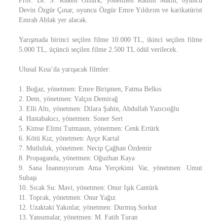
Prof. Dr. S. Ruken Öztürk, yönetmen Ramin Matin, oyuncu
Devin Özgür Çınar, oyuncu Özgür Emre Yıldırım ve karikatürist
Emrah Ablak yer alacak.
Yarışmada birinci seçilen filme 10.000 TL, ikinci seçilen filme
5.000 TL, üçüncü seçilen filme 2.500 TL ödül verilecek.
Ulusal Kısa’da yarışacak filmler:
1. Boğaz, yönetmen: Emre Birişmen, Fatma Belkıs
2. Dem, yönetmen: Yalçın Demirağ
3. Elli Altı, yönetmen: Dilara Şahin, Abdullah Yazıcıoğlu
4. Hastabakıcı, yönetmen: Soner Sert
5. Kimse Elimi Tutmasın, yönetmen: Cenk Ertürk
6. Kötü Kız, yönetmen: Ayçe Kartal
7. Mutluluk, yönetmen: Necip Çağhan Özdemir
8. Propaganda, yönetmen: Oğuzhan Kaya
9. Sana İnanmıyorum Ama Yerçekimi Var, yönetmen: Umut
Subaşı
10. Sıcak Su: Mavi, yönetmen: Onur Işık Cantürk
11. Toprak, yönetmen: Onur Yağız
12. Uzaktaki Yakınlar, yönetmen: Durmuş Sorkut
13. Yansımalar, yönetmen: M. Fatih Turan