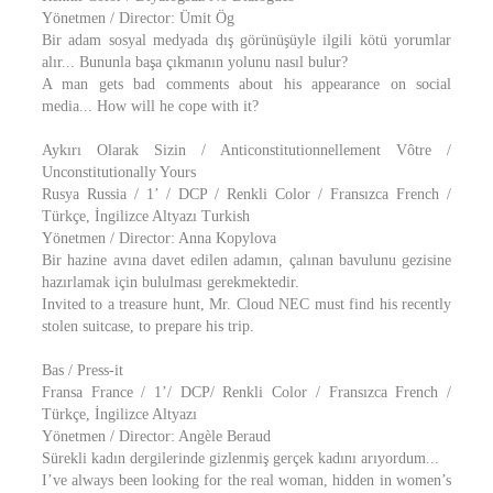
Yönetmen / Director: Ümit Ög
Bir adam sosyal medyada dış görünüşüyle ilgili kötü yorumlar
alır... Bununla başa çıkmanın yolunu nasıl bulur?
A man gets bad comments about his appearance on social
media... How will he cope with it?
Aykırı Olarak Sizin / Anticonstitutionnellement Vôtre /
Unconstitutionally Yours
Rusya Russia / 1’ / DCP / Renkli Color / Fransızca French /
Türkçe, İngilizce Altyazı Turkish
Yönetmen / Director: Anna Kopylova
Bir hazine avına davet edilen adamın, çalınan bavulunu gezisine
hazırlamak için bululması gerekmektedir.
Invited to a treasure hunt, Mr. Cloud NEC must find his recently
stolen suitcase, to prepare his trip.
Bas / Press-it
Fransa France / 1’/ DCP/ Renkli Color / Fransızca French /
Türkçe, İngilizce Altyazı
Yönetmen / Director: Angèle Beraud
Sürekli kadın dergilerinde gizlenmiş gerçek kadını arıyordum...
I’ve always been looking for the real woman, hidden in women’s