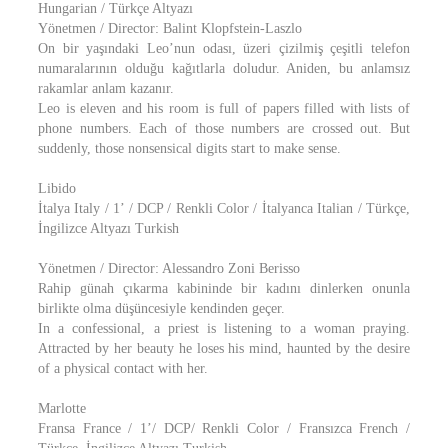
Hungarian / Türkçe Altyazı
Yönetmen / Director: Balint Klopfstein-Laszlo
On bir yaşındaki Leo’nun odası, üzeri çizilmiş çeşitli telefon
numaralarının olduğu kağıtlarla doludur. Aniden, bu anlamsız
rakamlar anlam kazanır.
Leo is eleven and his room is full of papers filled with lists of
phone numbers. Each of those numbers are crossed out. But
suddenly, those nonsensical digits start to make sense.
Libido
İtalya Italy / 1’ / DCP / Renkli Color / İtalyanca Italian / Türkçe,
İngilizce Altyazı Turkish
Yönetmen / Director: Alessandro Zoni Berisso
Rahip günah çıkarma kabininde bir kadını dinlerken onunla
birlikte olma düşüncesiyle kendinden geçer.
In a confessional, a priest is listening to a woman praying.
Attracted by her beauty he loses his mind, haunted by the desire
of a physical contact with her.
Marlotte
Fransa France / 1’/ DCP/ Renkli Color / Fransızca French /