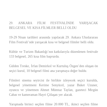
29. ANKARA FİLM FESTİVALİNDE YARIŞACAK
BELGESEL VE KISA FİLMLER BELLİ OLDU
19-29 Nisan tarihleri arasında yapılacak 29. Ankara Uluslararası
Film Festivali’nde yarışacak kısa ve belgesel filmler belli oldu.
Kültür ve Turizm Bakanlığı’nın katkılarıyla düzenlenen festivale
133 belgesel, 265 kısa film başvurdu.
Gülden Treske, İrfan Demirkol ve Kurtuluş Özgen’den oluşan ön
seçici kurul, 10 belgesel filmi ana yarışmaya değer buldu.
Filmleri sinema seyircisi ile birlikte izleyecek seçici kurulda,
belgesel yönetmeni Kerime Senyücel, yazar Buket Uzuner,
oyuncu ve yönetmen Ahmet Mümtaz Taylan, gazeteci Mirgün
Cabas ve kameraman Hayri Çölaşan yer alacak.
Yarışmada birinci seçilen filme 20.000 TL, ikinci seçilen filme