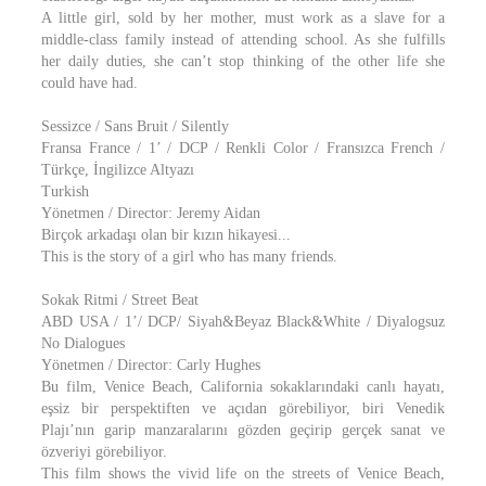
A little girl, sold by her mother, must work as a slave for a
middle-class family instead of attending school. As she fulfills
her daily duties, she can’t stop thinking of the other life she
could have had.
Sessizce / Sans Bruit / Silently
Fransa France / 1’ / DCP / Renkli Color / Fransızca French /
Türkçe, İngilizce Altyazı
Turkish
Yönetmen / Director: Jeremy Aidan
Birçok arkadaşı olan bir kızın hikayesi...
This is the story of a girl who has many friends.
Sokak Ritmi / Street Beat
ABD USA / 1’/ DCP/ Siyah&Beyaz Black&White / Diyalogsuz
No Dialogues
Yönetmen / Director: Carly Hughes
Bu film, Venice Beach, California sokaklarındaki canlı hayatı,
eşsiz bir perspektiften ve açıdan görebiliyor, biri Venedik
Plajı’nın garip manzaralarını gözden geçirip gerçek sanat ve
özveriyi görebiliyor.
This film shows the vivid life on the streets of Venice Beach,