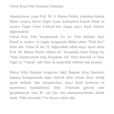
Ulusal Kısa Film Yarışması Sonuçları
Akademisyen, yazar Prof. Dr. S. Ruken Öztürk, yönetmen Ramin
Matin, oyuncu Devin Özgür Çınar, karikatürist Emrah Ablak ve
oyuncu Özgür Emre Yıldırım’dan oluşan seçici kurul filmleri
değerlendirdi.
Ulusal Kısa Film Yarışmasında En İyi Film ödülünü Ayçe
Kartal’ın yaratıcı ve özgün kurgusuyla dikkat çeken “Kötü Kız”
filmi aldı. Filme 10 bin TL değerindeki ödülü seçici kurul adına
Prof. Dr. Ruken Öztürk takdim etti. Yarışmada Umut Subaşı’nın
“Sana İnanmıyorum Ama Yerçekimi Var” filmi ikincilik ve Onur
Yağız’ın “Toprak” adlı filmi ise üçüncülük ödülüne hak kazandı.
Dünya Kitle İletişimi Araştırma Vakfı Başkanı İrfan Demirkol
kapanış konuşmasında başta festival ekibi olmak üzere emeği
geçen herkese, tüm yarışmacılara, seçici kurul üyelerine ve
sponsorlara teşekkürlerini iletti. Festivalin gelecek sene
gerçekleşecek olan 30. yılı için tüm sinemaseverlerden destek
istedi. Ödül töreninde Trio Ancyra sahne aldı.