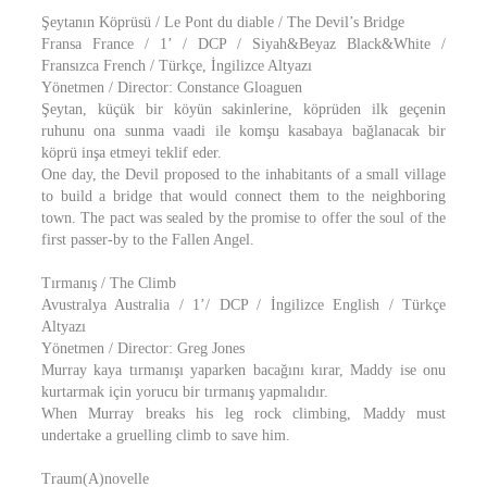
Şeytanın Köprüsü / Le Pont du diable / The Devil’s Bridge
Fransa France / 1’ / DCP / Siyah&Beyaz Black&White /
Fransızca French / Türkçe, İngilizce Altyazı
Yönetmen / Director: Constance Gloaguen
Şeytan, küçük bir köyün sakinlerine, köprüden ilk geçenin
ruhunu ona sunma vaadi ile komşu kasabaya bağlanacak bir
köprü inşa etmeyi teklif eder.
One day, the Devil proposed to the inhabitants of a small village
to build a bridge that would connect them to the neighboring
town. The pact was sealed by the promise to offer the soul of the
first passer-by to the Fallen Angel.
Tırmanış / The Climb
Avustralya Australia / 1’/ DCP / İngilizce English / Türkçe
Altyazı
Yönetmen / Director: Greg Jones
Murray kaya tırmanışı yaparken bacağını kırar, Maddy ise onu
kurtarmak için yorucu bir tırmanış yapmalıdır.
When Murray breaks his leg rock climbing, Maddy must
undertake a gruelling climb to save him.
Traum(A)novelle