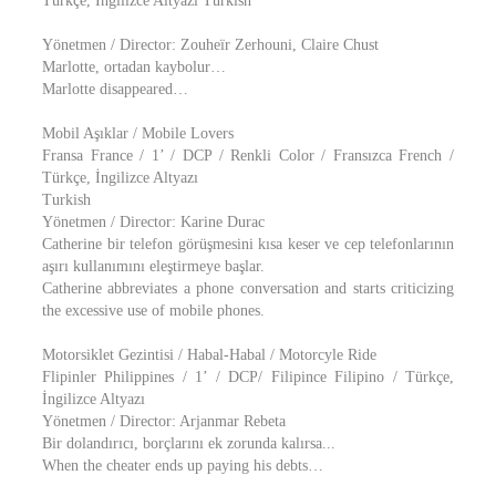
Türkçe, İngilizce Altyazı Turkish
Yönetmen / Director: Zouheïr Zerhouni, Claire Chust
Marlotte, ortadan kaybolur…
Marlotte disappeared…
Mobil Aşıklar / Mobile Lovers
Fransa France / 1’ / DCP / Renkli Color / Fransızca French /
Türkçe, İngilizce Altyazı
Turkish
Yönetmen / Director: Karine Durac
Catherine bir telefon görüşmesini kısa keser ve cep telefonlarının
aşırı kullanımını eleştirmeye başlar.
Catherine abbreviates a phone conversation and starts criticizing
the excessive use of mobile phones.
Motorsiklet Gezintisi / Habal-Habal / Motorcyle Ride
Flipinler Philippines / 1’ / DCP/ Filipince Filipino / Türkçe,
İngilizce Altyazı
Yönetmen / Director: Arjanmar Rebeta
Bir dolandırıcı, borçlarını ek zorunda kalırsa...
When the cheater ends up paying his debts…