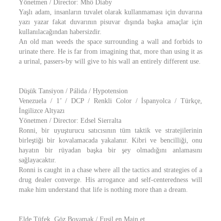
Yönetmen / Director: Mhô Diaby
Yaşlı adam, insanların tuvalet olarak kullanmaması için duvarına
yazı yazar fakat duvarının pisuvar dışında başka amaçlar için
kullanılacağından habersizdir.
An old man weeds the space surrounding a wall and forbids to
urinate there. He is far from imagining that, more than using it as
a urinal, passers-by will give to his wall an entirely different use.
Düşük Tansiyon / Pálida / Hypotension
Venezuela / 1’ / DCP / Renkli Color / İspanyolca / Türkçe,
İngilizce Altyazı
Yönetmen / Director: Edsel Sierralta
Ronni, bir uyuşturucu satıcısının tüm taktik ve stratejilerinin
birleştiği bir kovalamacada yakalanır. Kibri ve bencilliği, onu
hayatın bir rüyadan başka bir şey olmadığını anlamasını
sağlayacaktır.
Ronni is caught in a chase where all the tactics and strategies of a
drug dealer converge. His arrogance and self-centeredness will
make him understand that life is nothing more than a dream.
Elde Tüfek, Göz Boyamak / Fusil en Main et