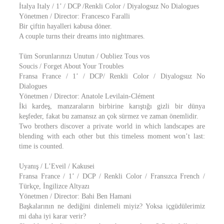
İtalya Italy / 1’ / DCP /Renkli Color / Diyalogsuz No Dialogues
Yönetmen / Director: Francesco Faralli
Bir çiftin hayalleri kabusa döner.
A couple turns their dreams into nightmares.
Tüm Sorunlarınızı Unutun / Oubliez Tous vos
Soucis / Forget About Your Troubles
Fransa France / 1’ / DCP/ Renkli Color / Diyalogsuz No
Dialogues
Yönetmen / Director: Anatole Levilain-Clément
İki kardeş, manzaraların birbirine karıştığı gizli bir dünya
keşfeder, fakat bu zamansız an çok sürmez ve zaman önemlidir.
Two brothers discover a private world in which landscapes are
blending with each other but this timeless moment won’t last:
time is counted.
Uyanış / L’Eveil / Kakusei
Fransa France / 1’ / DCP / Renkli Color / Fransızca French /
Türkçe, İngilizce Altyazı
Yönetmen / Director: Bahi Ben Hamani
Başkalarının ne dediğini dinlemeli miyiz? Yoksa içgüdülerimiz
mi daha iyi karar verir?