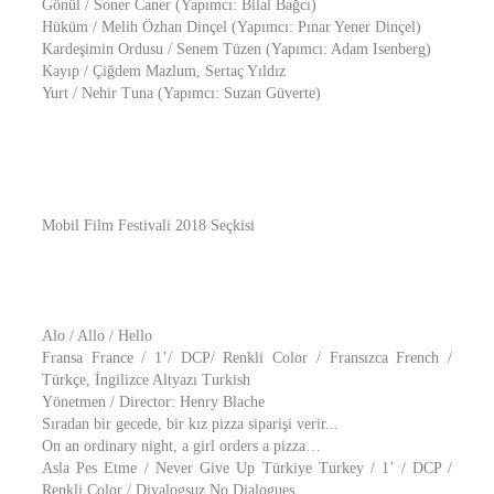
Gönül / Soner Caner (Yapımcı: Bilal Bağcı)
Hüküm / Melih Özhan Dinçel (Yapımcı: Pınar Yener Dinçel)
Kardeşimin Ordusu / Senem Tüzen (Yapımcı: Adam Isenberg)
Kayıp / Çiğdem Mazlum, Sertaç Yıldız
Yurt / Nehir Tuna (Yapımcı: Suzan Güverte)
Mobil Film Festivali 2018 Seçkisi
Alo / Allo / Hello
Fransa France / 1’/ DCP/ Renkli Color / Fransızca French /
Türkçe, İngilizce Altyazı Turkish
Yönetmen / Director: Henry Blache
Sıradan bir gecede, bir kız pizza siparişi verir...
On an ordinary night, a girl orders a pizza…
Asla Pes Etme / Never Give Up Türkiye Turkey / 1’ / DCP /
Renkli Color / Diyalogsuz No Dialogues