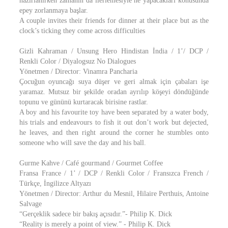
hazırlanırken zamanın da ilerlemesiyle ne yapacakları konusunda
epey zorlanmaya başlar.
A couple invites their friends for dinner at their place but as the
clock’s ticking they come across difficulties
Gizli Kahraman / Unsung Hero Hindistan İndia / 1’/ DCP /
Renkli Color / Diyalogsuz No Dialogues
Yönetmen / Director: Vinamra Pancharia
Çocuğun oyuncağı suya düşer ve geri almak için çabaları işe
yaramaz. Mutsuz bir şekilde oradan ayrılıp köşeyi döndüğünde
topunu ve gününü kurtaracak birisine rastlar.
A boy and his favourite toy have been separated by a water body,
his trials and endeavours to fish it out don’t work but dejected,
he leaves, and then right around the corner he stumbles onto
someone who will save the day and his ball.
Gurme Kahve / Café gourmand / Gourmet Coffee
Fransa France / 1’ / DCP / Renkli Color / Fransızca French /
Türkçe, İngilizce Altyazı
Yönetmen / Director: Arthur du Mesnil, Hilaire Perthuis, Antoine
Salvage
“Gerçeklik sadece bir bakış açısıdır.”- Philip K. Dick
“Reality is merely a point of view.” - Philip K. Dick