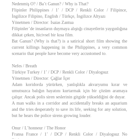
Nedenmiş O? / Ba’t Ganun? / Why is That?
Flipinler Philippines / 1’ / DCP / Renkli Color / Filipince,
İngilizce Filipino, English / Türkçe, İngilizce Altyazı
Yönetmen / Director: Isaias Zantua
Filipinler’de insanların duymaya alıştığı cinayetlerin yaygınlığına
dikkat çeken, hicivsel bir kısa film.
Bat Ganun? (Why is that?) is a satirical short film showing the
current killings happening in the Philippines, a very common
scenario that people have become very accustomed to.
Nefes / Breath
Türkiye Turkey / 1’ / DCP / Renkli Color / Diyalogsuz
Yönetmen / Director: Çağlar İçer
Adam koridorda yürürken, yanlışlıkla akvaryumu kırar ve
umutsuzca balığın hayatını kurtarmak için bir çözüm aramaya
çalışır. Ancak polis siren seslerinin gitgide yükseldiğini de duyar.
A man walks in a corridor and accidentally breaks an aquarium
and the tries desperately to save its life, seeking for any solution,
but he hears the police sirens growing louder.
Onur / L’honneur / The Honor
Fransa France / 1’ / DCP / Renkli Color / Diyalogsuz No