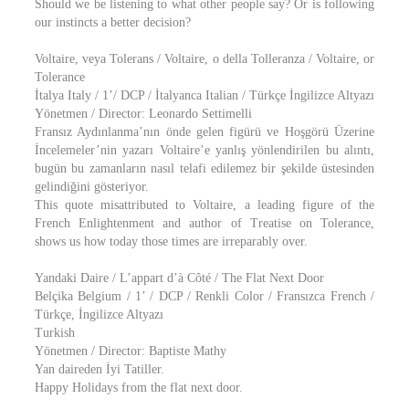
Should we be listening to what other people say? Or is following
our instincts a better decision?
Voltaire, veya Tolerans / Voltaire, o della Tolleranza / Voltaire, or
Tolerance
İtalya Italy / 1’/ DCP / İtalyanca Italian / Türkçe İngilizce Altyazı
Yönetmen / Director: Leonardo Settimelli
Fransız Aydınlanma’nın önde gelen figürü ve Hoşgörü Üzerine
İncelemeler’nin yazarı Voltaire’e yanlış yönlendirilen bu alıntı,
bugün bu zamanların nasıl telafi edilemez bir şekilde üstesinden
gelindiğini gösteriyor.
This quote misattributed to Voltaire, a leading figure of the
French Enlightenment and author of Treatise on Tolerance,
shows us how today those times are irreparably over.
Yandaki Daire / L’appart d’à Côté / The Flat Next Door
Belçika Belgium / 1’ / DCP / Renkli Color / Fransızca French /
Türkçe, İngilizce Altyazı
Turkish
Yönetmen / Director: Baptiste Mathy
Yan daireden İyi Tatiller.
Happy Holidays from the flat next door.