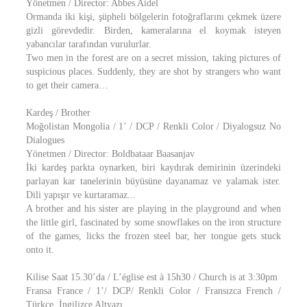
Yönetmen / Director: Abbes Aidel
Ormanda iki kişi, şüpheli bölgelerin fotoğraflarını çekmek üzere
gizli görevdedir. Birden, kameralarına el koymak isteyen
yabancılar tarafından vurulurlar.
Two men in the forest are on a secret mission, taking pictures of
suspicious places. Suddenly, they are shot by strangers who want
to get their camera…
Kardeş / Brother
Moğolistan Mongolia / 1’ / DCP / Renkli Color / Diyalogsuz No
Dialogues
Yönetmen / Director: Boldbataar Baasanjav
İki kardeş parkta oynarken, biri kaydırak demirinin üzerindeki
parlayan kar tanelerinin büyüsüne dayanamaz ve yalamak ister.
Dili yapışır ve kurtaramaz...
A brother and his sister are playing in the playground and when
the little girl, fascinated by some snowflakes on the iron structure
of the games, licks the frozen steel bar, her tongue gets stuck
onto it.
Kilise Saat 15.30’da / L’église est à 15h30 / Church is at 3:30pm
Fransa France / 1’/ DCP/ Renkli Color / Fransızca French /
Türkçe, İngilizce Altyazı