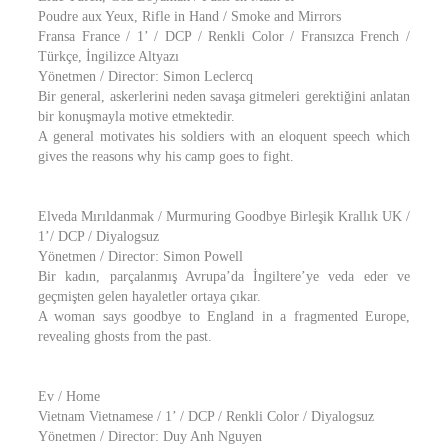
Poudre aux Yeux, Rifle in Hand / Smoke and Mirrors
Fransa France / 1’ / DCP / Renkli Color / Fransızca French /
Türkçe, İngilizce Altyazı
Yönetmen / Director: Simon Leclercq
Bir general, askerlerini neden savaşa gitmeleri gerektiğini anlatan
bir konuşmayla motive etmektedir.
A general motivates his soldiers with an eloquent speech which
gives the reasons why his camp goes to fight.
Elveda Mırıldanmak / Murmuring Goodbye Birleşik Krallık UK /
1’/ DCP / Diyalogsuz
Yönetmen / Director: Simon Powell
Bir kadın, parçalanmış Avrupa’da İngiltere’ye veda eder ve
geçmişten gelen hayaletler ortaya çıkar.
A woman says goodbye to England in a fragmented Europe,
revealing ghosts from the past.
Ev / Home
Vietnam Vietnamese / 1’ / DCP / Renkli Color / Diyalogsuz
Yönetmen / Director: Duy Anh Nguyen