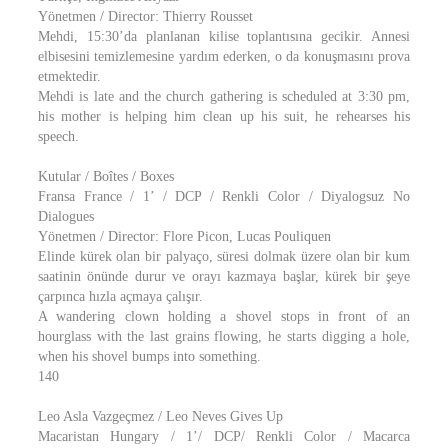
Yönetmen / Director: Thierry Rousset
Mehdi, 15:30’da planlanan kilise toplantısına gecikir. Annesi
elbisesini temizlemesine yardım ederken, o da konuşmasını prova
etmektedir.
Mehdi is late and the church gathering is scheduled at 3:30 pm,
his mother is helping him clean up his suit, he rehearses his
speech.
Kutular / Boîtes / Boxes
Fransa France / 1’ / DCP / Renkli Color / Diyalogsuz No
Dialogues
Yönetmen / Director: Flore Picon, Lucas Pouliquen
Elinde kürek olan bir palyaço, süresi dolmak üzere olan bir kum
saatinin önünde durur ve orayı kazmaya başlar, kürek bir şeye
çarpınca hızla açmaya çalışır.
A wandering clown holding a shovel stops in front of an
hourglass with the last grains flowing, he starts digging a hole,
when his shovel bumps into something.
140
Leo Asla Vazgeçmez / Leo Neves Gives Up
Macaristan Hungary / 1’/ DCP/ Renkli Color / Macarca