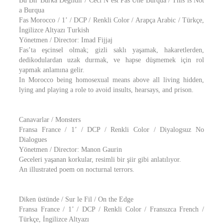
Bu Bir Burka Değildir / Ceci N’est Pas Une Burqua / This is Not
a Burqua
Fas Morocco / 1’ / DCP / Renkli Color / Arapça Arabic / Türkçe,
İngilizce Altyazı Turkish
Yönetmen / Director: Imad Fijjaj
Fas’ta eşcinsel olmak; gizli saklı yaşamak, hakaretlerden,
dedikodulardan uzak durmak, ve hapse düşmemek için rol
yapmak anlamına gelir.
In Morocco being homosexual means above all living hidden,
lying and playing a role to avoid insults, hearsays, and prison.
Canavarlar / Monsters
Fransa France / 1’ / DCP / Renkli Color / Diyalogsuz No
Dialogues
Yönetmen / Director: Manon Gaurin
Geceleri yaşanan korkular, resimli bir şiir gibi anlatılıyor.
An illustrated poem on nocturnal terrors.
Diken üstünde / Sur le Fil / On the Edge
Fransa France / 1’ / DCP / Renkli Color / Fransızca French /
Türkçe, İngilizce Altyazı