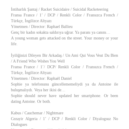
İntiharlık Şantaj / Racket Suicidaire / Suicidal Racketeering
Fransa France / 1’ / DCP / Renkli Color / Fransızca French /
Türkçe, İngilizce Altyazı
Yönetmen / Director: Raphael Ballieu
Genç bir kadın sokakta saldırıya uğrar. Ya paranı ya canını…
A young woman gets attacked on the street. Your money or your
life.
İyiliğinizi Dileyen Bir Arkadaş / Un Ami Qui Vous Veut Du Bien
/ A Friend Who Wishes You Well
Fransa France / 1’/ DCP/ Renkli Color / Fransızca French /
Türkçe, İngilizce Altyazı
Yönetmen / Director: Raphaël Daniel
Sophie ya telefonunu güncellememeliydi ya da Antoine ile
buluşmalıydı. Veya her ikisi de…
Sophie should never have updated her smartphone. Or been
dating Antoine. Or both.
Kabus / Cauchemar / Nightmare
Cezayir Algeria / 1’ / DCP / Renkli Color / Diyalogsuz No
Dialogues