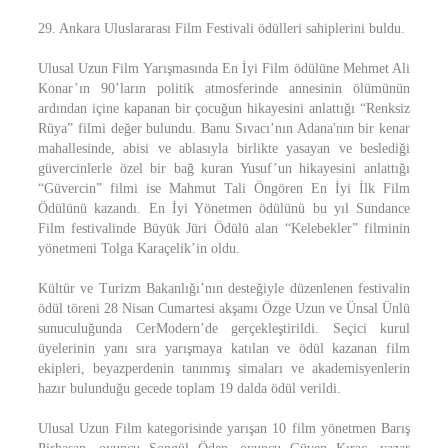
29. Ankara Uluslararası Film Festivali ödülleri sahiplerini buldu.
Ulusal Uzun Film Yarışmasında En İyi Film ödülüne Mehmet Ali
Konar’ın 90’ların politik atmosferinde annesinin ölümünün
ardından içine kapanan bir çocuğun hikayesini anlattığı “Renksiz
Rüya” filmi değer bulundu. Banu Sıvacı’nın Adana'nın bir kenar
mahallesinde, abisi ve ablasıyla birlikte yasayan ve beslediği
güvercinlerle özel bir bağ kuran Yusuf’un hikayesini anlattığı
“Güvercin” filmi ise Mahmut Tali Öngören En İyi İlk Film
Ödülünü kazandı. En İyi Yönetmen ödülünü bu yıl Sundance
Film festivalinde Büyük Jüri Ödülü alan “Kelebekler” filminin
yönetmeni Tolga Karaçelik’in oldu.
Kültür ve Turizm Bakanlığı’nın desteğiyle düzenlenen festivalin
ödül töreni 28 Nisan Cumartesi akşamı Özge Uzun ve Ünsal Ünlü
sunuculuğunda CerModern’de gerçekleştirildi. Seçici kurul
üyelerinin yanı sıra yarışmaya katılan ve ödül kazanan film
ekipleri, beyazperdenin tanınmış simaları ve akademisyenlerin
hazır bulunduğu gecede toplam 19 dalda ödül verildi.
Ulusal Uzun Film kategorisinde yarışan 10 film yönetmen Barış