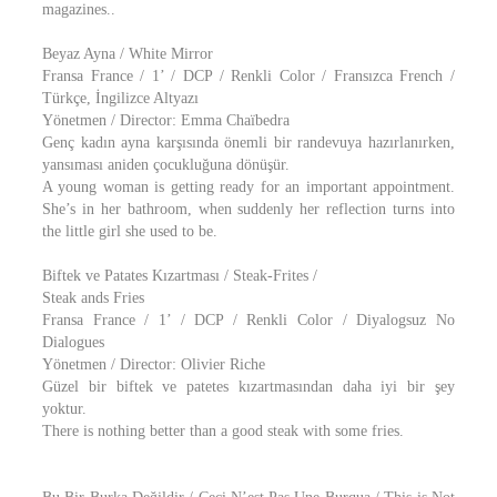
magazines..
Beyaz Ayna / White Mirror
Fransa France / 1’ / DCP / Renkli Color / Fransızca French /
Türkçe, İngilizce Altyazı
Yönetmen / Director: Emma Chaïbedra
Genç kadın ayna karşısında önemli bir randevuya hazırlanırken,
yansıması aniden çocukluğuna dönüşür.
A young woman is getting ready for an important appointment.
She’s in her bathroom, when suddenly her reflection turns into
the little girl she used to be.
Biftek ve Patates Kızartması / Steak-Frites /
Steak ands Fries
Fransa France / 1’ / DCP / Renkli Color / Diyalogsuz No
Dialogues
Yönetmen / Director: Olivier Riche
Güzel bir biftek ve patetes kızartmasından daha iyi bir şey
yoktur.
There is nothing better than a good steak with some fries.