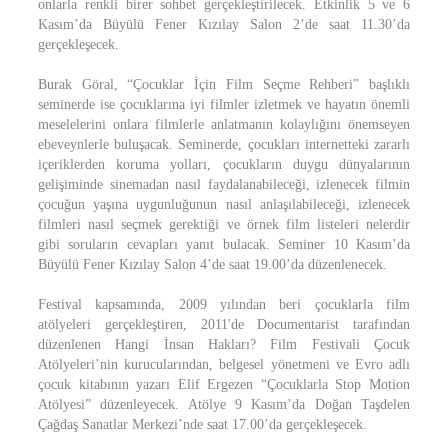
onlarla renkli birer sohbet gerçekleştirilecek. Etkinlik 5 ve 6
Kasım’da Büyülü Fener Kızılay Salon 2’de saat 11.30’da
gerçekleşecek.
Burak Göral, “Çocuklar İçin Film Seçme Rehberi” başlıklı
seminerde ise çocuklarına iyi filmler izletmek ve hayatın önemli
meselelerini onlara filmlerle anlatmanın kolaylığını önemseyen
ebeveynlerle buluşacak. Seminerde, çocukları internetteki zararlı
içeriklerden koruma yolları, çocukların duygu dünyalarının
gelişiminde sinemadan nasıl faydalanabileceği, izlenecek filmin
çocuğun yaşına uygunluğunun nasıl anlaşılabileceği, izlenecek
filmleri nasıl seçmek gerektiği ve örnek film listeleri nelerdir
gibi soruların cevapları yanıt bulacak. Seminer 10 Kasım’da
Büyülü Fener Kızılay Salon 4’de saat 19.00’da düzenlenecek.
Festival kapsamında, 2009 yılından beri çocuklarla film
atölyeleri gerçekleştiren, 2011'de Documentarist tarafından
düzenlenen Hangi İnsan Hakları? Film Festivali Çocuk
Atölyeleri’nin kurucularından, belgesel yönetmeni ve Evro adlı
çocuk kitabının yazarı Elif Ergezen “Çocuklarla Stop Motion
Atölyesi” düzenleyecek. Atölye 9 Kasım’da Doğan Taşdelen
Çağdaş Sanatlar Merkezi’nde saat 17.00’da gerçekleşecek.