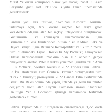
Murat Yetkin’in konuşmacı olarak yer alacağı panel 9 Kasım
Çarşamba günü saat 19:00’da Büyülü Fener Sineması’nda
gerçekleşecek.
Panelin yanı sıra festival, “Avrupalı Kimdir?” sorusunu
tartışmaya açan, farklılıklarına rağmen bir araya gelen
karakterleri odağına alan bir seçkiyi izleyicilerle buluşturacak.
Günümüzün usta animasyon sinemacılarından Signe
Baumane’nin kısa filmlerinden oluşan “Bir Kadının Seks ve
Hayata Bakışı: Signe Baumane Retrospektifi” ve ilk uzun metraj
filmi “Cebimdeki Taşlar / Rocks In My Pockets”; Ukrayna’nın
Odessa hapishanesinde mahkûm olan 107 annenin gerçek
hikâyelerini anlatan Peter Kerekes yönetmenliğindeki “107 Anne
/ 107 Mothers”; Viesturs Kairiss’in 2022 Tribeca Film Festivali
En İyi Uluslararası Film Ödülü’nü kazanan otobiyografik filmi
“Ocak / January”; prömiyerini 2022 Cannes Film Festivali’nde
Belirli Bir Bakış bölümünde yapan, İzlanda’ya gelen bir rahibin
değişimini konu alan Hlynur Palmason imzalı “Tanrı’nın
Unuttuğu Yer / Godland” işbirliği kapsamında festivalde
gösterilecek filmler.
Festival kapsamında Elif Ergezen’in düzenleyeceği “Çocuklarla