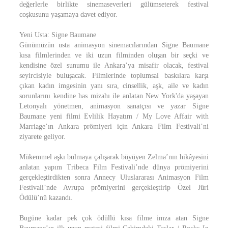
değerlerle birlikte sinemaseverleri gülümseterek festival
coşkusunu yaşamaya davet ediyor.
Yeni Usta: Signe Baumane
Günümüzün usta animasyon sinemacılarından Signe Baumane
kısa filmlerinden ve iki uzun filminden oluşan bir seçki ve
kendisine özel sunumu ile Ankara’ya misafir olacak, festival
seyircisiyle buluşacak. Filmlerinde toplumsal baskılara karşı
çıkan kadın imgesinin yanı sıra, cinsellik, aşk, aile ve kadın
sorunlarını kendine has mizahı ile anlatan New York'da yaşayan
Letonyalı yönetmen, animasyon sanatçısı ve yazar Signe
Baumane yeni filmi Evlilik Hayatım / My Love Affair with
Marriage’ın Ankara prömiyeri için Ankara Film Festivali’ni
ziyarete geliyor.
Mükemmel aşkı bulmaya çalışarak büyüyen Zelma’nın hikâyesini
anlatan yapım Tribeca Film Festivali’nde dünya prömiyerini
gerçekleştirdikten sonra Annecy Uluslararası Animasyon Film
Festivali’nde Avrupa prömiyerini gerçekleştirip Özel Jüri
Ödülü’nü kazandı.
Bugüne kadar pek çok ödüllü kısa filme imza atan Signe