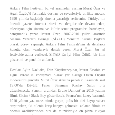
Ankara Film Festivali, bu yıl aramızdan ayrılan Murat Özer ve
Agah Özgüç’ü festivalde dostları ve sevenleriyle birlikte anacak.
1990 yılında başladığı sinema yazarlığı serüvenine Türkiye’nin
önemli gazete, internet sitesi ve dergilerinde devam eden,
televizyon için sinema ve kültür sanat programları hazırlayan,
danışmanlık yapan Murat Özer, 2007-2010 yılları arasında
Sinema Yazarları Derneği (SİYAD) Yönetim Kurulu Başkanı
olarak görev yapmıştı. Ankara Film Festivali’nin de defalarca
konuğu olan, yazılarıyla destek veren Murat Özer, bu yıl
festivalde adına verilecek SİYAD En İyi Film Ödülü, bir film
gösterimi ve panel ile anılacak.
Dostları Aylin Nazlıaka, Esin Küçüktepepınar, Murat Erşahin ve
Uğur Vardan’ın konuşmacı olarak yer alacağı Olkan Özyurt
moderatörlüğündeki Murat Özer Anısına paneli 8 Kasım’da saat
19.00’da Büyülü Fener Sineması Kızılay Salon 3’te
düzenlenecek. Panelin ardından Bruno Dumont’un 2016 yapımı
filmi, Cicim / Slack Bay gösterilecek. Fransa’nın kuzey batısında
1910 yılının yaz mevsiminde geçen, polis bir dizi kayıp vakası
araştırırken, iki ailenin karşı karşıya gelmesini anlatan filmin en
önemli özelliklerinden biri de müzikleriyle ön plana çıkıyor