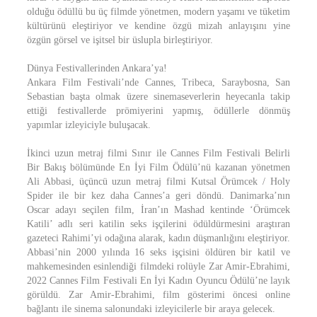
olduğu ödüllü bu üç filmde yönetmen, modern yaşamı ve tüketim
kültürünü eleştiriyor ve kendine özgü mizah anlayışını yine
özgün görsel ve işitsel bir üslupla birleştiriyor.
Dünya Festivallerinden Ankara’ya!
Ankara Film Festivali’nde Cannes, Tribeca, Saraybosna, San
Sebastian başta olmak üzere sinemaseverlerin heyecanla takip
ettiği festivallerde prömiyerini yapmış, ödüllerle dönmüş
yapımlar izleyiciyle buluşacak.
İkinci uzun metraj filmi Sınır ile Cannes Film Festivali Belirli
Bir Bakış bölümünde En İyi Film Ödülü’nü kazanan yönetmen
Ali Abbasi, üçüncü uzun metraj filmi Kutsal Örümcek / Holy
Spider ile bir kez daha Cannes’a geri döndü. Danimarka’nın
Oscar adayı seçilen film, İran’ın Mashad kentinde ‘Örümcek
Katili’ adlı seri katilin seks işçilerini ödüldürmesini araştıran
gazeteci Rahimi’yi odağına alarak, kadın düşmanlığını eleştiriyor.
Abbasi’nin 2000 yılında 16 seks işçisini öldüren bir katil ve
mahkemesinden esinlendiği filmdeki rolüyle Zar Amir-Ebrahimi,
2022 Cannes Film Festivali En İyi Kadın Oyuncu Ödülü’ne layık
görüldü. Zar Amir-Ebrahimi, film gösterimi öncesi online
bağlantı ile sinema salonundaki izleyicilerle bir araya gelecek.