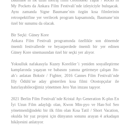
Baumane’ın ilk uzun metraj filmi Cebimdeki Taşlar / Rocks In
My Pockets da Ankara Film Festivali’nde izleyiciyle buluşacak.
Aynı zamanda Signe Baumane’nin özgün kısa filmlerinin
retrospektifine yer verilecek program kapsamında, Baumane’nin
özel bir sunumu da olacak.
Bir Seçki: Güney Kore
Ankara Film Festivali programında özellikle son dönemde
önemli festivallerde ve beyazperdede önemli bir yer edinen
Güney Kore sinemasından özel bir seçki yer alıyor.
Yoksulluk nafakasıyla Kuzey Koreliler’i yeniden sosyalleştirme
kamplarında yaşayan ve babasını yanına getirmeye çalışan Jin-
ah’ı anlatan Boksör / Fighter, 2016 Cannes Film Festivali’nde
Illy Ödülü’ne aday gösterilen kısa filmi Otostopçular ile
hatırlayabileceğimiz yönetmen Jero Yun imzası taşıyor.
2021 Berlin Film Festivali’nde Kristal Ayı Generation K-plus En
İyi Uzun Film adaylığı olan, Kwon Min-pyo ve Han-Sol Seo
yönetmenliğindeki bir ilk film olan Kısa Tatil / Short Vacation,
okulda bir yaz projesi için dünyanın sonunu arayan 4 arkadaşın
hikâyesini anlatıyor.