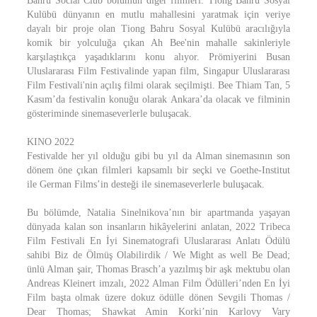
Bahru Social Club bölümün diğer filmleri. Tiong Bahru Sosyal
Kulübü dünyanın en mutlu mahallesini yaratmak için veriye
dayalı bir proje olan Tiong Bahru Sosyal Kulübü aracılığıyla
komik bir yolculuğa çıkan Ah Bee'nin mahalle sakinleriyle
karşılaştıkça yaşadıklarını konu alıyor. Prömiyerini Busan
Uluslararası Film Festivalinde yapan film, Singapur Uluslararası
Film Festivali'nin açılış filmi olarak seçilmişti. Bee Thiam Tan, 5
Kasım’da festivalin konuğu olarak Ankara’da olacak ve filminin
gösteriminde sinemaseverlerle buluşacak.
KINO 2022
Festivalde her yıl olduğu gibi bu yıl da Alman sinemasının son
dönem öne çıkan filmleri kapsamlı bir seçki ve Goethe-Institut
ile German Films’in desteği ile sinemaseverlerle buluşacak.
Bu bölümde, Natalia Sinelnikova’nın bir apartmanda yaşayan
dünyada kalan son insanların hikâyelerini anlatan, 2022 Tribeca
Film Festivali En İyi Sinematografi Uluslararası Anlatı Ödülü
sahibi Biz de Ölmüş Olabilirdik / We Might as well Be Dead;
ünlü Alman şair, Thomas Brasch’a yazılmış bir aşk mektubu olan
Andreas Kleinert imzalı, 2022 Alman Film Ödülleri’nden En İyi
Film başta olmak üzere dokuz ödülle dönen Sevgili Thomas /
Dear Thomas; Shawkat Amin Korki’nin Karlovy Vary