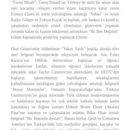
“Turna Misali”; Tareq Daoud’un Türkiye’de ünlü bir adam olan
eski kocasına velayeti verilen kızını kaçırmaya karar veren
Fransız Claire’in zorlu yolculuğunu anlattığı “Yaban” ve Jeyan
Kader Gülşen ve Zekiye Kaçak’ın toplum, aile baskısı ve kendi iç
çatışmaları nedeniyle cinsel yönelimini gizleyerek yaşamak
zorunda kalan üç kişinin hikâyesini anlattıkları “Bu Ben Değilim”
bölüm kapsamında gösterimi yapılacak filmler.
Özel Gösterimler bölümünde “Yakın Tarih” başlığı altında dört
özel belgesel beyazperdede izleyiciyle buluşacak. Aslı Esma
Karaca’nın 1968'de üniversiteye başlayan ve öğrenci
hareketlerine katılan, dönemin öğrenci liderlerinin yanında
mücadele eden Tayfur Cinemre'nin motosikleti ile ODTÜ'den
başlayıp, işkencehaneye, hapishaneye, arkadaşlarının
katledilmesine tanıklığına giden yolculuğunu anlattığı belgeseli
“Beyaz Motosiklet”; Osmanlı İmparatorluğu’ndan Türkiye
Cumhuriyeti’ne geçiş sürecinde Türk tıbbının modernleşmesine
ve kadınların hayatına bir çok şekilde katkıda bulunan kadın
hastalıkları ve doğum uzmanı Doktor Besim Ömer (Akalın)
Paşa’nın hayatını ve çalışmalarını anlatan Biket İlhan imzalı
belgesel “Bir Hekimin Anıları”; Hasari Serhat Çelik’in Cumartesi
Anneleri’nin Türkiye'deki faili meçhuller gerçeğini, kayıplar ve