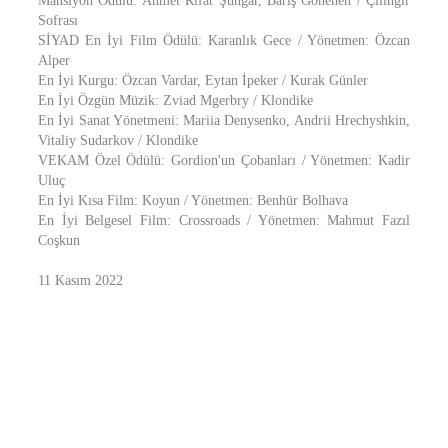
Mansiyon Ödülü: Ahmet Rıfat Şungar, Barış Gönenen / Çilingir
Sofrası
SİYAD En İyi Film Ödülü: Karanlık Gece / Yönetmen: Özcan
Alper
En İyi Kurgu: Özcan Vardar, Eytan İpeker / Kurak Günler
En İyi Özgün Müzik: Zviad Mgerbry / Klondike
En İyi Sanat Yönetmeni: Mariia Denysenko, Andrii Hrechyshkin,
Vitaliy Sudarkov / Klondike
VEKAM Özel Ödülü: Gordion'un Çobanları / Yönetmen: Kadir
Uluç
En İyi Kısa Film: Koyun / Yönetmen: Benhür Bolhava
En İyi Belgesel Film: Crossroads / Yönetmen: Mahmut Fazıl
Coşkun
11 Kasım 2022