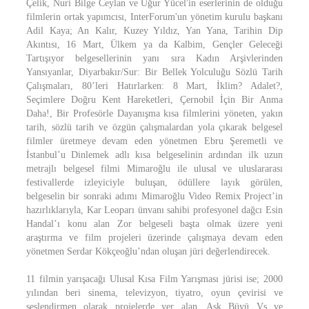
Çelik, Nuri Bilge Ceylan ve Uğur Yücel'in eserlerinin de olduğu
filmlerin ortak yapımcısı, InterForum'un yönetim kurulu başkanı
Adil Kaya; An Kalır, Kuzey Yıldız, Yan Yana, Tarihin Dip
Akıntısı, 16 Mart, Ülkem ya da Kalbim, Gençler Geleceği
Tartışıyor belgesellerinin yanı sıra Kadın Arşivlerinden
Yansıyanlar, Diyarbakır/Sur: Bir Bellek Yolculuğu Sözlü Tarih
Çalışmaları, 80’leri Hatırlarken: 8 Mart, İklim? Adalet?,
Seçimlere Doğru Kent Hareketleri, Çernobil İçin Bir Anma
Daha!, Bir Profesörle Dayanışma kısa filmlerini yöneten, yakın
tarih, sözlü tarih ve özgün çalışmalardan yola çıkarak belgesel
filmler üretmeye devam eden yönetmen Ebru Şeremetli ve
İstanbul’u Dinlemek adlı kısa belgeselinin ardından ilk uzun
metrajlı belgesel filmi Mimaroğlu ile ulusal ve uluslararası
festivallerde izleyiciyle buluşan, ödüllere layık görülen,
belgeselin bir sonraki adımı Mimaroğlu Video Remix Project’in
hazırlıklarıyla, Kar Leoparı ünvanı sahibi profesyonel dağcı Esin
Handal’ı konu alan Zor belgeseli başta olmak üzere yeni
araştırma ve film projeleri üzerinde çalışmaya devam eden
yönetmen Serdar Kökçeoğlu’ndan oluşan jüri değerlendirecek.
11 filmin yarışacağı Ulusal Kısa Film Yarışması jürisi ise; 2000
yılından beri sinema, televizyon, tiyatro, oyun çevirisi ve
seslendirmen olarak projelerde yer alan, Aşk Büyü Vs ve