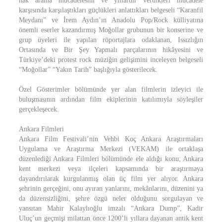
hak arama mücadelesini ve yıllardır verdikleri mücadele
karşısında karşılaştıkları güçlükleri anlattıkları belgeseli “Karanfil
Meydanı” ve İrem Aydın’ın Anadolu Pop/Rock külliyatına
önemli eserler kazandırmış Moğollar grubunun bir konserine ve
grup üyeleri ile yapılan röportajlara odaklanan, Issızlığın
Ortasında ve Bir Şey Yapmalı parçalarının hikâyesini ve
Türkiye’deki protest rock müziğin gelişimini inceleyen belgeseli
“Moğollar” “Yakın Tarih” başlığıyla gösterilecek.
Özel Gösterimler bölümünde yer alan filmlerin izleyici ile
buluşmasının ardından film ekiplerinin katılımıyla söyleşiler
gerçekleşecek.
Ankara Filmleri
Ankara Film Festivali’nin Vehbi Koç Ankara Araştırmaları
Uygulama ve Araştırma Merkezi (VEKAM) ile ortaklaşa
düzenlediği Ankara Filmleri bölümünde ele aldığı konu; Ankara
kent merkezi veya ilçeleri kapsamında bir araştırmaya
dayandırılarak kurgulanmış olan üç film yer alıyor. Ankara
şehrinin gerçeğini, onu ayıran yanlarını, mekânlarını, düzenini ya
da düzensizliğini, şehre özgü neler olduğunu sorgulayan ve
yansıtan Mahir Kalaylıoğlu imzalı “Ankara Dump”, Kadir
Uluç’un geçmişi milattan önce 1200’li yıllara dayanan antik kent