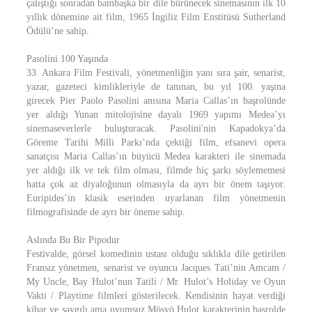
çalıştığı sonradan bambaşka bir dile bürünecek sinemasının ilk 10
yıllık dönemine ait film, 1965 İngiliz Film Enstitüsü Sutherland
Ödülü’ne sahip.
Pasolini 100 Yaşında
33. Ankara Film Festivali, yönetmenliğin yanı sıra şair, senarist,
yazar, gazeteci kimlikleriyle de tanınan, bu yıl 100. yaşına
girecek Pier Paolo Pasolini anısına Maria Callas’ın başrolünde
yer aldığı Yunan mitolojisine dayalı 1969 yapımı Medea’yı
sinemaseverlerle buluşturacak. Pasolini'nin Kapadokya’da
Göreme Tarihi Milli Parkı’nda çektiği film, efsanevi opera
sanatçısı Maria Callas’ın büyücü Medea karakteri ile sinemada
yer aldığı ilk ve tek film olması, filmde hiç şarkı söylememesi
hatta çok az diyaloğunun olmasıyla da ayrı bir önem taşıyor.
Euripides’in klasik eserinden uyarlanan film yönetmenin
filmografisinde de ayrı bir öneme sahip.
Aslında Bu Bir Pipodur
Festivalde, görsel komedinin ustası olduğu sıklıkla dile getirilen
Fransız yönetmen, senarist ve oyuncu Jacques Tati’nin Amcam /
My Uncle, Bay Hulot’nun Tatili / Mr. Hulot’s Holiday ve Oyun
Vakti / Playtime filmleri gösterilecek. Kendisinin hayat verdiği
kibar ve saygılı ama uyumsuz Mösyö Hulot karakterinin başrolde