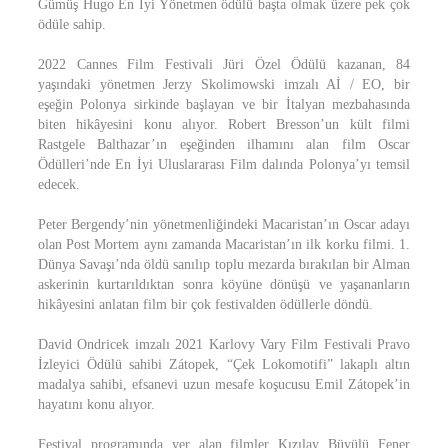
Gümüş Hugo En İyi Yönetmen ödülü başta olmak üzere pek çok
ödüle sahip.
2022 Cannes Film Festivali Jüri Özel Ödülü kazanan, 84
yaşındaki yönetmen Jerzy Skolimowski imzalı Aİ / EO, bir
eşeğin Polonya sirkinde başlayan ve bir İtalyan mezbahasında
biten hikâyesini konu alıyor. Robert Bresson’un kült filmi
Rastgele Balthazar’ın eşeğinden ilhamını alan film Oscar
Ödülleri’nde En İyi Uluslararası Film dalında Polonya’yı temsil
edecek.
Peter Bergendy’nin yönetmenliğindeki Macaristan’ın Oscar adayı
olan Post Mortem aynı zamanda Macaristan’ın ilk korku filmi. 1.
Dünya Savaşı’nda öldü sanılıp toplu mezarda bırakılan bir Alman
askerinin kurtarıldıktan sonra köyüne dönüşü ve yaşananların
hikâyesini anlatan film bir çok festivalden ödüllerle döndü.
David Ondricek imzalı 2021 Karlovy Vary Film Festivali Pravo
İzleyici Ödülü sahibi Zátopek, “Çek Lokomotifi” lakaplı altın
madalya sahibi, efsanevi uzun mesafe koşucusu Emil Zátopek’in
hayatını konu alıyor.
Festival programında yer alan filmler Kızılay Büyülü Fener