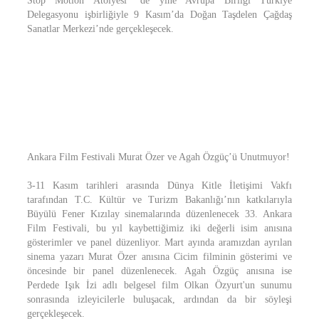
Stop Motion Atölyesi” de yine Avrupa Birliği Türkiye
Delegasyonu işbirliğiyle 9 Kasım’da Doğan Taşdelen Çağdaş
Sanatlar Merkezi’nde gerçekleşecek.
Ankara Film Festivali Murat Özer ve Agah Özgüç’ü Unutmuyor!
3-11 Kasım tarihleri arasında Dünya Kitle İletişimi Vakfı
tarafından T.C. Kültür ve Turizm Bakanlığı’nın katkılarıyla
Büyülü Fener Kızılay sinemalarında düzenlenecek 33. Ankara
Film Festivali, bu yıl kaybettiğimiz iki değerli isim anısına
gösterimler ve panel düzenliyor. Mart ayında aramızdan ayrılan
sinema yazarı Murat Özer anısına Cicim filminin gösterimi ve
öncesinde bir panel düzenlenecek. Agah Özgüç anısına ise
Perdede Işık İzi adlı belgesel film Olkan Özyurt'un sunumu
sonrasında izleyicilerle buluşacak, ardından da bir söyleşi
gerçekleşecek.