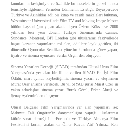
konularının kesişimiyle ve özellikle bu meselelerin görsel alanda
temsiliyle ilgilenen, Yerinden Edilmenin Estetigi: Beyazperdede
Türkiye ve Azınlıklar adlı bir kitap ve çeşitli makaleleri bulunan,
Westminster Üniversitesi’nde Film TV and Moving Image Master
bölüm başkanlığını yapan akademisyen Özlem Köksal ve 2000
yılından beri yeni dönem Türkiye Sineması’nda Cannes,
Sundance, Montreal, BFI London gibi uluslararası festivallerde
başarı kazanan yapımlarda rol alan, ödüllere layık görülen, iki
dönemdir Oyuncular Sendikası yönetim kurulunda görev yapan,
tiyatro ve sinema oyuncusu Serdar Orçin’den oluşuyor.
Sinema Yazarları Derneği (SİYAD) tarafından Ulusal Uzun Film
Yarışması’nda yer alan bir filme verilen SİYAD En İyi Film
Ödülü, mart ayında kaybettiğimiz sinema yazarı ve eleştirmen
Murat Özer anısına verilecek. Bu yıl SİYAD jürisi Murat Özer’in
yakın arkadaşları sinema yazarı Burak Göral, Erkan Aktuğ ve
Şenay Aydemir’den oluşuyor.
Ulusal Belgesel Film Yarışması’nda yer alan yapımları ise;
Mahmut Tali Öngören'in danışmanlığını yaptığı uluslararası
kültür sanat derneği InterForum'u ve Türkiye Almanya Film
Festivali'ni kuran, aralarında Ömer Kavur, Atıf Yılmaz, Reis