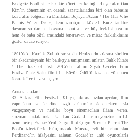
Bridgette Boulliot ile birlikte yönetmen koltuğunda yer alan Oan
Kim’in döneminin en önemli sanatçılarından biri olan babasını
konu alan belgesel Su Damlaları Boyayan Adam / The Man Who
Paimts Water Drops, hem sanatçının kökleri Kore tarihine
dayanan su damlası boyama takıntısını ve büyüleyici dünyasını
hem de baba oğul arasındaki jenerasyon ve mizaç farklılıklarını
gözler önüne seriyor.
1801’deki Katolik Zulmü sırasında Heuksando adasına sürülen
bir akademisyenin bir balıkçıyla tanışmasını anlatan Balık Kitabı
/ The Book of Fish, 2016’da Tallinn Siyah Geceler Film
Festivali’nde Sado filmi ile Büyük Ödül’ü kazanan yönetmen
Joon-ik Lee imzası taşıyor.
Anısına Godard
33. Ankara Film Festivali, 91 yaşında aramızdan ayrılan, film
yapmaktan ve kendine özgü anlatımlar denemekten asla
vazgeçmeyen ve nesiller boyu sinemacılara ilham veren,
sinemanın ustalarından Jean-Luc Godard anısına yönetmenin 10.
uzun metraj Fransız Yeni Dalga filmi Çılgın Pierrot / Pierrot The
Fool'u izleyicilerle buluşturacak. Mutsuz, evli bir adam olan
Ferdinand’ın hikâyesini anlatan, Godard’ın ünlü oyuncularla