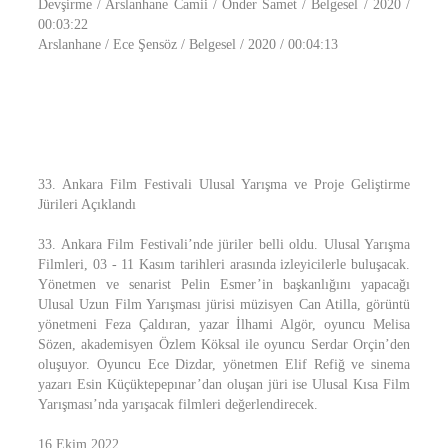
Devşirme / Arslanhane Camii / Önder Samet / Belgesel / 2020 /
00:03:22
Arslanhane / Ece Şensöz / Belgesel / 2020 / 00:04:13
33. Ankara Film Festivali Ulusal Yarışma ve Proje Geliştirme
Jürileri Açıklandı
33. Ankara Film Festivali’nde jüriler belli oldu. Ulusal Yarışma
Filmleri, 03 - 11 Kasım tarihleri arasında izleyicilerle buluşacak.
Yönetmen ve senarist Pelin Esmer’in başkanlığını yapacağı
Ulusal Uzun Film Yarışması jürisi müzisyen Can Atilla, görüntü
yönetmeni Feza Çaldıran, yazar İlhami Algör, oyuncu Melisa
Sözen, akademisyen Özlem Köksal ile oyuncu Serdar Orçin’den
oluşuyor. Oyuncu Ece Dizdar, yönetmen Elif Refiğ ve sinema
yazarı Esin Küçüktepepınar’dan oluşan jüri ise Ulusal Kısa Film
Yarışması’nda yarışacak filmleri değerlendirecek.
16 Ekim 2022