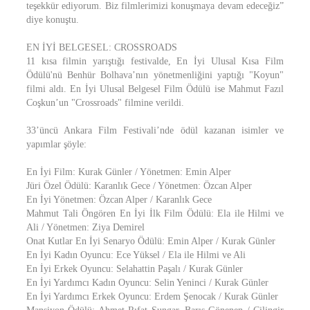
teşekkür ediyorum. Biz filmlerimizi konuşmaya devam edeceğiz”
diye konuştu.
EN İYİ BELGESEL: CROSSROADS
11 kısa filmin yarıştığı festivalde, En İyi Ulusal Kısa Film
Ödülü'nü Benhür Bolhava’nın yönetmenliğini yaptığı "Koyun"
filmi aldı. En İyi Ulusal Belgesel Film Ödülü ise Mahmut Fazıl
Coşkun’un "Crossroads" filmine verildi.
33’üncü Ankara Film Festivali’nde ödül kazanan isimler ve
yapımlar şöyle:
En İyi Film: Kurak Günler / Yönetmen: Emin Alper
Jüri Özel Ödülü: Karanlık Gece / Yönetmen: Özcan Alper
En İyi Yönetmen: Özcan Alper / Karanlık Gece
Mahmut Tali Öngören En İyi İlk Film Ödülü: Ela ile Hilmi ve
Ali / Yönetmen: Ziya Demirel
Onat Kutlar En İyi Senaryo Ödülü: Emin Alper / Kurak Günler
En İyi Kadın Oyuncu: Ece Yüksel / Ela ile Hilmi ve Ali
En İyi Erkek Oyuncu: Selahattin Paşalı / Kurak Günler
En İyi Yardımcı Kadın Oyuncu: Selin Yeninci / Kurak Günler
En İyi Yardımcı Erkek Oyuncu: Erdem Şenocak / Kurak Günler