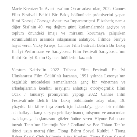
Marie Kreutzer’in Avusturya’nın Oscar adayı olan, 2022 Cannes
Film Festivali Belirli Bir Bakış bölümünde prömiyerini yapan
filmi Korsaj / Corsage Avusturya İmparatoriçesi Elizabeth; nam-ı
diğer Sisi’nin 40. yaş doğum günü kutlamalarında geçiyor ve
toplum önündeki imajı ve mirasını korumaya çalışırken
sorumlulukları arasında sıkışmasını anlatıyor. Filmde Sisi’ye
hayat veren Vicky Krieps, Cannes Film Festivali Belirli Bir Bakış
En İyi Performans ve Saraybosna Film Festivali Saraybosna’nın
Kalbi En İyi Kadın Oyuncu ödüllerini kazandı.
Viesturs Kairiss’in 2022 Tribeca Film Festivali En İyi
Uluslararası Film Ödülü’nü kazanan, 1991 yılında Letonya’nın
özgürlük mücadelesi zamanlarında genç bir yönetmen ve
arkadaşlarının kendini arayışını anlattığı otobiyografik filmi
Ocak / January; prömiyerini yaptığı 2022 Cannes Film
Festivali’nde Belirli Bir Bakış bölümünde aday olan, 19.
yüzyılda bir kilise inşa etmek için İzlanda’ya gelen bir rahibin
ada halkıyla karşı karşıya geldikçe inancı, misyonu ve amacından
uzaklaşmaya başlamasını gözler önüne seren Hlynur Palmason
imzalı Tanrı’nın Unuttuğu Yer / Godland ve Bee Thiam Tan’ın
ikinci uzun metraj filmi Tiong Bahru Sosyal Kulübü / Tiong