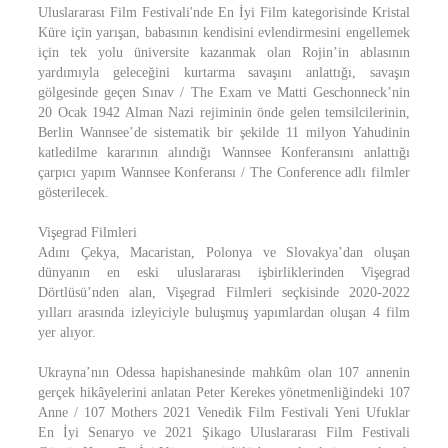
Uluslararası Film Festivali'nde En İyi Film kategorisinde Kristal
Küre için yarışan, babasının kendisini evlendirmesini engellemek
için tek yolu üniversite kazanmak olan Rojin’in ablasının
yardımıyla geleceğini kurtarma savaşını anlattığı, savaşın
gölgesinde geçen Sınav / The Exam ve Matti Geschonneck’nin
20 Ocak 1942 Alman Nazi rejiminin önde gelen temsilcilerinin,
Berlin Wannsee’de sistematik bir şekilde 11 milyon Yahudinin
katledilme kararının alındığı Wannsee Konferansını anlattığı
çarpıcı yapım Wannsee Konferansı / The Conference adlı filmler
gösterilecek.
Vişegrad Filmleri
Adını Çekya, Macaristan, Polonya ve Slovakya’dan oluşan
dünyanın en eski uluslararası işbirliklerinden Vişegrad
Dörtlüsü’nden alan, Vişegrad Filmleri seçkisinde 2020-2022
yılları arasında izleyiciyle buluşmuş yapımlardan oluşan 4 film
yer alıyor.
Ukrayna’nın Odessa hapishanesinde mahkûm olan 107 annenin
gerçek hikâyelerini anlatan Peter Kerekes yönetmenliğindeki 107
Anne / 107 Mothers 2021 Venedik Film Festivali Yeni Ufuklar
En İyi Senaryo ve 2021 Şikago Uluslararası Film Festivali