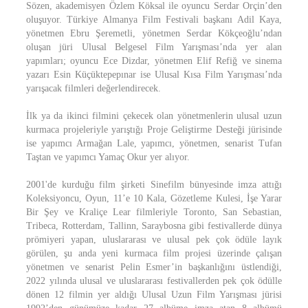
Sözen, akademisyen Özlem Köksal ile oyuncu Serdar Orçin’den
oluşuyor. Türkiye Almanya Film Festivali başkanı Adil Kaya,
yönetmen Ebru Şeremetli, yönetmen Serdar Kökçeoğlu’ndan
oluşan jüri Ulusal Belgesel Film Yarışması’nda yer alan
yapımları; oyuncu Ece Dizdar, yönetmen Elif Refiğ ve sinema
yazarı Esin Küçüktepepınar ise Ulusal Kısa Film Yarışması’nda
yarışacak filmleri değerlendirecek.
İlk ya da ikinci filmini çekecek olan yönetmenlerin ulusal uzun
kurmaca projeleriyle yarıştığı Proje Geliştirme Desteği jürisinde
ise yapımcı Armağan Lale, yapımcı, yönetmen, senarist Tufan
Taştan ve yapımcı Yamaç Okur yer alıyor.
2001'de kurduğu film şirketi Sinefilm bünyesinde imza attığı
Koleksiyoncu, Oyun, 11’e 10 Kala, Gözetleme Kulesi, İşe Yarar
Bir Şey ve Kraliçe Lear filmleriyle Toronto, San Sebastian,
Tribeca, Rotterdam, Tallinn, Saraybosna gibi festivallerde dünya
prömiyeri yapan, uluslararası ve ulusal pek çok ödüle layık
görülen, şu anda yeni kurmaca film projesi üzerinde çalışan
yönetmen ve senarist Pelin Esmer’in başkanlığını üstlendiği,
2022 yılında ulusal ve uluslararası festivallerden pek çok ödülle
dönen 12 filmin yer aldığı Ulusal Uzun Film Yarışması jürisi