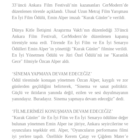
33’üncü Ankara Film Festivali’nin kazananları CerModern’de
düzenlenen törenle açıklandı. Ulusal Uzun Metraj Film Yarışması
En İyi Film Ödülü, Emin Alper imzalı "Kurak Günler"e verildi.
Dünya Kitle İletişimi Araştırma Vakfı’nın düzenlediği 33'üncü
Ankara Film Festivali, CerModern’de düzenlenen kapanış
töreniyle sona erdi. Törende En İyi Film ve En İyi Senaryo
Ödülleri Emin Alper’in yönettiği "Kurak Günler" filmine verildi.
En İyi Yönetmen Ödülü ve Jüri Özel Ödülü’nü ise "Karanlık
Gece" filmiyle Özcan Alper aldı.
‘SİNEMA YAPMAYA DEVAM EDECEĞİZ’
Ödül töreninde konuşan yönetmen Özcan Alper, kaygılı ve zor
günlerden geçildiğini belirterek, “Sinema ve sanat politiktir.
Güçlü ve iktidarın yanında değil, ezilen ve sesi duyulmayanın
yanındayız. Buradayız. Sinema yapmaya devam edeceğiz” dedi.
‘FİLMLERİMİZİ KONUŞMAYA DEVAM EDECEĞİZ’
"Kurak Günler" ile En İyi Film ve En İyi Senaryo ödülüne değer
bulunan yönetmen Emin Alper ise jüriye, Ankara seyircilerine ve
oyunculara teşekkür etti. Alper, “Oyuncuların performansı filmi
iyi yerlere taşıdı. Özellikle Kerem Çatay ve Çiğdem Mater’e