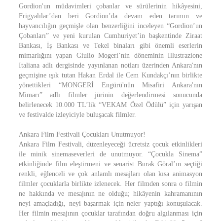
Gordion'un müdavimleri çobanlar ve sürülerinin hikâyesini,
Frigyalılar’dan beri Gordion’da devam eden tarımın ve
hayvancılığın geçmişle olan benzerliğini inceleyen “Gordion’un
Çobanları” ve yeni kurulan Cumhuriyet’in başkentinde Ziraat
Bankası, İş Bankası ve Tekel binaları gibi önemli eserlerin
mimarlığını yapan Giulio Mogeri’nin döneminin Illustrazione
Italiana adlı dergisinde yayınlanan notları üzerinden Ankara'nın
geçmişine ışık tutan Hakan Erdal ile Cem Kundakçı’nın birlikte
yönettikleri “MONGERİ Engürü'nün Misafiri Ankara'nın
Mimarı” adlı filmler jürinin değerlendirmesi sonucunda
belirlenecek 10.000 TL’lik “VEKAM Özel Ödülü” için yarışan
ve festivalde izleyiciyle buluşacak filmler.
Ankara Film Festivali Çocukları Unutmuyor!
Ankara Film Festivali, düzenleyeceği ücretsiz çocuk etkinlikleri
ile minik sinemaseverleri de unutmuyor. “Çocukla Sinema”
etkinliğinde film eleştirmeni ve senarist Burak Göral’ın seçtiği
renkli, eğlenceli ve çok anlamlı mesajları olan kısa animasyon
filmler çocuklarla birlikte izlenecek. Her filmden sonra o filmin
ne hakkında ve mesajının ne olduğu; hikâyenin kahramanının
neyi amaçladığı, neyi başarmak için neler yaptığı konuşulacak.
Her filmin mesajının çocuklar tarafından doğru algılanması için