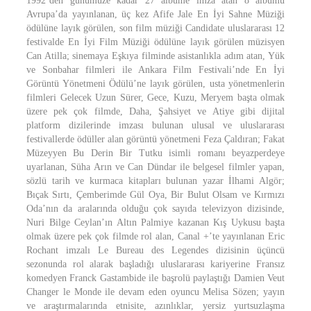
1992’den günümüze kadar 27 albüme imza atan 8 albümü
Avrupa’da yayınlanan, üç kez Afife Jale En İyi Sahne Müziği
ödülüne layık görülen, son film müziği Candidate uluslararası 12
festivalde En İyi Film Müziği ödülüne layık görülen müzisyen
Can Atilla; sinemaya Eşkıya filminde asistanlıkla adım atan, Yük
ve Sonbahar filmleri ile Ankara Film Festivali’nde En İyi
Görüntü Yönetmeni Ödülü’ne layık görülen, usta yönetmenlerin
filmleri Gelecek Uzun Sürer, Gece, Kuzu, Meryem başta olmak
üzere pek çok filmde, Daha, Şahsiyet ve Atiye gibi dijital
platform dizilerinde imzası bulunan ulusal ve uluslararası
festivallerde ödüller alan görüntü yönetmeni Feza Çaldıran; Fakat
Müzeyyen Bu Derin Bir Tutku isimli romanı beyazperdeye
uyarlanan, Süha Arın ve Can Dündar ile belgesel filmler yapan,
sözlü tarih ve kurmaca kitapları bulunan yazar İlhami Algör;
Bıçak Sırtı, Çemberimde Gül Oya, Bir Bulut Olsam ve Kırmızı
Oda’nın da aralarında olduğu çok sayıda televizyon dizisinde,
Nuri Bilge Ceylan’ın Altın Palmiye kazanan Kış Uykusu başta
olmak üzere pek çok filmde rol alan, Canal +’te yayınlanan Eric
Rochant imzalı Le Bureau des Legendes dizisinin üçüncü
sezonunda rol alarak başladığı uluslararası kariyerine Fransız
komedyen Franck Gastambide ile başrolü paylaştığı Damien Veut
Changer le Monde ile devam eden oyuncu Melisa Sözen; yayın
ve araştırmalarında etnisite, azınlıklar, yersiz yurtsuzlaşma