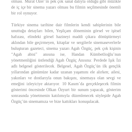
olması. Murat Özer’in pek çok sanat dalıyla olduğu gibi müzikle
de iç içe bir sinema yazarı olması bu filmin seçilmesinde önemli
bir rol oynuyor.
Türkiye sinema tarihine dair filmlerin kendi sahiplerinin bile
unuttuğu detayları bilen, Yeşilçam döneminin görsel ve işitsel
hafızası, elindeki görsel hazineyi maddi çıkara dönüştürmeyi
aklından bile geçirmeyen, kitaplar ve sergilerle sinemaseverlerle
buluşturan gazeteci, sinema yazarı Agah Özgüç, pek çok kişinin
“Agah abisi” anısına ise, Handan Kümbetlioğlu’nun
yönetmenliğini üstlendiği Agah Özgüç Anısına: Perdede Işık İzi
adlı belgesel gösterilecek. Belgesel, Agah Özgüç’ün ilk gençlik
yıllarından günümüze kadar uzanan yaşamını ele alırken; ailesi,
yakınları ve dostlarıyla onun bakışını, sinemaya olan sevgi ve
emeğini izleyiciye aktarıyor. 10 Kasım’da gerçekleşecek filmin
gösterimi öncesinde Olkan Özyurt bir sunum yapacak, gösterim
sonrasında yönetmenin katılımıyla düzenlenecek söyleşide Agah
Özgüç’ün sinemamıza ve bize kattıkları konuşulacak.