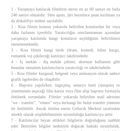
1 - Yarışmaya katılacak filmlerin süresi en az 60 saniye en fazla
240 saniye olmalıdır. Süre aşımı, jüri heyetince puan kırılması ya
da diskalifiye nedeni sayılabilir.
2 - Kısa filmin konusu yukarıda belirtilen konulardan bir veya
daha fazlasını içerebilir. Yaratıcılığın sınırlanmaması açısından
yarışmaya katılımda hangi konuların seçildiğinin belirtilmesi
istenmemektedir.
3 - Kısa filmin hangi türde (dram, komedi, bilim kurgu,
romantik vs) çekileceği katılımcı takdirindedir.
4 - İç mekân - dış mekân çekimi, aksesuar kullanımı gibi
hususlar tamamen katılımcıların yaratıcılığı ve takdirindedir.
5 - Kısa filmler kurgusal, belgesel veya animasyon olarak sadece
grafik ögelerden de oluşabilir.
6 - Başvuru yapılırken; özgeçmiş, senaryo özeti (sinopsis) ve
yönetmenin seçeceği film karesi veya film afişi başvuru formuyla
iletilmek zorundadır. Filmler yukarıda belirtilen mail adresine
“we - transfer”, “vimeo” veya herhangi bir bulut transfer yöntemi
ile iletilebilir. Ancak iletilen eserin Gelincik Merkezi tarafından
sürekli olarak erişilebilmesinin sorumluluğu katılımcıya aittir.
7 - Katılımcılar beyan ettikleri bilgilerin doğruluğunu taahhüt
eder. Belirtilen bilgiler nedeniyle doğacak hukuki sorumluluk,