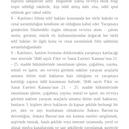
başvuru sahiplerine aittir. Bilgilerde yanlış ve/veya eksik bilgi
tespit edildiği takdirde, kişi ödül almış dahi olsa, ödül iptal
edilerek geri tahsil edilir.
8 - Katılımcı filmin telif hakları konusunda her türlü hukuki ve
cezai sorumluluğun kendisine ait olduğunu kabul eder. Yarışmaya
gönderilen filmlerdeki özgün olmayan ve/veya alıntı - çalıntı
metin, görüntü, müzik vb. kullanımlarından doğacak her türlü
telif hakları ile ilgili konu ve cezai sorumluluk film sahibinin
sorumluluğundadır.
9 - Katılımcı, katılım formunu doldurmakla yarışmaya katılacağı
eser üzerinde 5846 sayılı Fikir ve Sanat Eserleri Kanunu’nun 21.
- 25. madde hükümlerinde tanımlanan işleme, çoğaltma, yayma,
temsil ve işaret, ses ve/veya görüntü nakline yarayan araçlarla
umuma iletim mali haklarını haiz olduğunu ve yarışmaya
katıldığı yapıtın ödül kazanması halinde, 5846 sayılı Fikir ve
Sanat Eserleri Kanunu’nun 21. - 25. madde hükümlerinde
tanımlanan işleme, çoğaltma, yayma, temsil ve işaret, ses ve/veya
görüntü nakline yarayan araçlarla umuma iletim mali haklarını,
bunların 3. kişilere devir haklarını da kapsar şekilde herhangi bir
yer, süre ve sayı kısıtlaması olmaksızın Ankara Barosu’na
devrettiğini, Ankara Barosu’nun söz konusu eserleri sergilemek,
arşivinde tutmak, basılı şekilde veya internet ortamında, yerel ve
ulusal medya kanallarında ve sair şekillerde yayınlamak suretiyle