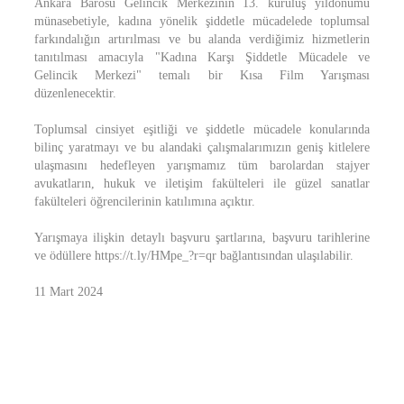
Ankara Barosu Gelincik Merkezinin 13. kuruluş yıldönümü
münasebetiyle, kadına yönelik şiddetle mücadelede toplumsal
farkındalığın artırılması ve bu alanda verdiğimiz hizmetlerin
tanıtılması amacıyla "Kadına Karşı Şiddetle Mücadele ve
Gelincik Merkezi" temalı bir Kısa Film Yarışması
düzenlenecektir.
Toplumsal cinsiyet eşitliği ve şiddetle mücadele konularında
bilinç yaratmayı ve bu alandaki çalışmalarımızın geniş kitlelere
ulaşmasını hedefleyen yarışmamız tüm barolardan stajyer
avukatların, hukuk ve iletişim fakülteleri ile güzel sanatlar
fakülteleri öğrencilerinin katılımına açıktır.
Yarışmaya ilişkin detaylı başvuru şartlarına, başvuru tarihlerine
ve ödüllere https://t.ly/HMpe_?r=qr bağlantısından ulaşılabilir.
11 Mart 2024