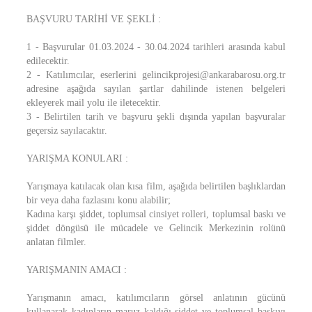
BAŞVURU TARİHİ VE ŞEKLİ :
1 - Başvurular 01.03.2024 - 30.04.2024 tarihleri arasında kabul
edilecektir.
2 - Katılımcılar, eserlerini gelincikprojesi@ankarabarosu.org.tr
adresine aşağıda sayılan şartlar dahilinde istenen belgeleri
ekleyerek mail yolu ile iletecektir.
3 - Belirtilen tarih ve başvuru şekli dışında yapılan başvuralar
geçersiz sayılacaktır.
YARIŞMA KONULARI :
Yarışmaya katılacak olan kısa film, aşağıda belirtilen başlıklardan
bir veya daha fazlasını konu alabilir;
Kadına karşı şiddet, toplumsal cinsiyet rolleri, toplumsal baskı ve
şiddet döngüsü ile mücadele ve Gelincik Merkezinin rolünü
anlatan filmler.
YARIŞMANIN AMACI :
Yarışmanın amacı, katılımcıların görsel anlatının gücünü
kullanarak kadınların maruz kaldığı şiddet ve toplumsal baskıyı