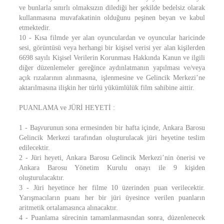
ve bunlarla sınırlı olmaksızın dilediği her şekilde bedelsiz olarak
kullanmasına muvafakatinin olduğunu peşinen beyan ve kabul
etmektedir.
10 - Kısa filmde yer alan oyunculardan ve oyuncular haricinde
sesi, görüntüsü veya herhangi bir kişisel verisi yer alan kişilerden
6698 sayılı Kişisel Verilerin Korunması Hakkında Kanun ve ilgili
diğer düzenlemeler gereğince aydınlatmanın yapılması ve/veya
açık rızalarının alınmasına, işlenmesine ve Gelincik Merkezi’ne
aktarılmasına ilişkin her türlü yükümlülük film sahibine aittir.
PUANLAMA ve JÜRİ HEYETİ :
1 - Başvurunun sona ermesinden bir hafta içinde, Ankara Barosu
Gelincik Merkezi tarafından oluşturulacak jüri heyetine teslim
edilecektir.
2 - Jüri heyeti, Ankara Barosu Gelincik Merkezi’nin önerisi ve
Ankara Barosu Yönetim Kurulu onayı ile 9 kişiden
oluşturulacaktır.
3 - Jüri heyetince her filme 10 üzerinden puan verilecektir.
Yarışmacıların puanı her bir jüri üyesince verilen puanların
aritmetik ortalamasınca alınacaktır.
4 - Puanlama sürecinin tamamlanmasından sonra, düzenlenecek