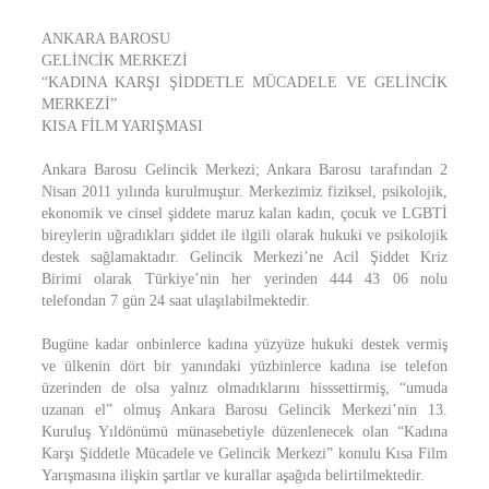
ANKARA BAROSU
GELİNCİK MERKEZİ
“KADINA KARŞI ŞİDDETLE MÜCADELE VE GELİNCİK
MERKEZİ”
KISA FİLM YARIŞMASI
Ankara Barosu Gelincik Merkezi; Ankara Barosu tarafından 2
Nisan 2011 yılında kurulmuştur. Merkezimiz fiziksel, psikolojik,
ekonomik ve cinsel şiddete maruz kalan kadın, çocuk ve LGBTİ
bireylerin uğradıkları şiddet ile ilgili olarak hukuki ve psikolojik
destek sağlamaktadır. Gelincik Merkezi’ne Acil Şiddet Kriz
Birimi olarak Türkiye’nin her yerinden 444 43 06 nolu
telefondan 7 gün 24 saat ulaşılabilmektedir.
Bugüne kadar onbinlerce kadına yüzyüze hukuki destek vermiş
ve ülkenin dört bir yanındaki yüzbinlerce kadına ise telefon
üzerinden de olsa yalnız olmadıklarını hisssettirmiş, “umuda
uzanan el” olmuş Ankara Barosu Gelincik Merkezi’nin 13.
Kuruluş Yıldönümü münasebetiyle düzenlenecek olan “Kadına
Karşı Şiddetle Mücadele ve Gelincik Merkezi” konulu Kısa Film
Yarışmasına ilişkin şartlar ve kurallar aşağıda belirtilmektedir.