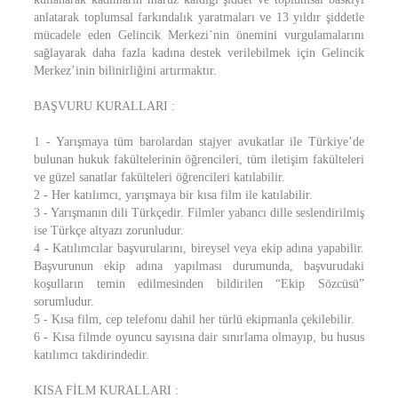
anlatarak toplumsal farkındalık yaratmaları ve 13 yıldır şiddetle
mücadele eden Gelincik Merkezi’nin önemini vurgulamalarını
sağlayarak daha fazla kadına destek verilebilmek için Gelincik
Merkez’inin bilinirliğini artırmaktır.
BAŞVURU KURALLARI :
1 - Yarışmaya tüm barolardan stajyer avukatlar ile Türkiye’de
bulunan hukuk fakültelerinin öğrencileri, tüm iletişim fakülteleri
ve güzel sanatlar fakülteleri öğrencileri katılabilir.
2 - Her katılımcı, yarışmaya bir kısa film ile katılabilir.
3 - Yarışmanın dili Türkçedir. Filmler yabancı dille seslendirilmiş
ise Türkçe altyazı zorunludur.
4 - Katılımcılar başvurularını, bireysel veya ekip adına yapabilir.
Başvurunun ekip adına yapılması durumunda, başvurudaki
koşulların temin edilmesinden bildirilen “Ekip Sözcüsü”
sorumludur.
5 - Kısa film, cep telefonu dahil her türlü ekipmanla çekilebilir.
6 - Kısa filmde oyuncu sayısına dair sınırlama olmayıp, bu husus
katılımcı takdirindedir.
KISA FİLM KURALLARI :