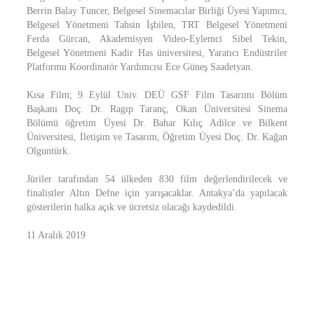
Berrin Balay Tuncer, Belgesel Sinemacılar Birliği Üyesi Yapımcı,
Belgesel Yönetmeni Tahsin İşbilen, TRT Belgesel Yönetmeni
Ferda Gürcan, Akademisyen Video-Eylemci Sibel Tekin,
Belgesel Yönetmeni Kadir Has üniversitesi, Yaratıcı Endüstriler
Platformu Koordinatör Yardımcısı Ece Güneş Saadetyan.
Kısa Film; 9 Eylül Univ. DEÜ GSF Film Tasarımı Bölüm
Başkanı Doç. Dr. Ragıp Taranç, Okan Üniversitesi Sinema
Bölümü öğretim Üyesi Dr. Bahar Kılıç Adilce ve Bilkent
Üniversitesi, İletişim ve Tasarım, Öğretim Üyesi Doç. Dr. Kağan
Olguntürk.
Jüriler tarafından 54 ülkeden 830 film değerlendirilecek ve
finalistler Altın Defne için yarışacaklar. Antakya’da yapılacak
gösterilerin halka açık ve ücretsiz olacağı kaydedildi.
11 Aralık 2019