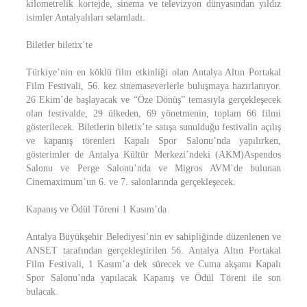
kilometrelik kortejde, sinema ve televizyon dünyasından yıldız
isimler Antalyalıları selamladı.
Biletler biletix’te
Türkiye’nin en köklü film etkinliği olan Antalya Altın Portakal
Film Festivali, 56. kez sinemaseverlerle buluşmaya hazırlanıyor.
26 Ekim’de başlayacak ve “Öze Dönüş” temasıyla gerçekleşecek
olan festivalde, 29 ülkeden, 69 yönetmenin, toplam 66 filmi
gösterilecek. Biletlerin biletix’te satışa sunulduğu festivalin açılış
ve kapanış törenleri Kapalı Spor Salonu’nda yapılırken,
gösterimler de Antalya Kültür Merkezi’ndeki (AKM)Aspendos
Salonu ve Perge Salonu’nda ve Migros AVM’de bulunan
Cinemaximum’un 6. ve 7. salonlarında gerçekleşecek.
Kapanış ve Ödül Töreni 1 Kasım’da
Antalya Büyükşehir Belediyesi’nin ev sahipliğinde düzenlenen ve
ANSET tarafından gerçekleştirilen 56. Antalya Altın Portakal
Film Festivali, 1 Kasım’a dek sürecek ve Cuma akşamı Kapalı
Spor Salonu’nda yapılacak Kapanış ve Ödül Töreni ile son
bulacak.