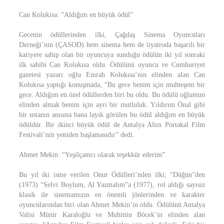
Can Kolukısa: “Aldığım en büyük ödül”
Gecenin ödüllerinden ilki, Çağdaş Sinema Oyuncuları
Derneği’nin (ÇASOD) hem sinema hem de tiyatroda başarılı bir
kariyere sahip olan bir oyuncuya sunduğu ödülün iki yıl sonraki
ilk sahibi Can Kolukısa oldu. Ödülünü oyuncu ve Cumhuriyet
gazetesi yazarı oğlu Emrah Kolukısa’nın elinden alan Can
Kolukısa yaptığı konuşmada, “Bu gece benim için muhteşem bir
gece. Aldığım en özel ödüllerden biri bu oldu. Bu ödülü oğlumun
elinden almak benim için ayrı bir mutluluk. Yıldırım Önal gibi
bir ustanın anısına bana layık görülen bu ödül aldığım en büyük
ödüldür. Bir ikinci büyük ödül de Antalya Altın Portakal Film
Festivali’nin yeniden başlamasıdır” dedi.
Ahmet Mekin: “Yeşilçamcı olarak teşekkür ederim”
Bu yıl iki isme verilen Onur Ödülleri’nden ilki; “Düğün”den
(1973) “Selvi Boylum, Al Yazmalım”a (1977), rol aldığı sayısız
klasik ile sinemamızın en önemli jönlerinden ve karakter
oyuncularından biri olan Ahmet Mekin’in oldu. Ödülünü Antalya
Valisi Münir Karaloğlu ve Muhittin Böcek’in elinden alan