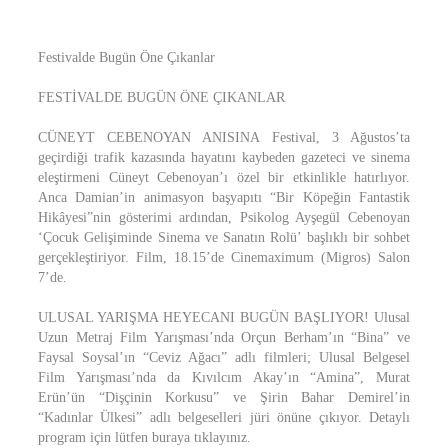
Festivalde Bugün Öne Çıkanlar
FESTİVALDE BUGÜN ÖNE ÇIKANLAR
CÜNEYT CEBENOYAN ANISINA Festival, 3 Ağustos’ta
geçirdiği trafik kazasında hayatını kaybeden gazeteci ve sinema
eleştirmeni Cüneyt Cebenoyan’ı özel bir etkinlikle hatırlıyor.
Anca Damian’in animasyon başyapıtı “Bir Köpeğin Fantastik
Hikâyesi”nin gösterimi ardından, Psikolog Ayşegül Cebenoyan
‘Çocuk Gelişiminde Sinema ve Sanatın Rolü’ başlıklı bir sohbet
gerçekleştiriyor. Film, 18.15’de Cinemaximum (Migros) Salon
7’de.
ULUSAL YARIŞMA HEYECANI BUGÜN BAŞLIYOR! Ulusal
Uzun Metraj Film Yarışması’nda Orçun Berham’ın “Bina” ve
Faysal Soysal’ın “Ceviz Ağacı” adlı filmleri; Ulusal Belgesel
Film Yarışması’nda da Kıvılcım Akay’ın “Amina”, Murat
Erün’ün “Dişçinin Korkusu” ve Şirin Bahar Demirel’in
“Kadınlar Ülkesi” adlı belgeselleri jüri önüne çıkıyor. Detaylı
program için lütfen buraya tıklayınız.