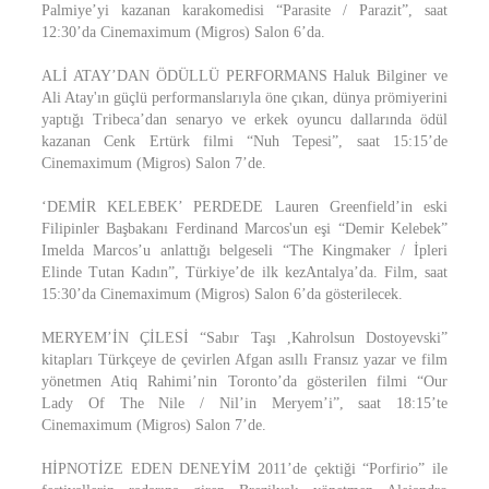
Palmiye’yi kazanan karakomedisi “Parasite / Parazit”, saat
12:30’da Cinemaximum (Migros) Salon 6’da.
ALİ ATAY’DAN ÖDÜLLÜ PERFORMANS Haluk Bilginer ve
Ali Atay'ın güçlü performanslarıyla öne çıkan, dünya prömiyerini
yaptığı Tribeca’dan senaryo ve erkek oyuncu dallarında ödül
kazanan Cenk Ertürk filmi “Nuh Tepesi”, saat 15:15’de
Cinemaximum (Migros) Salon 7’de.
‘DEMİR KELEBEK’ PERDEDE Lauren Greenfield’in eski
Filipinler Başbakanı Ferdinand Marcos'un eşi “Demir Kelebek”
Imelda Marcos’u anlattığı belgeseli “The Kingmaker / İpleri
Elinde Tutan Kadın”, Türkiye’de ilk kezAntalya’da. Film, saat
15:30’da Cinemaximum (Migros) Salon 6’da gösterilecek.
MERYEM’İN ÇİLESİ “Sabır Taşı ,Kahrolsun Dostoyevski”
kitapları Türkçeye de çevirlen Afgan asıllı Fransız yazar ve film
yönetmen Atiq Rahimi’nin Toronto’da gösterilen filmi “Our
Lady Of The Nile / Nil’in Meryem’i”, saat 18:15’te
Cinemaximum (Migros) Salon 7’de.
HİPNOTİZE EDEN DENEYİM 2011’de çektiği “Porfirio” ile