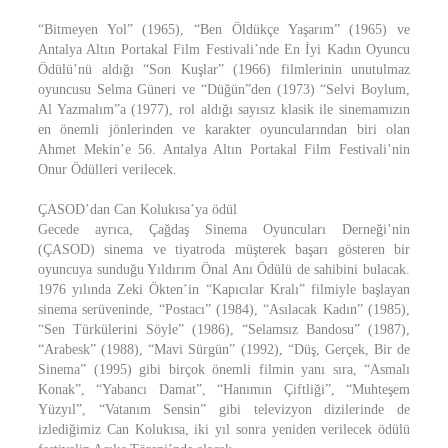
“Bitmeyen Yol” (1965), “Ben Öldükçe Yaşarım” (1965) ve
Antalya Altın Portakal Film Festivali’nde En İyi Kadın Oyuncu
Ödülü’nü aldığı “Son Kuşlar” (1966) filmlerinin unutulmaz
oyuncusu Selma Güneri ve “Düğün”den (1973) “Selvi Boylum,
Al Yazmalım”a (1977), rol aldığı sayısız klasik ile sinemamızın
en önemli jönlerinden ve karakter oyuncularından biri olan
Ahmet Mekin’e 56. Antalya Altın Portakal Film Festivali’nin
Onur Ödülleri verilecek.
ÇASOD’dan Can Kolukısa’ya ödül
Gecede ayrıca, Çağdaş Sinema Oyuncuları Derneği’nin
(ÇASOD) sinema ve tiyatroda müşterek başarı gösteren bir
oyuncuya sunduğu Yıldırım Önal Anı Ödülü de sahibini bulacak.
1976 yılında Zeki Ökten’in “Kapıcılar Kralı” filmiyle başlayan
sinema serüveninde, “Postacı” (1984), “Asılacak Kadın” (1985),
“Sen Türkülerini Söyle” (1986), “Selamsız Bandosu” (1987),
“Arabesk” (1988), “Mavi Sürgün” (1992), “Düş, Gerçek, Bir de
Sinema” (1995) gibi birçok önemli filmin yanı sıra, “Asmalı
Konak”, “Yabancı Damat”, “Hanımın Çiftliği”, “Muhteşem
Yüzyıl”, “Vatanım Sensin” gibi televizyon dizilerinde de
izlediğimiz Can Kolukısa, iki yıl sonra yeniden verilecek ödülü