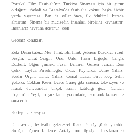
Portakal Film Festivali’nin Türkiye Sineması için bir gurur
olduğunu söyledi ve “Antalya’da festivalin kokusu başka hiçbir
yerde yaşanmaz. Ben de yıllar önce, ilk ödülümü burada
almıştım. Sinema bir mucizedir, insanları birbirine kaynaştırır.
İnsanların hayatına dokunur” dedi.
Gecenin konukları
Zeki Demirkubuz, Mert Fırat, İdil Fırat, Şebnem Bozoklu, Yusuf
Sezgin, Umut Sezgin, Onur Ünlü, Hazar Ergüçlü, Cengiz
Bozkurt, Olgun Şimşek, Füsun Demirel, Gülsen Tuncer, Reis
Çelik, Tayfun Pirselimoğlu, Oktay Kaynarca, Defne Yalnız,
Serdar Orçin, Hande Yalnız, Cemal Hünal, Fırat Koç, Selin
Şekerci, Gökhan Keser, Burcu Güneş gibi sinema, televizyon ve
müzik dünyasından birçok ismin katıldığı gece, Candan
Erçetin’in Yeşilçam şarkılarını yorumladığı senfonik konser ile
sona erdi.
Korteje halk sevgisi
Dün ayrıca, festivalin geleneksel Kortej Yürüyüşü de yapıldı.
Sıcağa rağmen binlerce Antalyalının ilgisiyle karşılanan 6