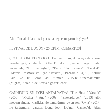
Altın Portakal'da ulusal yarışma heyecanı yarın başlıyor!
FESTİVALDE BUGÜN / 26 EKİM, CUMARTESİ
ÇOCUKLARA PORTAKAL Festivalin küçük izleyicilere özel
hazırladığı Çocuklar İçin Altın Portakal: Eğlenceli Çizgi Filmler
seçkisinde, “Toz Kardeşler”, “Dans Eden Kamera”, “Felaket”,
“Morris Lessmore ve Uçan Kitaplar”, “Babasının Oğlu”, “Satılık
Fare” ve “İki Balon” adlı filmler, 12:15’te Cinemaximum
(Migros) Salon 7’de ücretsiz gösterilecek.
CANNES’IN EN İYİSİ ANTALYA’DA! “The Host / Yaratık”
(2006), “Mother / Ana” (2009), “Snowpiercer” (2013) gibi
modern sinema klasikleriyle tanıdığımız ve en son “Okja” (2017)
ile tartışmalar yaratan Bong Joon Ho’nun Cannes’da Altın