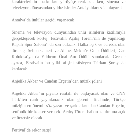
karakterlerinin maskotları yürüyüşe renk katarken, sinema ve
televizyon dünyasından yıldız isimler Antalyalıları selamlayacak.
Antalya’da ünlüler geçidi yaşanacak
Sinema ve televizyon dünyasından ünlü isimlerin katılımıyla
gerçekleşecek kortej, festivalin Açılış Töreni’nin de yapılacağı
Kapalı Spor Salonu’nda son bulacak. Halka açık ve ücretsiz olan
törende, Selma Güneri ve Ahmet Mekin’e Onur Ödülleri, Can
Kolukısa’ya da Yıldırım Önal Anı Ödülü sunulacak. Gecede
ayrıca, Festivalin bu yılki afişini süsleyen Türkan Şoray da
katılacak.
Anjelika Akbar ve Candan Erçetin’den müzik şöleni
Anjelika Akbar’ın piyano resitali ile başlayacak olan ve CNN
Türk’ten canlı yayınlanacak olan gecenin finalinde, Türkçe
müziğin en önemli söz yazarı ve şarkıcılarından Candan Erçetin,
senfonik bir konser verecek. Açılış Töreni halkın katılımına açık
ve ücretsiz olacak.
Festival’de rekor satış!