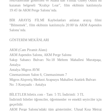
festivallerinde gösterilen ve Adana’dan Yılmaz Güney Ödülü’nü
kazanan belgeseli “Kraliçe Lear”, film ekibinin katılımıyla
19:45’de AKM Perge Salonu’nda.
BİR ARAYIŞ FİLMİ Kaybolanları anlatan arayış filmi
“Bilmemek”, film ekibinin katılımıyla 20:00’da AKM Aspendos
Salonu’nda.
GÖSTERİM MEKÂNLARI
AKM (Cam Piramit Alanı)
AKM Aspendos Salonu, AKM Perge Salonu
Sakıp Sabancı Bulvarı No:18 Meltem Mahallesi Muratpaşa,
Antalya
Antalya Migros AVM
Cinemaximum Salon 6, Cinemaximum 7
Migros Alışveriş Merkezi Arapsuyu Mahallesi Atatürk Bulvarı
No: 3 Konyaaltı - Antalya
BİLETLER:biletix.com - Tam: 5 TL İndirimli: 3 TL
İndirimli biletler öğrenciler, öğretmenler ve emekli seyirciler için
geçerlidir.
AKM Perge Salonu'ndaki tüm gösterimler; Ulusal Kısa Metraj