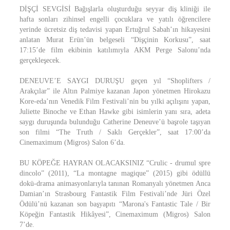
DİŞÇİ SEVGİSİ Bağışlarla oluşturduğu seyyar diş kliniği ile
hafta sonları zihinsel engelli çocuklara ve yatılı öğrencilere
yerinde ücretsiz diş tedavisi yapan Ertuğrul Sabah’ın hikayesini
anlatan Murat Erün’ün belgeseli “Dişçinin Korkusu”, saat
17:15’de film ekibinin katılımıyla AKM Perge Salonu’nda
gerçekleşecek.
DENEUVE’E SAYGI DURUŞU geçen yıl “Shoplifters /
Arakçılar” ile Altın Palmiye kazanan Japon yönetmen Hirokazu
Kore-eda’nın Venedik Film Festivali’nin bu yılki açılışını yapan,
Juliette Binoche ve Ethan Hawke gibi isimlerin yanı sıra, adeta
saygı duruşunda bulunduğu Catherine Deneuve’ü başrole taşıyan
son filmi “The Truth / Saklı Gerçekler”, saat 17:00’da
Cinemaximum (Migros) Salon 6’da.
BU KÖPEĞE HAYRAN OLACAKSINIZ “Crulic - drumul spre
dincolo” (2011), “La montagne magique” (2015) gibi ödüllü
dokü-drama animasyonlarıyla tanınan Romanyalı yönetmen Anca
Damian’ın Strasbourg Fantastik Film Festivali’nde Jüri Özel
Ödülü’nü kazanan son başyapıtı “Marona's Fantastic Tale / Bir
Köpeğin Fantastik Hikâyesi”, Cinemaximum (Migros) Salon
7’de.