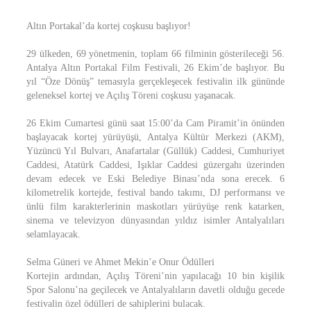
Altın Portakal’da kortej coşkusu başlıyor!
29 ülkeden, 69 yönetmenin, toplam 66 filminin gösterileceği 56.
Antalya Altın Portakal Film Festivali, 26 Ekim’de başlıyor. Bu
yıl “Öze Dönüş” temasıyla gerçekleşecek festivalin ilk gününde
geleneksel kortej ve Açılış Töreni coşkusu yaşanacak.
26 Ekim Cumartesi günü saat 15:00’da Cam Piramit’in önünden
başlayacak kortej yürüyüşü, Antalya Kültür Merkezi (AKM),
Yüzüncü Yıl Bulvarı, Anafartalar (Güllük) Caddesi, Cumhuriyet
Caddesi, Atatürk Caddesi, Işıklar Caddesi güzergahı üzerinden
devam edecek ve Eski Belediye Binası’nda sona erecek. 6
kilometrelik kortejde, festival bando takımı, DJ performansı ve
ünlü film karakterlerinin maskotları yürüyüşe renk katarken,
sinema ve televizyon dünyasından yıldız isimler Antalyalıları
selamlayacak.
Selma Güneri ve Ahmet Mekin’e Onur Ödülleri
Kortejin ardından, Açılış Töreni’nin yapılacağı 10 bin kişilik
Spor Salonu’na geçilecek ve Antalyalıların davetli olduğu gecede
festivalin özel ödülleri de sahiplerini bulacak.