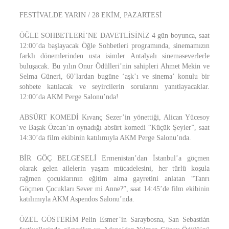
FESTİVALDE YARIN / 28 EKİM, PAZARTESİ
ÖĞLE SOHBETLERİ’NE DAVETLİSİNİZ 4 gün boyunca, saat
12:00’da başlayacak Öğle Sohbetleri programında, sinemamızın
farklı dönemlerinden usta isimler Antalyalı sinemaseverlerle
buluşacak. Bu yılın Onur Ödülleri’nin sahipleri Ahmet Mekin ve
Selma Güneri, 60’lardan bugüne ‘aşk’ı ve sinema’ konulu bir
sohbete katılacak ve seyircilerin sorularını yanıtlayacaklar.
12:00’da AKM Perge Salonu’nda!
ABSÜRT KOMEDİ Kıvanç Sezer’in yönettiği, Alican Yücesoy
ve Başak Özcan’ın oynadığı absürt komedi “Küçük Şeyler”, saat
14:30’da film ekibinin katılımıyla AKM Perge Salonu’nda.
BİR GÖÇ BELGESELİ Ermenistan’dan İstanbul’a göçmen
olarak gelen ailelerin yaşam mücadelesini, her türlü koşula
rağmen çocuklarının eğitim alma gayretini anlatan “Tanrı
Göçmen Çocukları Sever mi Anne?”, saat 14:45’de film ekibinin
katılımıyla AKM Aspendos Salonu’nda.
ÖZEL GÖSTERİM Pelin Esmer’in Saraybosna, San Sebastián