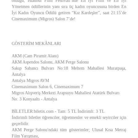
olduğu, İstanbul Film Festivali’nde En İyi Film ve En İyi
Yönetmen ödüllerinin yanı sıra üç kadın oyuncusuna birden En
İyi Kadın Oyuncu Ödülü getiren “Kız Kardeşler”, saat 21:15’de
Cinemaximum (Migros) Salon 7’de!
GÖSTERİM MEKÂNLARI
AKM (Cam Piramit Alanı)
AKM Aspendos Salonu, AKM Perge Salonu
Sakıp Sabancı Bulvarı No:18 Meltem Mahallesi Muratpaşa,
Antalya
Antalya Migros AVM
Cinemaximum Salon 6, Cinemaximum 7
Migros Alışveriş Merkezi Arapsuyu Mahallesi Atatürk Bulvarı
No: 3 Konyaaltı - Antalya
BİLETLER:biletix.com - Tam: 5 TL İndirimli: 3 TL
İndirimli biletler öğrenciler, öğretmenler ve emekli seyirciler için
geçerlidir.
AKM Perge Salonu'ndaki tüm gösterimler; Ulusal Kısa Metraj
Film Yarışması,