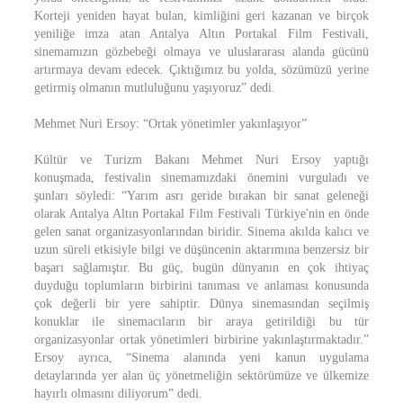
Korteji yeniden hayat bulan, kimliğini geri kazanan ve birçok
yeniliğe imza atan Antalya Altın Portakal Film Festivali,
sinemamızın gözbebeği olmaya ve uluslararası alanda gücünü
artırmaya devam edecek. Çıktığımız bu yolda, sözümüzü yerine
getirmiş olmanın mutluluğunu yaşıyoruz” dedi.
Mehmet Nuri Ersoy: “Ortak yönetimler yakınlaşıyor”
Kültür ve Turizm Bakanı Mehmet Nuri Ersoy yaptığı
konuşmada, festivalin sinemamızdaki önemini vurguladı ve
şunları söyledi: “Yarım asrı geride bırakan bir sanat geleneği
olarak Antalya Altın Portakal Film Festivali Türkiye'nin en önde
gelen sanat organizasyonlarından biridir. Sinema akılda kalıcı ve
uzun süreli etkisiyle bilgi ve düşüncenin aktarımına benzersiz bir
başarı sağlamıştır. Bu güç, bugün dünyanın en çok ihtiyaç
duyduğu toplumların birbirini tanıması ve anlaması konusunda
çok değerli bir yere sahiptir. Dünya sinemasından seçilmiş
konuklar ile sinemacıların bir araya getirildiği bu tür
organizasyonlar ortak yönetimleri birbirine yakınlaştırmaktadır.”
Ersoy ayrıca, “Sinema alanında yeni kanun uygulama
detaylarında yer alan üç yönetmeliğin sektörümüze ve ülkemize
hayırlı olmasını diliyorum” dedi.