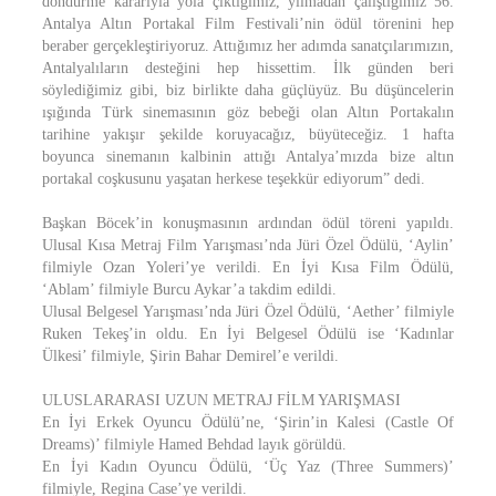
döndürme kararıyla yola çıktığımız, yılmadan çalıştığımız 56.
Antalya Altın Portakal Film Festivali’nin ödül törenini hep
beraber gerçekleştiriyoruz. Attığımız her adımda sanatçılarımızın,
Antalyalıların desteğini hep hissettim. İlk günden beri
söylediğimiz gibi, biz birlikte daha güçlüyüz. Bu düşüncelerin
ışığında Türk sinemasının göz bebeği olan Altın Portakalın
tarihine yakışır şekilde koruyacağız, büyüteceğiz. 1 hafta
boyunca sinemanın kalbinin attığı Antalya’mızda bize altın
portakal coşkusunu yaşatan herkese teşekkür ediyorum” dedi.
Başkan Böcek’in konuşmasının ardından ödül töreni yapıldı.
Ulusal Kısa Metraj Film Yarışması’nda Jüri Özel Ödülü, ‘Aylin’
filmiyle Ozan Yoleri’ye verildi. En İyi Kısa Film Ödülü,
‘Ablam’ filmiyle Burcu Aykar’a takdim edildi.
Ulusal Belgesel Yarışması’nda Jüri Özel Ödülü, ‘Aether’ filmiyle
Ruken Tekeş’in oldu. En İyi Belgesel Ödülü ise ‘Kadınlar
Ülkesi’ filmiyle, Şirin Bahar Demirel’e verildi.
ULUSLARARASI UZUN METRAJ FİLM YARIŞMASI
En İyi Erkek Oyuncu Ödülü’ne, ‘Şirin’in Kalesi (Castle Of
Dreams)’ filmiyle Hamed Behdad layık görüldü.
En İyi Kadın Oyuncu Ödülü, ‘Üç Yaz (Three Summers)’
filmiyle, Regina Case’ye verildi.