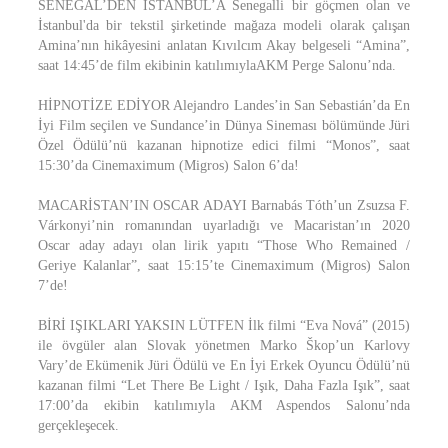
SENEGAL’DEN İSTANBUL’A Senegalli bir göçmen olan ve
İstanbul'da bir tekstil şirketinde mağaza modeli olarak çalışan
Amina’nın hikâyesini anlatan Kıvılcım Akay belgeseli “Amina”,
saat 14:45’de film ekibinin katılımıylaAKM Perge Salonu’nda.
HİPNOTİZE EDİYOR Alejandro Landes’in San Sebastián’da En
İyi Film seçilen ve Sundance’in Dünya Sineması bölümünde Jüri
Özel Ödülü’nü kazanan hipnotize edici filmi “Monos”, saat
15:30’da Cinemaximum (Migros) Salon 6’da!
MACARİSTAN’IN OSCAR ADAYI Barnabás Tóth’un Zsuzsa F.
Várkonyi’nin romanından uyarladığı ve Macaristan’ın 2020
Oscar aday adayı olan lirik yapıtı “Those Who Remained /
Geriye Kalanlar”, saat 15:15’te Cinemaximum (Migros) Salon
7’de!
BİRİ IŞIKLARI YAKSIN LÜTFEN İlk filmi “Eva Nová” (2015)
ile övgüler alan Slovak yönetmen Marko Škop’un Karlovy
Vary’de Ekümenik Jüri Ödülü ve En İyi Erkek Oyuncu Ödülü’nü
kazanan filmi “Let There Be Light / Işık, Daha Fazla Işık”, saat
17:00’da ekibin katılımıyla AKM Aspendos Salonu’nda
gerçekleşecek.