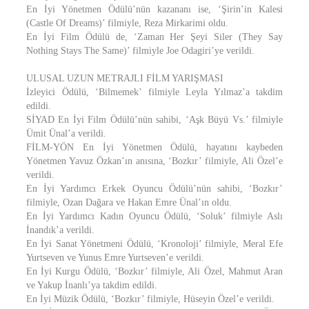
En İyi Yönetmen Ödülü’nün kazananı ise, ‘Şirin’in Kalesi
(Castle Of Dreams)’ filmiyle, Reza Mirkarimi oldu.
En İyi Film Ödülü de, ‘Zaman Her Şeyi Siler (They Say
Nothing Stays The Same)’ filmiyle Joe Odagiri’ye verildi.
ULUSAL UZUN METRAJLI FİLM YARIŞMASI
İzleyici Ödülü, ‘Bilmemek’ filmiyle Leyla Yılmaz’a takdim
edildi.
SİYAD En İyi Film Ödülü’nün sahibi, ‘Aşk Büyü Vs.’ filmiyle
Ümit Ünal’a verildi.
FİLM-YÖN En İyi Yönetmen Ödülü, hayatını kaybeden
Yönetmen Yavuz Özkan’ın anısına, ‘Bozkır’ filmiyle, Ali Özel’e
verildi.
En İyi Yardımcı Erkek Oyuncu Ödülü’nün sahibi, ‘Bozkır’
filmiyle, Ozan Dağara ve Hakan Emre Ünal’ın oldu.
En İyi Yardımcı Kadın Oyuncu Ödülü, ‘Soluk’ filmiyle Aslı
İnandık’a verildi.
En İyi Sanat Yönetmeni Ödülü, ‘Kronoloji’ filmiyle, Meral Efe
Yurtseven ve Yunus Emre Yurtseven’e verildi.
En İyi Kurgu Ödülü, ‘Bozkır’ filmiyle, Ali Özel, Mahmut Aran
ve Yakup İnanlı’ya takdim edildi.
En İyi Müzik Ödülü, ‘Bozkır’ filmiyle, Hüseyin Özel’e verildi.