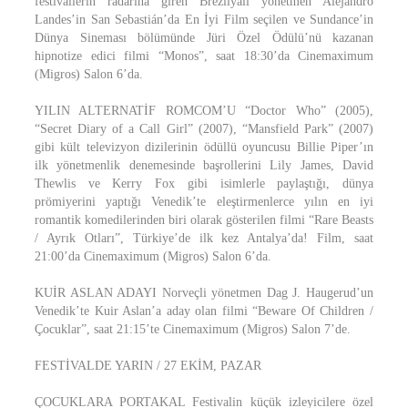
festivallerin radarına giren Brezilyalı yönetmen Alejandro
Landes’in San Sebastián’da En İyi Film seçilen ve Sundance’in
Dünya Sineması bölümünde Jüri Özel Ödülü’nü kazanan
hipnotize edici filmi “Monos”, saat 18:30’da Cinemaximum
(Migros) Salon 6’da.
YILIN ALTERNATİF ROMCOM’U “Doctor Who” (2005),
“Secret Diary of a Call Girl” (2007), “Mansfield Park” (2007)
gibi kült televizyon dizilerinin ödüllü oyuncusu Billie Piper’ın
ilk yönetmenlik denemesinde başrollerini Lily James, David
Thewlis ve Kerry Fox gibi isimlerle paylaştığı, dünya
prömiyerini yaptığı Venedik’te eleştirmenlerce yılın en iyi
romantik komedilerinden biri olarak gösterilen filmi “Rare Beasts
/ Ayrık Otları”, Türkiye’de ilk kez Antalya’da! Film, saat
21:00’da Cinemaximum (Migros) Salon 6’da.
KUİR ASLAN ADAYI Norveçli yönetmen Dag J. Haugerud’un
Venedik’te Kuir Aslan’a aday olan filmi “Beware Of Children /
Çocuklar”, saat 21:15’te Cinemaximum (Migros) Salon 7’de.
FESTİVALDE YARIN / 27 EKİM, PAZAR
ÇOCUKLARA PORTAKAL Festivalin küçük izleyicilere özel