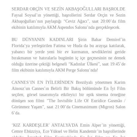
SERDAR ORÇİN VE SEZİN AKBAŞOĞULLARI BAŞROLDE
Faysal Soysal’ın yönettiği, başrollerini Serdar Orçin ve Sezin
Akbaşoğulları’nın paylaştığı “Ceviz Ağacı”, saat 20:00’da film
ekibinin katılımıyla AKM Aspendos Salonu’nda gerçekleşecek.
BU DÜNYANIN KADINLARI Şirin Bahar Demirel’in
Florida’ya yerleştirilen Fatima ve Huda da bu arayışa katılarak,
yabancı bir yerde yeni bir ev kurmanın, sevdiklerini geride
bırakmanın ve hatıralarla bugünün iç içe geçmesinin ne demek
olduğu üzerine çektiği belgeseli “Kadınlar Ülkesi”, saat 19:45’de
film ekibinin katılımıyla AKM Perge Salonu’nda!
CANNES’IN EN İYİLERİNDEN Brezilyalı yönetmen Karim
Aïnouz’un Cannes’ın Belirli Bir Bakış bölümünde En İyi Film
seçilen, görsel tasarımıyla etkileyici bir epik sinema örneğine
dönüşen son filmi “The Invisible Life Of Eurídice Gusmão /
Görünmez Yaşam”, saat 21:00’da Cinemaximum (Migros) Salon
6’da.
‘KIZ KARDEŞLER’ ANTALYA'DA Emin Alper’in yönettiği,
Cemre Ebüzziya, Ece Yüksel ve Helin Kandemir’in başrollerinde