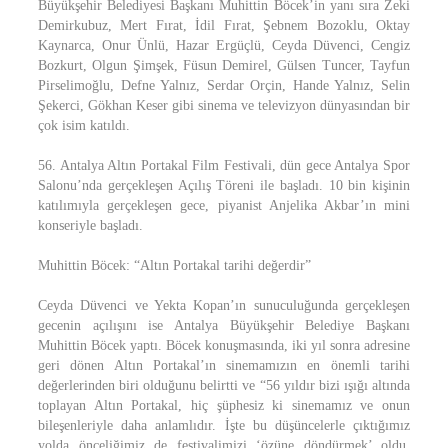
Büyükşehir Belediyesi Başkanı Muhittin Böcek’in yanı sıra Zeki
Demirkubuz, Mert Fırat, İdil Fırat, Şebnem Bozoklu, Oktay
Kaynarca, Onur Ünlü, Hazar Ergüçlü, Ceyda Düvenci, Cengiz
Bozkurt, Olgun Şimşek, Füsun Demirel, Gülsen Tuncer, Tayfun
Pirselimoğlu, Defne Yalnız, Serdar Orçin, Hande Yalnız, Selin
Şekerci, Gökhan Keser gibi sinema ve televizyon dünyasından bir
çok isim katıldı.
56. Antalya Altın Portakal Film Festivali, dün gece Antalya Spor
Salonu’nda gerçekleşen Açılış Töreni ile başladı. 10 bin kişinin
katılımıyla gerçekleşen gece, piyanist Anjelika Akbar’ın mini
konseriyle başladı.
Muhittin Böcek: “Altın Portakal tarihi değerdir”
Ceyda Düvenci ve Yekta Kopan’ın sunuculuğunda gerçekleşen
gecenin açılışını ise Antalya Büyükşehir Belediye Başkanı
Muhittin Böcek yaptı. Böcek konuşmasında, iki yıl sonra adresine
geri dönen Altın Portakal’ın sinemamızın en önemli tarihi
değerlerinden biri olduğunu belirtti ve “56 yıldır bizi ışığı altında
toplayan Altın Portakal, hiç şüphesiz ki sinemamız ve onun
bileşenleriyle daha anlamlıdır. İşte bu düşüncelerle çıktığımız
yolda önceliğimiz de festivalimizi ‘özüne döndürmek’ oldu.