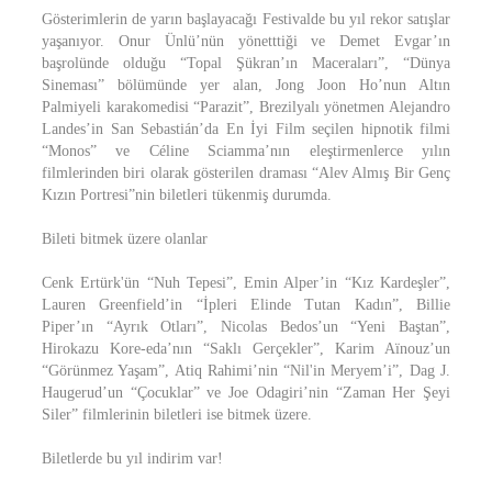
Gösterimlerin de yarın başlayacağı Festivalde bu yıl rekor satışlar
yaşanıyor. Onur Ünlü’nün yönetttiği ve Demet Evgar’ın
başrolünde olduğu “Topal Şükran’ın Maceraları”, “Dünya
Sineması” bölümünde yer alan, Jong Joon Ho’nun Altın
Palmiyeli karakomedisi “Parazit”, Brezilyalı yönetmen Alejandro
Landes’in San Sebastián’da En İyi Film seçilen hipnotik filmi
“Monos” ve Céline Sciamma’nın eleştirmenlerce yılın
filmlerinden biri olarak gösterilen draması “Alev Almış Bir Genç
Kızın Portresi”nin biletleri tükenmiş durumda.
Bileti bitmek üzere olanlar
Cenk Ertürk'ün “Nuh Tepesi”, Emin Alper’in “Kız Kardeşler”,
Lauren Greenfield’in “İpleri Elinde Tutan Kadın”, Billie
Piper’ın “Ayrık Otları”, Nicolas Bedos’un “Yeni Baştan”,
Hirokazu Kore-eda’nın “Saklı Gerçekler”, Karim Aïnouz’un
“Görünmez Yaşam”, Atiq Rahimi’nin “Nil'in Meryem’i”, Dag J.
Haugerud’un “Çocuklar” ve Joe Odagiri’nin “Zaman Her Şeyi
Siler” filmlerinin biletleri ise bitmek üzere.
Biletlerde bu yıl indirim var!