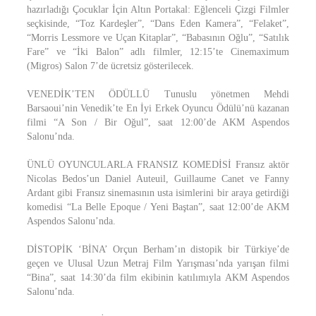
hazırladığı Çocuklar İçin Altın Portakal: Eğlenceli Çizgi Filmler
seçkisinde, “Toz Kardeşler”, “Dans Eden Kamera”, “Felaket”,
“Morris Lessmore ve Uçan Kitaplar”, “Babasının Oğlu”, “Satılık
Fare” ve “İki Balon” adlı filmler, 12:15’te Cinemaximum
(Migros) Salon 7’de ücretsiz gösterilecek.
VENEDİK’TEN ÖDÜLLÜ Tunuslu yönetmen Mehdi
Barsaoui’nin Venedik’te En İyi Erkek Oyuncu Ödülü’nü kazanan
filmi “A Son / Bir Oğul”, saat 12:00’de AKM Aspendos
Salonu’nda.
ÜNLÜ OYUNCULARLA FRANSIZ KOMEDİSİ Fransız aktör
Nicolas Bedos’un Daniel Auteuil, Guillaume Canet ve Fanny
Ardant gibi Fransız sinemasının usta isimlerini bir araya getirdiği
komedisi “La Belle Epoque / Yeni Baştan”, saat 12:00’de AKM
Aspendos Salonu’nda.
DİSTOPİK ‘BİNA’ Orçun Berham’ın distopik bir Türkiye’de
geçen ve Ulusal Uzun Metraj Film Yarışması’nda yarışan filmi
“Bina”, saat 14:30’da film ekibinin katılımıyla AKM Aspendos
Salonu’nda.