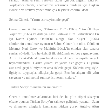
sanatçı, “Antalya Film Festivali bizler için çok değerli. Eski bir
Yeşilçamcı olarak, sinemamızın arkasında durduğu için Başkan
Böcek’e ve festival yönetimine çok teşekkür ederim” dedi.
Selma Güneri: “Yarım asır seyircimle geçti”
Gecenin son ödülü ise, “Bitmeyen Yol” (1965), “Ben Öldükçe
Yaşarım” (1965) ve Antalya Altın Portakal Film Festivali’nde En
İyi Kadın Oyuncu Ödülü’nü aldığı “Son Kuşlar” (1966)
filmlerinin unutulmaz oyuncusu Selma Güneri’nin oldu. Ödülünü
Mehmet Nuri Ersoy ve Muhittin Böcek’in elinden alan sanatçı
şunları söyledi: “Bu heykelciği ilk aldığımda on beş yaşındaydım.
Altın Portakal’da aldığım bu ikinci ödül beni de şaşırttı ve çok
heyecanlandırdı. Harika yıllardı ve yarım asır geçmiş. O yarım
asır nasıl geçti bilmiyorum ama sizlerle geçti. Sizlerin sevgisiyle,
ilgisiyle, saygısıyla, alkışlarıyla geçti. Ben bu akşam elli yılın
saygısını ve minnetini sunmak istiyorum sizlere.”
Türkan Şoray: “Sinema bir mucizedir”
Gecenin unutulmaz anlarından biri de, bu yılın afişini süsleyen
efsane oyuncu Türkan Şoray’ın sahneye gelişinde yaşandı. Uzun
ve dinmeyen alkışlarla karşılanan Türkan Şoray, Antalya Altın