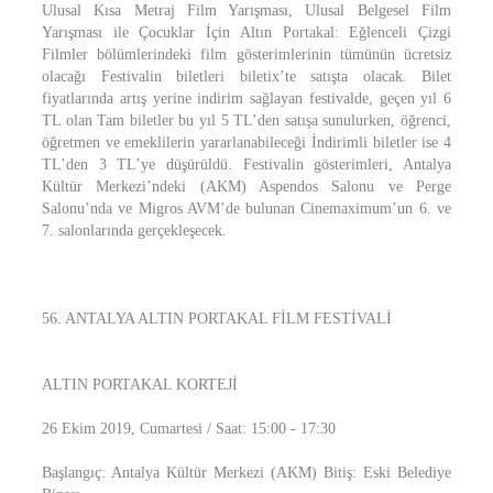
Ulusal Kısa Metraj Film Yarışması, Ulusal Belgesel Film
Yarışması ile Çocuklar İçin Altın Portakal: Eğlenceli Çizgi
Filmler bölümlerindeki film gösterimlerinin tümünün ücretsiz
olacağı Festivalin biletleri biletix’te satışta olacak. Bilet
fiyatlarında artış yerine indirim sağlayan festivalde, geçen yıl 6
TL olan Tam biletler bu yıl 5 TL’den satışa sunulurken, öğrenci,
öğretmen ve emeklilerin yararlanabileceği İndirimli biletler ise 4
TL’den 3 TL’ye düşürüldü. Festivalin gösterimleri, Antalya
Kültür Merkezi’ndeki (AKM) Aspendos Salonu ve Perge
Salonu’nda ve Migros AVM’de bulunan Cinemaximum’un 6. ve
7. salonlarında gerçekleşecek.
56. ANTALYA ALTIN PORTAKAL FİLM FESTİVALİ
ALTIN PORTAKAL KORTEJİ
26 Ekim 2019, Cumartesi / Saat: 15:00 - 17:30
Başlangıç: Antalya Kültür Merkezi (AKM) Bitiş: Eski Belediye