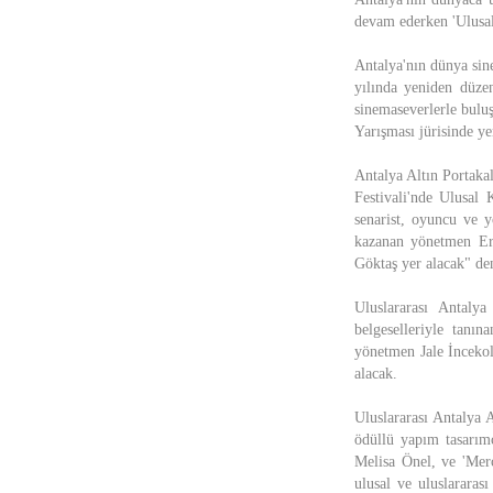
devam ederken 'Ulusal
Antalya'nın dünya sine
yılında yeniden düzen
sinemaseverlerle buluş
Yarışması jürisinde ye
Antalya Altın Portaka
Festivali'nde Ulusal 
senarist, oyuncu ve y
kazanan yönetmen Er
Göktaş yer alacak" den
Uluslararası Antalya
belgeselleriyle tanın
yönetmen Jale İnceko
alacak.
Uluslararası Antalya 
ödüllü yapım tasarım
Melisa Önel, ve 'Mer
ulusal ve uluslarara