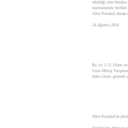
etkinliği olan Antalya
önemsemekle birlikte 
Altın Portakal olmak ü
14 Ağustos 2024
Bu yıl 5-12 Ekim tari
Uzun Metraj Yarışması
Selin Gürel, görüntü 
Altın Portakal'da jüril
Antalya'nın dünyaca ü