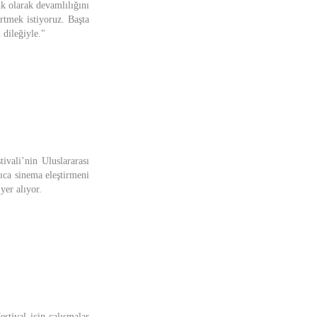
ik olarak devamlılığını
rtmek istiyoruz. Başta
 dileğiyle."
ivali’nin Uluslararası
ıca sinema eleştirmeni
er alıyor.
stival için çalışmalar