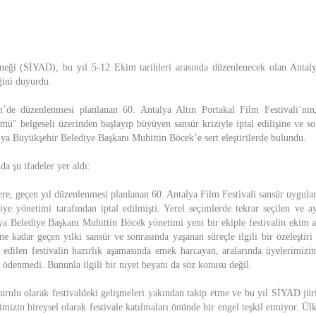
neği (SİYAD), bu yıl 5-12 Ekim tarihleri arasında düzenlenecek olan Antaly
ğini duyurdu.
’de düzenlenmesi planlanan 60. Antalya Altın Portakal Film Festivali’nin
ü" belgeseli üzerinden başlayıp büyüyen sansür kriziyle iptal edilişine ve so
a Büyükşehir Belediye Başkanı Muhittin Böcek’e sert eleştirilerde bulundu.
a şu ifadeler yer aldı:
ere, geçen yıl düzenlenmesi planlanan 60. Antalya Film Festivali sansür uygula
diye yönetimi tarafından iptal edilmişti. Yerel seçimlerde tekrar seçilen ve a
ya Belediye Başkanı Muhittin Böcek yönetimi yeni bir ekiple festivalin ekim 
 kadar geçen yılki sansür ve sonrasında yaşanan süreçle ilgili bir özeleştiri
l edilen festivalin hazırlık aşamasında emek harcayan, aralarında üyelerimiz
z ödenmedi. Bununla ilgili bir niyet beyanı da söz konusu değil.
rulu olarak festivaldeki gelişmeleri yakından takip etme ve bu yıl SİYAD jü
imizin bireysel olarak festivale katılmaları önünde bir engel teşkil etmiyor. Ü