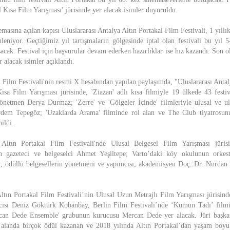
 Kısa Film Yarışması' jürisinde yer alacak isimler duyuruldu.
masına açılan kapısı Uluslararası Antalya Altın Portakal Film Festivali, 1 yıllı
leniyor. Geçtiğimiz yıl tartışmaların gölgesinde iptal olan festivali bu yıl 
acak. Festival için başvurular devam ederken hazırlıklar ise hız kazandı. Son 
r alacak isimler açıklandı.
l Film Festivali'nin resmi X hesabından yapılan paylaşımda, "Uluslararası Antal
Kısa Film Yarışması jürisinde, 'Ziazan' adlı kısa filmiyle 19 ülkede 43 fest
önetmen Derya Durmaz; 'Zerre' ve 'Gölgeler İçinde' filmleriyle ulusal ve ul
dem Tepegöz; 'Uzaklarda Arama' filminde rol alan ve The Club tiyatrosun
ildi.
 Altın Portakal Film Festivali'nde Ulusal Belgesel Film Yarışması jüris
an gazeteci ve belgeselci Ahmet Yeşiltepe; Varto’daki köy okulunun orkestr
l; ödüllü belgesellerin yönetmeni ve yapımcısı, akademisyen Doç. Dr. Nurda
Altın Portakal Film Festivali’nin Ulusal Uzun Metrajlı Film Yarışması jürisin
cısı Deniz Göktürk Kobanbay, Berlin Film Festivali’nde ‘Kumun Tadı’ film
can Dede Ensemble' grubunun kurucusu Mercan Dede yer alacak. Jüri başkanlı
sı alanda birçok ödül kazanan ve 2018 yılında Altın Portakal’dan yaşam boyu