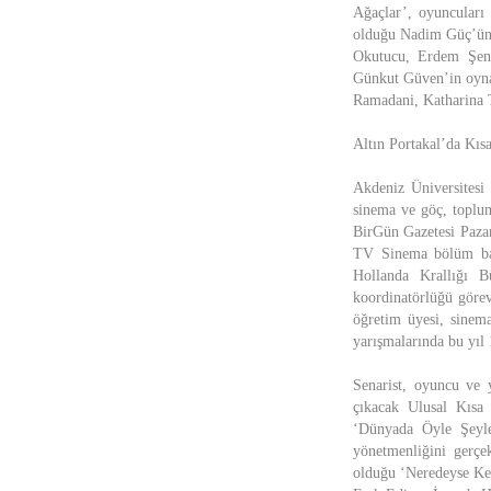
Ağaçlar’, oyuncuları
olduğu Nadim Güç’ün 
Okutucu, Erdem Şeno
Günkut Güven’in oynad
Ramadani, Katharina Th
Altın Portakal’da Kıs
Akdeniz Üniversitesi
sinema ve göç, toplum
BirGün Gazetesi Pazar
TV Sinema bölüm baş
Hollanda Krallığı B
koordinatörlüğü göre
öğretim üyesi, sinem
yarışmalarında bu yıl 
Senarist, oyuncu ve
çıkacak Ulusal Kısa
‘Dünyada Öyle Şeyl
yönetmenliğini gerç
olduğu ‘Neredeyse Kes