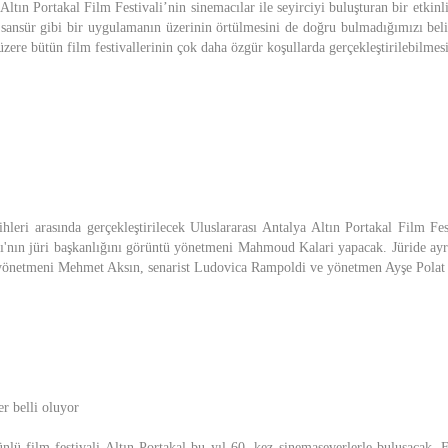
 Altın Portakal Film Festivali’nin sinemacılar ile seyirciyi buluşturan bir etkinl
sansür gibi bir uygulamanın üzerinin örtülmesini de doğru bulmadığımızı beli
zere bütün film festivallerinin çok daha özgür koşullarda gerçekleştirilebilmesi
hleri arasında gerçekleştirilecek Uluslararası Antalya Altın Portakal Film Fest
'nın jüri başkanlığını görüntü yönetmeni Mahmoud Kalari yapacak. Jüride ayr
yönetmeni Mehmet Aksın, senarist Ludovica Rampoldi ve yönetmen Ayşe Polat y
er belli oluyor
nlü film festivali Altın Portakal bu yıl 60. kez sinemaseverlerle buluşacak. Fe