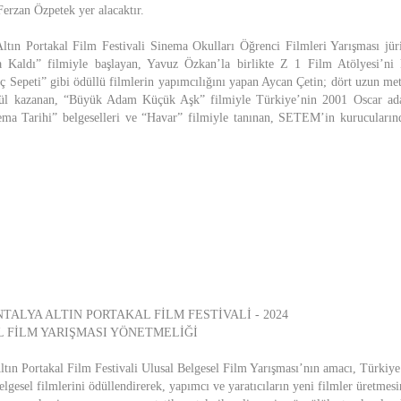
Ferzan Özpetek yer alacaktır.
Altın Portakal Film Festivali Sinema Okulları Öğrenci Filmleri Yarışması jü
 Kaldı” filmiyle başlayan, Yavuz Özkan’la birlikte Z 1 Film Atölyesi’ni
 Sepeti” gibi ödüllü filmlerin yapımcılığını yapan Aycan Çetin; dört uzun metra
ödül kazanan, “Büyük Adam Küçük Aşk” filmiyle Türkiye’nin 2001 Oscar ad
ema Tarihi” belgeselleri ve “Havar” filmiyle tanınan, SETEM’in kurucular
ALYA ALTIN PORTAKAL FİLM FESTİVALİ - 2024
 FİLM YARIŞMASI YÖNETMELİĞİ
Altın Portakal Film Festivali Ulusal Belgesel Film Yarışması’nın amacı, Türkiye
belgesel filmlerini ödüllendirerek, yapımcı ve yaratıcıların yeni filmler üretmesi