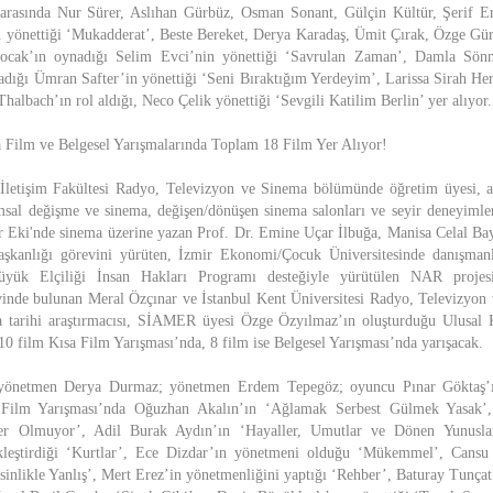
 arasında Nur Sürer, Aslıhan Gürbüz, Osman Sonant, Gülçin Kültür, Şerif Er
yönettiği ‘Mukadderat’, Beste Bereket, Derya Karadaş, Ümit Çırak, Özge Gür
cak’ın oynadığı Selim Evci’nin yönettiği ‘Savrulan Zaman’, Damla Sön
ığı Ümran Safter’in yönettiği ‘Seni Bıraktığım Yerdeyim’, Larissa Sirah He
albach’ın rol aldığı, Neco Çelik yönettiği ‘Sevgili Katilim Berlin’ yer alıyor.
a Film ve Belgesel Yarışmalarında Toplam 18 Film Yer Alıyor!
 İletişim Fakültesi Radyo, Televizyon ve Sinema bölümünde öğretim üyesi, a
sal değişme ve sinema, değişen/dönüşen sinema salonları ve seyir deneyimler
 Eki'nde sinema üzerine yazan Prof. Dr. Emine Uçar İlbuğa, Manisa Celal Ba
kanlığı görevini yürüten, İzmir Ekonomi/Çocuk Üniversitesinde danışmanlı
üyük Elçiliği İnsan Hakları Programı desteğiyle yürütülen NAR projes
vinde bulunan Meral Özçınar ve İstanbul Kent Üniversitesi Radyo, Televizyo
a tarihi araştırmacısı, SİAMER üyesi Özge Özyılmaz’ın oluşturduğu Ulusal 
10 film Kısa Film Yarışması’nda, 8 film ise Belgesel Yarışması’nda yarışacak.
 yönetmen Derya Durmaz; yönetmen Erdem Tepegöz; oyuncu Pınar Göktaş’ın 
 Film Yarışması’nda Oğuzhan Akalın’ın ‘Ağlamak Serbest Gülmek Yasak’
er Olmuyor’, Adil Burak Aydın’ın ‘Hayaller, Umutlar ve Dönen Yunusla
ekleştirdiği ‘Kurtlar’, Ece Dizdar’ın yönetmeni olduğu ‘Mükemmel’, Cansu
inlikle Yanlış’, Mert Erez’in yönetmenliğini yaptığı ‘Rehber’, Baturay Tunç