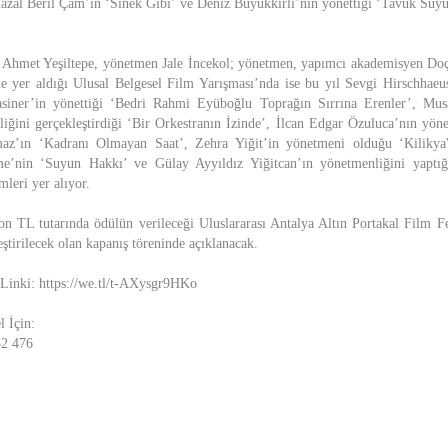
azal Beril Çam’ın ‘Sinek Gibi’ ve Deniz Büyükkırlı’nın yönettiği ‘Tavuk Suyu
ci Ahmet Yeşiltepe, yönetmen Jale İncekol; yönetmen, yapımcı akademisyen D
e yer aldığı Ulusal Belgesel Film Yarışması’nda ise bu yıl Sevgi Hirschhaeus
asiner’in yönettiği ‘Bedri Rahmi Eyüboğlu Toprağın Sırrına Erenler’, Mu
ğini gerçekleştirdiği ‘Bir Orkestranın İzinde’, İlcan Edgar Özuluca’nın yön
z’ın ‘Kadranı Olmayan Saat’, Zehra Yiğit’in yönetmeni olduğu ‘Kilikya'y
e’nin ‘Suyun Hakkı’ ve Gülay Ayyıldız Yiğitcan’ın yönetmenliğini yaptığ
leri yer alıyor.
n TL tutarında ödülün verileceği Uluslararası Antalya Altın Portakal Film Fe
ştirilecek olan kapanış töreninde açıklanacak.
 Linki: https://we.tl/t-AXysgr9HKo
l İçin:
32 476