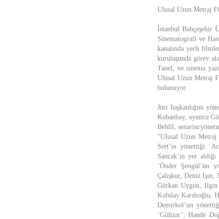
Ulusal Uzun Metraj Fi
İstanbul Bahçeşehir 
Sinematografi ve Har
kanalında yerli filml
kuruluşunda görev ala
Tanel, ve sinema yaza
Ulusal Uzun Metraj Fi
bulunuyor.
Jüri başkanlığını yön
Kobanbay, oyuncu Gökç
Behlil, senarist/yöne
“Ulusal Uzun Metraj 
Sert’in yönettiği ‘
Sancak’ın yer aldığ
‘Önder Şengül’ün yö
Çalışkur, Deniz Işın,
Gürkan Uygun, Ilgın 
Kubilay Karslıoğlu,
Demirkol’un yönettiğ
‘Gülizar’, Hande Doğ