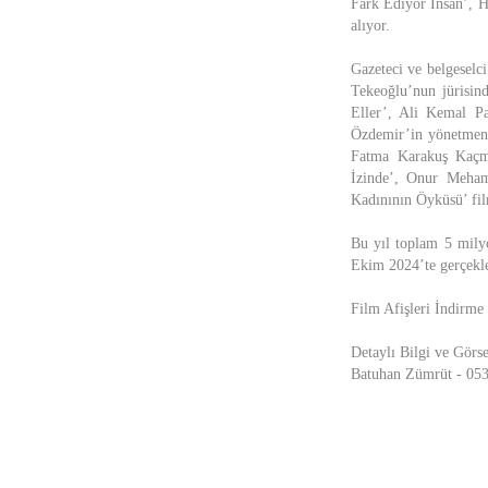
Fark Ediyor İnsan’, H
alıyor.
Gazeteci ve belgesel
Tekeoğlu’nun jürisind
Eller’, Ali Kemal P
Özdemir’in yönetmenli
Fatma Karakuş Kaçma
İzinde’, Onur Meham
Kadınının Öyküsü’ film
Bu yıl toplam 5 milyo
Ekim 2024’te gerçekle
Film Afişleri İndirme
Detaylı Bilgi ve Görse
Batuhan Zümrüt - 05