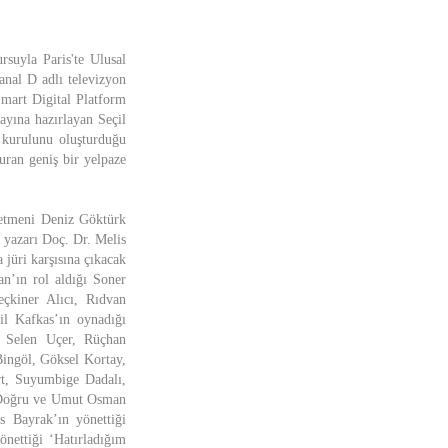
suyla Paris'te Ulusal
nal D adlı televizyon
Smart Digital Platform
ayına hazırlayan Seçil
i kurulunu oluşturduğu
uran geniş bir yelpaze
önetmeni Deniz Göktürk
 yazarı Doç. Dr. Melis
jüri karşısına çıkacak
n’ın rol aldığı Soner
çkiner Alıcı, Rıdvan
l Kafkas’ın oynadığı
, Selen Uçer, Rüçhan
Bingöl, Göksel Kortay,
rt, Suyumbige Dadalı,
 Doğru ve Umut Osman
s Bayrak’ın yönettiği
nettiği ‘Hatırladığım