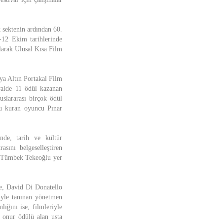
k sektenin ardından 60.
5-12 Ekim tarihlerinde
olarak Ulusal Kısa Film
ya Altın Portakal Film
ivalde 11 ödül kazanan
uslararası birçok ödül
u kuran oyuncu Pınar
inde, tarih ve kültür
asını belgeselleştiren
n Tümbek Tekeoğlu yer
de, David Di Donatello
iyle tanınan yönetmen
ğını ise, filmleriyle
 onur ödülü alan usta