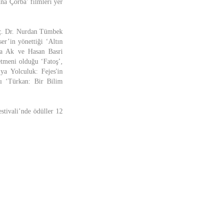
na Çorba’ filmleri yer
oç. Dr. Nurdan Tümbek
er’in yönettiği ‘Altın
sa Ak ve Hasan Basri
etmeni olduğu ‘Fatoş’,
a Yolculuk: Fejes'in
ı ‘Türkan: Bir Bilim
stivali’nde ödüller 12