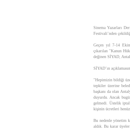
Sinema Yazarları Der
Festivali’nden çekildi
Geçen yıl 7-14 Ekim
çıkarılan "Kanun Hükm
değinen SİYAD, Antaly
SİYAD’ın açıklamasınd
"Hepimizin bildiği üz
tepkiler üzerine bele
başkanı da olan Antal
duyurdu. Ancak bugüne
gelmedi. Üstelik ipta
kişinin ücretleri henü
Bu nedenle yönetim ku
aldık. Bu karar üyeler