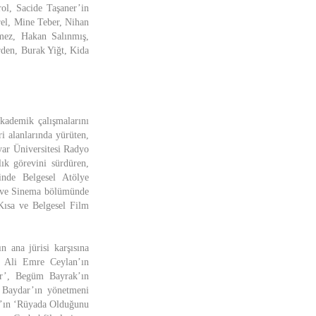
ol, Sacide Taşaner’in
el, Mine Teber, Nihan
mez, Hakan Salınmış,
rden, Burak Yiğt, Kida
kademik çalışmalarını
i alanlarında yürüten,
yar Üniversitesi Radyo
k görevini sürdüren,
inde Belgesel Atölye
n ve Sinema bölümünde
Kısa ve Belgesel Film
ana jürisi karşısına
, Ali Emre Ceylan’ın
r’, Begüm Bayrak’ın
 Baydar’ın yönetmeni
at’ın ‘Rüyada Olduğunu