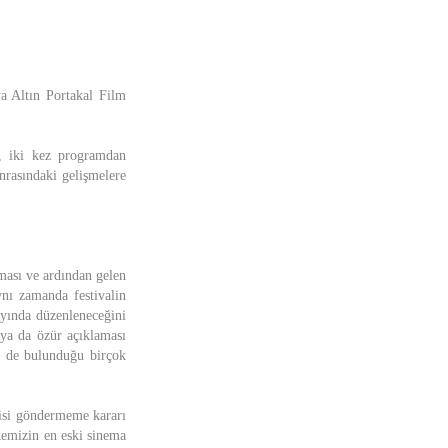
a Altın Portakal Film
, iki kez programdan
nrasındaki gelişmelere
ması ve ardından gelen
ynı zamanda festivalin
ayında düzenleneceğini
 ya da özür açıklaması
in de bulunduğu birçok
risi göndermeme kararı
lkemizin en eski sinema