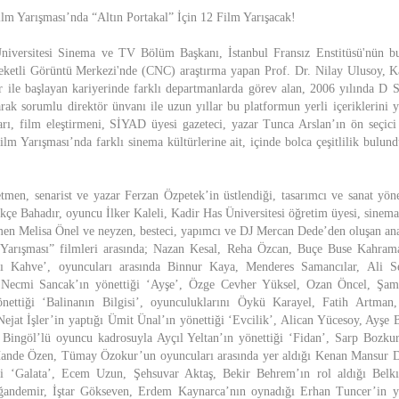
lm Yarışması’nda “Altın Portakal” İçin 12 Film Yarışacak!
Üniversitesi Sinema ve TV Bölüm Başkanı, İstanbul Fransız Enstitüsü'nün bur
eketli Görüntü Merkezi'nde (CNC) araştırma yapan Prof. Dr. Nilay Ulusoy, Ka
er ile başlayan kariyerinde farklı departmanlarda görev alan, 2006 yılında D 
rak sorumlu direktör ünvanı ile uzun yıllar bu platformun yerli içeriklerini y
rı, film eleştirmeni, SİYAD üyesi gazeteci, yazar Tunca Arslan’ın ön seçic
lm Yarışması’nda farklı sinema kültürlerine ait, içinde bolca çeşitlilik bulund
etmen, senarist ve yazar Ferzan Özpetek’in üstlendiği, tasarımcı ve sanat y
e Bahadır, oyuncu İlker Kaleli, Kadir Has Üniversitesi öğretim üyesi, sinema
tmen Melisa Önel ve neyzen, besteci, yapımcı ve DJ Mercan Dede’den oluşan ana 
Yarışması” filmleri arasında; Nazan Kesal, Reha Özcan, Buçe Buse Kahrama
Acı Kahve’, oyuncuları arasında Binnur Kaya, Menderes Samancılar, Ali Se
ı Necmi Sancak’ın yönettiği ‘Ayşe’, Özge Cevher Yüksel, Ozan Öncel, Şami
nettiği ‘Balinanın Bilgisi’, oyunculuklarını Öykü Karayel, Fatih Artman
 Nejat İşler’in yaptığı Ümit Ünal’ın yönettiği ‘Evcilik’, Alican Yücesoy, Ayşe 
Bingöl’lü oyuncu kadrosuyla Ayçıl Yeltan’ın yönettiği ‘Fidan’, Sarp Bozku
 Hande Özen, Tümay Özokur’un oyuncuları arasında yer aldığı Kenan Mansur
i ‘Galata’, Ecem Uzun, Şehsuvar Aktaş, Bekir Behrem’ın rol aldığı Belkı
andemir, İştar Gökseven, Erdem Kaynarca’nın oynadığı Erhan Tuncer’in yö