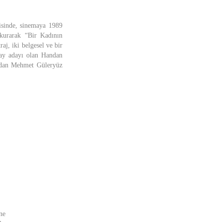
risinde, sinemaya 1989
 kurarak “Bir Kadının
j, iki belgesel ve bir
ay adayı olan Handan
ından Mehmet Güleryüz
ne