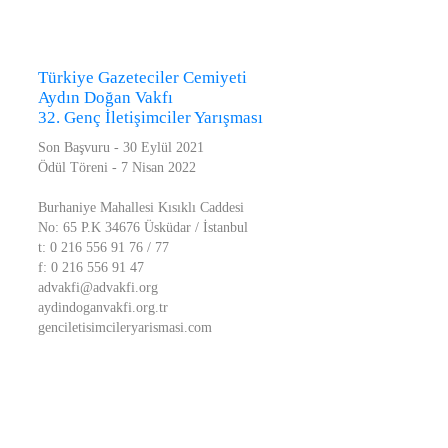
Türkiye Gazeteciler Cemiyeti
Aydın Doğan Vakfı
32. Genç İletişimciler Yarışması
Son Başvuru - 30 Eylül 2021
Ödül Töreni - 7 Nisan 2022
Burhaniye Mahallesi Kısıklı Caddesi
No: 65 P.K 34676 Üsküdar / İstanbul
t: 0 216 556 91 76 / 77
f: 0 216 556 91 47
advakfi@advakfi.org
aydindoganvakfi.org.tr
genciletisimcileryarismasi.com