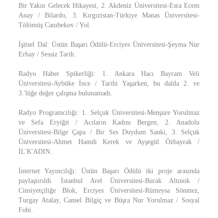
Bir Yakın Gelecek Hikayesi, 2. Akdeniz Üniversitesi-Esra Ecem
Anay / Bilardo, 3. Kırgızistan-Türkiye Manas Üniversitesi-
Tölömüş Canıbekov / Yol.
İşitsel Dal: Üstün Başarı Ödülü-Erciyes Üniversitesi-Şeyma Nur
Erbay / Sessiz Tarih.
Radyo Haber Spikerliği: 1. Ankara Hacı Bayram Veli
Üniversitesi-Aybüke İnce / Tarihi Yaşarken, bu dalda 2. ve
3.'lüğe değer çalışma bulunamadı.
Radyo Programcılığı: 1. Selçuk Üniversitesi-Menşure Yorulmaz
ve Sefa Eryiğit / Acıların Kadını Bergen, 2. Anadolu
Üniversitesi-Bilge Çapa / Bir Ses Duydum Sanki, 3. Selçuk
Üniversitesi-Ahmet Hamdi Kerek ve Ayşegül Özbayrak /
İL'K'ADIN.
İnternet Yayıncılığı: Üstün Başarı Ödülü iki proje arasında
paylaştırıldı. İstanbul Arel Üniversitesi-Burak Altınok /
Cinsiyetçiliğe Blok, Erciyes Üniversitesi-Rümeysa Sönmez,
Turgay Atalay, Cansel Bilgiç ve Büşra Nur Yorulmaz / Sosyal
Fobi.