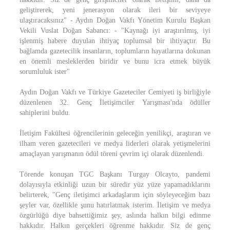
geliştirerek, yeni jenerasyon olarak ileri bir seviyeye
ulaştıracaksınız" - Aydın Doğan Vakfı Yönetim Kurulu Başkan
Vekili Vuslat Doğan Sabancı: - "Kaynağı iyi araştırılmış, iyi
işlenmiş habere duyulan ihtiyaç toplumsal bir ihtiyaçtır. Bu
bağlamda gazetecilik insanların, toplumların hayatlarına dokunan
en önemli mesleklerden biridir ve bunu icra etmek büyük
sorumluluk ister"
Aydın Doğan Vakfı ve Türkiye Gazeteciler Cemiyeti iş birliğiyle
düzenlenen 32. Genç İletişimciler Yarışması'nda ödüller
sahiplerini buldu.
İletişim Fakültesi öğrencilerinin geleceğin yenilikçi, araştıran ve
ilham veren gazetecileri ve medya liderleri olarak yetişmelerini
amaçlayan yarışmanın ödül töreni çevrim içi olarak düzenlendi.
Törende konuşan TGC Başkanı Turgay Olcayto, pandemi
dolayısıyla etkinliği uzun bir süredir yüz yüze yapamadıklarını
belirterek, "Genç iletişimci arkadaşlarım için söyleyeceğim bazı
şeyler var, özellikle şunu hatırlatmak isterim. İletişim ve medya
özgürlüğü diye bahsettiğimiz şey, aslında halkın bilgi edinme
hakkıdır. Halkın gerçekleri öğrenme hakkıdır. Siz de genç