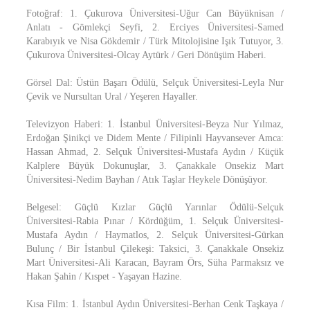
Fotoğraf: 1. Çukurova Üniversitesi-Uğur Can Büyüknisan /
Anlatı - Gömlekçi Seyfi, 2. Erciyes Üniversitesi-Samed
Karabıyık ve Nisa Gökdemir / Türk Mitolojisine Işık Tutuyor, 3.
Çukurova Üniversitesi-Olcay Aytürk / Geri Dönüşüm Haberi.
Görsel Dal: Üstün Başarı Ödülü, Selçuk Üniversitesi-Leyla Nur
Çevik ve Nursultan Ural / Yeşeren Hayaller.
Televizyon Haberi: 1. İstanbul Üniversitesi-Beyza Nur Yılmaz,
Erdoğan Şinikçi ve Didem Mente / Filipinli Hayvansever Amca:
Hassan Ahmad, 2. Selçuk Üniversitesi-Mustafa Aydın / Küçük
Kalplere Büyük Dokunuşlar, 3. Çanakkale Onsekiz Mart
Üniversitesi-Nedim Bayhan / Atık Taşlar Heykele Dönüşüyor.
Belgesel: Güçlü Kızlar Güçlü Yarınlar Ödülü-Selçuk
Üniversitesi-Rabia Pınar / Kördüğüm, 1. Selçuk Üniversitesi-
Mustafa Aydın / Haymatlos, 2. Selçuk Üniversitesi-Gürkan
Bulunç / Bir İstanbul Çilekeşi: Taksici, 3. Çanakkale Onsekiz
Mart Üniversitesi-Ali Karacan, Bayram Örs, Süha Parmaksız ve
Hakan Şahin / Kıspet - Yaşayan Hazine.
Kısa Film: 1. İstanbul Aydın Üniversitesi-Berhan Cenk Taşkaya /