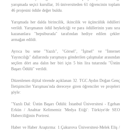
yarışmada seçici kurullar, 16 üniversiteden 61 öğrencinin toplam
46 projesini ödüle değer buldu.
Yarışmada her dalda birincilik, ikincilik ve üçüncülük ödülleri
verildi. Yarışmanın ödül heykelciği ve para ödüllerinin yanı sıra
kazananlara "hepsiburada" tarafından hediye edilen çekler
armağan edildi.
Ayrıca bu sene "Yazılı", "Görsel", "İşitsel" ve "İnternet
Yayıncılığı" dallarında yarışmaya gönderilen çalışmalar arasından
seçilen dört ana dalın her biri için 5 bin lira tutarında "Üstün
Başarı Ödülü" verildi.
Düzenlenen dijital törende açıklanan 32. TGC Aydın Doğan Genç
İletişimciler Yarışması'nda dereceye giren öğrenciler ve projeleri
şöyle:
"Yazılı Dal: Üstün Başarı Ödülü: İstanbul Üniversitesi - Egehan
Erkün / Anahtar Kelimemiz 'Medya Etiği': Türkiye'de SEO
Haberciliğinin Portresi.
Haber ve Haber Araştırma: 1.Çukurova Üniversitesi-Melek Eliş /