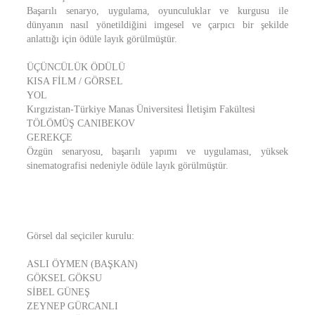
Başarılı senaryo, uygulama, oyunculuklar ve kurgusu ile
dünyanın nasıl yönetildiğini imgesel ve çarpıcı bir şekilde
anlattığı için ödüle layık görülmüştür.
ÜÇÜNCÜLÜK ÖDÜLÜ
KISA FİLM / GÖRSEL
YOL
Kırgızistan-Türkiye Manas Üniversitesi İletişim Fakültesi
TÖLÖMÜŞ CANIBEKOV
GEREKÇE
Özgün senaryosu, başarılı yapımı ve uygulaması, yüksek
sinematografisi nedeniyle ödüle layık görülmüştür.
Görsel dal seçiciler kurulu:
ASLI ÖYMEN (BAŞKAN)
GÖKSEL GÖKSU
SİBEL GÜNEŞ
ZEYNEP GÜRCANLI