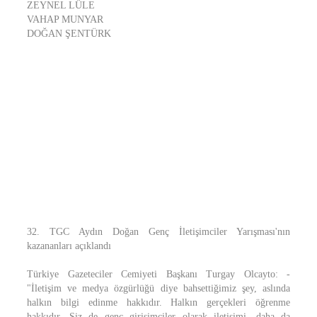
ZEYNEL LÜLE
VAHAP MUNYAR
DOĞAN ŞENTÜRK
32. TGC Aydın Doğan Genç İletişimciler Yarışması'nın
kazananları açıklandı
Türkiye Gazeteciler Cemiyeti Başkanı Turgay Olcayto: -
"İletişim ve medya özgürlüğü diye bahsettiğimiz şey, aslında
halkın bilgi edinme hakkıdır. Halkın gerçekleri öğrenme
hakkıdır. Siz de genç girişimciler olarak iletişimi, daha da