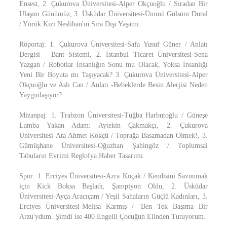
Ensest, 2. Çukurova Üniversitesi-Alper Okçuoğlu / Sıradan Bir
Ulaşım Günümüz, 3. Üsküdar Üniversitesi-Ümmü Gülsüm Dural
/ Yörük Kızı Neslihan'ın Sıra Dışı Yaşamı.
Röportaj: 1. Çukurova Üniversitesi-Safa Yusuf Güner / Anlatı
Dergisi - Bant Sistemi, 2. İstanbul Ticaret Üniversitesi-Sena
Yazgan / Robotlar İnsanlığın Sonu mu Olacak, Yoksa İnsanlığı
Yeni Bir Boyuta mı Taşıyacak? 3. Çukurova Üniversitesi-Alper
Okçuoğlu ve Aslı Can / Anlatı -Bebeklerde Besin Alerjisi Neden
Yaygınlaşıyor?
Mizanpaj: 1. Trabzon Üniversitesi-Tuğba Harbutoğlu / Güneşe
Lamba Yakan Adam: Aytekin Çakmakçı, 2. Çukurova
Üniversitesi-Ata Ahmet Kökçü / Toprağa Basamadan Ölmek!, 3.
Gümüşhane Üniversitesi-Oğuzhan Şahingöz / Toplumsal
Tabuların Evrimi Reglofya Haber Tasarımı.
Spor: 1. Erciyes Üniversitesi-Azra Koçak / Kendisini Savunmak
için Kick Boksa Başladı, Şampiyon Oldu, 2. Üsküdar
Üniversitesi-Ayça Aracıçam / Yeşil Sahaların Güçlü Kadınları, 3.
Erciyes Üniversitesi-Melisa Karmış / 'Ben Tek Başıma Bir
Arzu'ydum. Şimdi ise 400 Engelli Çocuğun Elinden Tutuyorum.