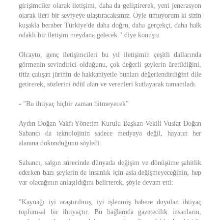
girişimciler olarak iletişimi, daha da geliştirerek, yeni jenerasyon
olarak ileri bir seviyeye ulaştıracaksınız. Öyle umuyorum ki sizin
kuşakla beraber Türkiye'de daha doğru, daha gerçekçi, daha halk
odaklı bir iletişim meydana gelecek." diye konuştu.
Olcayto, genç iletişimcileri bu yıl iletişimin çeşitli dallarında
görmenin sevindirici olduğunu, çok değerli şeylerin üretildiğini,
titiz çalışan jürinin de hakkaniyetle bunları değerlendirdiğini dile
getirerek, sözlerini ödül alan ve verenleri kutlayarak tamamladı.
- "Bu ihtiyaç hiçbir zaman bitmeyecek"
Aydın Doğan Vakfı Yönetim Kurulu Başkan Vekili Vuslat Doğan
Sabancı da teknolojinin sadece medyaya değil, hayatın her
alanına dokunduğunu söyledi.
Sabancı, salgın sürecinde dünyada değişim ve dönüşüme şahitlik
ederken bazı şeylerin de insanlık için asla değişmeyeceğinin, hep
var olacağının anlaşıldığını belirterek, şöyle devam etti:
"Kaynağı iyi araştırılmış, iyi işlenmiş habere duyulan ihtiyaç
toplumsal bir ihtiyaçtır. Bu bağlamda gazetecilik insanların,