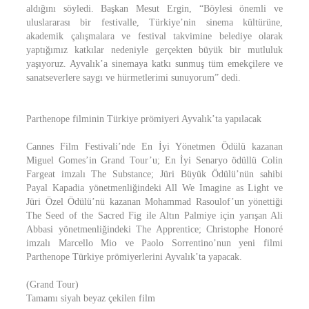
aldığını söyledi. Başkan Mesut Ergin, “Böylesi önemli ve
uluslararası bir festivalle, Türkiye’nin sinema kültürüne,
akademik çalışmalara ve festival takvimine belediye olarak
yaptığımız katkılar nedeniyle gerçekten büyük bir mutluluk
yaşıyoruz. Ayvalık’a sinemaya katkı sunmuş tüm emekçilere ve
sanatseverlere saygı ve hürmetlerimi sunuyorum” dedi.
Parthenope filminin Türkiye prömiyeri Ayvalık’ta yapılacak
Cannes Film Festivali’nde En İyi Yönetmen Ödülü kazanan
Miguel Gomes’in Grand Tour’u; En İyi Senaryo ödüllü Colin
Fargeat imzalı The Substance; Jüri Büyük Ödülü’nün sahibi
Payal Kapadia yönetmenliğindeki All We Imagine as Light ve
Jüri Özel Ödülü’nü kazanan Mohammad Rasoulof’un yönettiği
The Seed of the Sacred Fig ile Altın Palmiye için yarışan Ali
Abbasi yönetmenliğindeki The Apprentice; Christophe Honoré
imzalı Marcello Mio ve Paolo Sorrentino’nun yeni filmi
Parthenope Türkiye prömiyerlerini Ayvalık’ta yapacak.
(Grand Tour)
Tamamı siyah beyaz çekilen film