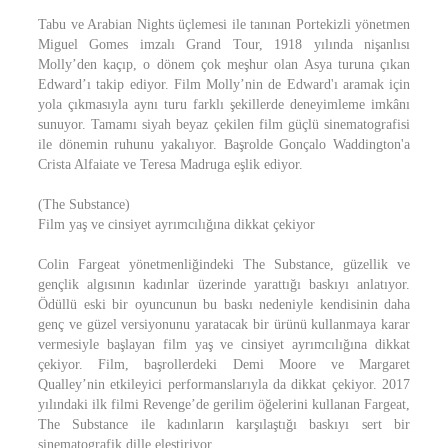
Tabu ve Arabian Nights üçlemesi ile tanınan Portekizli yönetmen
Miguel Gomes imzalı Grand Tour, 1918 yılında nişanlısı
Molly’den kaçıp, o dönem çok meşhur olan Asya turuna çıkan
Edward’ı takip ediyor. Film Molly’nin de Edward'ı aramak için
yola çıkmasıyla aynı turu farklı şekillerde deneyimleme imkânı
sunuyor. Tamamı siyah beyaz çekilen film güçlü sinematografisi
ile dönemin ruhunu yakalıyor. Başrolde Gonçalo Waddington'a
Crista Alfaiate ve Teresa Madruga eşlik ediyor.
(The Substance)
Film yaş ve cinsiyet ayrımcılığına dikkat çekiyor
Colin Fargeat yönetmenliğindeki The Substance, güzellik ve
gençlik algısının kadınlar üzerinde yarattığı baskıyı anlatıyor.
Ödüllü eski bir oyuncunun bu baskı nedeniyle kendisinin daha
genç ve güzel versiyonunu yaratacak bir ürünü kullanmaya karar
vermesiyle başlayan film yaş ve cinsiyet ayrımcılığına dikkat
çekiyor. Film, başrollerdeki Demi Moore ve Margaret
Qualley’nin etkileyici performanslarıyla da dikkat çekiyor. 2017
yılındaki ilk filmi Revenge’de gerilim öğelerini kullanan Fargeat,
The Substance ile kadınların karşılaştığı baskıyı sert bir
sinematografik dille eleştiriyor.