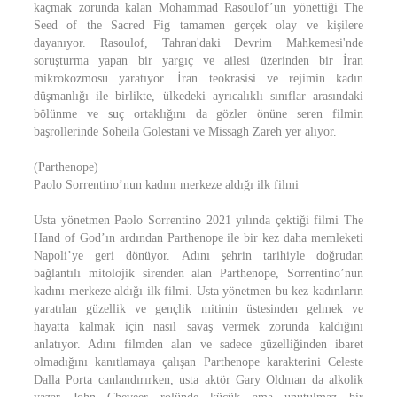
kaçmak zorunda kalan Mohammad Rasoulof’un yönettiği The
Seed of the Sacred Fig tamamen gerçek olay ve kişilere
dayanıyor. Rasoulof, Tahran'daki Devrim Mahkemesi'nde
soruşturma yapan bir yargıç ve ailesi üzerinden bir İran
mikrokozmosu yaratıyor. İran teokrasisi ve rejimin kadın
düşmanlığı ile birlikte, ülkedeki ayrıcalıklı sınıflar arasındaki
bölünme ve suç ortaklığını da gözler önüne seren filmin
başrollerinde Soheila Golestani ve Missagh Zareh yer alıyor.
(Parthenope)
Paolo Sorrentino’nun kadını merkeze aldığı ilk filmi
Usta yönetmen Paolo Sorrentino 2021 yılında çektiği filmi The
Hand of God’ın ardından Parthenope ile bir kez daha memleketi
Napoli’ye geri dönüyor. Adını şehrin tarihiyle doğrudan
bağlantılı mitolojik sirenden alan Parthenope, Sorrentino’nun
kadını merkeze aldığı ilk filmi. Usta yönetmen bu kez kadınların
yaratılan güzellik ve gençlik mitinin üstesinden gelmek ve
hayatta kalmak için nasıl savaş vermek zorunda kaldığını
anlatıyor. Adını filmden alan ve sadece güzelliğinden ibaret
olmadığını kanıtlamaya çalışan Parthenope karakterini Celeste
Dalla Porta canlandırırken, usta aktör Gary Oldman da alkolik