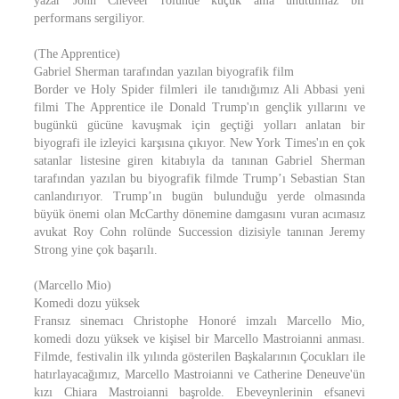
yazar John Cheveer rolünde küçük ama unutulmaz bir
performans sergiliyor.
(The Apprentice)
Gabriel Sherman tarafından yazılan biyografik film
Border ve Holy Spider filmleri ile tanıdığımız Ali Abbasi yeni
filmi The Apprentice ile Donald Trump'ın gençlik yıllarını ve
bugünkü gücüne kavuşmak için geçtiği yolları anlatan bir
biyografi ile izleyici karşısına çıkıyor. New York Times'ın en çok
satanlar listesine giren kitabıyla da tanınan Gabriel Sherman
tarafından yazılan bu biyografik filmde Trump’ı Sebastian Stan
canlandırıyor. Trump’ın bugün bulunduğu yerde olmasında
büyük önemi olan McCarthy dönemine damgasını vuran acımasız
avukat Roy Cohn rolünde Succession dizisiyle tanınan Jeremy
Strong yine çok başarılı.
(Marcello Mio)
Komedi dozu yüksek
Fransız sinemacı Christophe Honoré imzalı Marcello Mio,
komedi dozu yüksek ve kişisel bir Marcello Mastroianni anması.
Filmde, festivalin ilk yılında gösterilen Başkalarının Çocukları ile
hatırlayacağımız, Marcello Mastroianni ve Catherine Deneuve'ün
kızı Chiara Mastroianni başrolde. Ebeveynlerinin efsanevi