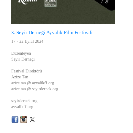
3. Seyir Derneği Ayvalık Film Festivali
17 - 22 Eylül 2024
Düzenleyen
Seyir Derneği
Festival Direktörü
Azize Tan
azize.tan @ ayvalikff.org
azize.tan @ seyirdernek.org
seyirdernek.org
ayvalikff.org