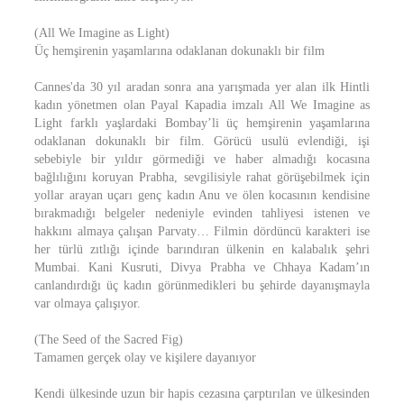
(All We Imagine as Light)
Üç hemşirenin yaşamlarına odaklanan dokunaklı bir film
Cannes'da 30 yıl aradan sonra ana yarışmada yer alan ilk Hintli
kadın yönetmen olan Payal Kapadia imzalı All We Imagine as
Light farklı yaşlardaki Bombay’li üç hemşirenin yaşamlarına
odaklanan dokunaklı bir film. Görücü usulü evlendiği, işi
sebebiyle bir yıldır görmediği ve haber almadığı kocasına
bağlılığını koruyan Prabha, sevgilisiyle rahat görüşebilmek için
yollar arayan uçarı genç kadın Anu ve ölen kocasının kendisine
bırakmadığı belgeler nedeniyle evinden tahliyesi istenen ve
hakkını almaya çalışan Parvaty… Filmin dördüncü karakteri ise
her türlü zıtlığı içinde barındıran ülkenin en kalabalık şehri
Mumbai. Kani Kusruti, Divya Prabha ve Chhaya Kadam’ın
canlandırdığı üç kadın görünmedikleri bu şehirde dayanışmayla
var olmaya çalışıyor.
(The Seed of the Sacred Fig)
Tamamen gerçek olay ve kişilere dayanıyor
Kendi ülkesinde uzun bir hapis cezasına çarptırılan ve ülkesinden