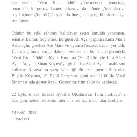
kez verilen ‘Yeni Bir…’ ödülü yönetmenden oyuncuya,
senaristten kurgucuya kamera arkası ya da önünde görev alan ve
o yıl içinde gösterdiği başarılarla öne çıkan genç bir sinemacıya
sunuluyor.
Ödülün bu yılki sahibini belirleyen seçici kurulda yönetmen,
senarist Belmin Söylemez, kurgucu Ali Aga, yapımcı Anna Maria
Aslanoğlu, gazeteci Asu Maro ve oyuncu Nezaket Erden yer aldı.
Üçüncü yılında kurgu dalında verilen 75 bin TL değerindeki
‘Yeni Bir…’ ödülü Büyük Kuşatma (2024) filmiyle Lisa Aksel
Ayhan’a, yani Sinan Kesova’ya gitti. Lisa Aksel Ayhan mahlasını
kullanan Kesova’nın yazıp yönettiği ilk uzun metraj film olan
Büyük Kuşatma, 19 Eylül Perşembe günü saat 21:00’da Vural
Sineması’nda gösterilecek. Gösterime film ekibi de katılacak.
22 Eylül’e dek sürecek Ayvalık Uluslararası Film Festivali’ne
dair gelişmelere festivalin internet sitesi üzerinden ulaşılabiliyor.
18 Eylül 2024
altyazi.net