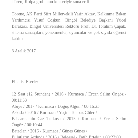
Tören, Kolpa grubunun konseriyle sona erdi.
Törene, AK Parti Siirt Milletvekili Yasin Aktay, Kalkınma Bakan
Yardımcısı Yusuf Coşkun, Bingöl Belediye Başkanı Yücel
Barakazi, Bingöl Üniversitesi Rektörü Prof. Dr. İbrahim Çapak,
sinema sanatçıları, yönetmenler, oyuncular ve çok sayıda öğrenci
katıldı.
3 Aralık 2017
Finalist Eserler
12 Saat (12 Stunden) / 2016 / Kurmaca / Ercan Selim Öngöz /
00:11:33
Abiye / 2017 / Kurmaca / Doğuş Algün / 00:16:23
Askıda / 2016 / Kurmaca / Yeşim Tonbaz Güler /
Babaannemin Caz Tutkusu / 2015 / Kurmaca / Ercan Selim
Öngöz / 00:10:44
Bataclan / 2016 / Kurmaca / Güneş Güneş /
Bulutların Ardında / 2016 / Belgesel / Fatih Ertekin / 00:22:00