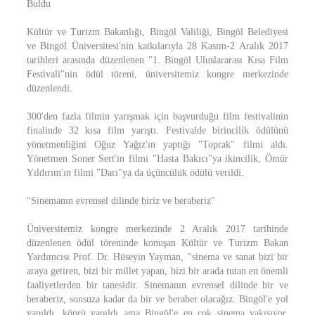
Buldu
Kültür ve Turizm Bakanlığı, Bingöl Valiliği, Bingöl Belediyesi
ve Bingöl Üniversitesi'nin katkılarıyla 28 Kasım-2 Aralık 2017
tarihleri arasında düzenlenen "1. Bingöl Uluslararası Kısa Film
Festivali"nin ödül töreni, üniversitemiz kongre merkezinde
düzenlendi.
300'den fazla filmin yarışmak için başvurduğu film festivalinin
finalinde 32 kısa film yarıştı. Festivalde birincilik ödülünü
yönetmenliğini Oğuz Yağız'ın yaptığı "Toprak" filmi aldı.
Yönetmen Soner Sert'in filmi "Hasta Bakıcı"ya ikincilik, Ömür
Yıldırım'ın filmi "Darı"ya da üçüncülük ödülü verildi.
"Sinemanın evrensel dilinde biriz ve beraberiz"
Üniversitemiz kongre merkezinde 2 Aralık 2017 tarihinde
düzenlenen ödül töreninde konuşan Kültür ve Turizm Bakan
Yardımcısı Prof. Dr. Hüseyin Yayman, "sinema ve sanat bizi bir
araya getiren, bizi bir millet yapan, bizi bir arada tutan en önemli
faaliyetlerden bir tanesidir. Sinemanın evrensel dilinde bir ve
beraberiz, sonsuza kadar da bir ve beraber olacağız. Bingöl'e yol
yapıldı, köprü yapıldı ama Bingöl'e en çok sinema yakışıyor,