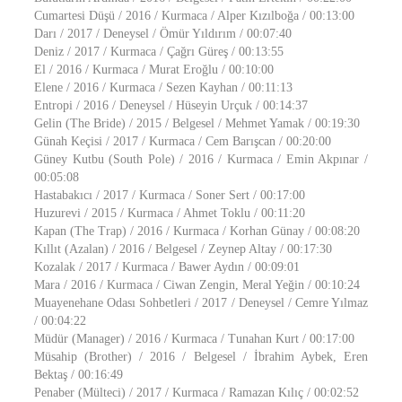
Cumartesi Düşü / 2016 / Kurmaca / Alper Kızılboğa / 00:13:00
Darı / 2017 / Deneysel / Ömür Yıldırım / 00:07:40
Deniz / 2017 / Kurmaca / Çağrı Güreş / 00:13:55
El / 2016 / Kurmaca / Murat Eroğlu / 00:10:00
Elene / 2016 / Kurmaca / Sezen Kayhan / 00:11:13
Entropi / 2016 / Deneysel / Hüseyin Urçuk / 00:14:37
Gelin (The Bride) / 2015 / Belgesel / Mehmet Yamak / 00:19:30
Günah Keçisi / 2017 / Kurmaca / Cem Barışcan / 00:20:00
Güney Kutbu (South Pole) / 2016 / Kurmaca / Emin Akpınar /
00:05:08
Hastabakıcı / 2017 / Kurmaca / Soner Sert / 00:17:00
Huzurevi / 2015 / Kurmaca / Ahmet Toklu / 00:11:20
Kapan (The Trap) / 2016 / Kurmaca / Korhan Günay / 00:08:20
Kıllıt (Azalan) / 2016 / Belgesel / Zeynep Altay / 00:17:30
Kozalak / 2017 / Kurmaca / Bawer Aydın / 00:09:01
Mara / 2016 / Kurmaca / Ciwan Zengin, Meral Yeğin / 00:10:24
Muayenehane Odası Sohbetleri / 2017 / Deneysel / Cemre Yılmaz
/ 00:04:22
Müdür (Manager) / 2016 / Kurmaca / Tunahan Kurt / 00:17:00
Müsahip (Brother) / 2016 / Belgesel / İbrahim Aybek, Eren
Bektaş / 00:16:49
Penaber (Mülteci) / 2017 / Kurmaca / Ramazan Kılıç / 00:02:52