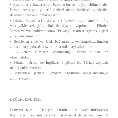
• Başvurular yalnızca online başvuru formu ile yapılabilmektedir.
Kargo, posta gibi yollarla fiziksel olarak iletilecek gönderiler
değerlendirmeye alınmayacaktır.
• Filmler Vimeo’ya (.mp(e)g/ .avi / .vob / .mov / .mp4 / .m4v,
vb.) yüklenerek şifreli link ile başvuru yapılmalıdır. Filmler
Vimeo’ya yüklendikten sonra “Privacy” sekmesi açılarak kişisel
şifre belirlenmelidir.
• Belirlenen şifre ve URL bağlantısı www.bingolkisafilm.org
adresinden yapılacak başvuru esnasında paylaşılmalıdır.
• Yüklenen filmlerin çözünürlüğü 1920×1080’den az
olmamalıdır.
• Filmler Türkçe ise İngilizce, İngilizce ise Türkçe altyazılı
olarak yüklenmelidir.
• Yukarıdaki şartlara uymayan başvurular değerlendirmeye
alınmayacaktır.
DEĞERLENDİRME
Danışma Kurulu: Danışma Kurulu ulusal veya uluslararası
boyutta tanınan, sinema veya ilişkili sanat dallarında uzman 5