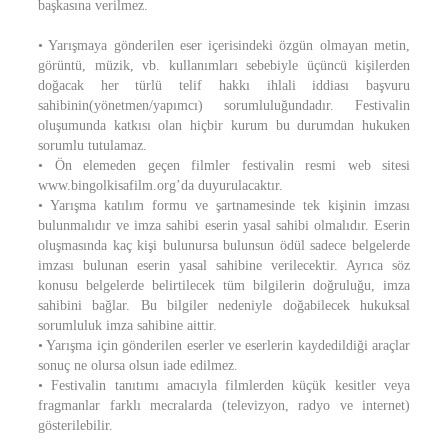
başkasına verilmez.
• Yarışmaya gönderilen eser içerisindeki özgün olmayan metin,
görüntü, müzik, vb. kullanımları sebebiyle üçüncü kişilerden
doğacak her türlü telif hakkı ihlali iddiası başvuru
sahibinin(yönetmen/yapımcı) sorumluluğundadır. Festivalin
oluşumunda katkısı olan hiçbir kurum bu durumdan hukuken
sorumlu tutulamaz.
• Ön elemeden geçen filmler festivalin resmi web sitesi
www.bingolkisafilm.org’da duyurulacaktır.
• Yarışma katılım formu ve şartnamesinde tek kişinin imzası
bulunmalıdır ve imza sahibi eserin yasal sahibi olmalıdır. Eserin
oluşmasında kaç kişi bulunursa bulunsun ödül sadece belgelerde
imzası bulunan eserin yasal sahibine verilecektir. Ayrıca söz
konusu belgelerde belirtilecek tüm bilgilerin doğruluğu, imza
sahibini bağlar. Bu bilgiler nedeniyle doğabilecek hukuksal
sorumluluk imza sahibine aittir.
• Yarışma için gönderilen eserler ve eserlerin kaydedildiği araçlar
sonuç ne olursa olsun iade edilmez.
• Festivalin tanıtımı amacıyla filmlerden küçük kesitler veya
fragmanlar farklı mecralarda (televizyon, radyo ve internet)
gösterilebilir.