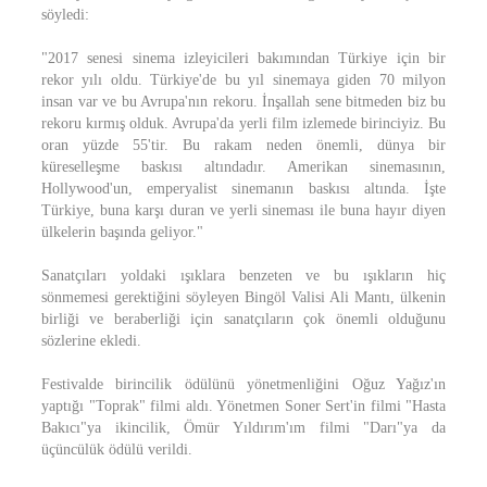
söyledi:
"2017 senesi sinema izleyicileri bakımından Türkiye için bir
rekor yılı oldu. Türkiye'de bu yıl sinemaya giden 70 milyon
insan var ve bu Avrupa'nın rekoru. İnşallah sene bitmeden biz bu
rekoru kırmış olduk. Avrupa'da yerli film izlemede birinciyiz. Bu
oran yüzde 55'tir. Bu rakam neden önemli, dünya bir
küreselleşme baskısı altındadır. Amerikan sinemasının,
Hollywood'un, emperyalist sinemanın baskısı altında. İşte
Türkiye, buna karşı duran ve yerli sineması ile buna hayır diyen
ülkelerin başında geliyor."
Sanatçıları yoldaki ışıklara benzeten ve bu ışıkların hiç
sönmemesi gerektiğini söyleyen Bingöl Valisi Ali Mantı, ülkenin
birliği ve beraberliği için sanatçıların çok önemli olduğunu
sözlerine ekledi.
Festivalde birincilik ödülünü yönetmenliğini Oğuz Yağız'ın
yaptığı "Toprak" filmi aldı. Yönetmen Soner Sert'in filmi "Hasta
Bakıcı"ya ikincilik, Ömür Yıldırım'ım filmi "Darı"ya da
üçüncülük ödülü verildi.