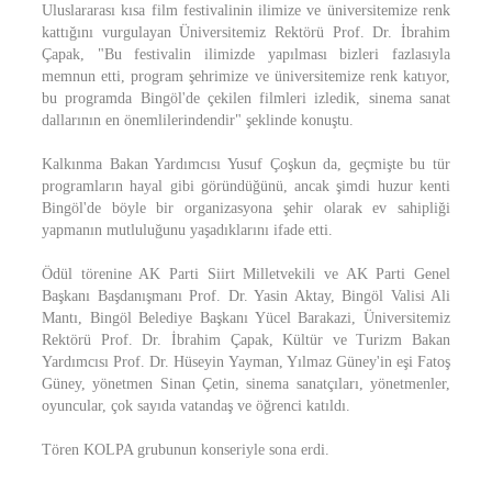
Uluslararası kısa film festivalinin ilimize ve üniversitemize renk
kattığını vurgulayan Üniversitemiz Rektörü Prof. Dr. İbrahim
Çapak, "Bu festivalin ilimizde yapılması bizleri fazlasıyla
memnun etti, program şehrimize ve üniversitemize renk katıyor,
bu programda Bingöl'de çekilen filmleri izledik, sinema sanat
dallarının en önemlilerindendir" şeklinde konuştu.
Kalkınma Bakan Yardımcısı Yusuf Çoşkun da, geçmişte bu tür
programların hayal gibi göründüğünü, ancak şimdi huzur kenti
Bingöl'de böyle bir organizasyona şehir olarak ev sahipliği
yapmanın mutluluğunu yaşadıklarını ifade etti.
Ödül törenine AK Parti Siirt Milletvekili ve AK Parti Genel
Başkanı Başdanışmanı Prof. Dr. Yasin Aktay, Bingöl Valisi Ali
Mantı, Bingöl Belediye Başkanı Yücel Barakazi, Üniversitemiz
Rektörü Prof. Dr. İbrahim Çapak, Kültür ve Turizm Bakan
Yardımcısı Prof. Dr. Hüseyin Yayman, Yılmaz Güney'in eşi Fatoş
Güney, yönetmen Sinan Çetin, sinema sanatçıları, yönetmenler,
oyuncular, çok sayıda vatandaş ve öğrenci katıldı.
Tören KOLPA grubunun konseriyle sona erdi.