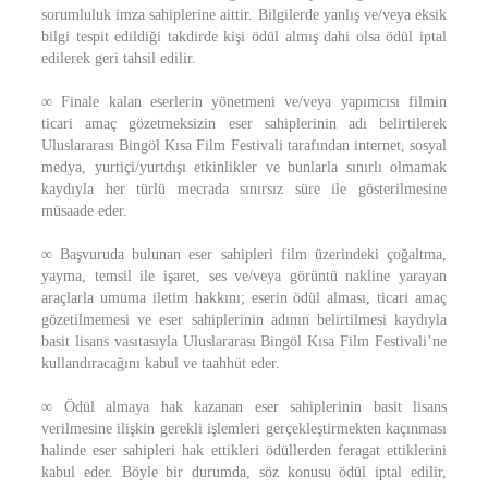
sorumluluk imza sahiplerine aittir. Bilgilerde yanlış ve/veya eksik
bilgi tespit edildiği takdirde kişi ödül almış dahi olsa ödül iptal
edilerek geri tahsil edilir.
∞ Finale kalan eserlerin yönetmeni ve/veya yapımcısı filmin
ticari amaç gözetmeksizin eser sahiplerinin adı belirtilerek
Uluslararası Bingöl Kısa Film Festivali tarafından internet, sosyal
medya, yurtiçi/yurtdışı etkinlikler ve bunlarla sınırlı olmamak
kaydıyla her türlü mecrada sınırsız süre ile gösterilmesine
müsaade eder.
∞ Başvuruda bulunan eser sahipleri film üzerindeki çoğaltma,
yayma, temsil ile işaret, ses ve/veya görüntü nakline yarayan
araçlarla umuma iletim hakkını; eserin ödül alması, ticari amaç
gözetilmemesi ve eser sahiplerinin adının belirtilmesi kaydıyla
basit lisans vasıtasıyla Uluslararası Bingöl Kısa Film Festivali’ne
kullandıracağını kabul ve taahhüt eder.
∞ Ödül almaya hak kazanan eser sahiplerinin basit lisans
verilmesine ilişkin gerekli işlemleri gerçekleştirmekten kaçınması
halinde eser sahipleri hak ettikleri ödüllerden feragat ettiklerini
kabul eder. Böyle bir durumda, söz konusu ödül iptal edilir,