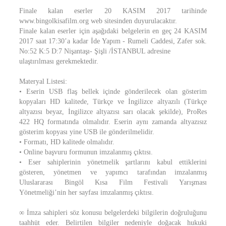
Finale kalan eserler 20 KASIM 2017 tarihinde
www.bingolkisafilm.org web sitesinden duyurulacaktır.
Finale kalan eserler için aşağıdaki belgelerin en geç 24 KASIM
2017 saat 17:30’a kadar İde Yapım - Rumeli Caddesi, Zafer sok.
No:52 K:5 D:7 Nişantaşı- Şişli /İSTANBUL adresine
ulaştırılması gerekmektedir.
Materyal Listesi:
• Eserin USB flaş bellek içinde gönderilecek olan gösterim
kopyaları HD kalitede, Türkçe ve İngilizce altyazılı (Türkçe
altyazısı beyaz, İngilizce altyazısı sarı olacak şekilde), ProRes
422 HQ formatında olmalıdır. Eserin aynı zamanda altyazısız
gösterim kopyası yine USB ile gönderilmelidir.
• Formatı, HD kalitede olmalıdır.
• Online başvuru formunun imzalanmış çıktısı.
• Eser sahiplerinin yönetmelik şartlarını kabul ettiklerini
gösteren, yönetmen ve yapımcı tarafından imzalanmış
Uluslararası Bingöl Kısa Film Festivali Yarışması
Yönetmeliği’nin her sayfası imzalanmış çıktısı.
∞ İmza sahipleri söz konusu belgelerdeki bilgilerin doğruluğunu
taahhüt eder. Belirtilen bilgiler nedeniyle doğacak hukuki