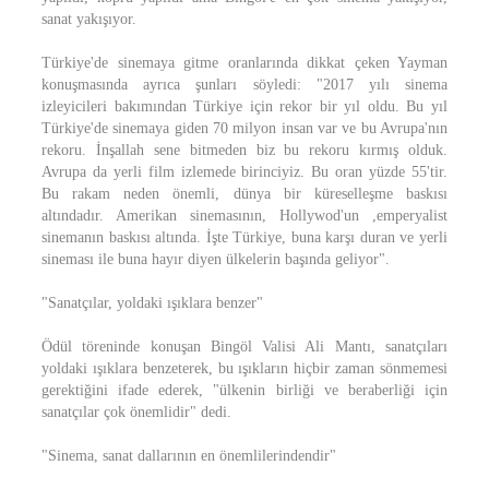
sanat yakışıyor.
Türkiye'de sinemaya gitme oranlarında dikkat çeken Yayman
konuşmasında ayrıca şunları söyledi: "2017 yılı sinema
izleyicileri bakımından Türkiye için rekor bir yıl oldu. Bu yıl
Türkiye'de sinemaya giden 70 milyon insan var ve bu Avrupa'nın
rekoru. İnşallah sene bitmeden biz bu rekoru kırmış olduk.
Avrupa da yerli film izlemede birinciyiz. Bu oran yüzde 55'tir.
Bu rakam neden önemli, dünya bir küreselleşme baskısı
altındadır. Amerikan sinemasının, Hollywod'un ,emperyalist
sinemanın baskısı altında. İşte Türkiye, buna karşı duran ve yerli
sineması ile buna hayır diyen ülkelerin başında geliyor".
"Sanatçılar, yoldaki ışıklara benzer"
Ödül töreninde konuşan Bingöl Valisi Ali Mantı, sanatçıları
yoldaki ışıklara benzeterek, bu ışıkların hiçbir zaman sönmemesi
gerektiğini ifade ederek, "ülkenin birliği ve beraberliği için
sanatçılar çok önemlidir" dedi.
"Sinema, sanat dallarının en önemlilerindendir"