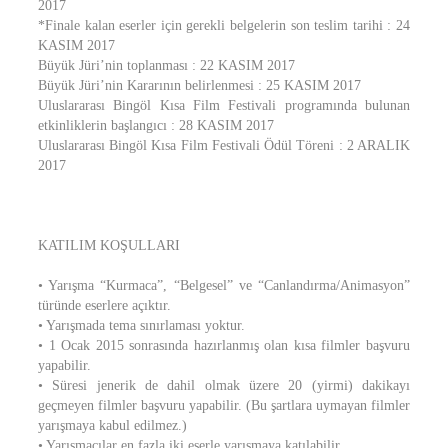
2017
*Finale kalan eserler için gerekli belgelerin son teslim tarihi : 24
KASIM 2017
Büyük Jüri’nin toplanması : 22 KASIM 2017
Büyük Jüri’nin Kararının belirlenmesi : 25 KASIM 2017
Uluslararası Bingöl Kısa Film Festivali programında bulunan
etkinliklerin başlangıcı : 28 KASIM 2017
Uluslararası Bingöl Kısa Film Festivali Ödül Töreni : 2 ARALIK
2017
KATILIM KOŞULLARI
• Yarışma “Kurmaca”, “Belgesel” ve “Canlandırma/Animasyon”
türünde eserlere açıktır.
• Yarışmada tema sınırlaması yoktur.
• 1 Ocak 2015 sonrasında hazırlanmış olan kısa filmler başvuru
yapabilir.
• Süresi jenerik de dahil olmak üzere 20 (yirmi) dakikayı
geçmeyen filmler başvuru yapabilir. (Bu şartlara uymayan filmler
yarışmaya kabul edilmez.)
• Yarışmacılar en fazla iki eserle yarışmaya katılabilir.