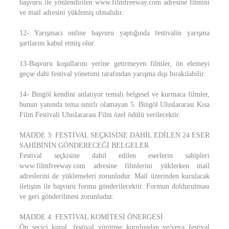
başvuru ile yönlendirilen www.filmfreeway.com adresine filmini
ve mail adresini yüklemiş olmalıdır.
12- Yarışmacı online başvuru yaptığında festivalin yarışma
şartlarını kabul etmiş olur.
13-Başvuru koşullarını yerine getirmeyen filmler, ön elemeyi
geçse dahi festival yönetimi tarafından yarışma dışı bırakılabilir.
14- Bingöl kendini anlatıyor temalı belgesel ve kurmaca filmler,
bunun yanında tema sınırlı olamayan 5. Bingöl Uluslararası Kısa
Film Festivali Uluslararası Film özel ödülü verilecektir.
MADDE 3: FESTİVAL SEÇKİSİNE DAHİL EDİLEN 24 ESER
SAHİBİNİN GÖNDERECEĞİ BELGELER
Festival seçkisine dahil edilen eserlerin sahipleri
www.filmfreeway.com adresine filmlerini yüklerken mail
adreslerini de yüklemeleri zorunludur. Mail üzerinden kurulacak
iletişim ile başvuru formu gönderilecektir. Formun doldurulması
ve geri gönderilmesi zorunludur.
MADDE 4: FESTİVAL KOMİTESİ ÖNERGESİ
Ön seçici kurul, festival yürütme kurulundan ve/veya festival