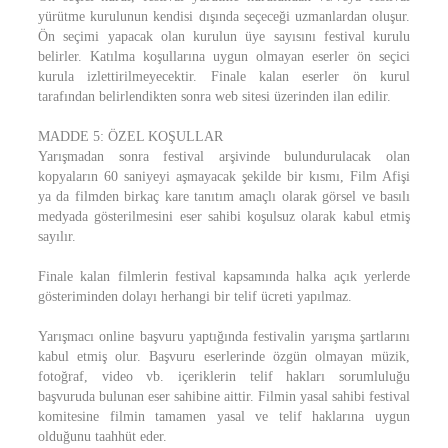
yürütme kurulunun kendisi dışında seçeceği uzmanlardan oluşur.
Ön seçimi yapacak olan kurulun üye sayısını festival kurulu
belirler. Katılma koşullarına uygun olmayan eserler ön seçici
kurula izlettirilmeyecektir. Finale kalan eserler ön kurul
tarafından belirlendikten sonra web sitesi üzerinden ilan edilir.
MADDE 5: ÖZEL KOŞULLAR
Yarışmadan sonra festival arşivinde bulundurulacak olan
kopyaların 60 saniyeyi aşmayacak şekilde bir kısmı, Film Afişi
ya da filmden birkaç kare tanıtım amaçlı olarak görsel ve basılı
medyada gösterilmesini eser sahibi koşulsuz olarak kabul etmiş
sayılır.
Finale kalan filmlerin festival kapsamında halka açık yerlerde
gösteriminden dolayı herhangi bir telif ücreti yapılmaz.
Yarışmacı online başvuru yaptığında festivalin yarışma şartlarını
kabul etmiş olur. Başvuru eserlerinde özgün olmayan müzik,
fotoğraf, video vb. içeriklerin telif hakları sorumluluğu
başvuruda bulunan eser sahibine aittir. Filmin yasal sahibi festival
komitesine filmin tamamen yasal ve telif haklarına uygun
olduğunu taahhüt eder.