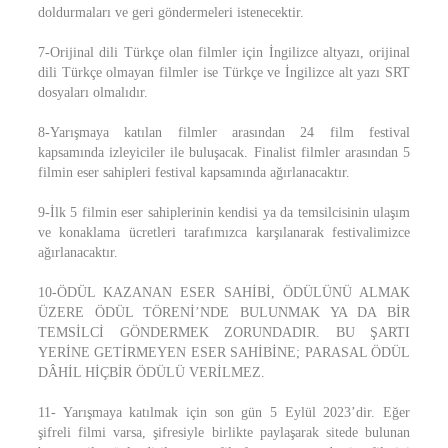
doldurmaları ve geri göndermeleri istenecektir.
7-Orijinal dili Türkçe olan filmler için İngilizce altyazı, orijinal
dili Türkçe olmayan filmler ise Türkçe ve İngilizce alt yazı SRT
dosyaları olmalıdır.
8-Yarışmaya katılan filmler arasından 24 film festival
kapsamında izleyiciler ile buluşacak. Finalist filmler arasından 5
filmin eser sahipleri festival kapsamında ağırlanacaktır.
9-İlk 5 filmin eser sahiplerinin kendisi ya da temsilcisinin ulaşım
ve konaklama ücretleri tarafımızca karşılanarak festivalimizce
ağırlanacaktır.
10-ÖDÜL KAZANAN ESER SAHİBİ, ÖDÜLÜNÜ ALMAK
ÜZERE ÖDÜL TÖRENİ’NDE BULUNMAK YA DA BİR
TEMSİLCİ GÖNDERMEK ZORUNDADIR. BU ŞARTI
YERİNE GETİRMEYEN ESER SAHİBİNE; PARASAL ÖDÜL
DÂHİL HİÇBİR ÖDÜLÜ VERİLMEZ.
11- Yarışmaya katılmak için son gün 5 Eylül 2023’dir. Eğer
şifreli filmi varsa, şifresiyle birlikte paylaşarak sitede bulunan