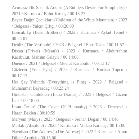
Acımasız Bir Sadelik Arzusu (A Ruthless Desire For Simplicity) /
2021 / Kurmaca / Bulut Kırbaş / 00:15:27
Beyaz Dağın Çocukları (Children of the White Mountain) / 2023
/ Belgesel / Yalçın Çiftçi / 00:20:00
Boncuk İşi (Bead Brothers) / 2022 / Kurmaca / Aykut Temel /
00:24:01
Dehliz (The Vestibule) / 2023 / Belgesel / Eser Tokas / 00:11:57
Distan (Trivet) (Mesafe) / 2023 / Kurmaca / Abdurrahim
Karabulut, Mahsun Celayir / 00:14:06
Duende / 2021 / Belgesel / Mevlüt Karabulut / 00:13:17
Gözlerin (Your Eyes) / 2023 / Kurmaca / Korhan Topcu /
00:17:17
Her Şey Yolunda (Everything is Fine) / 2022 / Belgesel /
Muhammet Beyazdağ / 00:23:24
Hindistan Günlükleri (India Diaries) / 2023 / Belgesel / Gizem
İbak / 00:18:00
İnsan Örtüsü (The Cover Of Humanity) / 2023 / Deneysel /
Hazan Beklen / 00:10:59
Meryem (Mary) / 2023 / Belgesel / Serhan Doğan / 00:14:46
Mutlak (Absolute) / 2023 / Kurmaca / Volkan Karataş / 00:15:00
Navnisan (The Address) (Dıe Adresse) / 2022 / Kurmaca / Aram
Dildar Arıtürk / 00:15:00