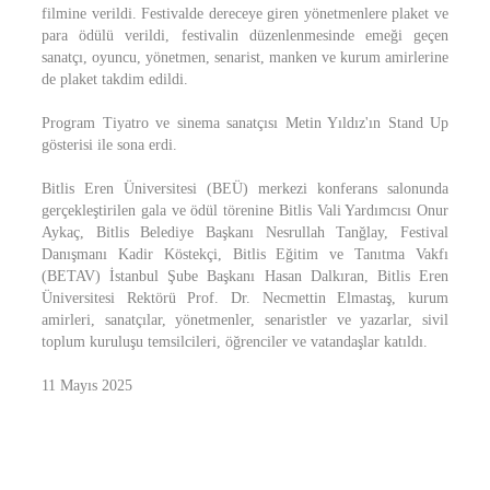
filmine verildi. Festivalde dereceye giren yönetmenlere plaket ve
para ödülü verildi, festivalin düzenlenmesinde emeği geçen
sanatçı, oyuncu, yönetmen, senarist, manken ve kurum amirlerine
de plaket takdim edildi.
Program Tiyatro ve sinema sanatçısı Metin Yıldız'ın Stand Up
gösterisi ile sona erdi.
Bitlis Eren Üniversitesi (BEÜ) merkezi konferans salonunda
gerçekleştirilen gala ve ödül törenine Bitlis Vali Yardımcısı Onur
Aykaç, Bitlis Belediye Başkanı Nesrullah Tanğlay, Festival
Danışmanı Kadir Köstekçi, Bitlis Eğitim ve Tanıtma Vakfı
(BETAV) İstanbul Şube Başkanı Hasan Dalkıran, Bitlis Eren
Üniversitesi Rektörü Prof. Dr. Necmettin Elmastaş, kurum
amirleri, sanatçılar, yönetmenler, senaristler ve yazarlar, sivil
toplum kuruluşu temsilcileri, öğrenciler ve vatandaşlar katıldı.
11 Mayıs 2025