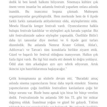
dedik ki ben kendi halkımı biliyorum. Sinemaya kültüre çok
önem veren insanlar bu anlamda festivali yaparken onlara aslında
inandık. Bu inancımız boşuna çıkmadı. Muhteşem
organizasyonlar gerçekleştirdik. Hem merkezde hem de 6 ilçede
farklı farklı zamanlarda atölyelerimiz oldu, söyleşilerimiz oldu.
Mesela Hizan'da kenger festivali vardı. Oyuncularımız halkla
buluştu festivale katıldılar ve söyleşileri açık havada yaptılar. Biz
tabi festivalimizde sadece söyleşiler yapmadık. Özellikle Bitlis'i
daha iyi tanısınlar diye merkez ve 6 ilçede gezi turları
düzenledik. Bu anlamda Nemrut Krater Gölünü, Ahlat'ı,
Adilcevaz'ı ve Tatvan'ı tüm konuklarla birlikte ziyaret ettik.
Güzel ve başarılı bir festival olduğuna inanıyorum. Halkın çok
fazla ilgisi vardı. Bu ilgi bizi mutlu etti demek ki doğru yoldayız.
Ödül alan tüm arkadaşları ayrı ayrı tebrik ediyorum. Artık
ikincisi için hazırlıklarımıza başlayacağız."
Çelik konuşmasına şu sözlerle devam etti; "Buradaki amaç
aslında sinema yapımcılarını biraz daha teşvik etmektir. Sinema
yapımcılarının çoğu özellikle festivallere katılanların çoğu bir
bütçe sorunu var. Bizde bunu aşmak için biraz bir bütçe verelim
dedik. Festivalimizde bu anlamda 500 bin TL gibi bir miktar
dağıtmış olduk. İnanılmaz yoğun ve güzel bir galaydı. Tıklım