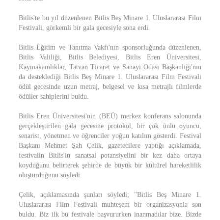
Bitlis'te bu yıl düzenlenen Bitlis Beş Minare 1. Uluslararası Film
Festivali, görkemli bir gala gecesiyle sona erdi.
Bitlis Eğitim ve Tanıtma Vakfı'nın sponsorluğunda düzenlenen,
Bitlis Valiliği, Bitlis Belediyesi, Bitlis Eren Üniversitesi,
Kaymakamlıklar, Tatvan Ticaret ve Sanayi Odası Başkanlığı'nın
da desteklediği Bitlis Beş Minare 1. Uluslararası Film Festivali
ödül gecesinde uzun metraj, belgesel ve kısa metrajlı filmlerde
ödüller sahiplerini buldu.
Bitlis Eren Üniversitesi'nin (BEÜ) merkez konferans salonunda
gerçekleştirilen gala gecesine protokol, bir çok ünlü oyuncu,
senarist, yönetmen ve öğrenciler yoğun katılım gösterdi. Festival
Başkanı Mehmet Şah Çelik, gazetecilere yaptığı açıklamada,
festivalin Bitlis'in sanatsal potansiyelini bir kez daha ortaya
koyduğunu belirterek şehirde de büyük bir kültürel hareketlilik
oluşturduğunu söyledi.
Çelik, açıklamasında şunları söyledi; "Bitlis Beş Minare 1.
Uluslararası Film Festivali muhteşem bir organizasyonla son
buldu. Biz ilk bu festivale başvururken inanmadılar bize. Bizde