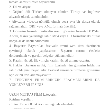
tamamlanmış filmler başvurabilir.
2. Dil ve altyazı:
• Orijinal dili Türkçe olmayan filmler, Türkçe ve İngilizce
altyazılı olarak sunulmalıdır.
• Altyazılar videoya gömülü olmalı veya ayrı bir dosya olarak
sağlanmalıdır (SRT veya XML formatı önerilir).
3. Gösterim formatı: Festivalin resmi gösterim formatı DCP’dir.
Ancak, teknik yeterliliğe sahip MP4 veya HD formatındaki dijital
kopyalar da kabul edilecektir.
4. Başvuru: Başvurular, festivalin resmi web sitesi üzerinden
çevrimiçi olarak yapılacaktır. Başvuru formu eksiksiz
doldurulmalı ve gerekli belgeler yüklenmelidir.
5. Katılım ücreti: İlk yıl için katılım ücreti alınmayacaktır.
6. Haklar: Başvuru sahibi, film üzerinde tüm gösterim haklarına
sahip olduğunu beyan eder. Festival süresince filmlerin gösterimi
için ek bir izin alınmayacaktır.
7. TERCİHEN FİLMLERİNİZİN FRAGMANLARINI DA
YÜKLEYEBİLİRSİNİZ.
UZUN METRAJ FİLM kategorisi
Katılım koşulları:
• Süre: En az 60 dakika uzunluğunda olmalıdır.