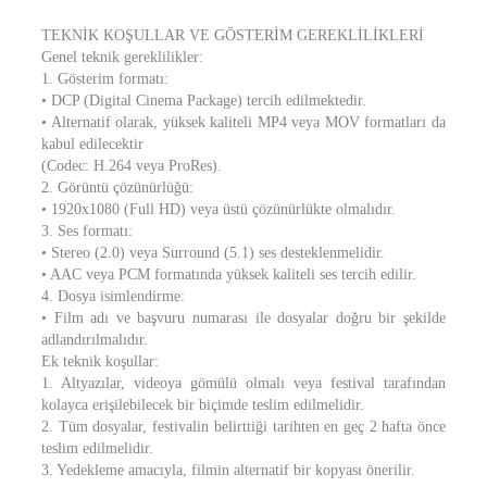
TEKNİK KOŞULLAR VE GÖSTERİM GEREKLİLİKLERİ
Genel teknik gereklilikler:
1. Gösterim formatı:
• DCP (Digital Cinema Package) tercih edilmektedir.
• Alternatif olarak, yüksek kaliteli MP4 veya MOV formatları da
kabul edilecektir
(Codec: H.264 veya ProRes).
2. Görüntü çözünürlüğü:
• 1920x1080 (Full HD) veya üstü çözünürlükte olmalıdır.
3. Ses formatı:
• Stereo (2.0) veya Surround (5.1) ses desteklenmelidir.
• AAC veya PCM formatında yüksek kaliteli ses tercih edilir.
4. Dosya isimlendirme:
• Film adı ve başvuru numarası ile dosyalar doğru bir şekilde
adlandırılmalıdır.
Ek teknik koşullar:
1. Altyazılar, videoya gömülü olmalı veya festival tarafından
kolayca erişilebilecek bir biçimde teslim edilmelidir.
2. Tüm dosyalar, festivalin belirttiği tarihten en geç 2 hafta önce
teslim edilmelidir.
3. Yedekleme amacıyla, filmin alternatif bir kopyası önerilir.