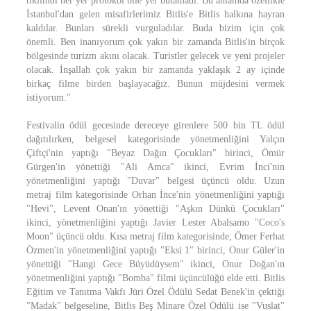
tıklımdı her yer protokol bile yer bulamadı. Bu anlamda özellikle
İstanbul'dan gelen misafirlerimiz Bitlis'e Bitlis halkına hayran
kaldılar. Bunları sürekli vurguladılar. Buda bizim için çok
önemli. Ben inanıyorum çok yakın bir zamanda Bitlis'in birçok
bölgesinde turizm akını olacak. Turistler gelecek ve yeni projeler
olacak. İnşallah çok yakın bir zamanda yaklaşık 2 ay içinde
birkaç filme birden başlayacağız. Bunun müjdesini vermek
istiyorum."
Festivalin ödül gecesinde dereceye girenlere 500 bin TL ödül
dağıtılırken, belgesel kategorisinde yönetmenliğini Yalçın
Çiftçi'nin yaptığı "Beyaz Dağın Çocukları" birinci, Ömür
Gürgen'in yönettiği "Ali Amca" ikinci, Evrim İnci'nin
yönetmenliğini yaptığı "Duvar" belgesi üçüncü oldu. Uzun
metraj film kategorisinde Orhan İnce'nin yönetmenliğini yaptığı
"Hevi", Levent Onan'ın yönettiği "Aşkın Dünkü Çocukları"
ikinci, yönetmenliğini yaptığı Javier Lester Abalsamo "Coco's
Moon" üçüncü oldu. Kısa metraj film kategorisinde, Ömer Ferhat
Özmen'in yönetmenliğini yaptığı "Eksi 1" birinci, Onur Güler'in
yönettiği "Hangi Gece Büyüdüysem" ikinci, Onur Doğan'ın
yönetmenliğini yaptığı "Bomba" filmi üçüncülüğü elde etti. Bitlis
Eğitim ve Tanıtma Vakfı Jüri Özel Ödülü Sedat Benek'in çektiği
"Madak" belgeseline, Bitlis Beş Minare Özel Ödülü ise "Vuslat"