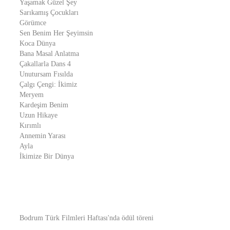
Yaşamak Güzel Şey
Sarıkamış Çocukları
Görümce
Sen Benim Her Şeyimsin
Koca Dünya
Bana Masal Anlatma
Çakallarla Dans 4
Unutursam Fısılda
Çalgı Çengi: İkimiz
Meryem
Kardeşim Benim
Uzun Hikaye
Kırımlı
Annemin Yarası
Ayla
İkimize Bir Dünya
Bodrum Türk Filmleri Haftası'nda ödül töreni