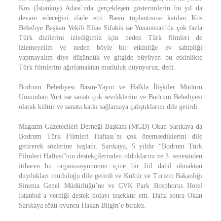
Kos (İstanköy) Adası’nda gerçekleşen gösterimlerin bu yıl da
devam edeceğini ifade etti. Basın toplantısına katılan Kos
Belediye Başkan Vekili Elias Sifakis ise Yunanistan’da çok fazla
Türk dizilerini izlediğimiz için neden Türk filmleri de
izlemeyelim ve neden böyle bir etkinliğe ev sahipliği
yapmayalım diye düşündük ve gitgide büyüyen bu etkinlikte
Türk filmlerini ağırlamaktan mutluluk duyuyoruz, dedi.
Bodrum Belediyesi Basın-Yayın ve Halkla İlişkiler Müdürü
Ummuhan Yurt ise sanatı çok sevdiklerini ve Bodrum Belediyesi
olarak kültür ve sanata katkı sağlamaya çalıştıklarını dile getirdi.
Magazin Gazetecileri Derneği Başkanı (MGD) Okan Sarıkaya da
Bodrum Türk Filmleri Haftası’nı çok önemsediklerini dile
getirerek sözlerine başladı. Sarıkaya, 5 yıldır “Bodrum Türk
Filmleri Haftası”nın destekçilerinden olduklarını ve 3. senesinden
itibaren bu organizasyonunun içine bir fiil dahil olmaktan
duydukları mutluluğu dile getirdi ve Kültür ve Turizm Bakanlığı
Sinema Genel Müdürlüğü’ne ve CVK Park Bosphorus Hotel
İstanbul’a verdiği destek dolayı teşekkür etti. Daha sonra Okan
Sarıkaya sözü oyuncu Hakan Bilgin’e bıraktı.