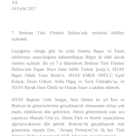
AA
14 Eylül 2017
7. Bodrum Türk Filmleri Haftası’nda verilecek ödülleri
açıklandı.
Geçtiğimiz olduğu gibi bu yılda Sinema Başarı ve Emek
ödüllerinin sunuculuğunu üstlenenHakan Bilgin de ödül alacak
isimleri açıkladı. Bu yıl 7.si düzenlecek Bodrum Türk Filmleri
Haftası’nda Yaşam Boyu Onur ödülü Türkan Şoray’a, SİSAY
Başarı Ödülü Taner Birsel’e, SİSAY EMEK ÖDÜLÜ Eşref
Kolçak, Deniz Gökçer, Atilla Olgaç ve Tarık Ünlüoğlu’na, ve
SİSAY Büyük Onur Ödülü ise Osman Sınav’a takdim edilecek.
SİSAY Başkanı Cenk Sezgin, Ayla filmini bu yıl Kos ve
Bodrum’da gösterimlerinin gerçekleşecek olmasından dolayı çok
mutlu olduklarını dile getirirken, filmin gösteriminin yanı sıra
yapımcısı Mustafa Uslu’yu, filmin Türk ve Koreli oyuncularını
ağarlayacaklarını dile getirdi. Bodrum’da gerçekleşecek özel
gösterimin dışında film, “Avrupa Prömiyeri”ni ilk kez Türk