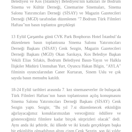
Belediyesi ve Kos (İstanköy) Belediyesi'nin katkıları ile Bodrum
Sinema ve Kültür Derneği, Cinemarine Sinemaları, Sinema
Salonu Yatırımcıları Derneği (SİSAY) ve Magazin Gazetecileri
Derneği (MGD) tarafından düzenlenen “7.Bodrum Türk Filmleri
Haftası”nın basın toplantısı gerçekleşti
13 Eylül Çarşamba günü CVK Park Bosphorus Hotel İstanbul’da
düzenlenen basın toplantısına Sinema Salonu Yatırımcıları
Derneği Başkanı (SİSAY) Cenk Sezgin, Magazin Gazetecileri
Derneği Başkanı (MGD) Okan Sarıkaya, Kos Belediye Başkan
Vekili Elias Sifakis, Bodrum Belediyesi Basın-Yayın ve Halkla
İlişkiler Müdürü Ummuhan Yurt, Oyuncu Hakan Bilgin, “AYLA”
filminin oyuncularından Caner Kurtaran, Sinem Uslu ve çok
sayıda basın mensubu katıldı.
18-24 Eylül tarihleri arasında 7. kez sinemaseverler ile buluşacak
Türk Filmleri Haftası’nın basın toplantısının açılış konuşmasını
Sinema Salonu Yatırımcıları Derneği Başkanı (SİSAY) Cenk
Sezgin yaptı. Sezgin; “Bu yıl 7.si düzenlenecek etkinliğin
ağırlayacağımız konuklarımızdan vereceğimiz ödüllere ve
göstereceğimiz filmlere kadar birçok sürprizleri olacak” dedi.
Aynı anda iki şehirde, iki ülkede ve iki kıtada gerçekleşen başka
bir etkinliğin olmadığının altını çizen Cenk Sezgin, son iki yıldır