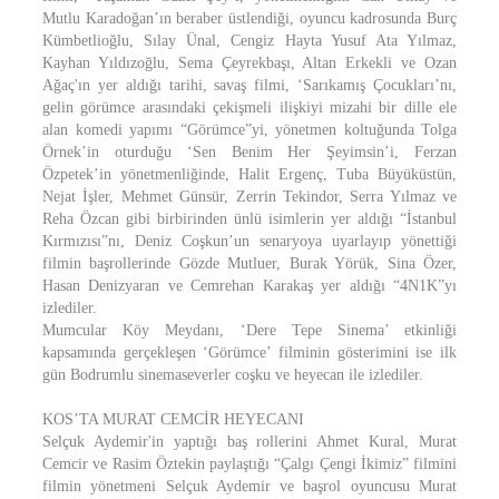
Mutlu Karadoğan’ın beraber üstlendiği, oyuncu kadrosunda Burç
Kümbetlioğlu, Sılay Ünal, Cengiz Hayta Yusuf Ata Yılmaz,
Kayhan Yıldızoğlu, Sema Çeyrekbaşı, Altan Erkekli ve Ozan
Ağaç'ın yer aldığı tarihi, savaş filmi, ‘Sarıkamış Çocukları’nı,
gelin görümce arasındaki çekişmeli ilişkiyi mizahi bir dille ele
alan komedi yapımı “Görümce”yi, yönetmen koltuğunda Tolga
Örnek’in oturduğu ‘Sen Benim Her Şeyimsin’i, Ferzan
Özpetek’in yönetmenliğinde, Halit Ergenç, Tuba Büyüküstün,
Nejat İşler, Mehmet Günsür, Zerrin Tekindor, Serra Yılmaz ve
Reha Özcan gibi birbirinden ünlü isimlerin yer aldığı “İstanbul
Kırmızısı”nı, Deniz Coşkun’un senaryoya uyarlayıp yönettiği
filmin başrollerinde Gözde Mutluer, Burak Yörük, Sina Özer,
Hasan Denizyaran ve Cemrehan Karakaş yer aldığı “4N1K”yı
izlediler.
Mumcular Köy Meydanı, ‘Dere Tepe Sinema’ etkinliği
kapsamında gerçekleşen ‘Görümce’ filminin gösterimini ise ilk
gün Bodrumlu sinemaseverler coşku ve heyecan ile izlediler.
KOS’TA MURAT CEMCİR HEYECANI
Selçuk Aydemir'in yaptığı baş rollerini Ahmet Kural, Murat
Cemcir ve Rasim Öztekin paylaştığı “Çalgı Çengi İkimiz” filmini
filmin yönetmeni Selçuk Aydemir ve başrol oyuncusu Murat