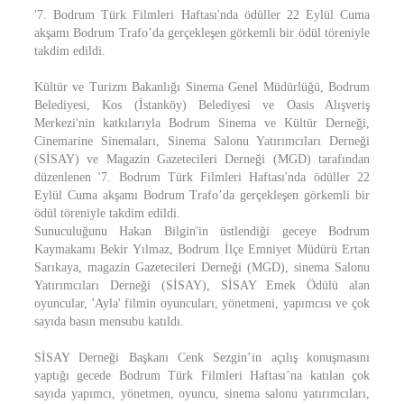
'7. Bodrum Türk Filmleri Haftası'nda ödüller 22 Eylül Cuma
akşamı Bodrum Trafo’da gerçekleşen görkemli bir ödül töreniyle
takdim edildi.
Kültür ve Turizm Bakanlığı Sinema Genel Müdürlüğü, Bodrum
Belediyesi, Kos (İstanköy) Belediyesi ve Oasis Alışveriş
Merkezi'nin katkılarıyla Bodrum Sinema ve Kültür Derneği,
Cinemarine Sinemaları, Sinema Salonu Yatırımcıları Derneği
(SİSAY) ve Magazin Gazetecileri Derneği (MGD) tarafından
düzenlenen '7. Bodrum Türk Filmleri Haftası'nda ödüller 22
Eylül Cuma akşamı Bodrum Trafo’da gerçekleşen görkemli bir
ödül töreniyle takdim edildi.
Sunuculuğunu Hakan Bilgin'in üstlendiği geceye Bodrum
Kaymakamı Bekir Yılmaz, Bodrum İlçe Emniyet Müdürü Ertan
Sarıkaya, magazin Gazetecileri Derneği (MGD), sinema Salonu
Yatırımcıları Derneği (SİSAY), SİSAY Emek Ödülü alan
oyuncular, 'Ayla' filmin oyuncuları, yönetmeni, yapımcısı ve çok
sayıda basın mensubu katıldı.
SİSAY Derneği Başkanı Cenk Sezgin’in açılış konuşmasını
yaptığı gecede Bodrum Türk Filmleri Haftası’na katılan çok
sayıda yapımcı, yönetmen, oyuncu, sinema salonu yatırımcıları,