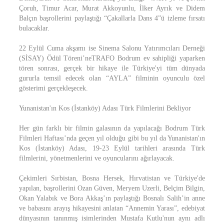
Çoruh, Timur Acar, Murat Akkoyunlu, İlker Ayrık ve Didem
Balçın başrollerini paylaştığı “Çakallarla Dans 4”ü izleme fırsatı
bulacaklar.
22 Eylül Cuma akşamı ise Sinema Salonu Yatırımcıları Derneği
(SİSAY) Ödül Töreni’neTRAFO Bodrum ev sahipliği yaparken
tören sonrası, gerçek bir hikaye ile Türkiye'yi tüm dünyada
gururla temsil edecek olan “AYLA” filminin oyunculu özel
gösterimi gerçekleşecek.
Yunanistan'ın Kos (İstanköy) Adası Türk Filmlerini Bekliyor
Her gün farklı bir filmin galasının da yapılacağı Bodrum Türk
Filmleri Haftası’nda geçen yıl olduğu gibi bu yıl da Yunanistan'ın
Kos (İstanköy) Adası, 19-23 Eylül tarihleri arasında Türk
filmlerini, yönetmenlerini ve oyuncularını ağırlayacak.
Çekimleri Sırbistan, Bosna Hersek, Hırvatistan ve Türkiye'de
yapılan, başrollerini Ozan Güven, Meryem Uzerli, Belçim Bilgin,
Okan Yalabık ve Bora Akkaş’ın paylaştığı Bosnalı Salih’in anne
ve babasını arayış hikayesini anlatan “Annemin Yarası”, edebiyat
dünyasının tanınmış isimlerinden Mustafa Kutlu'nun aynı adlı