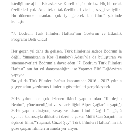
istediği mesaj bu. Bir asker ve Koreli küçük bir kız. Hiç bir ortak
özellikleri yok. Ama tek ortak özellikleri vicdan, sevgi ve iyilik.
Bu dönemde insanlara çok iyi gelecek bir film.” şeklinde
konuştu.
“7. Bodrum Türk Filmleri Haftası”nın Gösterim ve Etkinlik
Programı Belli Oldu!
Her geçen yıl daha da gelişen, Türk filmlerini sadece Bodrum’la
değil, Yunanistan'ın Kos (İstanköy) Adası’yla da buluşturan ve
sinemaseverleri Bodrum’a davet eden “7. Bodrum Türk Filmleri
Haftası” nın bu yıl danışmanlığını ise Yapımcı Elif Dağdeviren
yapıyor.
Bu yıl da Türk Filmleri haftası kapsamında 2016 - 2017 yılının
gişeye adını yazdırmış filmlerin gösterimleri gerçekleşecek.
2016 yılının en çok izlenen ikinci yapımı olan “Kardeşim
Benim”, yönetmenliğini ve senaristliğini Alper Çağlar’ın yaptığı
2016 yapımı aksiyon, savaş ve dram filmi “Dağ II”, güçlü
oyuncu kadrosuyla dikkatleri üzerine çeken Müfit Can Saçıntı'nın
üçüncü filmi,“Yaşamak Güzel Şey” Türk Filmleri Haftası’nın ilk
göze çarpan filmleri arasında yer alıyor.