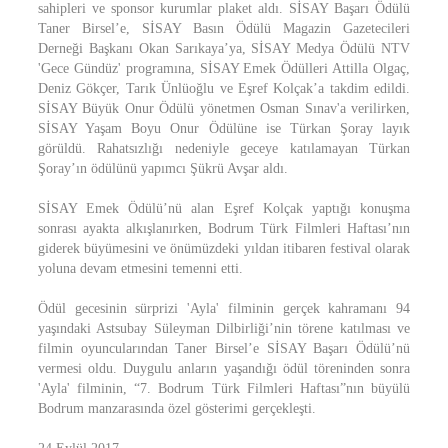
sahipleri ve sponsor kurumlar plaket aldı. SİSAY Başarı Ödülü
Taner Birsel’e, SİSAY Basın Ödülü Magazin Gazetecileri
Derneği Başkanı Okan Sarıkaya’ya, SİSAY Medya Ödülü NTV
'Gece Gündüz' programına, SİSAY Emek Ödülleri Attilla Olgaç,
Deniz Gökçer, Tarık Ünlüoğlu ve Eşref Kolçak’a takdim edildi.
SİSAY Büyük Onur Ödülü yönetmen Osman Sınav'a verilirken,
SİSAY Yaşam Boyu Onur Ödülüne ise Türkan Şoray layık
görüldü. Rahatsızlığı nedeniyle geceye katılamayan Türkan
Şoray’ın ödülünü yapımcı Şükrü Avşar aldı.
SİSAY Emek Ödülü’nü alan Eşref Kolçak yaptığı konuşma
sonrası ayakta alkışlanırken, Bodrum Türk Filmleri Haftası’nın
giderek büyümesini ve önümüzdeki yıldan itibaren festival olarak
yoluna devam etmesini temenni etti.
Ödül gecesinin sürprizi 'Ayla' filminin gerçek kahramanı 94
yaşındaki Astsubay Süleyman Dilbirliği’nin törene katılması ve
filmin oyuncularından Taner Birsel’e SİSAY Başarı Ödülü’nü
vermesi oldu. Duygulu anların yaşandığı ödül töreninden sonra
'Ayla' filminin, “7. Bodrum Türk Filmleri Haftası”nın büyülü
Bodrum manzarasında özel gösterimi gerçekleşti.