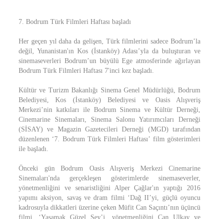
7. Bodrum Türk Filmleri Haftası başladı
Her geçen yıl daha da gelişen, Türk filmlerini sadece Bodrum’la
değil, Yunanistan'ın Kos (İstanköy) Adası’yla da buluşturan ve
sinemaseverleri Bodrum’un büyülü Ege atmosferinde ağırlayan
Bodrum Türk Filmleri Haftası 7'inci kez başladı.
Kültür ve Turizm Bakanlığı Sinema Genel Müdürlüğü, Bodrum
Belediyesi, Kos (İstanköy) Belediyesi ve Oasis Alışveriş
Merkezi’nin katkıları ile Bodrum Sinema ve Kültür Derneği,
Cinemarine Sinemaları, Sinema Salonu Yatırımcıları Derneği
(SİSAY) ve Magazin Gazetecileri Derneği (MGD) tarafından
düzenlenen ‘7. Bodrum Türk Filmleri Haftası’ film gösterimleri
ile başladı.
Önceki gün Bodrum Oasis Alışveriş Merkezi Cinemarine
Sinemaları'nda gerçekleşen gösterimlerde sinemaseverler,
yönetmenliğini ve senaristliğini Alper Çağlar'ın yaptığı 2016
yapımı aksiyon, savaş ve dram filmi ‘Dağ II’yi, güçlü oyuncu
kadrosuyla dikkatleri üzerine çeken Müfit Can Saçıntı’nın üçüncü
filmi, ‘Yaşamak Güzel Şey’i, yönetmenliğini Can Ulkay ve