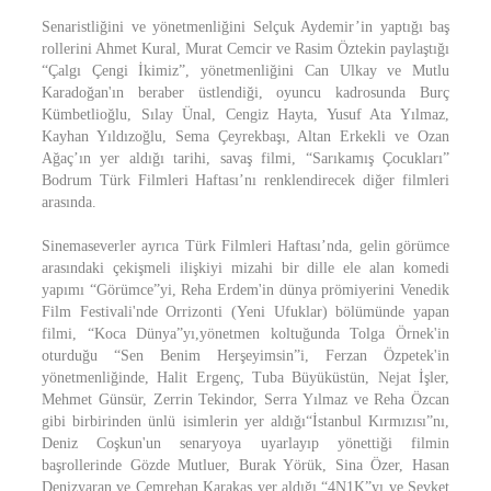
Senaristliğini ve yönetmenliğini Selçuk Aydemir’in yaptığı baş
rollerini Ahmet Kural, Murat Cemcir ve Rasim Öztekin paylaştığı
“Çalgı Çengi İkimiz”, yönetmenliğini Can Ulkay ve Mutlu
Karadoğan'ın beraber üstlendiği, oyuncu kadrosunda Burç
Kümbetlioğlu, Sılay Ünal, Cengiz Hayta, Yusuf Ata Yılmaz,
Kayhan Yıldızoğlu, Sema Çeyrekbaşı, Altan Erkekli ve Ozan
Ağaç’ın yer aldığı tarihi, savaş filmi, “Sarıkamış Çocukları”
Bodrum Türk Filmleri Haftası’nı renklendirecek diğer filmleri
arasında.
Sinemaseverler ayrıca Türk Filmleri Haftası’nda, gelin görümce
arasındaki çekişmeli ilişkiyi mizahi bir dille ele alan komedi
yapımı “Görümce”yi, Reha Erdem'in dünya prömiyerini Venedik
Film Festivali'nde Orrizonti (Yeni Ufuklar) bölümünde yapan
filmi, “Koca Dünya”yı,yönetmen koltuğunda Tolga Örnek'in
oturduğu “Sen Benim Herşeyimsin”i, Ferzan Özpetek'in
yönetmenliğinde, Halit Ergenç, Tuba Büyüküstün, Nejat İşler,
Mehmet Günsür, Zerrin Tekindor, Serra Yılmaz ve Reha Özcan
gibi birbirinden ünlü isimlerin yer aldığı“İstanbul Kırmızısı”nı,
Deniz Coşkun'un senaryoya uyarlayıp yönettiği filmin
başrollerinde Gözde Mutluer, Burak Yörük, Sina Özer, Hasan
Denizyaran ve Cemrehan Karakaş yer aldığı “4N1K”yı ve Şevket