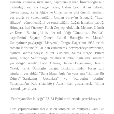
eserinin sinemaya uyarlanan, başrolünü Kenan İmirzalıoğlu’nun
üstlendiği, kadroda Tuğçe Kazaz, Ushan Çakır, Altan Erkekli,
Güven Kıraç, Zafer Algöz ve Cihat Tamer gibi önemli isimlerin
yer aldığı ve yönetmenliğini Osman Sınav’ın üstlendiği “Uzun
Hikaye”, yönetmenliğini ve senaristliğini Çağan Irmak'ın yaptığı
Hümeyra, Işıl Yücesoy, Farah Zeynep Abdullah, Mehmet Günsür
ve Kerem Bursin gibi isimler rol aldığı “Unutursam Fısılda”,
başrollerini Zeynep Çamcı, İsmail Hacıoğlu ve Mustafa
Uzunyılmaz paylaştığı “Meryem”, Cengiz Dağcı’nın 1956 tarihli
romanı Korkunç Yıllar’dan esinlenerek beyazperdeye uyarlanan,
oyuncu kadrosundaysa Murat Yıldırım, Selma Ergeç, Bülent
Alkış, Gülçin Santırcıoğlu ve Burç Kümbetlioğlu gibi isimlerin
yer aldığı“Kırımlı”, Fatih Artman, Hande Doğandemir, Devrim
Yakut, Tarık Ünlüoğlu Cengiz Bozkurt, Erdal Tosun gibi
isimlerin yer aldığı “Bana Masal Anlat”ın yanı sıra “İkimize Bir
Dünya”,“Sarıkamış Çocukları” ve “Kardeşim Benim”
Yunanistan'ın Kos (İstanköy) Adası’ndan gösterilecek filmler
arasında yer alıyor.
“Profesyoneller Kuşağı” 23-24 Eylül tarihlerinde gerçekleşiyor
Film yapımcılarının direkt salon sahipleri ile buluşarak karşılıklı