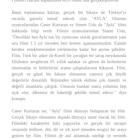
Filmleri Haftası kapsamında KOS Adası’nda gerçekleştirecek.
Basın toplantısına katılan, gerçek bir hikaye ile Türkiye'yi
oscarda gururla temsil edecek olan “AYLA” filminin
oyuncularından Caner Kurtaran ve Sinem Uslu da “Ayla” filmi
hakkında bilgi verdi. Filmin oyuncularından Sinem Uslu;
“Öncelikle ben Ayla’nın bir oyuncusu olarak gururlanmanın yanı
sıra filmi 1.5 yıl önceden beri üretim aşamasındaydım. Eşimle
beraber emeklemesinden yürümesine kadar her şeyine şahidim.
Film, Türk bir asker ile Koreli bir çocuğun bir savaş meydanında
filizlenen sevgilerini 65 yıllık sadakat ve güven ile birbirlerini
unutmadan ve birbirlerini arama çalışmalarının hikayesi. Film,
gerçek ve güzel bir hikaye olmasının yanısıra çok büyük
değerlerle donatıldı. Rejisinden teknik ekibine çok önemli ve
değerli insanlarla çalıştık. Umarım bundan sonra yolumuz hep
açık olur, ülkemizi de hakettiği şekilde temsil ederiz.” diye
konuştu.
Caner Kurtaran ise; “Ayla” filmi dünyayı buluşturan bir film.
Gerçek hikaye olmasının dışında dünyaya umut olacak bir film.
Filmdeki karakterler hala yaşıyorlar ve gerçek bir savaşın
ortasında milliyet, din, dil ve ırk ayırt etmeden sevgiyi bir araya
getiren bir film. Filmin de asıl anlatmak istediği ve vermek