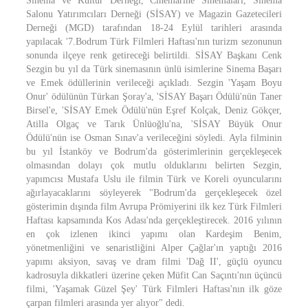
Sinema ve Kültür Derneği, Cinemarine Sinemaları, Sinema
Salonu Yatırımcıları Derneği (SİSAY) ve Magazin Gazetecileri
Derneği (MGD) tarafından 18-24 Eylül tarihleri arasında
yapılacak '7.Bodrum Türk Filmleri Haftası'nın turizm sezonunun
sonunda ilçeye renk getireceği belirtildi. SİSAY Başkanı Cenk
Sezgin bu yıl da Türk sinemasının ünlü isimlerine Sinema Başarı
ve Emek ödüllerinin verileceği açıkladı. Sezgin 'Yaşam Boyu
Onur' ödülünün Türkan Şoray'a, 'SİSAY Başarı Ödülü'nün Taner
Birsel'e, 'SİSAY Emek Ödülü'nün Eşref Kolçak, Deniz Gökçer,
Atilla Olgaç ve Tarık Ünlüoğlu'na, 'SİSAY Büyük Onur
Ödülü'nün ise Osman Sınav'a verileceğini söyledi. Ayla filminin
bu yıl İstanköy ve Bodrum'da gösterimlerinin gerçekleşecek
olmasından dolayı çok mutlu olduklarını belirten Sezgin,
yapımcısı Mustafa Uslu ile filmin Türk ve Koreli oyuncularını
ağırlayacaklarını söyleyerek "Bodrum'da gerçekleşecek özel
gösterimin dışında film Avrupa Prömiyerini ilk kez Türk Filmleri
Haftası kapsamında Kos Adası'nda gerçekleştirecek. 2016 yılının
en çok izlenen ikinci yapımı olan Kardeşim Benim,
yönetmenliğini ve senaristliğini Alper Çağlar'ın yaptığı 2016
yapımı aksiyon, savaş ve dram filmi 'Dağ II', güçlü oyuncu
kadrosuyla dikkatleri üzerine çeken Müfit Can Saçıntı'nın üçüncü
filmi, 'Yaşamak Güzel Şey' Türk Filmleri Haftası'nın ilk göze
çarpan filmleri arasında yer alıyor" dedi.