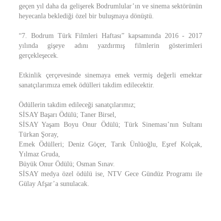
geçen yıl daha da gelişerek Bodrumlular’ın ve sinema sektörünün
heyecanla beklediği özel bir buluşmaya dönüştü.
“7. Bodrum Türk Filmleri Haftası” kapsamında 2016 - 2017
yılında gişeye adını yazdırmış filmlerin gösterimleri
gerçekleşecek.
Etkinlik çerçevesinde sinemaya emek vermiş değerli emektar
sanatçılarımıza emek ödülleri takdim edilecektir.
Ödüllerin takdim edileceği sanatçılarımız;
SİSAY Başarı Ödülü; Taner Birsel,
SİSAY Yaşam Boyu Onur Ödülü; Türk Sineması’nın Sultanı
Türkan Şoray,
Emek Ödülleri; Deniz Göçer, Tarık Ünlüoğlu, Eşref Kolçak,
Yılmaz Gruda,
Büyük Onur Ödülü; Osman Sınav.
SİSAY medya özel ödülü ise, NTV Gece Gündüz Programı ile
Gülay Afşar’a sunulacak.