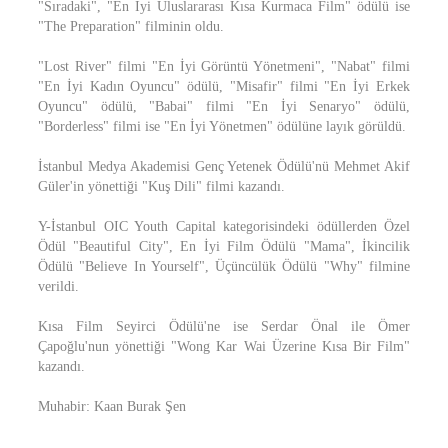
"Sıradaki", "En İyi Uluslararası Kısa Kurmaca Film" ödülü ise
"The Preparation" filminin oldu.
"Lost River" filmi "En İyi Görüntü Yönetmeni", "Nabat" filmi
"En İyi Kadın Oyuncu" ödülü, "Misafir" filmi "En İyi Erkek
Oyuncu" ödülü, "Babai" filmi "En İyi Senaryo" ödülü,
"Borderless" filmi ise "En İyi Yönetmen" ödülüne layık görüldü.
İstanbul Medya Akademisi Genç Yetenek Ödülü'nü Mehmet Akif
Güler'in yönettiği "Kuş Dili" filmi kazandı.
Y-İstanbul OIC Youth Capital kategorisindeki ödüllerden Özel
Ödül "Beautiful City", En İyi Film Ödülü "Mama", İkincilik
Ödülü "Believe In Yourself", Üçüncülük Ödülü "Why" filmine
verildi.
Kısa Film Seyirci Ödülü'ne ise Serdar Önal ile Ömer
Çapoğlu'nun yönettiği "Wong Kar Wai Üzerine Kısa Bir Film"
kazandı.
Muhabir: Kaan Burak Şen