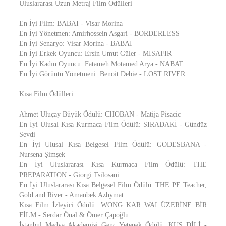
Uluslararası Uzun Metraj Film Ödülleri
En İyi Film: BABAI - Visar Morina
En İyi Yönetmen: Amirhossein Asgari - BORDERLESS
En İyi Senaryo: Visar Morina - BABAI
En İyi Erkek Oyuncu: Ersin Umut Güler - MISAFIR
En İyi Kadın Oyuncu: Fatameh Motamed Arya - NABAT
En İyi Görüntü Yönetmeni: Benoit Debie - LOST RIVER
Kısa Film Ödülleri
Ahmet Uluçay Büyük Ödülü: CHOBAN - Matija Pisacic
En İyi Ulusal Kısa Kurmaca Film Ödülü: SIRADAKİ - Gündüz
Sevdi
En İyi Ulusal Kısa Belgesel Film Ödülü: GODESBANA -
Nursena Şimşek
En İyi Uluslararası Kısa Kurmaca Film Ödülü: THE
PREPARATION - Giorgi Tsilosani
En İyi Uluslararası Kısa Belgesel Film Ödülü: THE PE Teacher,
Gold and River - Amanbek Azhymat
Kısa Film İzleyici Ödülü: WONG KAR WAI ÜZERİNE BİR
FİLM - Serdar Önal & Ömer Çapoğlu
İstanbul Medya Akademisi Genç Yetenek Ödülü: KUŞ DİLİ -