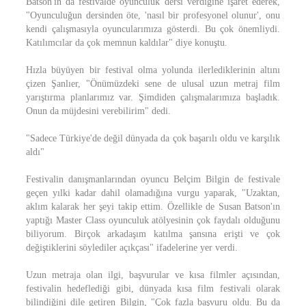
Batson'ın da festivalde oyunculuk dersi verdiğine işaret ederek,
"Oyunculuğun dersinden öte, 'nasıl bir profesyonel olunur', onu
kendi çalışmasıyla oyuncularımıza gösterdi. Bu çok önemliydi.
Katılımcılar da çok memnun kaldılar" diye konuştu.
Hızla büyüyen bir festival olma yolunda ilerlediklerinin altını
çizen Şanlıer, "Önümüzdeki sene de ulusal uzun metraj film
yarıştırma planlarımız var. Şimdiden çalışmalarımıza başladık.
Onun da müjdesini verebilirim" dedi.
"Sadece Türkiye'de değil dünyada da çok başarılı oldu ve karşılık
aldı"
Festivalin danışmanlarından oyuncu Belçim Bilgin de festivale
geçen yılki kadar dahil olamadığına vurgu yaparak, "Uzaktan,
aklım kalarak her şeyi takip ettim. Özellikle de Susan Batson'ın
yaptığı Master Class oyunculuk atölyesinin çok faydalı olduğunu
biliyorum. Birçok arkadaşım katılma şansına erişti ve çok
değiştiklerini söylediler açıkçası" ifadelerine yer verdi.
Uzun metraja olan ilgi, başvurular ve kısa filmler açısından,
festivalin hedeflediği gibi, dünyada kısa film festivali olarak
bilindiğini dile getiren Bilgin, "Çok fazla başvuru oldu. Bu da