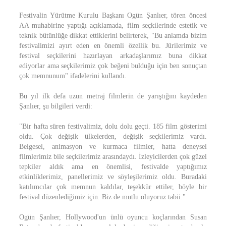
Festivalin Yürütme Kurulu Başkanı Ogün Şanlıer, tören öncesi
AA muhabirine yaptığı açıklamada, film seçkilerinde estetik ve
teknik bütünlüğe dikkat ettiklerini belirterek, "Bu anlamda bizim
festivalimizi ayırt eden en önemli özellik bu. Jürilerimiz ve
festival seçkilerini hazırlayan arkadaşlarımız buna dikkat
ediyorlar ama seçkilerimiz çok beğeni bulduğu için ben sonuçtan
çok memnunum" ifadelerini kullandı.
Bu yıl ilk defa uzun metraj filmlerin de yarıştığını kaydeden
Şanlıer, şu bilgileri verdi:
"Bir hafta süren festivalimiz, dolu dolu geçti. 185 film gösterimi
oldu. Çok değişik ülkelerden, değişik seçkilerimiz vardı.
Belgesel, animasyon ve kurmaca filmler, hatta deneysel
filmlerimiz bile seçkilerimiz arasındaydı. İzleyicilerden çok güzel
tepkiler aldık ama en önemlisi, festivalde yaptığımız
etkinliklerimiz, panellerimiz ve söyleşilerimiz oldu. Buradaki
katılımcılar çok memnun kaldılar, teşekkür ettiler, böyle bir
festival düzenlediğimiz için. Biz de mutlu oluyoruz tabii."
Ogün Şanlıer, Hollywood'un ünlü oyuncu koçlarından Susan