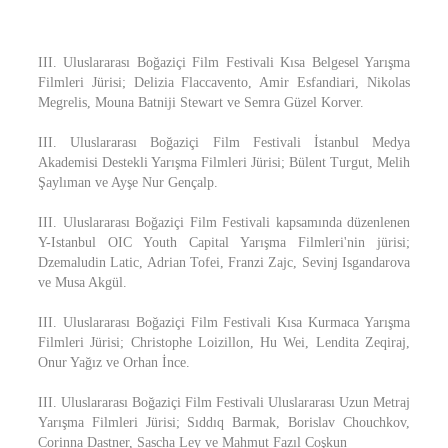
III. Uluslararası Boğaziçi Film Festivali Kısa Belgesel Yarışma
Filmleri Jürisi; Delizia Flaccavento, Amir Esfandiari, Nikolas
Megrelis, Mouna Batniji Stewart ve Semra Güzel Korver.
III. Uluslararası Boğaziçi Film Festivali İstanbul Medya
Akademisi Destekli Yarışma Filmleri Jürisi; Bülent Turgut, Melih
Şaylıman ve Ayşe Nur Gençalp.
III. Uluslararası Boğaziçi Film Festivali kapsamında düzenlenen
Y-Istanbul OIC Youth Capital Yarışma Filmleri'nin jürisi;
Dzemaludin Latic, Adrian Tofei, Franzi Zajc, Sevinj Isgandarova
ve Musa Akgül.
III. Uluslararası Boğaziçi Film Festivali Kısa Kurmaca Yarışma
Filmleri Jürisi; Christophe Loizillon, Hu Wei, Lendita Zeqiraj,
Onur Yağız ve Orhan İnce.
III. Uluslararası Boğaziçi Film Festivali Uluslararası Uzun Metraj
Yarışma Filmleri Jürisi; Sıddıq Barmak, Borislav Chouchkov,
Corinna Dastner, Sascha Ley ve Mahmut Fazıl Coşkun