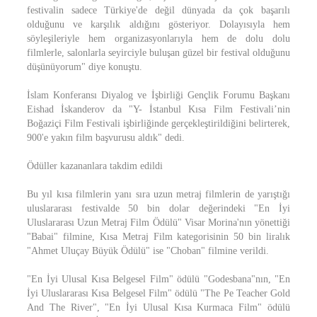
festivalin sadece Türkiye'de değil dünyada da çok başarılı
olduğunu ve karşılık aldığını gösteriyor. Dolayısıyla hem
söyleşileriyle hem organizasyonlarıyla hem de dolu dolu
filmlerle, salonlarla seyirciyle buluşan güzel bir festival olduğunu
düşünüyorum" diye konuştu.
İslam Konferansı Diyalog ve İşbirliği Gençlik Forumu Başkanı
Eishad İskanderov da "Y- İstanbul Kısa Film Festivali’nin
Boğaziçi Film Festivali işbirliğinde gerçekleştirildiğini belirterek,
900'e yakın film başvurusu aldık" dedi.
Ödüller kazananlara takdim edildi
Bu yıl kısa filmlerin yanı sıra uzun metraj filmlerin de yarıştığı
uluslararası festivalde 50 bin dolar değerindeki "En İyi
Uluslararası Uzun Metraj Film Ödülü" Visar Morina'nın yönettiği
"Babai" filmine, Kısa Metraj Film kategorisinin 50 bin liralık
"Ahmet Uluçay Büyük Ödülü" ise "Choban" filmine verildi.
"En İyi Ulusal Kısa Belgesel Film" ödülü "Godesbana"nın, "En
İyi Uluslararası Kısa Belgesel Film" ödülü "The Pe Teacher Gold
And The River", "En İyi Ulusal Kısa Kurmaca Film" ödülü