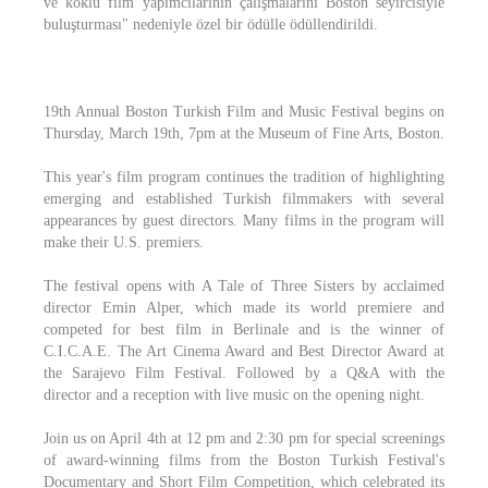
ve köklü film yapımcılarının çalışmalarını Boston seyircisiyle
buluşturması" nedeniyle özel bir ödülle ödüllendirildi.
19th Annual Boston Turkish Film and Music Festival begins on
Thursday, March 19th, 7pm at the Museum of Fine Arts, Boston.
This year's film program continues the tradition of highlighting
emerging and established Turkish filmmakers with several
appearances by guest directors. Many films in the program will
make their U.S. premiers.
The festival opens with A Tale of Three Sisters by acclaimed
director Emin Alper, which made its world premiere and
competed for best film in Berlinale and is the winner of
C.I.C.A.E. The Art Cinema Award and Best Director Award at
the Sarajevo Film Festival. Followed by a Q&A with the
director and a reception with live music on the opening night.
Join us on April 4th at 12 pm and 2:30 pm for special screenings
of award-winning films from the Boston Turkish Festival's
Documentary and Short Film Competition, which celebrated its