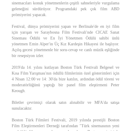
sinemacıları konuk yönetmenlerin çeşitli sahneleriyle vurgulama
geleneğini sürdürüyor. Programdaki pek çok film ABD
prömiyerini yapacak.
Festival, dünya prömiyerini yapan ve Berlinale'de en iyi film
için yarışan ve Saraybosna Film Festivali'nde CICAE Sanat
Sineması Ödülü ve En İyi Yönetmen Ödülü sahibi ünlü
yönetmen Emin Alper'in Üç Kız Kardeşin Hikayesi ile başlıyor.
Açılış gecesi yönetmenle bir soru-cevap ve canlı müzik eşliğinde
bir resepsiyon izler.
2019'da 14. yılını kutlayan Boston Türk Festivali Belgesel ve
Kısa Film Yarışması'nın ödüllü filmlerinin özel gösterimleri için
4 Nisan 12:00 ve 14: 30'da bize katılın, ardından ödül töreni ve
moderatörlüğünü yaptığı bir panel film eleştirmeni Peter
Keough.
Biletler çevrimiçi olarak satın alınabilir ve MFA'da satışa
sunulacaktır.
Boston Türk Filmleri Festivali, 2019 yılında prestijli Boston
Film Eleştirmenleri Derneği tarafından "Türk sinemasının yeni