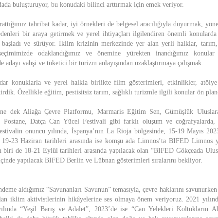
dada buluşturuyor, bu konudaki bilinci arttırmak için emek veriyor.
ttığımız tahribat kadar, iyi örnekleri de belgesel aracılığıyla duyurmak, yö
denleri bir araya getirmek ve yerel ihtiyaçları ilgilendiren önemli konularda i
başladı ve sürüyor. İklim krizinin merkezinde yer alan yerli halklar, tarım
l seçimimizde odaklandığımız ve önemine yürekten inandığımız konular 
 adayı vahşi ve tüketici bir turizm anlayışından uzaklaştırmaya çalışmak.
ar konuklarla ve yerel halkla birlikte film gösterimleri, etkinlikler, atöly
rdik. Özellikle eğitim, pestisitsiz tarım, sağlıklı turizmle ilgili konular ön pla
ne dek Aliağa Çevre Platformu, Marmaris Eğitim Sen, Gümüşlük Uluslarar
 Postane, Datça Can Yücel Festivali gibi farklı oluşum ve coğrafyalarda, 
Festivalin onuncu yılında, İspanya’nın La Rioja bölgesinde, 15-19 Mayıs 202
i. 19-23 Haziran tarihleri arasında ise komşu ada Limnos’ta BIFED Limnos y
n biri de 18-21 Eylül tarihleri arasında yapılacak olan “BIFED Gökçeada Ulus
içinde yapılacak BIFED Berlin ve Lübnan gösterimleri sıralarını bekliyor.
ndeme aldığımız “Savunanları Savunun” temasıyla, çevre haklarını savunurken g
an iklim aktivistlerinin hikâyelerine ses olmaya önem veriyoruz. 2021 yılı
ılında “Yeşil Barış ve Adalet”, 2023’de ise “Can Yelekleri Koltukların Al