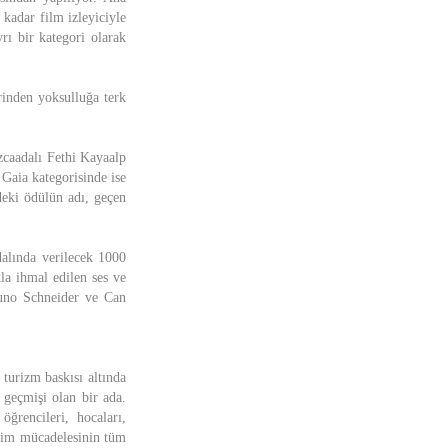
kadar film izleyiciyle
rı bir kategori olarak
erinden yoksulluğa terk
caadalı Fethi Kayaalp
Gaia kategorisinde ise
deki ödülün adı, geçen
dalında verilecek 1000
la ihmal edilen ses ve
runo Schneider ve Can
 turizm baskısı altında
 geçmişi olan bir ada.
ğrencileri, hocaları,
iklim mücadelesinin tüm