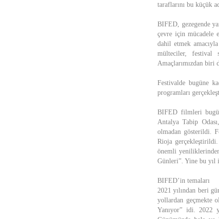
taraflarını bu küçük a
BIFED, gezegende yara
çevre için mücadele e
dahil etmek amacıyla 
mülteciler, festiva
Amaçlarımızdan biri de
Festivalde bugüne kad
programları gerçekleşti
BIFED filmleri bugü
Antalya Tabip Odası,
olmadan gösterildi. 
Rioja gerçekleştirild
önemli yeniliklerinde
Günleri”. Yine bu yıl 
BIFED’in temaları
2021 yılından beri gü
yollardan geçmekte ol
Yanıyor” idi. 2022 y