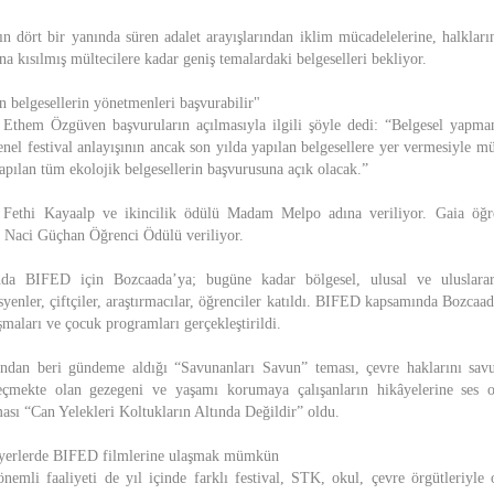
dört bir yanında süren adalet arayışlarından iklim mücadelelerine, halkları
a kısılmış mültecilere kadar geniş temalardaki belgeselleri bekliyor.
n belgesellerin yönetmenleri başvurabilir"
them Özgüven başvuruların açılmasıyla ilgili şöyle dedi: “Belgesel yapman
enel festival anlayışının ancak son yılda yapılan belgesellere yer vermesiyle 
yapılan tüm ekolojik belgesellerin başvurusuna açık olacak.”
ethi Kayaalp ve ikincilik ödülü Madam Melpo adına veriliyor. Gaia öğren
ne Naci Güçhan Öğrenci Ödülü veriliyor.
a BIFED için Bozcaada’ya; bugüne kadar bölgesel, ulusal ve uluslarara
enler, çiftçiler, araştırmacılar, öğrenciler katıldı. BIFED kapsamında Bozcaad
ışmaları ve çocuk programları gerçekleştirildi.
dan beri gündeme aldığı “Savunanları Savun” teması, çevre haklarını savu
geçmekte olan gezegeni ve yaşamı korumaya çalışanların hikâyelerine ses
sı “Can Yelekleri Koltukların Altında Değildir” oldu.
lı yerlerde BIFED filmlerine ulaşmak mümkün
emli faaliyeti de yıl içinde farklı festival, STK, okul, çevre örgütleriyle ol