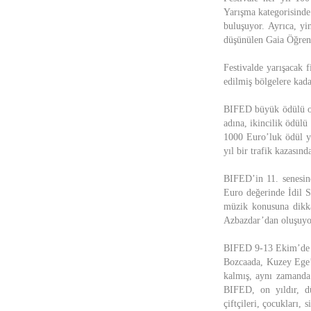
Yarışma kategorisinde
buluşuyor. Ayrıca, yi
düşünülen Gaia Öğrenc
Festivalde yarışacak f
edilmiş bölgelere kada
BIFED büyük ödülü ol
adına, ikincilik ödül
1000 Euro’luk ödül ya
yıl bir trafik kazası
BIFED’in 11. senesind
Euro değerinde İdil S
müzik konusuna dikka
Azbazdar’dan oluşuyo
BIFED 9-13 Ekim’de 
Bozcaada, Kuzey Ege’ni
kalmış, aynı zamanda 
BIFED, on yıldır, dü
çiftçileri, çocukları,