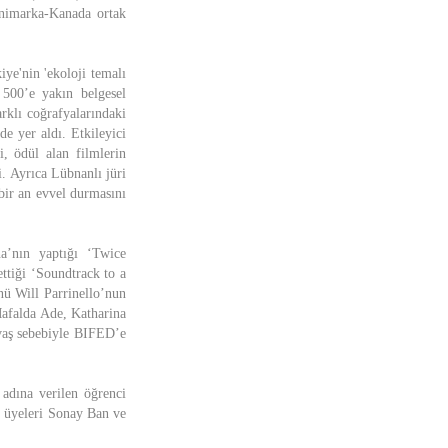
animarka-Kanada ortak
iye'nin 'ekoloji temalı
 500’e yakın belgesel
arklı coğrafyalarındaki
de yer aldı. Etkileyici
i, ödül alan filmlerin
i. Ayrıca Lübnanlı jüri
bir an evvel durmasını
a’nın yaptığı ‘Twice
ttiği ‘Soundtrack to a
nü Will Parrinello’nun
Mafalda Ade, Katharina
avaş sebebiyle BIFED’e
 adına verilen öğrenci
i üyeleri Sonay Ban ve