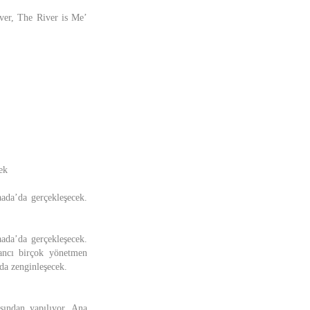
iver, The River is Me’
ek
ada’da gerçekleşecek.
ada’da gerçekleşecek.
bancı birçok yönetmen
a da zenginleşecek.
asından yapılıyor. Ana