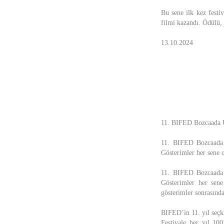
Bu sene ilk kez festi
filmi kazandı. Ödülü,
13.10.2024
11. BIFED Bozcaada Ul
11. BIFED Bozcaada U
Gösterimler her sene o
11. BIFED Bozcaada U
Gösterimler her sene
gösterimler sonrasında 
BIFED’in 11. yıl seçk
Festivale her yıl 100