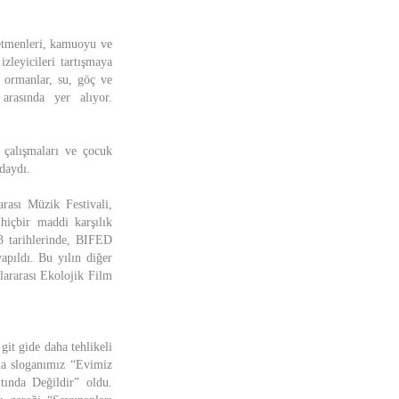
netmenleri, kamuoyu ve
zleyicileri tartışmaya
, ormanlar, su, göç ve
arasında yer alıyor.
e çalışmaları ve çocuk
ndaydı.
ası Müzik Festivali,
hiçbir maddi karşılık
3 tarihlerinde, BIFED
apıldı. Bu yılın diğer
lararası Ekolojik Film
it gide daha tehlikeli
nda sloganımız “Evimiz
tında Değildir” oldu.