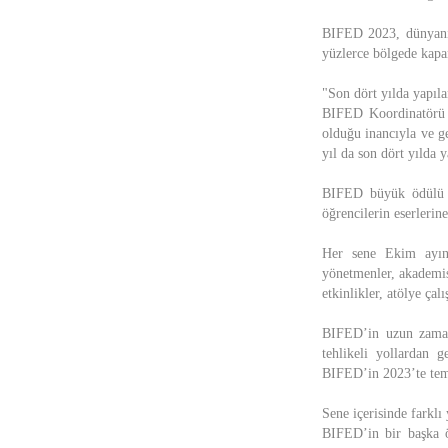
BIFED 2023, dünyanın 
yüzlerce bölgede kapan
"Son dört yılda yapıla
BIFED Koordinatörü E
olduğu inancıyla ve g
yıl da son dört yılda 
BIFED büyük ödülü F
öğrencilerin eserleri
Her sene Ekim ayınd
yönetmenler, akademisy
etkinlikler, atölye çal
BIFED’in uzun zaman
tehlikeli yollardan 
BIFED’in 2023’te tema
Sene içerisinde fark
BIFED’in bir başka ön