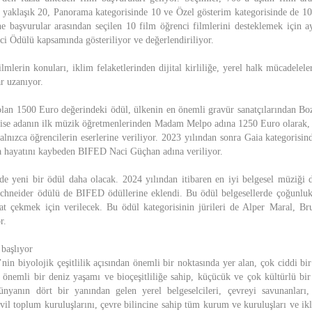
 yaklaşık 20, Panorama kategorisinde 10 ve Özel gösterim kategorisinde de 10 
ne başvurular arasından seçilen 10 film öğrenci filmlerini desteklemek için ay
i Ödülü kapsamında gösteriliyor ve değerlendiriliyor.
ilmlerin konuları, iklim felaketlerinden dijital kirliliğe, yerel halk mücadelel
r uzanıyor.
an 1500 Euro değerindeki ödül, ülkenin en önemli gravür sanatçılarından Boz
ü ise adanın ilk müzik öğretmenlerinden Madam Melpo adına 1250 Euro olarak, 
lnızca öğrencilerin eserlerine veriliyor. 2023 yılından sonra Gaia kategorisin
nda hayatını kaybeden BIFED Naci Güçhan adına veriliyor.
e yeni bir ödül daha olacak. 2024 yılından itibaren en iyi belgesel müziği 
chneider ödülü de BIFED ödüllerine eklendi. Bu ödül belgesellerde çoğunluk
t çekmek için verilecek. Bu ödül kategorisinin jürileri de Alper Maral, B
r.
başlıyor
n biyolojik çeşitlilik açısından önemli bir noktasında yer alan, çok ciddi bir
önemli bir deniz yaşamı ve bioçeşitliliğe sahip, küçücük ve çok kültürlü bir
nyanın dört bir yanından gelen yerel belgeselcileri, çevreyi savunanları, ö
 sivil toplum kuruluşlarını, çevre bilincine sahip tüm kurum ve kuruluşları ve 