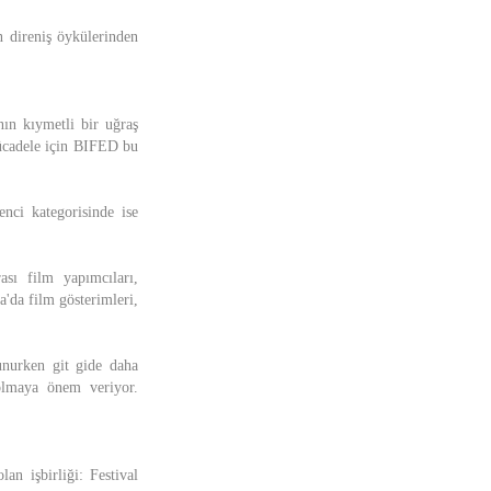
n direniş öykülerinden
ın kıymetli bir uğraş
mücadele için BIFED bu
ci kategorisinde ise
sı film yapımcıları,
a'da film gösterimleri,
nurken git gide daha
 olmaya önem veriyor.
an işbirliği: Festival