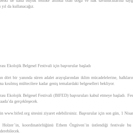
elki de daha büyük tehlike altında olan doğa ve hak savunucularına saygı
 yıl da kullanacağız.
ası Ekolojik Belgesel Festivali için başvurular başladı
dört bir yanında süren adalet arayışlarından iklim mücadelelerine, halkları
a kısılmış mültecilere kadar geniş temalardaki belgeselleri bekliyor.
rası Ekolojik Belgesel Festivali (BIFED) başvuruları kabul etmeye başladı. Fe
caada’da gerçekleşecek.
in www.bifed.org sitesini ziyaret edebilirsiniz. Başvurular için son gün, 1 Nisa
a Holzer’in, koordinatörlüğünü Ethem Özgüven’in üstlendiği festivale bu
nderebilecek.