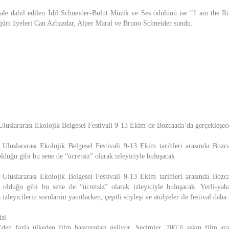
vale dahil edilen İdil Schneider-Bulut Müzik ve Ses ödülünü ise ‘'I am the R
 jüri üyeleri Can Azbazdar, Alper Maral ve Bruno Schneider sundu.
uslararası Ekolojik Belgesel Festivali 9-13 Ekim’de Bozcaada’da gerçekleşec
luslararası Ekolojik Belgesel Festivali 9-13 Ekim tarihleri arasında Bozca
lduğu gibi bu sene de “ücretsiz” olarak izleyiciyle buluşacak
luslararası Ekolojik Belgesel Festivali 9-13 Ekim tarihleri arasında Bozca
 olduğu gibi bu sene de “ücretsiz” olarak izleyiciyle buluşacak. Yerli-ya
izleyicilerin sorularını yanıtlarken, çeşitli söyleşi ve atölyeler ile festival dah
isi
’den fazla ülkeden film başvuruları geliyor. Seçimler, 700’ü aşkın film ar