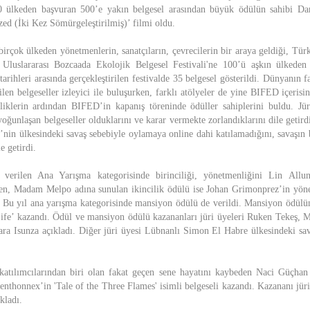
00 ülkeden başvuran 500’e yakın belgesel arasından büyük ödülün sahibi D
ed (İki Kez Sömürgeleştirilmiş)’ filmi oldu.
birçok ülkeden yönetmenlerin, sanatçıların, çevrecilerin bir araya geldiği, Türk
li Uluslararası Bozcaada Ekolojik Belgesel Festivali'ne 100’ü aşkın ülkeden
rihleri arasında gerçekleştirilen festivalde 35 belgesel gösterildi. Dünyanın f
ilen belgeseller izleyici ile buluşurken, farklı atölyeler de yine BIFED içerisin
nliklerin ardından BIFED’in kapanış töreninde ödüller sahiplerini buldu. Jür
oğunlaşan belgeseller olduklarını ve karar vermekte zorlandıklarını dile getird
nin ülkesindeki savaş sebebiyle oylamaya online dahi katılamadığını, savaşın 
e getirdi.
 verilen Ana Yarışma kategorisinde birinciliği, yönetmenliğini Lin Allun
en, Madam Melpo adına sunulan ikincilik ödülü ise Johan Grimonprez’in yöne
 Bu yıl ana yarışma kategorisinde mansiyon ödülü de verildi. Mansiyon ödülü
Life’ kazandı. Ödül ve mansiyon ödülü kazananları jüri üyeleri Ruken Tekeş, 
ra Isunza açıkladı. Diğer jüri üyesi Lübnanlı Simon El Habre ülkesindeki s
katılımcılarından biri olan fakat geçen sene hayatını kaybeden Naci Güçhan
Menthonnex’in 'Tale of the Three Flames' isimli belgeseli kazandı. Kazananı jür
kladı.