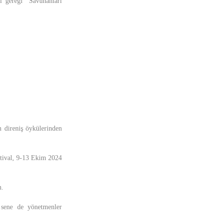
 gereği “Savunanları
n direniş öykülerinden
stival, 9-13 Ekim 2024
n.
 sene de yönetmenler