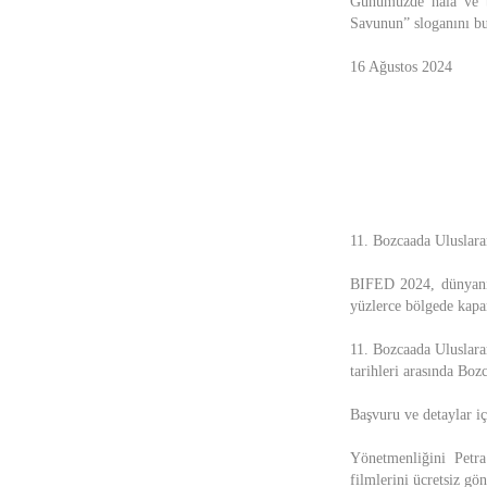
Günümüzde hala ve b
Savunun” sloganını bu
16 Ağustos 2024
11. Bozcaada Uluslarar
BIFED 2024, dünyanın 
yüzlerce bölgede kapan
11. Bozcaada Uluslara
tarihleri arasında Boz
Başvuru ve detaylar iç
Yönetmenliğini Petr
filmlerini ücretsiz gö