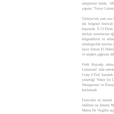
sahiplerini buldu. 1
yapımı ‘Twice Coloniz
Türkiye'nin yanı sıra 
tek belgesel festiva
başvurdu. 9-13 Ekim ta
ekoloji sorunlarına eğ
belgesellerin ve etki
sömürgecilik üzerine y
üyesi Simon El Habre’
ve ateşkes çağrısını dil
Fethi Kayaalp adına
Colonized’ elde ederk
Coup d’Etat’ kazandı.
yönettiği ‘Water for 
Weingartner ve Eleona
katılamadı
Festivalin en önemli 
ödülünü ise Juliette 
Mattia De Virgiliis açı