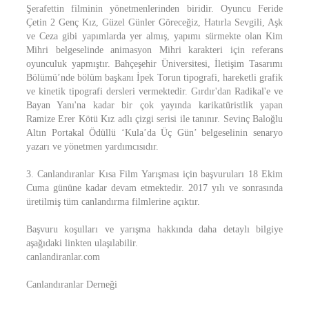
Şerafettin filminin yönetmenlerinden biridir. Oyuncu Feride
Çetin 2 Genç Kız, Güzel Günler Göreceğiz, Hatırla Sevgili, Aşk
ve Ceza gibi yapımlarda yer almış, yapımı sürmekte olan Kim
Mihri belgeselinde animasyon Mihri karakteri için referans
oyunculuk yapmıştır. Bahçeşehir Üniversitesi, İletişim Tasarımı
Bölümü’nde bölüm başkanı İpek Torun tipografi, hareketli grafik
ve kinetik tipografi dersleri vermektedir. Gırdır'dan Radikal'e ve
Bayan Yanı'na kadar bir çok yayında karikatüristlik yapan
Ramize Erer Kötü Kız adlı çizgi serisi ile tanınır. Sevinç Baloğlu
Altın Portakal Ödüllü ‘Kula’da Üç Gün’ belgeselinin senaryo
yazarı ve yönetmen yardımcısıdır.
3. Canlandıranlar Kısa Film Yarışması için başvuruları 18 Ekim
Cuma gününe kadar devam etmektedir. 2017 yılı ve sonrasında
üretilmiş tüm canlandırma filmlerine açıktır.
Başvuru koşulları ve yarışma hakkında daha detaylı bilgiye
aşağıdaki linkten ulaşılabilir.
canlandiranlar.com
Canlandıranlar Derneği