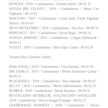
HUNGER / 2019 / Canlandırma / Gürkan Gürler / 00:02.32
KIYIDA BİR YELKEN / 2019 / Canlandırma / Murat Can
Yağbasan / 00:14:02
MAESTRO / 2019 / Canlandırma / Cansu Atlar, Faruk Yağızhan
Mısırlı / 00:01:03
NEYİ DEĞİŞTİRİR? / 2018 / Canlandırma / Sıla Sert / 00:00.33
RIPRİVACY / 2017 / Canlandırma / Aycan Başar / 00:04.24
SONSUZ ARMONİ / 2019 / Canlandırma / Cengiz Dallıkavak /
00:04.12
XYZ[T] / 2019 / Canlandırma / Bilal Uğur Liman / 00:03:20
Yarışma Dışı Gösterim Seçkisi
BAŞLANGIÇ / 2019 / Canlandırma / Ulaş Karataş / 00:01.30
BİR DAMLA / 2019 / Canlandırma / Birnur Karatimur Çutsay /
00:05:11
BLACKHOLE / 2019 / Canlandırma / Naci Akpınar / 00:00:43
BULUT / 2019 / Canlandırma / Melek Dikilimustafa / 00:02:23
BUMB-B / 2018 / Canlandırma / Burak Karabay / 00:04.51
BÜYÜKLERİN RESİMLERİ, KÜÇÜKLERİN HAYALLERİ /
2018 / Canlandırma / Havva Kangal Erdoğan / 00:05.27
ÇEKİRDEKSİZ DOMATES / 2018 / Canlandırma / Servet