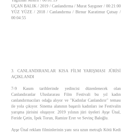
Yağızhan Mısırlı / 00:01:19
UÇAN BALIK / 2019 / Canlandırma / Murat Saygıner / 00:21:00
YÜZ YÜZE / 2018 / Canlandırma / Birnur Karatimur Çutsay /
00:04:55
3. CANLANDIRANLAR KISA FİLM YARIŞMASI JÜRİSİ
AÇIKLANDI
7-9 Kasım tarihlerinde yedincisi düzenlenecek olan
Canlandıranlar Uluslararası Film Festivali bu yıl kadın
canlandırmacıları odağa alıyor ve "Kadınlar Canlandırır" teması
ile yola çıkıyor. Sinema alanının başarılı kadınları ise Festivalin
yarışma jürisini oluşuyor. 2019 yılının jüri üyeleri Ayşe Ünal,
Feride Çetin, İpek Torun, Ramize Erer ve Sevinç Baloğlu.
Ayşe Ünal reklam filminlerinin yanı sıra uzun metrajlı Kötü Kedi