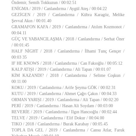
Özdemir, Semih Tokkuzun / 00:02:51
ENİGMA / 2019 / Canlandırma / Aygül Ateş / 00:04:22
GEZİGEN / 2019 / Canlandırma / Kübra Karagöz, Melike
Şevval Akın / 00:01.40
GRAMAFON KAFA / 2019 / Canlandırma / Atılım Kozmonot /
00:04.11
GÜÇ VE YABANCILAŞMA / 2018 / Canlandırma / Serhat Özer
/ 00:01:45
HALF NİGHT / 2018 / Canlandırma / İlhami Tunç Gençer /
00:03 35
IF HE KNOWS / 2018 / Canlandırma / Can Fakıoğlu / 00:05:12
KALP ATIȘI / 2019 / Canlandırma / Ali Tapan / 00:01.07
KİM KAZANDI? / 2018 / Canlandırma / Selime Coşkun /
00:11:00
KOKU / 2019 / Canlandırma / Arife Şeyma GÖK / 00:02:31
KUTU / 2019 / Canlandırma / Ahmet Çağrı Çakın / 00:04:33
ORMAN YARIȘI / 2019 / Canlandırma / Ali Tapan / 00:02:20
PERİ / 2019 / Canlandırma / Hasan Ali Soydam / 00:03:00
REVERİE / 2019 / Canlandırma / Ilgın Hancıoğlu / 00:02:44
TELVE / 2019 / Canlandırma / Elif Dokur / 00:04.00
TIKO / 2018 / Canlandırma / Burak Karabay / 00:05.45
TOPLA DA GEL / 2019 / Canlandırma / Cansu Atlar, Faruk