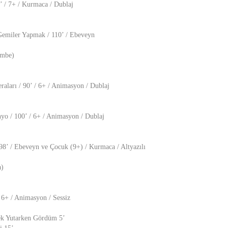
85’ / 7+ / Kurmaca / Dublaj
emiler Yapmak / 110’ / Ebeveyn
embe)
raları / 90’ / 6+ / Animasyon / Dublaj
yo / 100’ / 6+ / Animasyon / Dublaj
98’ / Ebeveyn ve Çocuk (9+) / Kurmaca / Altyazılı
a)
/ 6+ / Animasyon / Sessiz
nek Yutarken Gördüm 5’