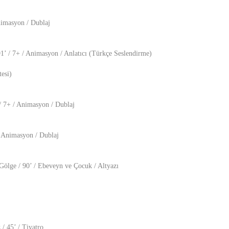
Animasyon / Dublaj
1’ / 7+ / Animasyon / Anlatıcı (Türkçe Seslendirme)
esi)
/ 7+ / Animasyon / Dublaj
/ Animasyon / Dublaj
Gölge / 90’ / Ebeveyn ve Çocuk / Altyazı
/ 45’ / Tiyatro