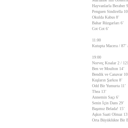
Marianne’nin Gösteris
Hayvanlarla Beraber 9
Penguen Sindirella 10
Okulda Kabus 8’
Bahar Rüzgarları 6’
Cot Cot 6’
11:00
Kutupta Macera / 87’ 
19:00
Norveç Kısalar 2 / 121
Ben ve Moulton 14’
Bendik ve Canavar 10
Kuşların Şarkısı 8’
Odd Bir Yumurta 11’
Thea 13’
Annemin Saçı 6’
Senin İçin Dans 29’
Başımız Belada! 15’
Aşkın Saati Olmaz 13
Orta Büyüklükte Bir B