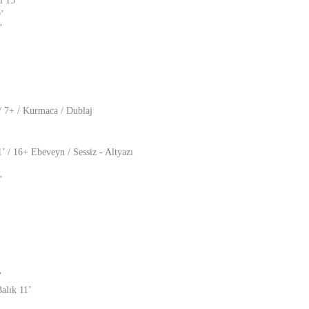
i 15’
’
’
/ 7+ / Kurmaca / Dublaj
’ / 16+ Ebeveyn / Sessiz - Altyazı
’
’
alık 11’