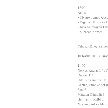
17:00
Açılış
• Tiyatro Tempo Çocu
• Yağmur Ulusoy ve 
• Kısa Animasyon Fil
• Şubadap Konser
Yılmaz Güney Sahnes
10 Kasım 2019 (Pazar
11:00
Norveç Kısalar 1 / 61’
Dunder 11’
Odd Bir Yumurta 11’
Kaptan, Pilot ve Şarkı
Faul 6’
Maraton Günlüğü 8’
Herman’ın Kalbi 8’
Morningbird ve Murme