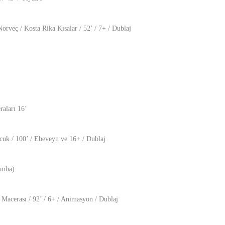
orveç / Kosta Rika Kısalar / 52’ / 7+ / Dublaj
aları 16’
uk / 100’ / Ebeveyn ve 16+ / Dublaj
amba)
Macerası / 92’ / 6+ / Animasyon / Dublaj