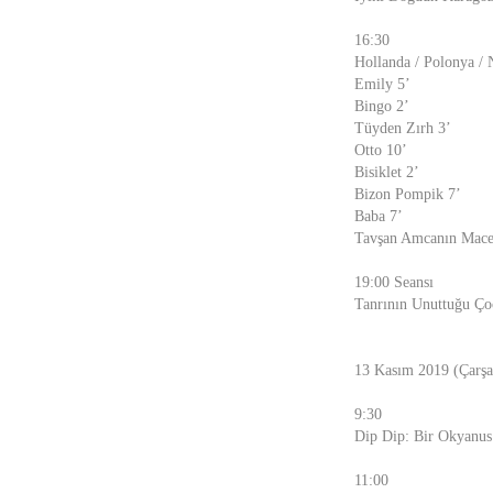
16:30
Hollanda / Polonya / N
Emily 5’
Bingo 2’
Tüyden Zırh 3’
Otto 10’
Bisiklet 2’
Bizon Pompik 7’
Baba 7’
Tavşan Amcanın Macer
19:00 Seansı
Tanrının Unuttuğu Çoc
13 Kasım 2019 (Çarş
9:30
Dip Dip: Bir Okyanus 
11:00