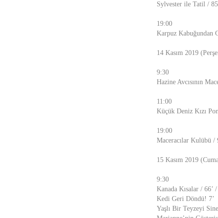
Sylvester ile Tatil / 
19:00
Karpuz Kabuğundan G
14 Kasım 2019 (Perş
9:30
Hazine Avcısının Mace
11:00
Küçük Deniz Kızı Pon
19:00
Maceracılar Kulübü / 
15 Kasım 2019 (Cum
9:30
Kanada Kısalar / 66’ 
Kedi Geri Döndü! 7’
Yaşlı Bir Teyzeyi Si