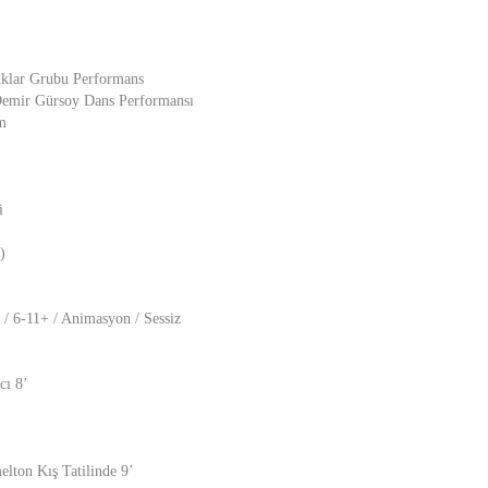
klar Grubu Performans
Demir Gürsoy Dans Performansı
m
i
)
 / 6-11+ / Animasyon / Sessiz
cı 8’
lton Kış Tatilinde 9’