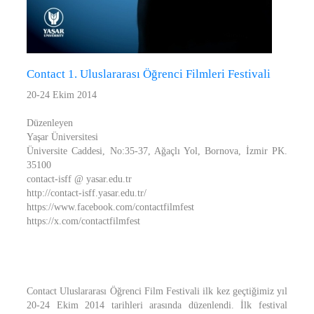
Contact 1. Uluslararası Öğrenci Filmleri Festivali
20-24 Ekim 2014
Düzenleyen
Yaşar Üniversitesi
Üniversite Caddesi, No:35-37, Ağaçlı Yol, Bornova, İzmir PK.
35100
contact-isff @ yasar.edu.tr
http://contact-isff.yasar.edu.tr/
https://www.facebook.com/contactfilmfest
https://x.com/contactfilmfest
Contact Uluslararası Öğrenci Film Festivali ilk kez geçtiğimiz yıl
20-24 Ekim 2014 tarihleri arasında düzenlendi. İlk festival