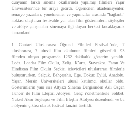
dünyanın farklı sinema okullarında yapılmış filmleri Yaşar
Üniversitesi’nde bir araya getirdi. Öğrenciler, akademisyenler,
senaryo yazarları, yönetmenler ve yapımcılar arasında “bağlantı”
noktası oluşturan festivalde yer alan film gösterimleri, söyleşiler
ve atölye çalışmaları sinemaya ilgi duyan herkesi kucaklayarak
tamamlandı.
1. Contact Uluslararası Öğrenci Filmleri Festivali’nde, 7
uluslararası, 7 ulusal film okulunun filmleri gösterildi. 93
filmden oluşan programda 1262 dakikalık gösterim yapıldı.
Lodz, Londra Film Okulu, Zelig, K’arts, Stavrakos, Famu Ve
Hindistan Film Okulu Seçkisi izleyicileri uluslararası filmlerle
buluştururken, Selçuk, Bahçeşehir, Ege, Dokuz Eylül, Anadolu,
Yaşar, Mersin Üniversiteleri ulusal katılımcı okullar oldu.
Gösterimlerin yanı sıra Altyazı Sinema Dergisinden Aslı Özgen
Tuncer ile Film Eleştiri Atölyesi, Genç Yönetmenlerle Sohbet,
Yüksel Aksu Söyleşisi ve Film Eleştiri Atölyesi düzenlendi ve bu
atölyenin çıktısı olarak festival fanzini üretildi.