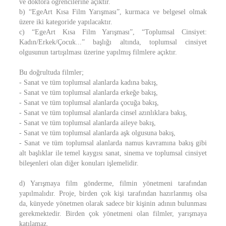
ve doktora öğrencilerine açıktır.
b) “EgeArt Kısa Film Yarışması”, kurmaca ve belgesel olmak
üzere iki kategoride yapılacaktır.
c) “EgeArt Kısa Film Yarışması”, “Toplumsal Cinsiyet:
Kadın/Erkek/Çocuk...” başlığı altında, toplumsal cinsiyet
olgusunun tartışılması üzerine yapılmış filmlere açıktır.
Bu doğrultuda filmler;
- Sanat ve tüm toplumsal alanlarda kadına bakış,
- Sanat ve tüm toplumsal alanlarda erkeğe bakış,
- Sanat ve tüm toplumsal alanlarda çocuğa bakış,
- Sanat ve tüm toplumsal alanlarda cinsel azınlıklara bakış,
- Sanat ve tüm toplumsal alanlarda aileye bakış,
- Sanat ve tüm toplumsal alanlarda aşk olgusuna bakış,
- Sanat ve tüm toplumsal alanlarda namus kavramına bakış gibi
alt başlıklar ile temel kaygısı sanat, sinema ve toplumsal cinsiyet
bileşenleri olan diğer konuları işlemelidir.
d) Yarışmaya film gönderme, filmin yönetmeni tarafından
yapılmalıdır. Proje, birden çok kişi tarafından hazırlanmış olsa
da, künyede yönetmen olarak sadece bir kişinin adının bulunması
gerekmektedir. Birden çok yönetmeni olan filmler, yarışmaya
katılamaz.