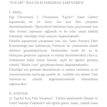
“EGEART” KISA FİLM YARIŞMASI ŞARTNAMESİ
I- AMAÇ:
Ege Üniversitesi 5. Uluslararası “EgeArt” Sanat Günleri
kapsamında bu yıl ikinci kez kısa film yarışması
düzenlenmektedir. Öğrencilerin belirlenen konu çerçevesinde kısa
film üretimi yapmasını sağlamak ve bu yolla sanata katkıda
bulunmak, etkinliğin temel amacını oluşturmaktadır.
Etkinlik kapsamında yarışmanın yanı sıra, İzmir Polonya Fahri
Konsolosluğu’nun katkılarıyla Polonyalı bir yönetmenin konuk
edilmesi gerçekleştirilecek, filmlerinden örnek bir ya da
birkaçının gösterimi yapılacak ve söyleşi düzenlenecektir (Ayrıca,
yönetmenin kabul etmesi halinde, seçili bir öğrenci grubuna
yönelik “Master class” gerçekleştirilmesi düşünülmektedir).
Etkinliğin son gününde düzenlenecek ve sinema yönetmen ya da
yönetmenlerinin katılacağı panelle de, özellikle son dönem Türk
Sineması’na yönelik değerlendirmelerde bulunulması
sağlanacaktır.
II- KAPSAM:
a) “EgeArt Kısa Film Yarışması”, Türkiye genelindeki İletişim ve
Güzel Sanatlar Fakülteleri’nde eğitim gören, lisans, yüksek lisans