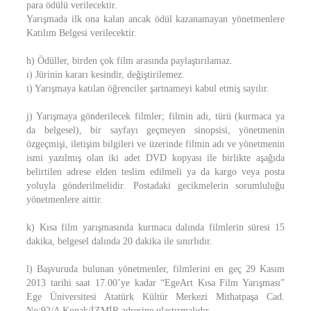
para ödülü verilecektir.
Yarışmada ilk ona kalan ancak ödül kazanamayan yönetmenlere
Katılım Belgesi verilecektir.
h) Ödüller, birden çok film arasında paylaştırılamaz.
ı) Jürinin kararı kesindir, değiştirilemez.
i) Yarışmaya katılan öğrenciler şartnameyi kabul etmiş sayılır.
j) Yarışmaya gönderilecek filmler; filmin adı, türü (kurmaca ya
da belgesel), bir sayfayı geçmeyen sinopsisi, yönetmenin
özgeçmişi, iletişim bilgileri ve üzerinde filmin adı ve yönetmenin
ismi yazılmış olan iki adet DVD kopyası ile birlikte aşağıda
belirtilen adrese elden teslim edilmeli ya da kargo veya posta
yoluyla gönderilmelidir. Postadaki gecikmelerin sorumluluğu
yönetmenlere aittir.
k) Kısa film yarışmasında kurmaca dalında filmlerin süresi 15
dakika, belgesel dalında 20 dakika ile sınırlıdır.
l) Başvuruda bulunan yönetmenler, filmlerini en geç 29 Kasım
2013 tarihi saat 17.00’ye kadar “EgeArt Kısa Film Yarışması”
Ege Üniversitesi Atatürk Kültür Merkezi Mithatpaşa Cad.
No:92/A Konak/İZMİR adresine ulaştırmalıdır.