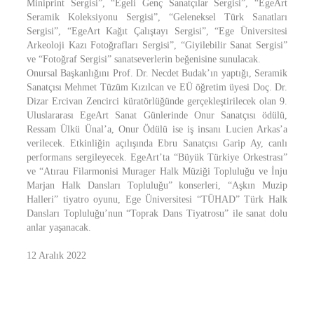
Miniprint Sergisi”, “Egeli Genç Sanatçılar Sergisi”, “EgeArt
Seramik Koleksiyonu Sergisi”, “Geleneksel Türk Sanatları
Sergisi”, “EgeArt Kağıt Çalıştayı Sergisi”, “Ege Üniversitesi
Arkeoloji Kazı Fotoğrafları Sergisi”, “Giyilebilir Sanat Sergisi”
ve “Fotoğraf Sergisi” sanatseverlerin beğenisine sunulacak.
Onursal Başkanlığını Prof. Dr. Necdet Budak’ın yaptığı, Seramik
Sanatçısı Mehmet Tüzüm Kızılcan ve EÜ öğretim üyesi Doç. Dr.
Dizar Ercivan Zencirci küratörlüğünde gerçekleştirilecek olan 9.
Uluslararası EgeArt Sanat Günlerinde Onur Sanatçısı ödülü,
Ressam Ülkü Ünal’a, Onur Ödülü ise iş insanı Lucien Arkas’a
verilecek. Etkinliğin açılışında Ebru Sanatçısı Garip Ay, canlı
performans sergileyecek. EgeArt’ta “Büyük Türkiye Orkestrası”
ve “Atırau Filarmonisi Murager Halk Müziği Topluluğu ve İnju
Marjan Halk Dansları Topluluğu” konserleri, “Aşkın Muzip
Halleri” tiyatro oyunu, Ege Üniversitesi “TÜHAD” Türk Halk
Dansları Topluluğu’nun “Toprak Dans Tiyatrosu” ile sanat dolu
anlar yaşanacak.
12 Aralık 2022