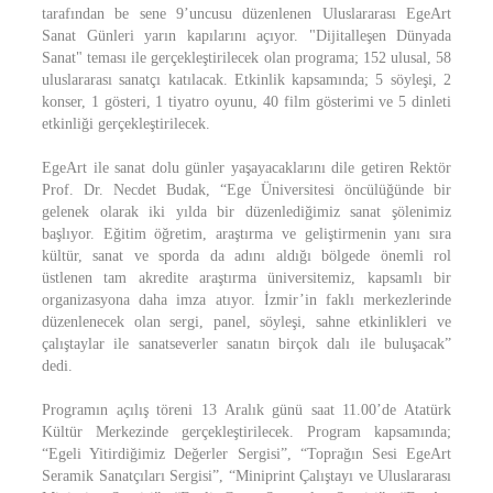
tarafından be sene 9’uncusu düzenlenen Uluslararası EgeArt
Sanat Günleri yarın kapılarını açıyor. "Dijitalleşen Dünyada
Sanat" teması ile gerçekleştirilecek olan programa; 152 ulusal, 58
uluslararası sanatçı katılacak. Etkinlik kapsamında; 5 söyleşi, 2
konser, 1 gösteri, 1 tiyatro oyunu, 40 film gösterimi ve 5 dinleti
etkinliği gerçekleştirilecek.
EgeArt ile sanat dolu günler yaşayacaklarını dile getiren Rektör
Prof. Dr. Necdet Budak, “Ege Üniversitesi öncülüğünde bir
gelenek olarak iki yılda bir düzenlediğimiz sanat şölenimiz
başlıyor. Eğitim öğretim, araştırma ve geliştirmenin yanı sıra
kültür, sanat ve sporda da adını aldığı bölgede önemli rol
üstlenen tam akredite araştırma üniversitemiz, kapsamlı bir
organizasyona daha imza atıyor. İzmir’in faklı merkezlerinde
düzenlenecek olan sergi, panel, söyleşi, sahne etkinlikleri ve
çalıştaylar ile sanatseverler sanatın birçok dalı ile buluşacak”
dedi.
Programın açılış töreni 13 Aralık günü saat 11.00’de Atatürk
Kültür Merkezinde gerçekleştirilecek. Program kapsamında;
“Egeli Yitirdiğimiz Değerler Sergisi”, “Toprağın Sesi EgeArt
Seramik Sanatçıları Sergisi”, “Miniprint Çalıştayı ve Uluslararası