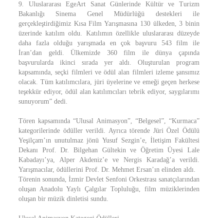
9. Uluslararası EgeArt Sanat Günlerinde Kültür ve Turizm
Bakanlığı Sinema Genel Müdürlüğü destekleri ile
gerçekleştirdiğimiz Kısa Film Yarışmasına 130 ülkeden, 3 binin
üzerinde katılım oldu. Katılımın özellikle uluslararası düzeyde
daha fazla olduğu yarışmada en çok başvuru 543 film ile
İran’dan geldi. Ülkemizde 360 film ile dünya çapında
başvurularda ikinci sırada yer aldı. Oluşturulan program
kapsamında, seçki filmleri ve ödül alan filmleri izleme şansımız
olacak. Tüm katılımcılara, jüri üyelerine ve emeği geçen herkese
teşekkür ediyor, ödül alan katılımcıları tebrik ediyor, saygılarımı
sunuyorum” dedi.
Tören kapsamında “Ulusal Animasyon”, “Belgesel”, “Kurmaca”
kategorilerinde ödüller verildi. Ayrıca törende Jüri Özel Ödülü
Yeşilçam’ın unutulmaz jönü Yusuf Sezgin’e, İletişim Fakültesi
Dekanı Prof. Dr. Bilgehan Gültekin ve Öğretim Üyesi Lale
Kabadayı’ya, Alper Akdeniz’e ve Nergis Karadağ’a verildi.
Yarışmacılar, ödüllerini Prof. Dr. Mehmet Ersan’ın elinden aldı.
Törenin sonunda, İzmir Devlet Senfoni Orkestrası sanatçılarından
oluşan Anadolu Yaylı Çalgılar Topluluğu, film müziklerinden
oluşan bir müzik dinletisi sundu.