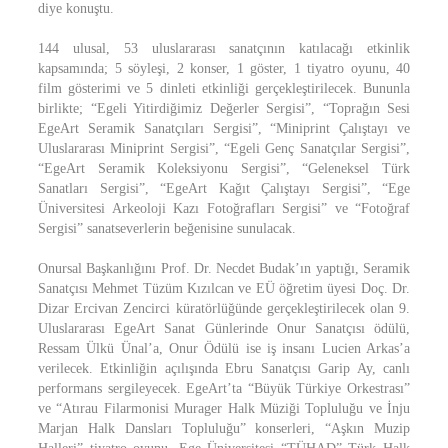
diye konuştu.
144 ulusal, 53 uluslararası sanatçının katılacağı etkinlik
kapsamında; 5 söyleşi, 2 konser, 1 göster, 1 tiyatro oyunu, 40
film gösterimi ve 5 dinleti etkinliği gerçekleştirilecek. Bununla
birlikte; “Egeli Yitirdiğimiz Değerler Sergisi”, “Toprağın Sesi
EgeArt Seramik Sanatçıları Sergisi”, “Miniprint Çalıştayı ve
Uluslararası Miniprint Sergisi”, “Egeli Genç Sanatçılar Sergisi”,
“EgeArt Seramik Koleksiyonu Sergisi”, “Geleneksel Türk
Sanatları Sergisi”, “EgeArt Kağıt Çalıştayı Sergisi”, “Ege
Üniversitesi Arkeoloji Kazı Fotoğrafları Sergisi” ve “Fotoğraf
Sergisi” sanatseverlerin beğenisine sunulacak.
Onursal Başkanlığını Prof. Dr. Necdet Budak’ın yaptığı, Seramik
Sanatçısı Mehmet Tüzüm Kızılcan ve EÜ öğretim üyesi Doç. Dr.
Dizar Ercivan Zencirci küratörlüğünde gerçekleştirilecek olan 9.
Uluslararası EgeArt Sanat Günlerinde Onur Sanatçısı ödülü,
Ressam Ülkü Ünal’a, Onur Ödülü ise iş insanı Lucien Arkas’a
verilecek. Etkinliğin açılışında Ebru Sanatçısı Garip Ay, canlı
performans sergileyecek. EgeArt’ta “Büyük Türkiye Orkestrası”
ve “Atırau Filarmonisi Murager Halk Müziği Topluluğu ve İnju
Marjan Halk Dansları Topluluğu” konserleri, “Aşkın Muzip