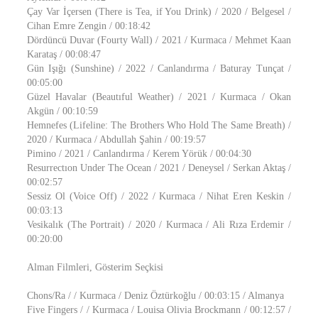
Çay Var İçersen (There is Tea, if You Drink) / 2020 / Belgesel /
Cihan Emre Zengin / 00:18:42
Dördüncü Duvar (Fourty Wall) / 2021 / Kurmaca / Mehmet Kaan
Karataş / 00:08:47
Gün Işığı (Sunshine) / 2022 / Canlandırma / Baturay Tunçat /
00:05:00
Güzel Havalar (Beautıful Weather) / 2021 / Kurmaca / Okan
Akgün / 00:10:59
Hemnefes (Lifeline: The Brothers Who Hold The Same Breath) /
2020 / Kurmaca / Abdullah Şahin / 00:19:57
Pimino / 2021 / Canlandırma / Kerem Yörük / 00:04:30
Resurrectıon Under The Ocean / 2021 / Deneysel / Serkan Aktaş /
00:02:57
Sessiz Ol (Voice Off) / 2022 / Kurmaca / Nihat Eren Keskin /
00:03:13
Vesikalık (The Portrait) / 2020 / Kurmaca / Ali Rıza Erdemir /
00:20:00
Alman Filmleri, Gösterim Seçkisi
Chons/Ra / / Kurmaca / Deniz Öztürkoğlu / 00:03:15 / Almanya
Five Fingers / / Kurmaca / Louisa Olivia Brockmann / 00:12:57 /