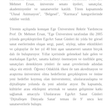
Mehmet Ersan, üniversite senato üyeleri, sanatçılar,
akademisyenler ve sanatseverler katıldı. Tören kapsamında
“Ulusal Animasyon”, “Belgesel”, “Kurmaca” kategorilerinde
ödüller verildi.
Törenin açılışında konuşan Ege Üniversitesi Rektör Yardımcısı
Prof. Dr. Mehmet Ersan, “Ege Üniversitesi tarafından ilki 2005
yılında gerçekleştirilen EgeArt Sanat Günleri iki yılda bir görsel
sanat eserlerinden oluşan sergi, panel, söyleşi, sahne etkinlikleri
ve çalıştaylar ile her yıl 40 bini aşan sanatseveri sanatın birçok
dalı ile buluşturuyor. Yıllar içerisinde geleneksel hale gelen ve
markalaşan EgeArt, sanatta kaliteyi önemseyen ve özellikle genç
sanatçıları destekleyen yönleri ile sanat çevrelerinde adından
sıkça söz ettirdi. Öğrenci Odaklılık ilkesi ile tam akreditasyon ve
araştırma üniversitesi olma hedeflerini gerçekleştiren ve önüne
yeni hedefler koymuş olan üniversitemiz, uluslararasılaşma ve
dijitalleşme yolunda da yeni adımlar atıyor. Bu kapsamda,
kültürler arası etkileşimi artırmak ve sanatın gelişimine katkı
sağlamak amacıyla Uluslararası EgeArt Sanat Günleri
‘Dijitalleşen Dünyada Sanat’ teması ile 9’ uncu kez
sanatseverlerle buluştu.