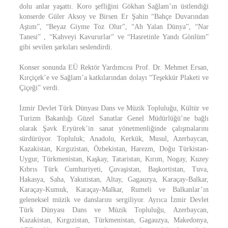
dolu anlar yaşattı. Koro şefliğini Gökhan Sağlam’ın üstlendiği
konserde Güler Aksoy ve Birsen Er Şahin “Bahçe Duvarından
Aştım”, “Beyaz Giyme Toz Olur”, “Ah Yalan Dünya”, “Nar
Tanesi” , “Kahveyi Kavururlar” ve “Hasretinle Yandı Gönlüm”
gibi sevilen şarkıları seslendirdi.
Konser sonunda EÜ Rektör Yardımcısı Prof. Dr. Mehmet Ersan,
Kırçiçek’e ve Sağlam’a katkılarından dolayı “Teşekkür Plaketi ve
Çiçeği” verdi.
İzmir Devlet Türk Dünyası Dans ve Müzik Topluluğu, Kültür ve
Turizm Bakanlığı Güzel Sanatlar Genel Müdürlüğü’ne bağlı
olarak Şavk Eryürek’in sanat yönetmenliğinde çalışmalarını
sürdürüyor. Topluluk; Anadolu, Kerkük, Musul, Azerbaycan,
Kazakistan, Kırgızistan, Özbekistan, Harezm, Doğu Türkistan-
Uygur, Türkmenistan, Kaşkay, Tataristan, Kırım, Nogay, Kuzey
Kıbrıs Türk Cumhuriyeti, Çuvaşistan, Başkortistan, Tuva,
Hakasya, Saha, Yakutistan, Altay, Gagauzya, Karaçay-Balkar,
Karaçay-Kumuk, Karaçay-Malkar, Rumeli ve Balkanlar’ın
geleneksel müzik ve danslarını sergiliyor. Ayrıca İzmir Devlet
Türk Dünyası Dans ve Müzik Topluluğu, Azerbaycan,
Kazakistan, Kırgızistan, Türkmenistan, Gagauzya, Makedonya,