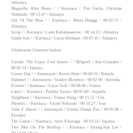
Almanya
Megaville Aﬂer Hours / / Kurmaca / Tim Curlıs, Christian
Skibinski / 00:13:47 / Almanya
Out Of The Blue / / Kurmaca / Maria Hengge / 00:02:51 /
Almanya
Scrap / / Kurmaca / Lsam Kafıahasanovıc / 00:14:23 / Almanya
Under Sail / / Kurmaca / Lucas Weishaar / 00:07:45 / Almanya
Uluslararası Gösterim Seçkisi
Carrete: The Gypsy Fred Astaire / / Belgesel / Ana Gonzalez /
00:05:14 / İspanya
Cosmo Dep / / Animasyon / Kevin Osias / 00:00:56 / Kanada
Dammit! / / Animasyon / Stanley Mcneiece / 00:02:00 / Amerika
Everest / / Kurmaca / Lucas Stoll / 00:08:06 / Fransa
Laura / / Kurmaca / Paulina Torres / 00:05:00 / Arjantin
Neighbour / / Kurmaca / Tianye Wang / 00:15:52 / Gin
Phoenix / / Kurmaca / Farzin Nobarani / 00:14:27 / Iran
Sobe E Descel / / Animasyon / Emilio Daniel Pon / 00:05:00 /
Ekvador
The Comet / / Kurmaca / Aitor Elorriaga / 00:03:24 / Ispanya
Two Men On The Rooftop / / Kurmaca / Hyung-Suk Lee /