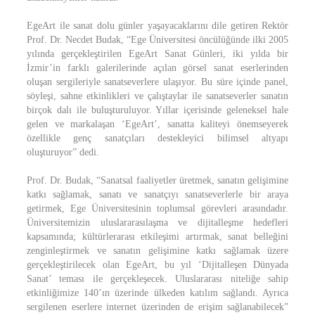
EgeArt ile sanat dolu günler yaşayacaklarını dile getiren Rektör
Prof. Dr. Necdet Budak, “Ege Üniversitesi öncülüğünde ilki 2005
yılında gerçekleştirilen EgeArt Sanat Günleri, iki yılda bir
İzmir’in farklı galerilerinde açılan görsel sanat eserlerinden
oluşan sergileriyle sanatseverlere ulaşıyor. Bu süre içinde panel,
söyleşi, sahne etkinlikleri ve çalıştaylar ile sanatseverler sanatın
birçok dalı ile buluşturuluyor. Yıllar içerisinde geleneksel hale
gelen ve markalaşan ‘EgeArt’, sanatta kaliteyi önemseyerek
özellikle genç sanatçıları destekleyici bilimsel altyapı
oluşturuyor” dedi.
Prof. Dr. Budak, “Sanatsal faaliyetler üretmek, sanatın gelişimine
katkı sağlamak, sanatı ve sanatçıyı sanatseverlerle bir araya
getirmek, Ege Üniversitesinin toplumsal görevleri arasındadır.
Üniversitemizin uluslararasılaşma ve dijitalleşme hedefleri
kapsamında; kültürlerarası etkileşimi artırmak, sanat belleğini
zenginleştirmek ve sanatın gelişimine katkı sağlamak üzere
gerçekleştirilecek olan EgeArt, bu yıl ‘Dijitalleşen Dünyada
Sanat’ teması ile gerçekleşecek. Uluslararası niteliğe sahip
etkinliğimize 140’ın üzerinde ülkeden katılım sağlandı. Ayrıca
sergilenen eserlere internet üzerinden de erişim sağlanabilecek”