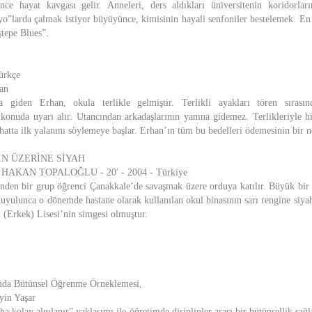
ce hayat kavgası gelir. Anneleri, ders aldıkları üniversitenin koridorla
yo”larda çalmak istiyor büyüyünce, kimisinin hayali senfoniler bestelemek. En 
ştepe Blues”.
ürkçe
an
fa giden Erhan, okula terlikle gelmiştir. Terlikli ayakları tören sırası
onuda uyarı alır. Utancından arkadaşlarının yanına gidemez. Terlikleriyle h
hatta ilk yalanını söylemeye başlar. Erhan’ın tüm bu bedelleri ödemesinin bir 
ININ ÜZERİNE SİYAH
HAKAN TOPALOĞLU - 20′ - 2004 - Türkiye
’nden bir grup öğrenci Çanakkale’de savaşmak üzere orduya katılır. Büyük bir t
duyulunca o dönemde hastane olarak kullanılan okul binasının sarı rengine siyah
l (Erkek) Lisesi’nin simgesi olmuştur.
mda Bütünsel Öğrenme Örneklemesi,
yin Yaşar
a kolay algılanır” yaklaşımı ile öğretimde disiplinler arası bir bütünsellik s