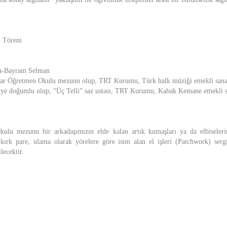
l Töreni
a-Bayram Selman
ar Öğretmen Okulu mezunu olup, TRT Kurumu, Türk halk müziği emekli sanatç
ye doğumlu olup, “Üç Telli” saz ustası, TRT Kurumu, Kabak Kemane emekli sa
ulu mezunu bir arkadaşımızın elde kalan artık kumaşları ya da elbiseleri
kırk pare, ulama olarak yörelere göre isim alan el işleri (Patchwork) sergi
lecektir.