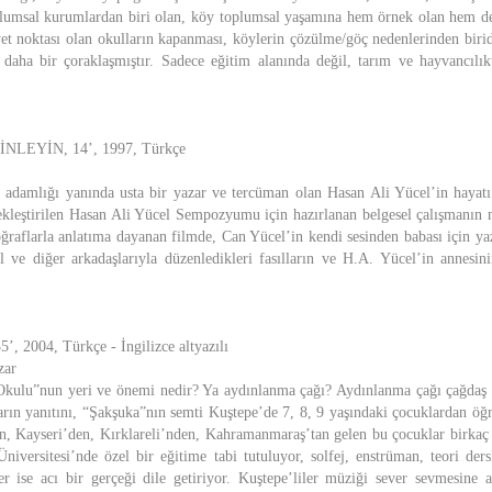
plumsal kurumlardan biri olan, köy toplumsal yaşamına hem örnek olan hem d
iyet noktası olan okulların kapanması, köylerin çözülme/göç nedenlerinden birid
 daha bir çoraklaşmıştır. Sadece eğitim alanında değil, tarım ve hayvancılı
LEYİN, 14’, 1997, Türkçe
t adamlığı yanında usta bir yazar ve tercüman olan Hasan Ali Yücel’in hayatı
ekleştirilen Hasan Ali Yücel Sempozyumu için hazırlanan belgesel çalışmanın 
ğraflarla anlatıma dayanan filmde, Can Yücel’in kendi sesinden babası için yaz
ve diğer arkadaşlarıyla düzenledikleri fasılların ve H.A. Yücel’in annesini
2004, Türkçe - İngilizce altyazılı
zar
ulu”nun yeri ve önemi nedir? Ya aydınlanma çağı? Aydınlanma çağı çağdaş
arın yanıtını, “Şakşuka”nın semti Kuştepe’de 7, 8, 9 yaşındaki çocuklardan öğr
n, Kayseri’den, Kırklareli’nden, Kahramanmaraş’tan gelen bu çocuklar birkaç y
niversitesi’nde özel bir eğitime tabi tutuluyor, solfej, enstrüman, teori dersl
er ise acı bir gerçeği dile getiriyor. Kuştepe’liler müziği sever sevmesine 