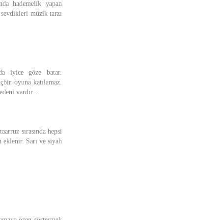
rında hademelik yapan
sevdikleri müzik tarzı
nda iyice göze batar.
içbir oyuna katılamaz.
nedeni vardır…
aarruz sırasında hepsi
 eklenir. Sarı ve siyah
ağlamaya özen göstermek