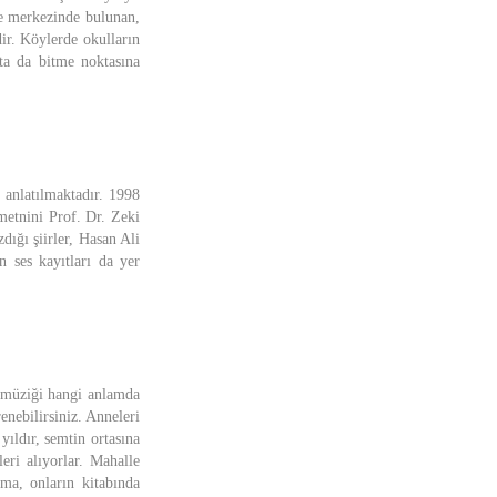
e merkezinde bulunan,
ir. Köylerde okulların
kta da bitme noktasına
 anlatılmaktadır. 1998
metnini Prof. Dr. Zeki
dığı şiirler, Hasan Ali
n ses kayıtları da yer
 müziği hangi anlamda
enebilirsiniz. Anneleri
ıldır, semtin ortasına
eri alıyorlar. Mahalle
ama, onların kitabında