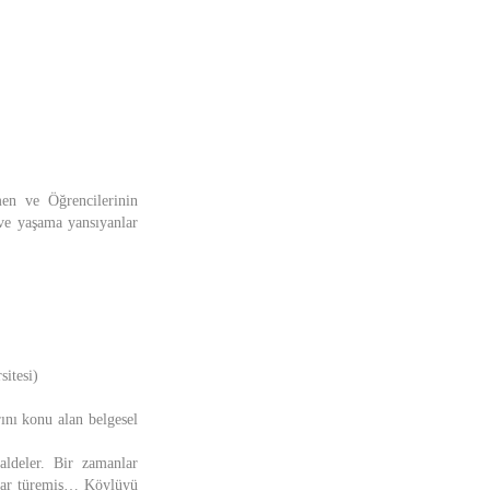
n ve Öğrencilerinin
 ve yaşama yansıyanlar
itesi)
ını konu alan belgesel
aldeler. Bir zamanlar
ıklar türemiş… Köylüyü