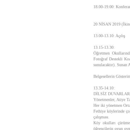
18.00-19.00: Konfera
20 NİSAN 2019 (İkin
13.00-13.10: Açılış
13.15-13.30:
Öğretmen Okulların
Fotoğraf Destekli Kıs
sunulacaktır). Sunan
Belgesellerin Gösteri
13.35-14.10:
DİLSİZ DUVARLAR, 3
Yönetmenler, Atiye Ta
Her iki yönetmen Ort
Fethiye köylerinde ço
çalışması.
Köy okulları çürümey
öğrencilerin oyun oyn