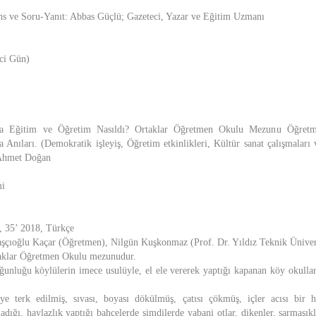
ns ve Soru-Yanıt: Abbas Güçlü; Gazeteci, Yazar ve Eğitim Uzmanı
ci Gün)
da Eğitim ve Öğretim Nasıldı? Ortaklar Öğretmen Okulu Mezunu Öğretme
a Anıları. (Demokratik işleyiş, Öğretim etkinlikleri, Kültür sanat çalışmaları
 Ahmet Doğan
mi
5’ 2018, Türkçe
şçıoğlu Kaçar (Öğretmen), Nilgün Kuşkonmaz (Prof. Dr. Yıldız Teknik Ünivers
aklar Öğretmen Okulu mezunudur.
ğunluğu köylülerin imece usulüyle, el ele vererek yaptığı kapanan köy okullar
e terk edilmiş, sıvası, boyası dökülmüş, çatısı çökmüş, içler acısı bir h
adığı, haylazlık yaptığı bahçelerde şimdilerde yabani otlar, dikenler, sarmaş