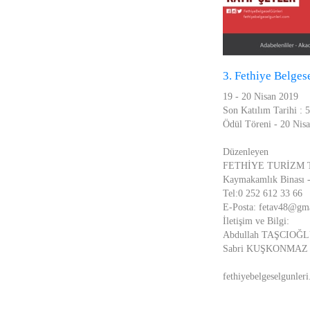
3. Fethiye Belges
19 - 20 Nisan 2019
Son Katılım Tarihi : 
Ödül Töreni - 20 Nis
Düzenleyen
FETHİYE TURİZM T
Kaymakamlık Binası -
Tel:0 252 612 33 66
E-Posta: fetav48@gm
İletişim ve Bilgi:
Abdullah TAŞCIOĞLU 
Sabri KUŞKONMAZ - E
fethiyebelgeselgunleri