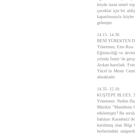
köyde tutan temel to
çocuklar için bir aid
kapatılmasıyla köyler
gelmiştir.
14.15- 14.30:
BENİ YÜREKTEN DİN
Yönetmen; Enis Rıza
Eğitimciliği ve devle
yılında İzmir’de gerç
Arıkan hazırladı. Foto
Yücel’in Mesut Cemil 
almaktadır
14.35- 15.10:
KUŞTEPE BLUES, 35’, 
Yönetmen: Nedim Ha
Müzikte “Mannheim Ok
etkilemiştir? Bu sorul
babaları Karadeniz’de
kurulmuş olan Bilgi Ü
berberindeki müşteril