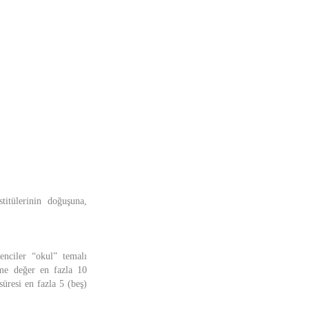
itülerinin doğuşuna,
enciler “okul” temalı
ime değer en fazla 10
süresi en fazla 5 (beş)