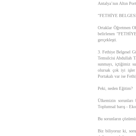
Antalya’nın Altın Por
“FETHİYE BELGESEL G
Ortaklar Öğretmen Oku
belirlenen “FETHİY
gerçekleşti.
3. Fethiye Belgesel
Temsilcisi Abdullah T
sunmayı, içtiğimiz s
olursak çok iyi işle
Portakalı var ise Fet
Peki, neden Eğitim?
Ülkemizin sorunları 
Toplumsal barış - Ekon
Bu sorunların çözümü,
Biz biliyoruz ki, sor