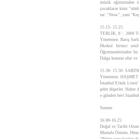
müzik eğitiminden ön
çocukların kimi “stüd
ise: “Slow”, yani “Ku
15.15- 15.25:
TERLİK, 8 ‘, 2009 T
Yönetmen: Barış Sarh
İlkokul birinci sını
Öğretmenlerinden bu k
Dalga konusu olur ve 
15.30- 15.50: SAR
Yönetmen: HAŞMET 
İstanbul Erkek Lisesi
şehit düşerler. Haber 
o günden beri İstanbu
Sunum
16.00-16.25:
Doğal ve Tarihi Orta
Mustafa Özmen, Hüse
“Bütün parçalardan dah