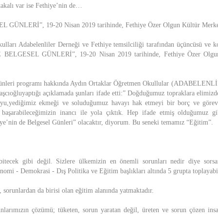
takalı var ise Fethiye’nin de…
ÜNLERİ”, 19-20 Nisan 2019 tarihinde, Fethiye Özer Olgun Kültür Merkezi
lları Adabelenliler Derneği ve Fethiye temsilciliği tarafından üçüncüsü ve 
E BELGESEL GÜNLERİ”, 19-20 Nisan 2019 tarihinde, Fethiye Özer Olgun
 Günleri programı hakkında Aydın Ortaklar Öğretmen Okullular (ADABELENLİ
aşcıoğluyaptığı açıklamada şunları ifade etti:” Doğduğumuz topraklara elimizde
uyu,yediğimiz ekmeği ve soluduğumuz havayı hak etmeyi bir borç ve görev 
r başarabileceğimizin inancı ile yola çıktık. Hep ifade etmiş olduğumuz gi
hiye’nin de Belgesel Günleri” olacaktır, diyorum. Bu seneki temamız “Eğitim”.
bitecek gibi değil. Sizlere ülkemizin en önemli sorunları nedir diye sorsa
omi - Demokrasi - Dış Politika ve Eğitim başlıkları altında 5 grupta toplayabi
 sorunlardan da birisi olan eğitim alanında yatmaktadır.
unlarımızın çözümü; tüketen, sorun yaratan değil, üreten ve sorun çözen insa