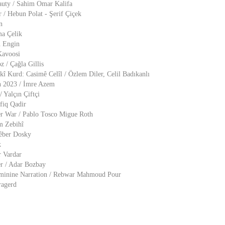
beauty / Sahim Omar Kalifa
r / Hebun Polat - Şerif Çiçek
n
ma Çelik
n Engin
Kavoosi
 / Çağla Gillis
kî Kurd: Casimê Celîl / Özlem Diler, Celil Badıkanlı
n 2023 / İmre Azem
 Yalçın Çiftçi
fiq Qadir
r War / Pablo Tosco Migue Roth
m Zebihî
Rêber Dosky
k
r Vardar
r / Adar Bozbay
eminine Narration / Rebwar Mahmoud Pour
ragerd