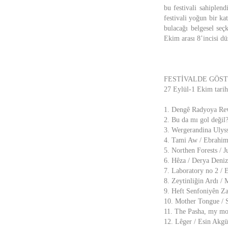
bu festivali sahiplend
festivali yoğun bir ka
bulacağı belgesel seç
Ekim arası 8’incisi d
FESTİVALDE GÖST
27 Eylül-1 Ekim tarihl
1. Dengê Radyoya Rew
2. Bu da mı gol değil
3. Wergerandina Ulyss
4. Tami Aw / Ebrahim
5. Northen Forests / J
6. Hêza / Derya Deniz
7. Laboratory no 2 /
8. Zeytinliğin Ardı / 
9. Heft Senfoniyên Za
10. Mother Tongue / 
11. The Pasha, my mot
12. Lêger / Esin Akg