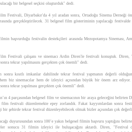
bulacağı bir belgesel seçkisi oluşturduk" dedi.
lm Festivali, Diyarbakır'da 4 yıl aradan sonra, Ortadoğu Sinema Derneği ö
asında gerçekleştirilecek. 31 belgesel film gösteriminin yapılacağı festivalde
filmin başvurduğu festivalin destekçileri arasında Mezopotamya Sineması, A
m Festivali çalışanı ve sinemacı Ardin Diren'le festivali konuştuk. Diren, 
n sonra tekrar yapılmasını gerçekten çok önemli" dedi.
 sonra kısıtlı imkanlar dahilinde tekrar festival yapmanın değerli olduğun
hem biz sinemacılar hem de izleyici açısından büyük bir önem arz ediyor. 
n sonra tekrar yapılması gerçekten çok önemli" dedi.
an’ın 4 parçasından belgesel film ve sinemacının bir araya geleceğini belirten 
 film festivali düzenlemekte epey zorlandık. Fakat kayyımlardan sonra festi
iği bir şehirde tekrar festival düzenleyebilecek olmak bizler açısından çok değerl
lacağı duyurusundan sonra 100’e yakın belgesel filmin başvuru yaptığını belirt
eler sonucu 31 filmin izleyici ile buluşacağını aktardı. Diren, "Festival 