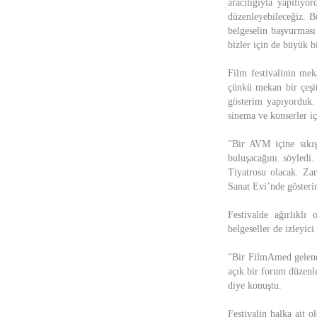
aracılığıyla yapılıyo
düzenleyebileceğiz. B
belgeselin başvurması
bizler için de büyük b
Film festivalinin mek
çünkü mekan bir çeşit
gösterim yapıyorduk.
sinema ve konserler iç
"Bir AVM içine sıkış
buluşacağını söyled
Tiyatrosu olacak. Zar
Sanat Evi’nde gösterim
Festivalde ağırlıklı
belgeseller de izleyici
"Bir FilmAmed gelene
açık bir forum düzenle
diye konuştu.
Festivalin halka ait 