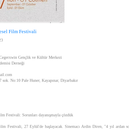
sel Film Festivali
23
 Cegerxwin Gençlik ve Kültür Merkezi
demisi Derneği
ail.com
257 sok. No:10 Pale Huner, Kayapınar, Diyarbakır
lm Festivali: Sorunları dayanışmayla çözdük
lm Festivali, 27 Eylül'de başlayacak. Sinemacı Ardin Diren, "4 yıl ardan so