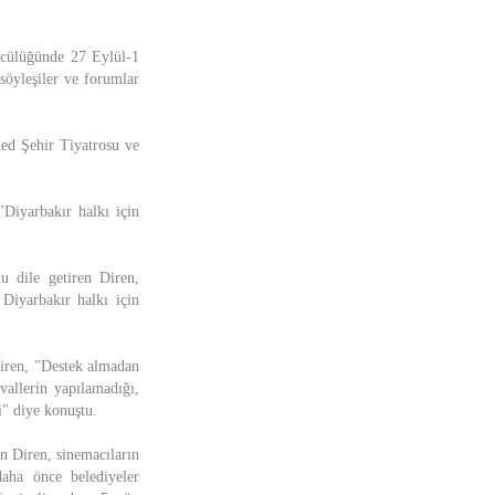
ncülüğünde 27 Eylül-1
 söyleşiler ve forumlar
med Şehir Tiyatrosu ve
"Diyarbakır halkı için
u dile getiren Diren,
Diyarbakır halkı için
Diren, "Destek almadan
vallerin yapılamadığı,
i" diye konuştu.
en Diren, sinemacıların
daha önce belediyeler