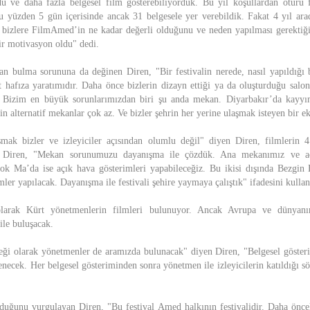
rdu ve daha fazla belgesel film gösterebiliyorduk. Bu yıl koşullardan ötürü 
u yüzden 5 gün içerisinde ancak 31 belgesele yer verebildik. Fakat 4 yıl ar
 bizlere FilmAmed’in ne kadar değerli olduğunu ve neden yapılması gerektiğini
ir motivasyon oldu" dedi.
an bulma sorununa da değinen Diren, "Bir festivalin nerede, nasıl yapıldığı 
 hafıza yaratımıdır. Daha önce bizlerin dizayn ettiği ya da oluşturduğu salon
 Bizim en büyük sorunlarımızdan biri şu anda mekan. Diyarbakır’da kayyım
in alternatif mekanlar çok az. Ve bizler şehrin her yerine ulaşmak isteyen bir ek
mak bizler ve izleyiciler açısından olumlu değil" diyen Diren, filmlerin 4
i. Diren, "Mekan sorunumuzu dayanışma ile çözdük. Ana mekanımız ve a
ok Ma’da ise açık hava gösterimleri yapabileceğiz. Bu ikisi dışında Bezgin
ler yapılacak. Dayanışma ile festivali şehire yaymaya çalıştık" ifadesini kullan
 olarak Kürt yönetmenlerin filmleri bulunuyor. Ancak Avrupa ve dünyanın
 ile buluşacak.
ği olarak yönetmenler de aramızda bulunacak" diyen Diren, "Belgesel gösteri
necek. Her belgesel gösteriminden sonra yönetmen ile izleyicilerin katıldığı s
olduğunu vurgulayan Diren, "Bu festival Amed halkının festivalidir. Daha önce