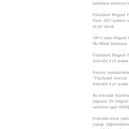
kadınların temsiliyet 
FilmAmed Belgesel Fi
Ekim 2023 tarihleri ar
da yer alacak.
100’e yakın belgesel 
Ma Müzik bulunuyor.
FilmAmed Belgesel Fil
festivalin 4 yıl arada
Kayyım atamalarından
"FilmAmed festivali 
festivalin 4 yıl arada
Bu festivalde Kürdist
bağımsız bir belgesel
salonların işgal edild
Festivalin tekrar yapı
yaptığı değerlendirm