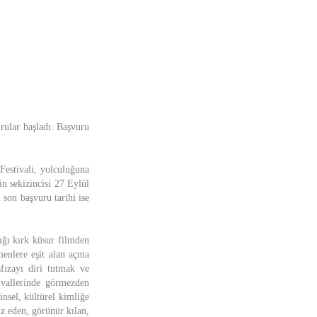
ular başladı. Başvuru
Festivali, yolculuğuna
n sekizincisi 27 Eylül
 son başvuru tarihi ise
ğı kırk küsur filmden
menlere eşit alan açma
fızayı diri tutmak ve
ivallerinde görmezden
insel, kültürel kimliğe
iz eden, görünür kılan,