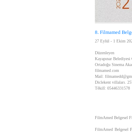
8. Filmamed Belge
27 Eylül - 1 Ekim 20
Düzenleyen
Kayapınar Belediyesi
Ortadoğu Sinema Aka
filmamed.com
Mail: filmamedd@gm
Diclekent villaları. 
Têkilî: 05446331578
FilmAmed Belgesel Fi
FilmAmed Belgesel Fi