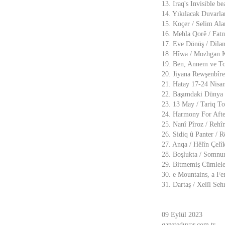
13. Iraq's Invisible 
14. Yıkılacak Duvarla
15. Koçer / Selim Ala
16. Mehla Qorê / Fat
17. Eve Dönüş / Dila
18. Hîwa / Mozhgan 
19. Ben, Annem ve Toz
20. Jiyana Rewşenbîre
21. Hatay 17-24 Nisa
22. Başımdaki Dünya /
23. 13 May / Tariq To
24. Harmony For Afte
25. Nanî Pîroz / Rehî
26. Sidiq û Panter / 
27. Anqa / Hêlîn Çelî
28. Boşlukta / Somnu
29. Bitmemiş Cümlele
30. e Mountains, a F
31. Dartaş / Xelîl Seh
09 Eylül 2023
gazeteduvar.com.tr