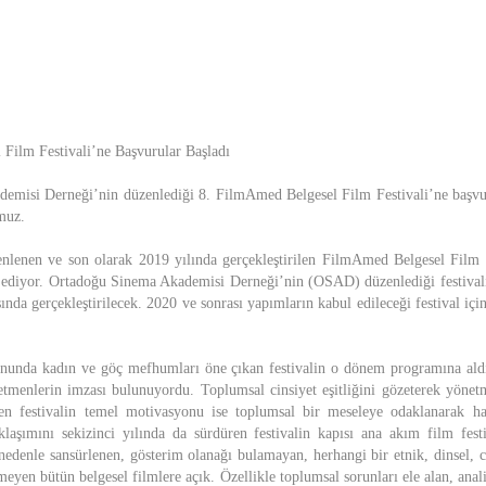
Film Festivali’ne Başvurular Başladı
emisi Derneği’nin düzenlediği 8. FilmAmed Belgesel Film Festivali’ne başvur
muz.
enlenen ve son olarak 2019 yılında gerçekleştirilen FilmAmed Belgesel Film 
ediyor. Ortadoğu Sinema Akademisi Derneği’nin (OSAD) düzenlediği festivali
sında gerçekleştirilecek. 2020 ve sonrası yapımların kabul edileceği festival için
onunda kadın ve göç mefhumları öne çıkan festivalin o dönem programına aldı
tmenlerin imzası bulunuyordu. Toplumsal cinsiyet eşitliğini gözeterek yönet
ken festivalin temel motivasyonu ise toplumsal bir meseleye odaklanarak ha
laşımını sekizinci yılında da sürdüren festivalin kapısı ana akım film fest
nedenle sansürlenen, gösterim olanağı bulamayan, herhangi bir etnik, dinsel, c
rmeyen bütün belgesel filmlere açık. Özellikle toplumsal sorunları ele alan, anal