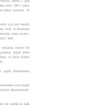
festivali sadece 5 gün
adan sonra 100’e yakın
 tekrar hatırlattı. Ve
bizler için çok önemli
lar vardı ve buralarda
lardan sonra tiyatro,
ibiz" dedi.
 mekanda izleyici ile
çılışımız Amed Şehir
 Bekir ve Dicle Kültür
dı.
 çeşitli ülkelerinden
mlerinden sonra halka
öyleşiler düzenlenecek"
leri de gördük ki halk