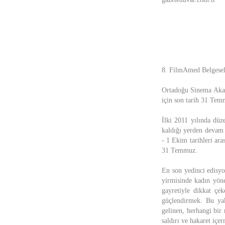
8. FilmAmed Belgesel 
Ortadoğu Sinema Akad
için son tarih 31 Tem
İlki 2011 yılında düz
kaldığı yerden devam 
- 1 Ekim tarihleri ara
31 Temmuz.
En son yedinci edisy
yirmisinde kadın yöne
gayretiyle dikkat çe
güçlendirmek. Bu yak
gelinen, herhangi bir 
saldırı ve hakaret içe