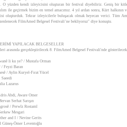
i. O yüzden kendi izleyicisini oluşturan bir festival diyebiliriz. Geniş bir kit
tılım ile geçirmek bizim en temel amacımız. 4 yıl ardan sonra, Kürt halkının v
kisi oluşturduk. Tekrar izleyicilerle buluşacak olmak heyecan verici. Tüm A
üzenlenecek FilmAmed Belgesel Festivali’ne bekliyoruz" diye konuştu.
ERİMİ YAPILACAK BELGESELLER
eri arasında gerçekleştirilecek 8. FilmAmed Belgesel Festivali'nde gösterilecek
anê li ku ye? / Mustafa Orman
? / Feyzi Baran
esê / Aylin Kuryel-Fırat Yücel
 Saeedi
ulia Lazarus
 Edris Abdi, Aware Omer
Mervan Serhat Sarışın
grosê / Perwîz Rostamî
Serkew Mesgari
her and I / Nevine Gerits
ül Güneş-Ömer Leventoğlu