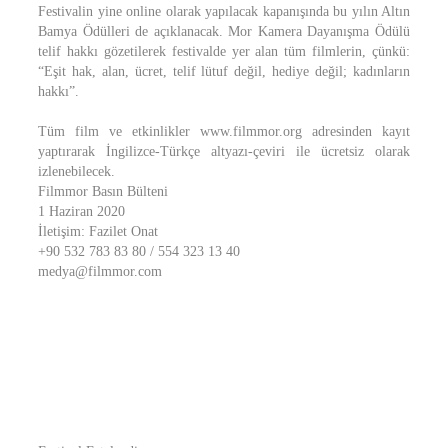
Festivalin yine online olarak yapılacak kapanışında bu yılın Altın
Bamya Ödülleri de açıklanacak. Mor Kamera Dayanışma Ödülü
telif hakkı gözetilerek festivalde yer alan tüm filmlerin, çünkü:
“Eşit hak, alan, ücret, telif lütuf değil, hediye değil; kadınların
hakkı”.
Tüm film ve etkinlikler www.filmmor.org adresinden kayıt
yaptırarak İngilizce-Türkçe altyazı-çeviri ile ücretsiz olarak
izlenebilecek.
Filmmor Basın Bülteni
1 Haziran 2020
İletişim: Fazilet Onat
+90 532 783 83 80 / 554 323 13 40
medya@filmmor.com