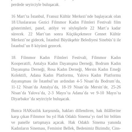
perdede seyirciyle buluşacak.
16 Mart’ta İstanbul, Fransız Kültür Merkezi’nde başlayacak olan
18.Uluslararası Gezici Filmmor Kadın Filmleri Festivali film
gösterimleri, panel, atölye ve söyleşilerle 22 Mart’a kadar
sürecek. 22 Mart’tan sonra Küçükçekmece Cennet Kültür
Merkezi’ne gidecek, İstanbul Büyükşehir Belediyesi Sinebüs’ü ile
İstanbul’un 8 köyünü gezecek.
18. Filmmor Kadın Filmleri Festivali, Filmmor Kadın
Kooperatifi, Antalya Kadın Dayanışma Derneği, Bodrum Kadın
Dayanışma Derneği, Rosa Kadın Derneği, Mersin Kadın Emeği
Kolektifi, Adana Kadın Platformu, Yalova Kadın Platformu
dayanışması ile İstanbul’un ardından 4-5 Nisan’da Bodrum’da,
11-12 Nisan’da Antalya’da, 18-19 Nisan’da Mersin’de, 25-26
Nisan’da Yalova’da, 2-3 Mayıs’ta Adana’da ve 9-10 Mayıs’ta
Diyarbakır’da seyirciyle buluşacak.
Bunca HAKsızlık karşısında, hakları dillendiren, hak ihlâllerine
karşı çıkan Filmmor bu yıl Hak Odaklı Sinema’yı özel bir bölüm
ve panelle tartışmaya açacak. Hak Odaklı Sinema yanında
Kadınların Sineması, Feminist Bellek, Bedenimiz Bizimdir, Cins-