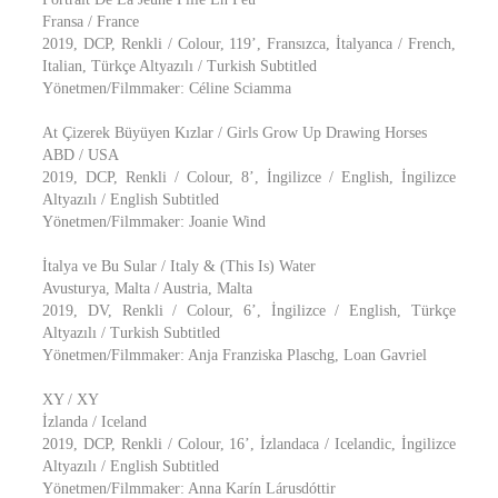
Fransa / France
2019, DCP, Renkli / Colour, 119’, Fransızca, İtalyanca / French,
Italian, Türkçe Altyazılı / Turkish Subtitled
Yönetmen/Filmmaker: Céline Sciamma
At Çizerek Büyüyen Kızlar / Girls Grow Up Drawing Horses
ABD / USA
2019, DCP, Renkli / Colour, 8’, İngilizce / English, İngilizce
Altyazılı / English Subtitled
Yönetmen/Filmmaker: Joanie Wind
İtalya ve Bu Sular / Italy & (This Is) Water
Avusturya, Malta / Austria, Malta
2019, DV, Renkli / Colour, 6’, İngilizce / English, Türkçe
Altyazılı / Turkish Subtitled
Yönetmen/Filmmaker: Anja Franziska Plaschg, Loan Gavriel
XY / XY
İzlanda / Iceland
2019, DCP, Renkli / Colour, 16’, İzlandaca / Icelandic, İngilizce
Altyazılı / English Subtitled
Yönetmen/Filmmaker: Anna Karín Lárusdóttir