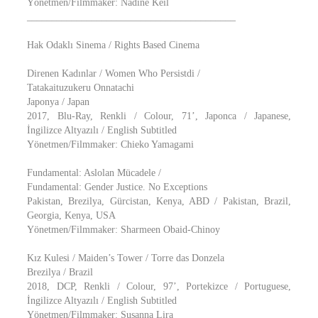
Yönetmen/Filmmaker: Nadine Keil
__________________________________________
Hak Odaklı Sinema / Rights Based Cinema
Direnen Kadınlar / Women Who Persistdi /
Tatakaituzukeru Onnatachi
Japonya / Japan
2017, Blu-Ray, Renkli / Colour, 71’, Japonca / Japanese,
İngilizce Altyazılı / English Subtitled
Yönetmen/Filmmaker: Chieko Yamagami
Fundamental: Aslolan Mücadele /
Fundamental: Gender Justice. No Exceptions
Pakistan, Brezilya, Gürcistan, Kenya, ABD / Pakistan, Brazil,
Georgia, Kenya, USA
Yönetmen/Filmmaker: Sharmeen Obaid-Chinoy
Kız Kulesi / Maiden’s Tower / Torre das Donzela
Brezilya / Brazil
2018, DCP, Renkli / Colour, 97’, Portekizce / Portuguese,
İngilizce Altyazılı / English Subtitled
Yönetmen/Filmmaker: Susanna Lira