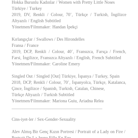
Hokka Burunlu Kadınlar / Women with Pretty Little Noses
Türkiye / Turkey
2019, DV, Renkli / Colour, 70’, Türkçe / Turkish, İngilizce
Altyazılı / English Subtitled
Yönetmen/Filmmaker: Handan İpekçi
Kırlangıçlar / Swallows / Des Hirondelles
Fransa / France
2019, DCP, Renkli / Colour, 40’, Fransızca, Farsça / French,
Farsi, İngilizce, Fransızca Altyazılı / English, French Subtitled
Yönetmen/Filmmaker: Caroline Emery
Singled Out / Singled [Out] Türkiye, İspanya / Turkey, Spain
2018, DCP, Renkli / Colour, 70’, İspanyolca, Türkçe, Katalanca,
Çince, İngilizce / Spanish, Turkish, Catalan, Chinese,
Türkçe Altyazılı / Turkish Subtitled
Yönetmen/Filmmaker: Mariona Guiu, Ariadna Relea
__________________________________________
Cins-iyet-ler / Sex-Gender-Sexuality
Alev Almış Bir Genç Kızın Portresi / Portrait of a Lady on Fire /
Portrait De La Jeune Fille En Feu