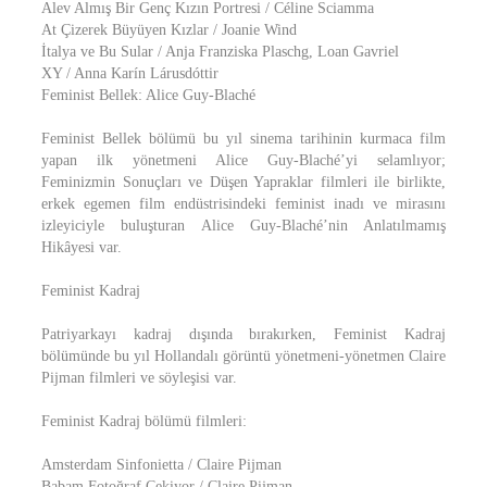
Alev Almış Bir Genç Kızın Portresi / Céline Sciamma
At Çizerek Büyüyen Kızlar / Joanie Wind
İtalya ve Bu Sular / Anja Franziska Plaschg, Loan Gavriel
XY / Anna Karín Lárusdóttir
Feminist Bellek: Alice Guy-Blaché
Feminist Bellek bölümü bu yıl sinema tarihinin kurmaca film
yapan ilk yönetmeni Alice Guy-Blaché’yi selamlıyor;
Feminizmin Sonuçları ve Düşen Yapraklar filmleri ile birlikte,
erkek egemen film endüstrisindeki feminist inadı ve mirasını
izleyiciyle buluşturan Alice Guy-Blaché’nin Anlatılmamış
Hikâyesi var.
Feminist Kadraj
Patriyarkayı kadraj dışında bırakırken, Feminist Kadraj
bölümünde bu yıl Hollandalı görüntü yönetmeni-yönetmen Claire
Pijman filmleri ve söyleşisi var.
Feminist Kadraj bölümü filmleri:
Amsterdam Sinfonietta / Claire Pijman
Babam Fotoğraf Çekiyor / Claire Pijman