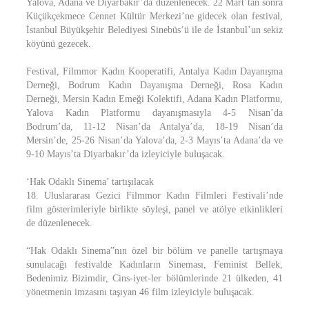
Yalova, Adana ve Diyarbakır’da düzenlenecek. 22 Mart’tan sonra
Küçükçekmece Cennet Kültür Merkezi’ne gidecek olan festival,
İstanbul Büyükşehir Belediyesi Sinebüs’ü ile de İstanbul’un sekiz
köyünü gezecek.
Festival, Filmmor Kadın Kooperatifi, Antalya Kadın Dayanışma
Derneği, Bodrum Kadın Dayanışma Derneği, Rosa Kadın
Derneği, Mersin Kadın Emeği Kolektifi, Adana Kadın Platformu,
Yalova Kadın Platformu dayanışmasıyla 4-5 Nisan’da
Bodrum’da, 11-12 Nisan’da Antalya’da, 18-19 Nisan’da
Mersin’de, 25-26 Nisan’da Yalova’da, 2-3 Mayıs’ta Adana’da ve
9-10 Mayıs’ta Diyarbakır’da izleyiciyle buluşacak.
‘Hak Odaklı Sinema’ tartışılacak
18. Uluslararası Gezici Filmmor Kadın Filmleri Festivali’nde
film gösterimleriyle birlikte söyleşi, panel ve atölye etkinlikleri
de düzenlenecek.
“Hak Odaklı Sinema”nın özel bir bölüm ve panelle tartışmaya
sunulacağı festivalde Kadınların Sineması, Feminist Bellek,
Bedenimiz Bizimdir, Cins-iyet-ler bölümlerinde 21 ülkeden, 41
yönetmenin imzasını taşıyan 46 film izleyiciyle buluşacak.