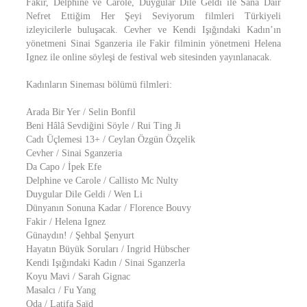
Fakir, Delphine ve Carole, Duygular Dile Geldi ile Sana Dair
Nefret Ettiğim Her Şeyi Seviyorum filmleri Türkiyeli
izleyicilerle buluşacak. Cevher ve Kendi Işığındaki Kadın’ın
yönetmeni Sinai Sganzeria ile Fakir filminin yönetmeni Helena
Ignez ile online söyleşi de festival web sitesinden yayınlanacak.
Kadınların Sineması bölümü filmleri:
Arada Bir Yer / Selin Bonfil
Beni Hâlâ Sevdiğini Söyle / Rui Ting Ji
Cadı Üçlemesi 13+ / Ceylan Özgün Özçelik
Cevher / Sinai Sganzeria
Da Capo / İpek Efe
Delphine ve Carole / Callisto Mc Nulty
Duygular Dile Geldi / Wen Li
Dünyanın Sonuna Kadar / Florence Bouvy
Fakir / Helena Ignez
Günaydın! / Şehbal Şenyurt
Hayatın Büyük Soruları / Ingrid Hübscher
Kendi Işığındaki Kadın / Sinai Sganzerla
Koyu Mavi / Sarah Gignac
Masalcı / Fu Yang
Oda / Latifa Saïd