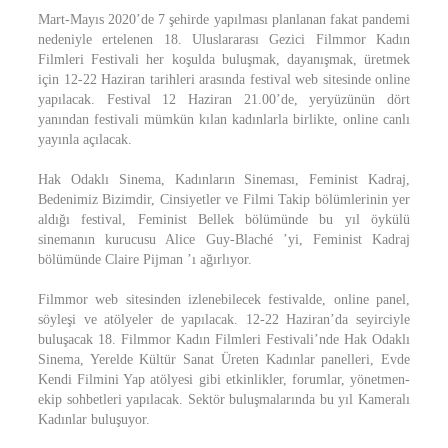
Mart-Mayıs 2020’de 7 şehirde yapılması planlanan fakat pandemi
nedeniyle ertelenen 18. Uluslararası Gezici Filmmor Kadın
Filmleri Festivali her koşulda buluşmak, dayanışmak, üretmek
için 12-22 Haziran tarihleri arasında festival web sitesinde online
yapılacak. Festival 12 Haziran 21.00’de, yeryüzünün dört
yanından festivali mümkün kılan kadınlarla birlikte, online canlı
yayınla açılacak.
Hak Odaklı Sinema, Kadınların Sineması, Feminist Kadraj,
Bedenimiz Bizimdir, Cinsiyetler ve Filmi Takip bölümlerinin yer
aldığı festival, Feminist Bellek bölümünde bu yıl öykülü
sinemanın kurucusu Alice Guy-Blaché ’yi, Feminist Kadraj
bölümünde Claire Pijman ’ı ağırlıyor.
Filmmor web sitesinden izlenebilecek festivalde, online panel,
söyleşi ve atölyeler de yapılacak. 12-22 Haziran’da seyirciyle
buluşacak 18. Filmmor Kadın Filmleri Festivali’nde Hak Odaklı
Sinema, Yerelde Kültür Sanat Üreten Kadınlar panelleri, Evde
Kendi Filmini Yap atölyesi gibi etkinlikler, forumlar, yönetmen-
ekip sohbetleri yapılacak. Sektör buluşmalarında bu yıl Kameralı
Kadınlar buluşuyor.