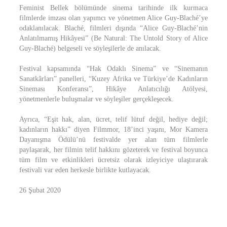
Feminist Bellek bölümünde sinema tarihinde ilk kurmaca
filmlerde imzası olan yapımcı ve yönetmen Alice Guy-Blaché’ye
odaklanılacak. Blaché, filmleri dışında “Alice Guy-Blaché’nin
Anlatılmamış Hikâyesi” (Be Natural: The Untold Story of Alice
Guy-Blaché) belgeseli ve söyleşilerle de anılacak.
Festival kapsamında “Hak Odaklı Sinema” ve “Sinemanın
Sanatkârları” panelleri, “Kuzey Afrika ve Türkiye’de Kadınların
Sineması Konferansı”, Hikâye Anlatıcılığı Atölyesi,
yönetmenlerle buluşmalar ve söyleşiler gerçekleşecek.
Ayrıca, “Eşit hak, alan, ücret, telif lütuf değil, hediye değil;
kadınların hakkı” diyen Filmmor, 18’inci yaşını, Mor Kamera
Dayanışma Ödülü’nü festivalde yer alan tüm filmlerle
paylaşarak, her filmin telif hakkını gözeterek ve festival boyunca
tüm film ve etkinlikleri ücretsiz olarak izleyiciye ulaştırarak
festivali var eden herkesle birlikte kutlayacak.
26 Şubat 2020