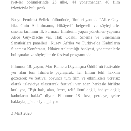
iyet-ler bölümlerinde 23 ülke, 44 yönetmenden 46 film
izleyiciyle buluşacak.
Bu yıl Feminist Bellek bölümünde, filmleri yanında “Alice Guy-
Blaché’nin Anlatılmamış Hikâyesi” belgeseli ve söyleşilerle,
sinema tarihinin ilk kurmaca filmlerini yapan yönetmen-yapımcı
Alice Guy-Blaché var. Hak Odaklı Sinema ve Sinemanın
Sanatkârları panelleri, Kuzey Afrika ve Türkiye’de Kadınların
Sineması Konferansı, Hikâye Anlatıcılığı Atölyesi, yönetmenlerle
buluşmalar ve söyleşiler de festival programında.
Filmmor 18. yaşını, Mor Kamera Dayanışma Ödülü’nü festivalde
yer alan tüm filmlerle paylaşarak, her filmin telif hakkını
gözeterek ve festival boyunca tüm film ve etkinlikleri ücretsiz
olarak izleyiciye ulaştırarak festivali var eden herkesle birlikte
kutluyor, “Eşit hak, alan, ücret, telif lütuf değil, hediye değil;
kadınların hakkı” diyor. Filmmor 18. kez, perdeye, şehre
hakkıyla, gönenciyle geliyor.
3 Mart 2020