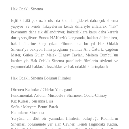
Hak Odaklı Sinema
Eşitlik hâlâ çok uzak olsa da kadınlar giderek daha çok sinema
yapıyor ve kendi hikâyelerini kendi dilleriyle anlatarak “hak”
kavramını daha sık dillendiriyor, haksızlıklara karşı daha kararlı
duruş sergiliyor. Bunca HAKsızlık karşısında, hakları dillendiren,
hak ihlâllerine karşı çıkan Filmmor da bu yıl Hak Odaklı
Sinema’ya bakıyor. Film programı yanında Ahu Öztürk, Çiğdem
Mater, Gülen Güler, Melek Ulagay Taylan, Meltem Cumbul’un
katılımıyla Hak Odaklı Sinema panelinde filmlerin söylemi ve
yapımındaki haklar/haksızlıklar ve hak odaklılık tartışılacak.
Hak Odaklı Sinema Bölümü Filmleri:
Direnen Kadınlar / Chieko Yamagami
Fundamental: Aslolan Mücadele / Sharmeen Obaid-Chinoy
Kız Kulesi / Susanna Lira
Sofia / Meryem Benm’Barek
Kadınların Sineması
Yeryüzünün dört bir yanından filmlerin buluştuğu Kadınların
Sineması bölümünde yer alan Cevher, Kendi Işığındaki Kadın,