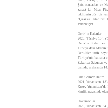
Şair, zanaatkar ve Ma
zanaat ki, Mısır Pir
taklitlerin dört bir y
“Çıraksız Usta” bizi 
sandaletçisi.
Derik’te Kalanlar
2020, Türkiye 15’, Yön
Derik’te Kalan son
Türkiye'deki Mardin'in
Derikliler tarih boy
Türkiye'nin batısına v
Zekeriya Sabuncu ve 
dışında, aralarında 14
Dile Gelmez Hatıra
2021, Yunanistan, 18’
Kuzey Yunanistan’da k
kimlik arayışında olan
Dokumacılar
2020, Yunanistan, 54’