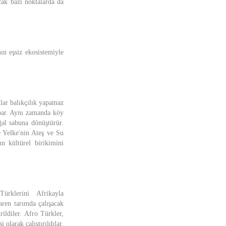
cak bazı noktalarda da
ın eşsiz ekosistemiyle
lar balıkçılık yapamaz
par. Aynı zamanda köy
al sabuna dönüştürür.
e Yelke'nin Ateş ve Su
n kültürel birikimini
ürklerini Afrikayla
aren tarımda çalışacak
ildiler. Afro Türkler,
 olarak çalıştırıldılar.