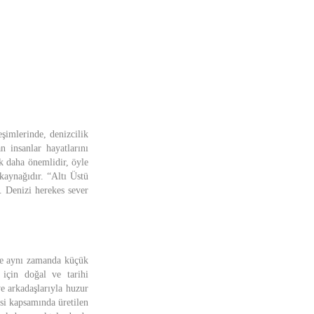
şimlerinde, denizcilik
 insanlar hayatlarını
ok daha önemlidir, öyle
 kaynağıdır. “Altı Üstü
r. Denizi herekes sever
 ve aynı zamanda küçük
 için doğal ve tarihi
ve arkadaşlarıyla huzur
i kapsamında üretilen