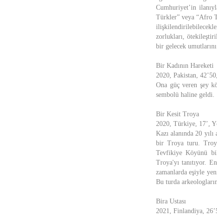
Cumhuriyet’in ilanıy
Türkler” veya “Afro Tü
ilişkilendirilebilece
zorlukları, ötekileşti
bir gelecek umutlarını
Bir Kadının Hareketi
2020, Pakistan, 42’50
Ona güç veren şey kö
sembolü haline geldi.
Bir Kesit Troya
2020, Türkiye, 17’, Y
Kazı alanında 20 yılı
bir Troya turu. Tro
Tevfikiye Köyünü bil
Troya'yı tanıtıyor. E
zamanlarda eşiyle yeni
Bu turda arkeologların
Bira Ustası
2021, Finlandiya, 26’5