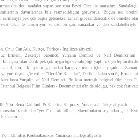
rmaris’te deri sandalet yapan son usta Fevzi Olca ile tanışalım. Sandaletçi
amitlerinin duvarlarında bile resmedildiğini görüyoruz. Bugün seri üreti
anı sarmasıyla pek çok başka geleneksel zanaat gibi sandaletçilik de ölmekte ol
Fevzi Olca ile tanıştırıyor, kendisi bir şair, zanaatkar ve deri sandaletleriyl
. Onur Can Atlı, Kürtçe, Türkçe / İngilizce altyazılı
 üç Ermeni, Zekeriya Sabuncu. Yurşalin Demirci ve Naif Demirci’nin 
 bir ilçesi olan Derik pek çok uygarlığa ev sahipliği yaptı, ilk yerleşimcilerde
unca dil, din, ırk ayrımı yapmadan barış ve uyum içinde yaşadılar. Zama
eya yurt dışına göç ettiler. “Derik'te Kalanlar”, Derik'te kalan son üç Ermeni'ni
karı koca Yurşalin ve Naif Demirci. Bu kısa metrajlı belgesel film hem T
. İstanbul Belgesel Film Günleri - Documentarist'in de olduğu, pek çok festivald
48, Yön. Rena Danilouli & Katerina Karpouzi, Yunanca / Türkçe altyazılı
omşuları tarafından “yerli” olarak bilinen, Slavofonların soyundan gelen Kyria
 bir kadın.
, Yön. Dimitris Koutsiabasakos, Yunanca / Türkçe altyazılı