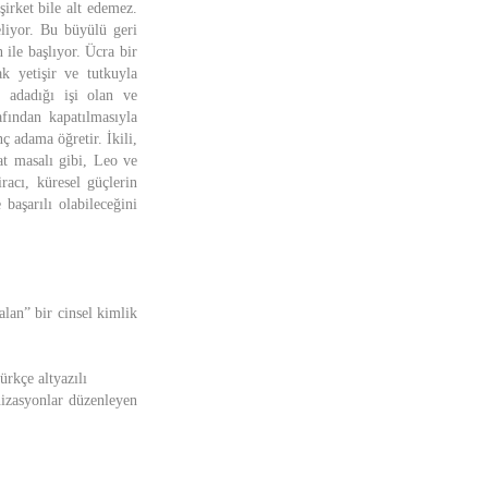
şirket bile alt edemez.
eliyor. Bu büyülü geri
 ile başlıyor. Ücra bir
k yetişir ve tutkuyla
 adadığı işi olan ve
fından kapatılmasıyla
nç adama öğretir. İkili,
yat masalı gibi, Leo ve
racı, küresel güçlerin
başarılı olabileceğini
lan” bir cinsel kimlik
rkçe altyazılı
nizasyonlar düzenleyen