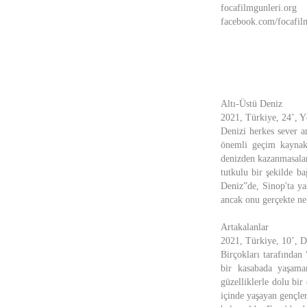
focafilmgunleri.org
facebook.com/focafil
Altı-Üstü Deniz
2021, Türkiye, 24’, Y
Denizi herkes sever a
önemli geçim kaynakl
denizden kazanmasalar 
tutkulu bir şekilde ba
Deniz”de, Sinop'ta yaş
ancak onu gerçekte ne
Artakalanlar
2021, Türkiye, 10’, D
Birçokları tarafından
bir kasabada yaşaman
güzelliklerle dolu bir
içinde yaşayan gençl