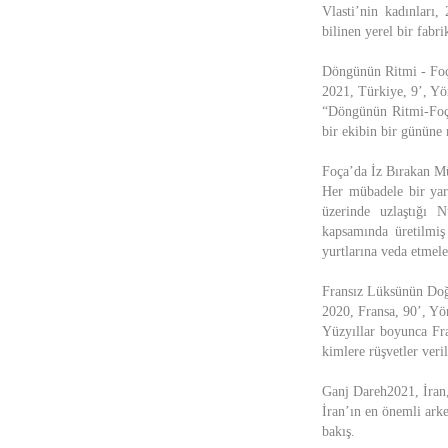
Vlasti’nin kadınları,
bilinen yerel bir fab
Döngünün Ritmi - Foç
2021, Türkiye, 9’, Yön
“Döngünün Ritmi-Foça 
bir ekibin bir gününe 
Foça’da İz Bırakan Mü
Her mübadele bir yara
üzerinde uzlaştığı 
kapsamında üretilmi
yurtlarına veda etmele
Fransız Lüksünün Do
2020, Fransa, 90’, Yö
Yüzyıllar boyunca Fra
kimlere rüşvetler veri
Ganj Dareh2021, İran,
İran’ın en önemli arke
bakış.