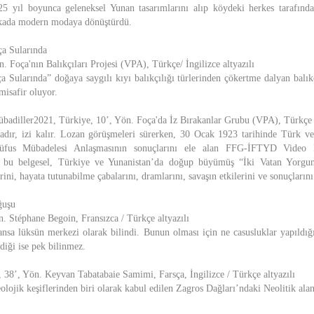
 25 yıl boyunca geleneksel Yunan tasarımlarını alıp köydeki herkes tarafınd
rikada modern modaya dönüştürdü.
a Sularında
. Foça'nın Balıkçıları Projesi (VPA), Türkçe/ İngilizce altyazılı
Sularında” doğaya saygılı kıyı balıkçılığı türlerinden çökertme dalyan balıkçı
misafir oluyor.
badiller2021, Türkiye, 10’, Yön. Foça'da İz Bırakanlar Grubu (VPA), Türkçe / 
dır, izi kalır. Lozan görüşmeleri sürerken, 30 Ocak 1923 tarihinde Türk ve
Nüfus Mübadelesi Anlaşmasının sonuçlarını ele alan FFG-İFTYD Video 
ş bu belgesel, Türkiye ve Yunanistan’da doğup büyümüş “İki Vatan Yorgun
rini, hayata tutunabilme çabalarını, dramlarını, savaşın etkilerini ve sonuçların
ğuşu
n. Stéphane Begoin, Fransızca / Türkçe altyazılı
nsa lüksün merkezi olarak bilindi. Bunun olması için ne casusluklar yapıldığı,
ldiği ise pek bilinmez.
 38’, Yön. Keyvan Tabatabaie Samimi, Farsça, İngilizce / Türkçe altyazılı
olojik keşiflerinden biri olarak kabul edilen Zagros Dağları’ndaki Neolitik ala