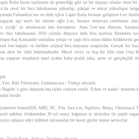
in Kulta birası tayfasının da gösterdiği gibi iyi bir mayayı uluslar ötesi bir 
ya’da yerel bir bira fabrikasının yükselişi, çöküşü ve tekrar yükselişini belg
ılında Finlandiya’nın en ünlü içkisi Lapin Kulta birasını geliştiren Leo Anelin
aşayan işçi sınıfı bir ailenin oğlu Leo, biranın mütevazı centilmeni olara
ra çiçeği’ ni uluslararası üne kavuşturur. Ama Leo’nun dünyası, hayatını
nio bira fabrikasının 2010 yılında dünyaca ünlü bira markası Heineken tara
rleşen Kaj Kastiander imdadına yetişir ve yaşlı bira ustası bütün bildiklerini ge
lesel fon başlatır ve birlikte orijinal bira mayasını araştırırlar. Gerçek bir ha
da altın bir ödül beklemektedir. Moral verici ve hoş bir film olan Usta Bi
a yaşayan insanların nasıl ayakta kalıp pratik zeka, azim ve gerçekçilik ile 
şlık
 Yön. Kiki Febriyanti, Endonezyaca / Türkçe altyazılı
Bugiler’e göre dünyada beş farklı cinsiyet vardır. Erkek ve kadın “arasında ka
rdan biridir.
ıyametten Sonra2020, ABD, 58’, Yön. Iara Lee, İngilizce, Rusça, Ukarynaca/ Tü
etli nükleer felaketinden 30 yıl sonra, bağımsız iz sürücüler ile çeşitli orga
yılın rahatsız edici kültürel mirasından bir kesiti gözler önüne seriyorlar.
n. Özgür Yasak, Türkçe / İngilizce altyazılı