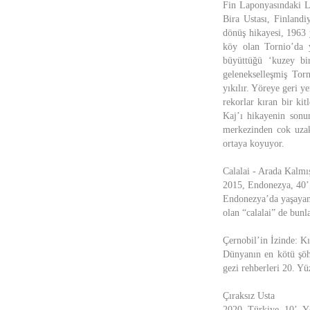
Fin Laponyasındaki Lap
Bira Ustası, Finlandi
dönüş hikayesi, 1963 y
köy olan Tornio’da y
büyüttüğü ‘kuzey bi
gelenekselleşmiş Tor
yıkılır. Yöreye geri ye
rekorlar kıran bir kit
Kaj’ı hikayenin sonun
merkezinden cok uzakt
ortaya koyuyor.
Calalai - Arada Kalmı
2015, Endonezya, 40’,
Endonezya’da yaşayan 
olan “calalai” de bunla
Çernobil’in İzinde: K
Dünyanın en kötü şöhr
gezi rehberleri 20. Yüz
Çıraksız Usta
2020, Türkiye, 10’, Yö