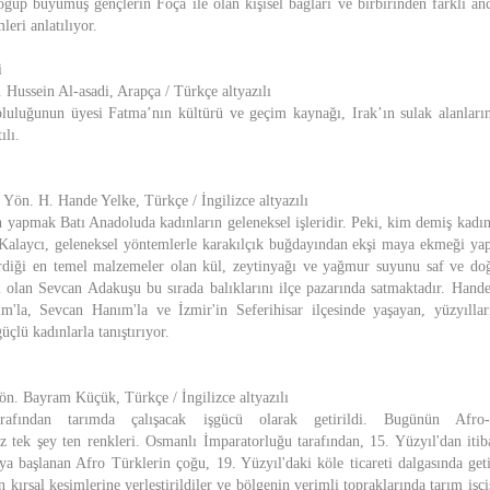
oğup büyümüş gençlerin Foça ile olan kişisel bağları ve birbirinden farklı an
eri anlatılıyor.
i
 Hussein Al-asadi, Arapça / Türkçe altyazılı
pluluğunun üyesi Fatma’nın kültürü ve geçim kaynağı, Irak’ın sulak alanların
ılı.
 Yön. H. Hande Yelke, Türkçe / İngilizce altyazılı
apmak Batı Anadoluda kadınların geleneksel işleridir. Peki, kim demiş kadın
 Kalaycı, geleneksel yöntemlerle karakılçık buğdayından ekşi maya ekmeği ya
rdiği en temel malzemeler olan kül, zeytinyağı ve yağmur suyunu saf ve doğ
çı olan Sevcan Adakuşu bu sırada balıklarını ilçe pazarında satmaktadır. Hand
m'la, Sevcan Hanım'la ve İzmir'in Seferihisar ilçesinde yaşayan, yüzyılları
çlü kadınlarla tanıştırıyor.
ön. Bayram Küçük, Türkçe / İngilizce altyazılı
rafından tarımda çalışacak işgücü olarak getirildi. Bugünün Afro-T
miz tek şey ten renkleri. Osmanlı İmparatorluğu tarafından, 15. Yüzyıl'dan itib
ya başlanan Afro Türklerin çoğu, 19. Yüzyıl'daki köle ticareti dalgasında getir
n kırsal kesimlerine yerleştirildiler ve bölgenin verimli topraklarında tarım işçisi