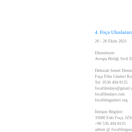
4. Foça Uluslarar
20 - 26 Ekim 2021
Düzenleyen
Avrupa Birliği Sivil D
Deborah Semel Demir
Foça Film Günleri Ko
Tel. 0536 494 8135
focafilmdays@gmail
focafilmdays.com
focafilmgunleri.org
İletişim Bilgileri
35680 Eski Foça, I
+90 536 494 8135
admin @ focafilmgunl