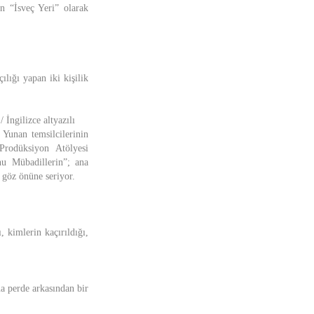
an “İsveç Yeri” olarak
lığı yapan iki kişilik
İngilizce altyazılı
 Yunan temsilcilerinin
Prodüksiyon Atölyesi
u Mübadillerin”; ana
ı göz önüne seriyor.
 kimlerin kaçırıldığı,
na perde arkasından bir