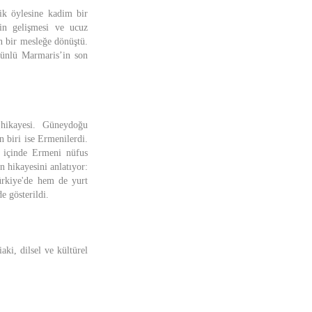
lik öylesine kadim bir
min gelişmesi ve ucuz
an bir mesleğe dönüştü.
e ünlü Marmaris’in son
hikayesi. Güneydoğu
n biri ise Ermenilerdi.
n içinde Ermeni nüfus
n hikayesini anlatıyor:
ürkiye'de hem de yurt
e gösterildi.
ki, dilsel ve kültürel