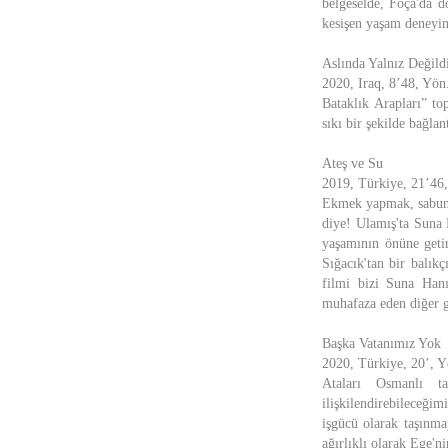
belgeselde, Foça'da d
kesişen yaşam deneyiml
Aslında Yalnız Değild
2020, Iraq, 8’48, Yön.
Bataklık Arapları” to
sıkı bir şekilde bağlant
Ateş ve Su
2019, Türkiye, 21’46,
Ekmek yapmak, sabun y
diye! Ulamış'ta Suna
yaşamının önüne geti
Sığacık'tan bir balık
filmi bizi Suna Hanı
muhafaza eden diğer gü
Başka Vatanımız Yok
2020, Türkiye, 20’, Y
Ataları Osmanlı ta
ilişkilendirebileceği
işgücü olarak taşınma
ağırlıklı olarak Ege'ni