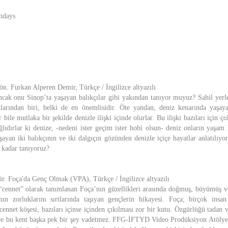
mdays
ön. Furkan Alperen Demir, Türkçe / İngilizce altyazılı
ncak onu Sinop’ta yaşayan balıkçılar gibi yakından tanıyor muyuz? Sahil yerle
arından biri, belki de en önemlisidir. Öte yandan, deniz kenarında yaşayan
bile mutlaka bir şekilde denizle ilişki içinde olurlar. Bu ilişki bazıları için ç
ğlıdırlar ki denize, -nedeni ister geçim ister hobi olsun- deniz onların yaşam
ayan iki balıkçının ve iki dalgıçın gözünden denizle içiçe hayatlar anlatılıyo
 kadar tanıyoruz?
ir. Foça'da Genç Olmak (VPA), Türkçe / İngilizce altyazılı
 “cennet” olarak tanımlanan Foça’nın güzellikleri arasında doğmuş, büyümüş
ın zorluklarını sırtlarında taşıyan gençlerin hikayesi. Foça; birçok insan
 cennet köşesi, bazıları içinse içinden çıkılması zor bir kutu. Özgürlüğü tadan 
ere bu kent başka pek bir şey vadetmez. FFG-İFTYD Video Prodüksiyon Atölyes