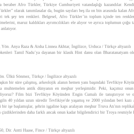
la beraber Afro Türkler, Türkiye Cumhuriyeti vatandaşlığı kazandılar. Kendi
rkler” olarak tanımlasalar da, bugün sayıları beş ila on bin arasında kalan Afr
kleri tek şey ten renkleri. Belgesel, Afro Türkler’in toplum içinde ten renkler
rilmelerini, maruz kaldıkları ayrımcılıkları ele alıyor ve ayrıca toplumun çoğu t
 anlatıyor.
, Yön. Anya Raza & Aisha Linnea Akhtar, İngilizce, Urduca / Türkçe altyazılı
kenleri Tamil Nadu’ya dayanan bir klasik Hint dansı olan Bharatanatyam ol
ön. Ülkü Sönmez, Türkçe / İngilizce altyazılı
 aşkın bir süre çalışmış, arkeolojik alanın hemen yanı başındaki Tevfikiye Köy
ya muhtemelen antik dünyanın en meşhur yerleşimidir. Peki, kaçımız onun
iyoruz? Film bizi Tevfikiye Köyünden Engin Cumalı ile tanıştırıyor ve o
ngiln 40 yıldan uzun süredir Tevfikiye'de yaşamış ve 2000 yılından beri kazı 
 bir işe başlamışlar, şehrin işgaline kapı aralayan meşhur Truva Atı'nın replikala
 çizdiklerinden daha farklı ancak onun kadar bilgilendirici bir Troya resmiyle 
0, Dir. Antti Haase, Fince / Türkçe altyazılı