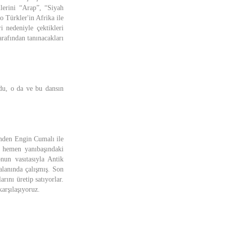
lerini “Arap”, “Siyah
o Türkler'in Afrika ile
i nedeniyle çektikleri
arafından tanınacakları
du, o da ve bu dansın
ünden Engin Cumalı ile
 hemen yanıbaşındaki
nun vasıtasıyla Antik
alanında çalışmış. Son
rını üretip satıyorlar.
karşılaşıyoruz.