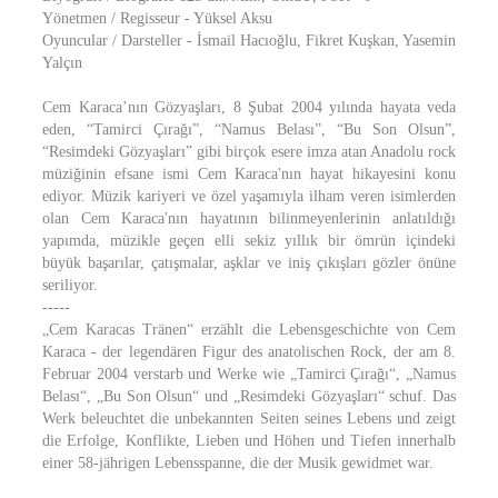
Yönetmen / Regisseur - Yüksel Aksu
Oyuncular / Darsteller - İsmail Hacıoğlu, Fikret Kuşkan, Yasemin
Yalçın
Cem Karaca’nın Gözyaşları, 8 Şubat 2004 yılında hayata veda
eden, “Tamirci Çırağı”, “Namus Belası”, “Bu Son Olsun”,
“Resimdeki Gözyaşları” gibi birçok esere imza atan Anadolu rock
müziğinin efsane ismi Cem Karaca'nın hayat hikayesini konu
ediyor. Müzik kariyeri ve özel yaşamıyla ilham veren isimlerden
olan Cem Karaca'nın hayatının bilinmeyenlerinin anlatıldığı
yapımda, müzikle geçen elli sekiz yıllık bir ömrün içindeki
büyük başarılar, çatışmalar, aşklar ve iniş çıkışları gözler önüne
seriliyor.
-----
„Cem Karacas Tränen“ erzählt die Lebensgeschichte von Cem
Karaca - der legendären Figur des anatolischen Rock, der am 8.
Februar 2004 verstarb und Werke wie „Tamirci Çırağı“, „Namus
Belası“, „Bu Son Olsun“ und „Resimdeki Gözyaşları“ schuf. Das
Werk beleuchtet die unbekannten Seiten seines Lebens und zeigt
die Erfolge, Konflikte, Lieben und Höhen und Tiefen innerhalb
einer 58-jährigen Lebensspanne, die der Musik gewidmet war.