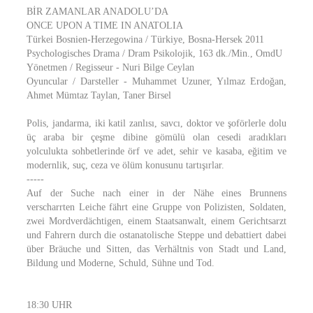
BİR ZAMANLAR ANADOLU’DA
ONCE UPON A TIME IN ANATOLIA
Türkei Bosnien-Herzegowina / Türkiye, Bosna-Hersek 2011
Psychologisches Drama / Dram Psikolojik, 163 dk./Min., OmdU
Yönetmen / Regisseur - Nuri Bilge Ceylan
Oyuncular / Darsteller - Muhammet Uzuner, Yılmaz Erdoğan,
Ahmet Mümtaz Taylan, Taner Birsel
Polis, jandarma, iki katil zanlısı, savcı, doktor ve şoförlerle dolu
üç araba bir çeşme dibine gömülü olan cesedi aradıkları
yolculukta sohbetlerinde örf ve adet, sehir ve kasaba, eğitim ve
modernlik, suç, ceza ve ölüm konusunu tartışırlar.
-----
Auf der Suche nach einer in der Nähe eines Brunnens
verscharrten Leiche fährt eine Gruppe von Polizisten, Soldaten,
zwei Mordverdächtigen, einem Staatsanwalt, einem Gerichtsarzt
und Fahrern durch die ostanatolische Steppe und debattiert dabei
über Bräuche und Sitten, das Verhältnis von Stadt und Land,
Bildung und Moderne, Schuld, Sühne und Tod.
18:30 UHR