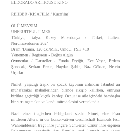
ELDORADO ARTHOUSE KINO
REHBER (KISAFILM / Kurzfilm)
ÖLÜ MEVSİM
UNFRUITFUL TIMES
Türkiye, İtalya, Kuzey Makedonya / Türkei, Italien,
Nordmazedonien 2024
Dram /Drama, 120 dk./Min., OmdU, FSK +18
Yönetmen / Regisseur - Doğuş Algün
Oyuncular / Darsteller - Funda Eryiğit, Ece Yaşar, Erdem
Şenocak, Serkan Ercan, Haydar Şahin, Naz Göktan, Nesrin
Uçarlar
Nimet, yaşadığı trajik bir çocuk kaybının ardından İstanbul’un
muhafazakar mahallerinden birinde sıkışıp kalırken, ömrünü
birlikte geçirdiği küçük kardeşi Öznur ise aile içindeki bambaşka
bir sırrı taşımakta ve kendi mücadelesini vermektedir.
-----
Nach einer tragischen Fehlgeburt steckt Nimet, eine Frau
mittleren Alters, in der konservativen Gesellschaft Istanbuls fest.
Währenddessen trägt ihre jüngere Schwester Öznur ihre eigenen