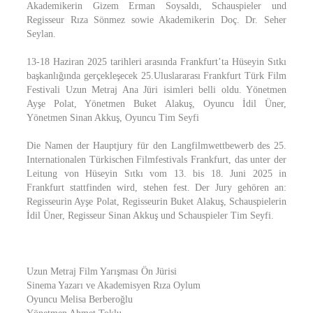
Akademikerin Gizem Erman Soysaldı, Schauspieler und
Regisseur Rıza Sönmez sowie Akademikerin Doç. Dr. Seher
Seylan.
13-18 Haziran 2025 tarihleri arasında Frankfurt’ta Hüseyin Sıtkı
başkanlığında gerçekleşecek 25.Uluslararası Frankfurt Türk Film
Festivali Uzun Metraj Ana Jüri isimleri belli oldu. Yönetmen
Ayşe Polat, Yönetmen Buket Alakuş, Oyuncu İdil Üner,
Yönetmen Sinan Akkuş, Oyuncu Tim Seyfi
Die Namen der Hauptjury für den Langfilmwettbewerb des 25.
Internationalen Türkischen Filmfestivals Frankfurt, das unter der
Leitung von Hüseyin Sıtkı vom 13. bis 18. Juni 2025 in
Frankfurt stattfinden wird, stehen fest. Der Jury gehören an:
Regisseurin Ayşe Polat, Regisseurin Buket Alakuş, Schauspielerin
İdil Üner, Regisseur Sinan Akkuş und Schauspieler Tim Seyfi.
Uzun Metraj Film Yarışması Ön Jürisi
Sinema Yazarı ve Akademisyen Rıza Oylum
Oyuncu Melisa Berberoğlu