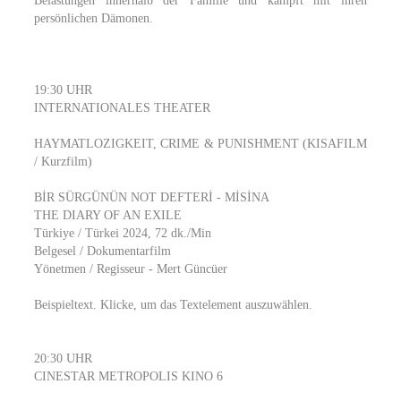
Belastungen innerhalb der Familie und kämpft mit ihren
persönlichen Dämonen.
19:30 UHR
INTERNATIONALES THEATER
HAYMATLOZIGKEIT, CRIME & PUNISHMENT (KISAFILM
/ Kurzfilm)
BİR SÜRGÜNÜN NOT DEFTERİ - MİSİNA
THE DIARY OF AN EXILE
Türkiye / Türkei 2024, 72 dk./Min
Belgesel / Dokumentarfilm
Yönetmen / Regisseur - Mert Güncüer
Beispieltext. Klicke, um das Textelement auszuwählen.
20:30 UHR
CINESTAR METROPOLIS KINO 6