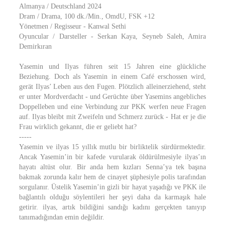
Almanya / Deutschland 2024
Dram / Drama, 100 dk./Min., OmdU, FSK +12
Yönetmen / Regisseur - Kanwal Sethi
Oyuncular / Darsteller - Serkan Kaya, Seyneb Saleh, Amira
Demirkıran
Yasemin und Ilyas führen seit 15 Jahren eine glückliche
Beziehung. Doch als Yasemin in einem Café erschossen wird,
gerät Ilyas’ Leben aus den Fugen. Plötzlich alleinerziehend, steht
er unter Mordverdacht - und Gerüchte über Yasemins angebliches
Doppelleben und eine Verbindung zur PKK werfen neue Fragen
auf. Ilyas bleibt mit Zweifeln und Schmerz zurück - Hat er je die
Frau wirklich gekannt, die er geliebt hat?
-----
Yasemin ve ilyas 15 yıllık mutlu bir birliktelik sürdürmektedir.
Ancak Yasemin’in bir kafede vurularak öldürülmesiyle ilyas’ın
hayatı altüst olur. Bir anda hem kızları Senna’ya tek başına
bakmak zorunda kalır hem de cinayet şüphesiyle polis tarafından
sorgulanır. Üstelik Yasemin’in gizli bir hayat yaşadığı ve PKK ile
bağlantılı olduğu söylentileri her şeyi daha da karmaşık hale
getirir. ilyas, artık bildiğini sandığı kadını gerçekten tanıyıp
tanımadığından emin değildir.