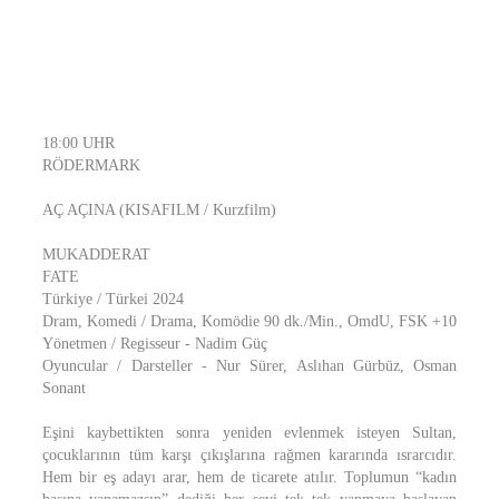
18:00 UHR
RÖDERMARK
AÇ AÇINA (KISAFILM / Kurzfilm)
MUKADDERAT
FATE
Türkiye / Türkei 2024
Dram, Komedi / Drama, Komödie 90 dk./Min., OmdU, FSK +10
Yönetmen / Regisseur - Nadim Güç
Oyuncular / Darsteller - Nur Sürer, Aslıhan Gürbüz, Osman
Sonant
Eşini kaybettikten sonra yeniden evlenmek isteyen Sultan,
çocuklarının tüm karşı çıkışlarına rağmen kararında ısrarcıdır.
Hem bir eş adayı arar, hem de ticarete atılır. Toplumun “kadın