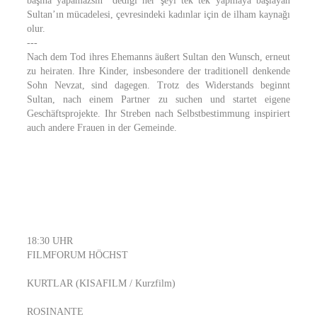
başına yapamazsın” dediği her şeyi tek tek yapmaya başlayan
Sultan’ın mücadelesi, çevresindeki kadınlar için de ilham kaynağı
olur.
---
Nach dem Tod ihres Ehemanns äußert Sultan den Wunsch, erneut
zu heiraten. Ihre Kinder, insbesondere der traditionell denkende
Sohn Nevzat, sind dagegen. Trotz des Widerstands beginnt
Sultan, nach einem Partner zu suchen und startet eigene
Geschäftsprojekte. Ihr Streben nach Selbstbestimmung inspiriert
auch andere Frauen in der Gemeinde.
18:30 UHR
FILMFORUM HÖCHST
KURTLAR (KISAFILM / Kurzfilm)
ROSINANTE