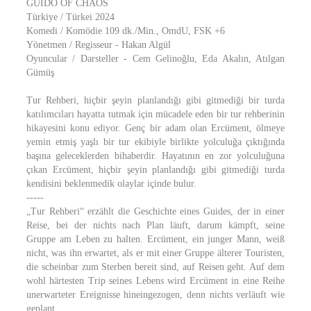
GUIDO OF CHAOS
Türkiye / Türkei 2024
Komedi / Komödie 109 dk./Min., OmdU, FSK +6
Yönetmen / Regisseur - Hakan Algül
Oyuncular / Darsteller - Cem Gelinoğlu, Eda Akalın, Atılgan
Gümüş
Tur Rehberi, hiçbir şeyin planlandığı gibi gitmediği bir turda
katılımcıları hayatta tutmak için mücadele eden bir tur rehberinin
hikayesini konu ediyor. Genç bir adam olan Ercüment, ölmeye
yemin etmiş yaşlı bir tur ekibiyle birlikte yolculuğa çıktığında
başına geleceklerden bihaberdir. Hayatının en zor yolculuğuna
çıkan Ercüment, hiçbir şeyin planlandığı gibi gitmediği turda
kendisini beklenmedik olaylar içinde bulur.
-----
„Tur Rehberi“ erzählt die Geschichte eines Guides, der in einer
Reise, bei der nichts nach Plan läuft, darum kämpft, seine
Gruppe am Leben zu halten. Ercüment, ein junger Mann, weiß
nicht, was ihn erwartet, als er mit einer Gruppe älterer Touristen,
die scheinbar zum Sterben bereit sind, auf Reisen geht. Auf dem
wohl härtesten Trip seines Lebens wird Ercüment in eine Reihe
unerwarteter Ereignisse hineingezogen, denn nichts verläuft wie
geplant.