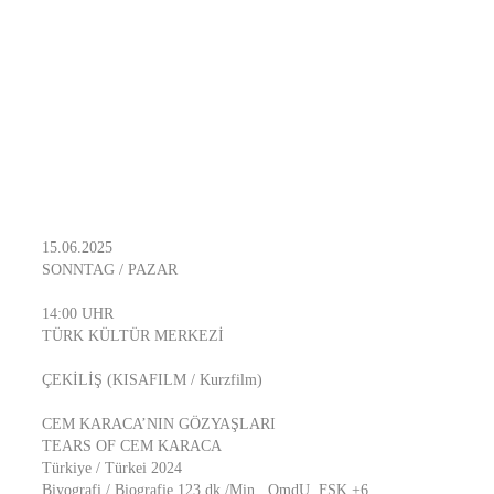
15.06.2025
SONNTAG / PAZAR
14:00 UHR
TÜRK KÜLTÜR MERKEZİ
ÇEKİLİŞ (KISAFILM / Kurzfilm)
CEM KARACA’NIN GÖZYAŞLARI
TEARS OF CEM KARACA
Türkiye / Türkei 2024
Biyografi / Biografie 123 dk./Min., OmdU, FSK +6