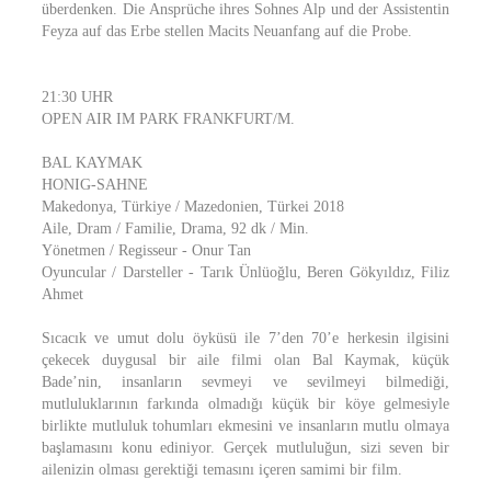
überdenken. Die Ansprüche ihres Sohnes Alp und der Assistentin
Feyza auf das Erbe stellen Macits Neuanfang auf die Probe.
21:30 UHR
OPEN AIR IM PARK FRANKFURT/M.
BAL KAYMAK
HONIG-SAHNE
Makedonya, Türkiye / Mazedonien, Türkei 2018
Aile, Dram / Familie, Drama, 92 dk / Min.
Yönetmen / Regisseur - Onur Tan
Oyuncular / Darsteller - Tarık Ünlüoğlu, Beren Gökyıldız, Filiz
Ahmet
Sıcacık ve umut dolu öyküsü ile 7’den 70’e herkesin ilgisini
çekecek duygusal bir aile filmi olan Bal Kaymak, küçük
Bade’nin, insanların sevmeyi ve sevilmeyi bilmediği,
mutluluklarının farkında olmadığı küçük bir köye gelmesiyle
birlikte mutluluk tohumları ekmesini ve insanların mutlu olmaya
başlamasını konu ediniyor. Gerçek mutluluğun, sizi seven bir
ailenizin olması gerektiği temasını içeren samimi bir film.