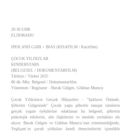
20:30 UHR
ELDORADO
IPEK AND GABI + BIAS (KISAFILM / Kurzfilm)
ÇOCUK YILDIZLAR
KINDERSTARS
(BELGESEL / DOKUMENTARFILM)
Türkiye / Türkei 2025
86 dk./Min. Belgesel / Dokumentarfilm
Yönetmen / Regisseur - Burak Gülgen, Gökhan Mumcu
Çocuk Yıldızların Gerçek Hikayeleri - “Işıkların Önünde,
Şöhretin Gölgesinde” Çocuk yaşta şöhretle tanışan isimlerin
gerçek yaşam öykülerine odaklanan bu belgesel, şöhretin
psikolojik etkilerini, aile ilişkilerini ve mesleki zorlukları ele
alıyor. Burak Gülgen ve Gökhan Mumcu’nun yönetmenliğinde,
Yeşilçam’ın çocuk yıldızları kendi deneyimlerini içtenlikle