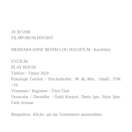
20:30 UHR
FILMFORUM HÖCHST
MERHABA ANNE BENİM LOU (KISAFILM / Kurzfilm)
EVCİLİK
PLAY HOUSE
Türkiye / Türkei 2024
Psikolojik Gerilim / Psychothriller, 96 dk./Min., OmdU, FSK
+16
Yönetmen / Regisseur - Ümit Ünal
Oyuncular / Darsteller - Öykü Karayel, Deniz Işın, Nejat İşler,
Fatih Artman
Beispieltext. Klicke, um das Textelement auszuwählen.