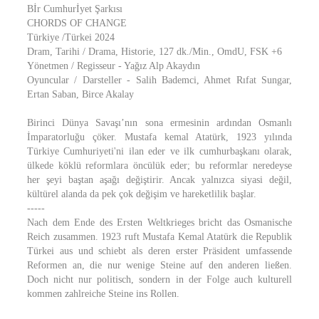
Bİr Cumhurİyet Şarkısı
CHORDS OF CHANGE
Türkiye /Türkei 2024
Dram, Tarihi / Drama, Historie, 127 dk./Min., OmdU, FSK +6
Yönetmen / Regisseur - Yağız Alp Akaydın
Oyuncular / Darsteller - Salih Bademci, Ahmet Rıfat Sungar,
Ertan Saban, Birce Akalay
Birinci Dünya Savaşı’nın sona ermesinin ardından Osmanlı
İmparatorluğu çöker. Mustafa kemal Atatürk, 1923 yılında
Türkiye Cumhuriyeti'ni ilan eder ve ilk cumhurbaşkanı olarak,
ülkede köklü reformlara öncülük eder; bu reformlar neredeyse
her şeyi baştan aşağı değiştirir. Ancak yalnızca siyasi değil,
kültürel alanda da pek çok değişim ve hareketlilik başlar.
-----
Nach dem Ende des Ersten Weltkrieges bricht das Osmanische
Reich zusammen. 1923 ruft Mustafa Kemal Atatürk die Republik
Türkei aus und schiebt als deren erster Präsident umfassende
Reformen an, die nur wenige Steine auf den anderen ließen.
Doch nicht nur politisch, sondern in der Folge auch kulturell
kommen zahlreiche Steine ins Rollen.