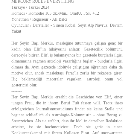
MERCURY RULES EVERYTHING
Türkiye / Türkei 2024
Komedi / Komödie 105 dk./Min., OmdU, FSK +12
Yönetmen / Regisseur - Ali Balcı
Oyuncular / Darsteller - Sinem Kobal, Seyit Alp Navruz, Devrim
Yakut
Her Şeyin Başı Merkür, mesleğine tutunmaya çalışan genç bir
kadın olan Elif’in hikâyesini anlatır. Gazetecilik bölümünü
dereceyle bitiren Elif, iş bulamayınca bir gazetede burçlarla ilgisi
olmamasına rağmen astroloji yazarlığına başlar - burçlarla ilgisi
olmasa da. Aynı gazetede idolüyle çalıştığını öğrenince daha da
motive olur, ancak meslektaşı Fırat’la zorlu bir rekabete girer.
Hiç beklemediği maceralar yaşarken, astroloji onun yol
göstericisi olur.
-------
Her Şeyin Başı Merkür erzählt die Geschichte von Elif, einer
jungen Frau, die in ihrem Beruf Fuß fassen will. Trotz ihres
erfolgreichen Journalismusstudiums findet sie keine Stelle und
beginnt schließlich als Astrologie-Kolumnistin - ohne Bezug zu
Sternzeichen. Als sie erfährt, dass ihr Idol in derselben Redaktion
arbeitet, ist sie hochmotiviert. Doch sie gerät in einen
Konkurrenzkampf mit ihrem Kollegen Fırat. Auf unerwarteten