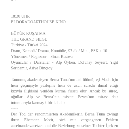
18:30 UHR
ELDORADOARTHOUSE KINO
BÜYÜK KUŞATMA
THE GRAND SIEGE
Türkiye / Türkei 2024
Dram, Komedi/ Drama, Komödie, 97 dk / Min., FSK + 10
Yönetmen / Regisseur - Sinan Kesova
Oyuncular / Darsteller - Alp Öyken, Dolunay Soysert, Yiğit
Sertdemir, Asiye Dinçsoy
Tanınmış akademisyen Berna Tuna’nın ani ölümü, eşi Macit için
hem geçmişiyle yüzleşme hem de uzun süredir ihmal ettiği
kızıyla ilişkisini yeniden kurma fırsatı olur. Ancak bu süreç,
oğulları Alp ve Berna’nın asistanı Feyza’nın mirasa dair
tutumlarıyla karmaşık bir hal alır.
-----
Der Tod der renommierten Akademikerin Berna Tuna zwingt
ihren Ehemann Macit, sich mit vergangenen Fehlern
auseinanderzusetzen und die Beziehung zu seiner Tochter İpek zu