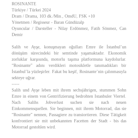
ROSINANTE
Türkiye / Türkei 2024
Dram / Drama, 103 dk./Min., OmdU, FSK +10
Yönetmen / Regisseur - Baran Gündüzalp
Oyuncular / Darsteller - Nilay Erdönmez, Fatih Sönmez, Can
Demir
Salih ve Ayşe, konuşmayan oğulları Emre ile İstanbul’un
dönüşüm sürecindeki bir semtinde yaşamaktadır. Ekonomik
zorluklar karşısında, motorlu taşıma platformuna kaydolurlar.
“Rosinante” adını verdikleri motosikletle tanımadıkları bir
İstanbul’la yüzleşirler. Fakat bu keşif, Rosinante’nin çalınmasıyla
sekteye uğrar.
-----
Salih und Ayşe leben mit ihrem sechsjährigen, stummen Sohn
Emre in einem von Gentrifizierung bedrohten Istanbuler Viertel.
Nach Salihs Jobverlust suchen sie nach neuen
Einkommensquellen. Sie beginnen, mit ihrem Motorrad, das sie
“Rosinante” nennen, Passagiere zu transiortieren. Diese Tätigkeit
konfrontiert sie mit unbekannten Facetten der Stadt - bis das
Motorrad gestohlen wird.