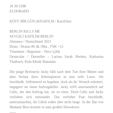
18:30 UHR
ELDORADO
KÖTÜ BİR GÜN (KISAFILM / Kurzfilm)
BERLIN KILLS ME
SEVGİLİ KATİLİM BERLİN
Almanya / Deutschland 2023
Dram / Drama 86 dk./Min., FSK +12
Yönetmen / Regisseur - Neco Çelik
Oyuncular / Darsteller - Larissa Sarah Herden, Katharina
Thalbach, Kida Khodr Ramadan
Die junge Berlinerin Jacky fällt nach dem Tod ihrer Mutter und
dem Verlust ihres Arbeitsplatzes in eine tiefe Leere. Sie
beschließt, Selbstmord zu begehen, doch als ihr Versuch scheitert,
engagiert sie einen Auftragskiller. Jacky trifft unwissentlich auf
Cello, der den Auftrag hat, sie zu töten. Doch Cello und Jacky
verlieben sich ineinander. Das verliebte Paar beschließt,
unterzutauchen, ihr Glück währt aber nicht lange. In der Bar von
Madame Bora kommt es zum großen Showdown.
-----