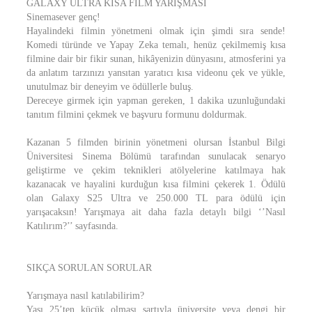
GALAXY ULTRA KISA FİLM YARIŞMASI
Sinemasever genç!
Hayalindeki filmin yönetmeni olmak için şimdi sıra sende!
Komedi türünde ve Yapay Zeka temalı, henüz çekilmemiş kısa
filmine dair bir fikir sunan, hikâyenizin dünyasını, atmosferini ya
da anlatım tarzınızı yansıtan yaratıcı kısa videonu çek ve yükle,
unutulmaz bir deneyim ve ödüllerle buluş.
Dereceye girmek için yapman gereken, 1 dakika uzunluğundaki
tanıtım filmini çekmek ve başvuru formunu doldurmak.
Kazanan 5 filmden birinin yönetmeni olursan İstanbul Bilgi
Üniversitesi Sinema Bölümü tarafından sunulacak senaryo
geliştirme ve çekim teknikleri atölyelerine katılmaya hak
kazanacak ve hayalini kurduğun kısa filmini çekerek 1. Ödülü
olan Galaxy S25 Ultra ve 250.000 TL para ödülü için
yarışacaksın! Yarışmaya ait daha fazla detaylı bilgi ‘’Nasıl
Katılırım?’’ sayfasında.
SIKÇA SORULAN SORULAR
Yarışmaya nasıl katılabilirim?
Yaşı 25’ten küçük olması şartıyla üniversite veya dengi bir