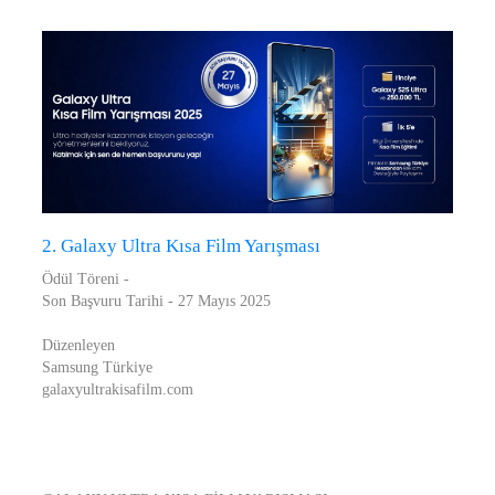
2. Galaxy Ultra Kısa Film Yarışması
Ödül Töreni -
Son Başvuru Tarihi - 27 Mayıs 2025
Düzenleyen
Samsung Türkiye
galaxyultrakisafilm.com