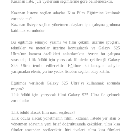
Kazanan liste, jüri üyelerinin seçimlerine göre belirlenecektir.
Kazanan listeye seçilen adaylar Kısa Film Eğitimine katılmak
zorunda mı?
Kazanan listeye seçilen yönetmen adayları için çalışma grubuna
katılmak zorunludur.
Bu eğitimde senaryo yazımı ve film çekimi üzerine ipuçları,
teknikler ve metotlar üzerine konuşulacak ve Galaxy S25
Ultra’nın kamera özellikleri anlatılacaktır. Ayrıca bu çalışma
sırasında, 1.lik ödülü için yarışacak filmlerin çekileceği Galaxy
S25 Ultra temin edilecektir. Eğitime katılamayan adaylar
yarışmadan elenir, yerine yedek listeden seçilen aday katılır.
Eğitimde verilecek Galaxy S25 Ultra’yı kullanmak zorunda
mıyım?
1.lik ödülü için yarışacak filmi Galaxy S25 Ultra ile çekmek
zorunludur.
1.lik ödülü alacak film nasıl seçilecek?
1.lik ödülü alacak yönetmenin filmi, kazanan listede yer alan 5
yönetmen adayının yeni brief doğrultusunda çektikleri ultra kısa
filmler arasından seçilecektir. Jüri üyeleri, ultra kısa filmleri