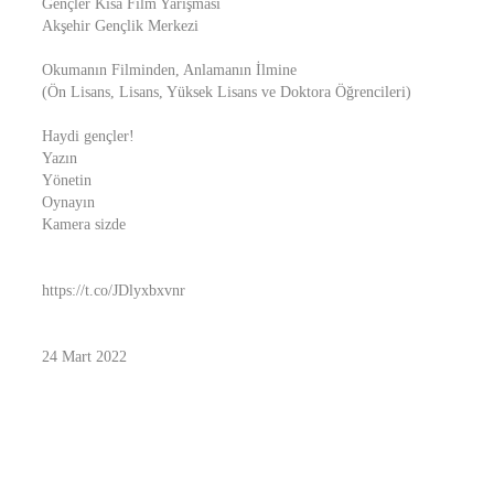
Gençler Kısa Film Yarışması
Akşehir Gençlik Merkezi
Okumanın Filminden, Anlamanın İlmine
(Ön Lisans, Lisans, Yüksek Lisans ve Doktora Öğrencileri)
Haydi gençler!
Yazın
Yönetin
Oynayın
Kamera sizde
https://t.co/JDlyxbxvnr
24 Mart 2022