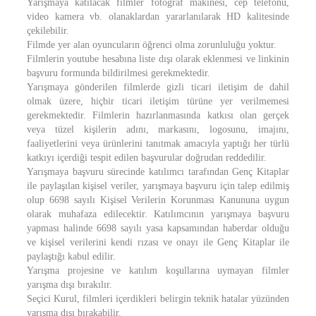
Yarışmaya katılacak filmler fotoğraf makinesi, cep telefonu,
video kamera vb. olanaklardan yararlanılarak HD kalitesinde
çekilebilir.
Filmde yer alan oyuncuların öğrenci olma zorunluluğu yoktur.
Filmlerin youtube hesabına liste dışı olarak eklenmesi ve linkinin
başvuru formunda bildirilmesi gerekmektedir.
Yarışmaya gönderilen filmlerde gizli ticari iletişim de dahil
olmak üzere, hiçbir ticari iletişim türüne yer verilmemesi
gerekmektedir. Filmlerin hazırlanmasında katkısı olan gerçek
veya tüzel kişilerin adını, markasını, logosunu, imajını,
faaliyetlerini veya ürünlerini tanıtmak amacıyla yaptığı her türlü
katkıyı içerdiği tespit edilen başvurular doğrudan reddedilir.
Yarışmaya başvuru sürecinde katılımcı tarafından Genç Kitaplar
ile paylaşılan kişisel veriler, yarışmaya başvuru için talep edilmiş
olup 6698 sayılı Kişisel Verilerin Korunması Kanununa uygun
olarak muhafaza edilecektir. Katılımcının yarışmaya başvuru
yapması halinde 6698 sayılı yasa kapsamından haberdar olduğu
ve kişisel verilerini kendi rızası ve onayı ile Genç Kitaplar ile
paylaştığı kabul edilir.
Yarışma projesine ve katılım koşullarına uymayan filmler
yarışma dışı bırakılır.
Seçici Kurul, filmleri içerdikleri belirgin teknik hatalar yüzünden
yarışma dışı bırakabilir.