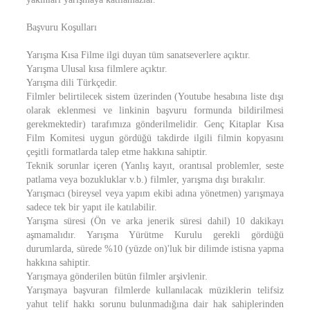
Başvuru Koşulları
Yarışma Kısa Filme ilgi duyan tüm sanatseverlere açıktır.
Yarışma Ulusal kısa filmlere açıktır.
Yarışma dili Türkçedir.
Filmler belirtilecek sistem üzerinden (Youtube hesabına liste dışı
olarak eklenmesi ve linkinin başvuru formunda bildirilmesi
gerekmektedir) tarafımıza gönderilmelidir. Genç Kitaplar Kısa
Film Komitesi uygun gördüğü takdirde ilgili filmin kopyasını
çeşitli formatlarda talep etme hakkına sahiptir.
Teknik sorunlar içeren (Yanlış kayıt, orantısal problemler, seste
patlama veya bozukluklar v.b.) filmler, yarışma dışı bırakılır.
Yarışmacı (bireysel veya yapım ekibi adına yönetmen) yarışmaya
sadece tek bir yapıt ile katılabilir.
Yarışma süresi (Ön ve arka jenerik süresi dahil) 10 dakikayı
aşmamalıdır. Yarışma Yürütme Kurulu gerekli gördüğü
durumlarda, sürede %10 (yüzde on)'luk bir dilimde istisna yapma
hakkına sahiptir.
Yarışmaya gönderilen bütün filmler arşivlenir.
Yarışmaya başvuran filmlerde kullanılacak müziklerin telifsiz
yahut telif hakkı sorunu bulunmadığına dair hak sahiplerinden