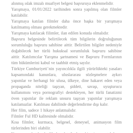
alınmış ıslak imzalı muafiyet belgesi başvuruya eklenmelidir.
Yarışmaya, 01/01/2022 tarihinden sonra yapılmış olan filmler
katılabilir.
Yarışmaya katılan filmler daha önce başka bir yarışmaya
katılmamış olması gerekmektedir.
Yarışmaya katılacak filimler, ilan edilen konuda olmalıdır.
Başvuru belgesinde belirtilecek tüm bilgilerin doğruluğunun
sorumluluğu başvuru sahibine aittir. Belirtilen bilgiler nedeniyle
doğabilecek her türlü hukuksal sorumluluk başvuru sahibine
aittir. Katılımcılar Yarışma şartnamesi ve Başvuru Formlarının
tüm hükümlerini kabul ve taahhüt etmiş sayılır.
Türkiye Cumhuriyeti’nin yayıncılıkla ilgili yürürlükteki yasaları
kapsamındaki kanunlara, uluslararası sözleşmelere aykırı
yapımlar ve herhangi bir ulusa, ülkeye, dine hakaret eden veya
propaganda niteliği taşıyan, şiddeti, savaşı, uyuşturucu
kullanımını veya pornografiyi destekleyen, her türlü fanatizmi
öven yapımlar ile reklam unsuru taşıyan yapımlar yarışmaya
katılamazlar. Katılması dahilinde değerlendirme dışı kalır.
Her film, sadece 1 hikaye anlatmalıdır.
Filmler Ful HD kalitesinde olmalıdır.
Kısa filmler, kurmaca, belgesel, deneysel, animasyon film
türlerinden biri olabilir.