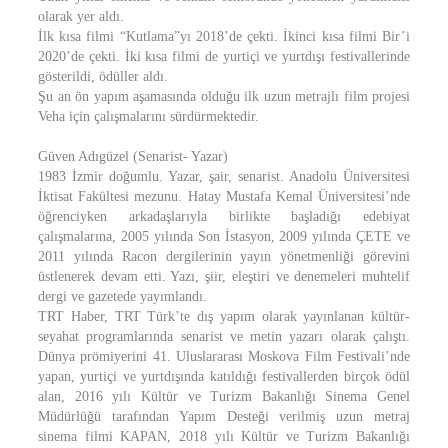
olarak yer aldı.
İlk kısa filmi “Kutlama”yı 2018’de çekti. İkinci kısa filmi Bir’i
2020’de çekti. İki kısa filmi de yurtiçi ve yurtdışı festivallerinde
gösterildi, ödüller aldı.
Şu an ön yapım aşamasında olduğu ilk uzun metrajlı film projesi
Veha için çalışmalarını sürdürmektedir.
Güven Adıgüzel (Senarist- Yazar)
1983 İzmir doğumlu. Yazar, şair, senarist. Anadolu Üniversitesi
İktisat Fakültesi mezunu. Hatay Mustafa Kemal Üniversitesi’nde
öğrenciyken arkadaşlarıyla birlikte başladığı edebiyat
çalışmalarına, 2005 yılında Son İstasyon, 2009 yılında ÇETE ve
2011 yılında Racon dergilerinin yayın yönetmenliği görevini
üstlenerek devam etti. Yazı, şiir, eleştiri ve denemeleri muhtelif
dergi ve gazetede yayımlandı.
TRT Haber, TRT Türk’te dış yapım olarak yayınlanan kültür-
seyahat programlarında senarist ve metin yazarı olarak çalıştı.
Dünya prömiyerini 41. Uluslararası Moskova Film Festivali’nde
yapan, yurtiçi ve yurtdışında katıldığı festivallerden birçok ödül
alan, 2016 yılı Kültür ve Turizm Bakanlığı Sinema Genel
Müdürlüğü tarafından Yapım Desteği verilmiş uzun metraj
sinema filmi KAPAN, 2018 yılı Kültür ve Turizm Bakanlığı