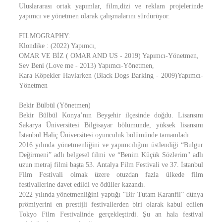
Uluslararası ortak yapımlar, film,dizi ve reklam projelerinde
yapımcı ve yönetmen olarak çalışmalarını sürdürüyor.
FILMOGRAPHY:
Klondike : (2022) Yapımcı,
OMAR VE BİZ ( OMAR AND US - 2019) Yapımcı-Yönetmen,
Sev Beni (Love me - 2013) Yapımcı-Yönetmen,
Kara Köpekler Havlarken (Black Dogs Barking - 2009)Yapımcı-
Yönetmen
Bekir Bülbül (Yönetmen)
Bekir Bülbül Konya’nın Beyşehir ilçesinde doğdu. Lisansını
Sakarya Üniversitesi Bilgisayar bölümünde, yüksek lisansını
İstanbul Haliç Üniversitesi oyunculuk bölümünde tamamladı.
2016 yılında yönetmenliğini ve yapımcılığını üstlendiği “Bulgur
Değirmeni” adlı belgesel filmi ve “Benim Küçük Sözlerim" adlı
uzun metraj filmi başta 53. Antalya Film Festivali ve 37. İstanbul
Film Festivali olmak üzere otuzdan fazla ülkede film
festivallerine davet edildi ve ödüller kazandı.
2022 yılında yönetmenliğini yaptığı “Bir Tutam Karanfil” dünya
prömiyerini en prestijli festivallerden biri olarak kabul edilen
Tokyo Film Festivalinde gerçekleştirdi. Şu an hala festival