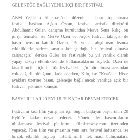
GELENEĞE BAĞLI YENİLİKÇİ BİR FESTİVAL
AKM Yeşilçam Sineması’nda düzenlenen basın toplantısına
festival başkanı Aşkın Özcan, festival artistik direktörü
Abdulhamit Güler, danışma kurulundan Merve Sena Kılıç, ön
jüriyi temsilen ise Merve Özen ve birçok festival takipçisi ile
basın mensubu katıldı. Özcan, “Bu yıl da alışılmışın dışında
etkinliklerle sadece sanatın konuşulduğu bir festival olmaya
çalışacağız” derken Güler ise festivalde bu yıl yenilik olarak
yapay zekayı etkinliklerinde kullanacaklarını söyledi. Özen de
kısa filmciler için bu tür festivallerin görünür olması açısından
çok değerli olduğunu ifade ederken, Kılıç ise “Kısa’dan Hisse
ayakları üzerine basan, geleneğe bağlı ancak yeniliğe açık bir
festival” şeklinde konuştu.
BAŞVURULAR 20 EYLÜL’E KADAR DEVAM EDECEK
Festivalin kısa film yarışması için bugün başlayan başvuruları 20
Eylül’e kadar devam edecek. Yönetmenler başvurularını
uluslararası festival platformu filmfreeway.com üzerinden
yapacak. Kısa film yarışmasının yanı sıra festival haftasında ise
birçok etkinlik, söyleşi, ustalık sınıfı, tek masa buluşmaları,