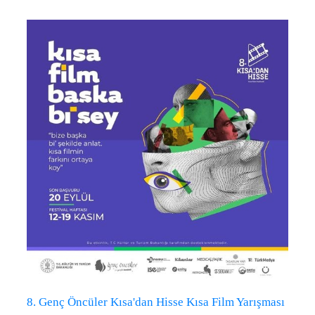
8. Genç Öncüler Kısa'dan Hisse Kısa Film Yarışması