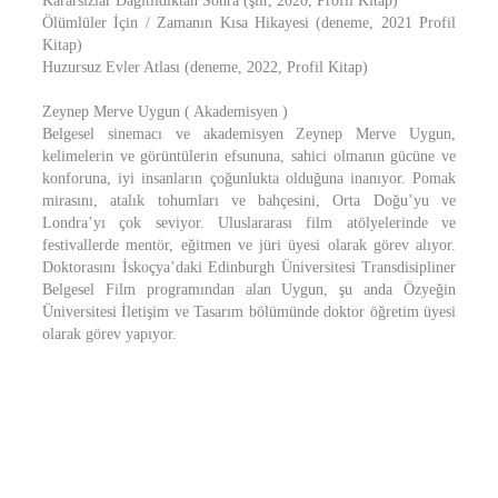
Kararsızlar Dağıtıldıktan Sonra (şiir, 2020, Profil Kitap)
Ölümlüler İçin / Zamanın Kısa Hikayesi (deneme, 2021 Profil
Kitap)
Huzursuz Evler Atlası (deneme, 2022, Profil Kitap)
Zeynep Merve Uygun ( Akademisyen )
Belgesel sinemacı ve akademisyen Zeynep Merve Uygun,
kelimelerin ve görüntülerin efsununa, sahici olmanın gücüne ve
konforuna, iyi insanların çoğunlukta olduğuna inanıyor. Pomak
mirasını, atalık tohumları ve bahçesini, Orta Doğu’yu ve
Londra’yı çok seviyor. Uluslararası film atölyelerinde ve
festivallerde mentör, eğitmen ve jüri üyesi olarak görev alıyor.
Doktorasını İskoçya’daki Edinburgh Üniversitesi Transdisipliner
Belgesel Film programından alan Uygun, şu anda Özyeğin
Üniversitesi İletişim ve Tasarım bölümünde doktor öğretim üyesi
olarak görev yapıyor.