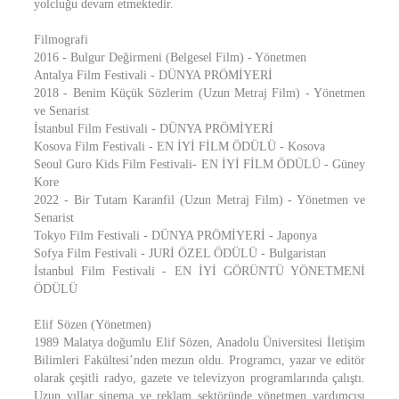
yolcluğu devam etmektedir.
Filmografi
2016 - Bulgur Değirmeni (Belgesel Film) - Yönetmen
Antalya Film Festivali - DÜNYA PRÖMİYERİ
2018 - Benim Küçük Sözlerim (Uzun Metraj Film) - Yönetmen
ve Senarist
İstanbul Film Festivali - DÜNYA PRÖMİYERİ
Kosova Film Festivali - EN İYİ FİLM ÖDÜLÜ - Kosova
Seoul Guro Kids Film Festivali- EN İYİ FİLM ÖDÜLÜ - Güney
Kore
2022 - Bir Tutam Karanfil (Uzun Metraj Film) - Yönetmen ve
Senarist
Tokyo Film Festivali - DÜNYA PRÖMİYERİ - Japonya
Sofya Film Festivali - JURİ ÖZEL ÖDÜLÜ - Bulgaristan
İstanbul Film Festivali - EN İYİ GÖRÜNTÜ YÖNETMENİ
ÖDÜLÜ
Elif Sözen (Yönetmen)
1989 Malatya doğumlu Elif Sözen, Anadolu Üniversitesi İletişim
Bilimleri Fakültesi’nden mezun oldu. Programcı, yazar ve editör
olarak çeşitli radyo, gazete ve televizyon programlarında çalıştı.
Uzun yıllar sinema ve reklam sektöründe yönetmen yardımcısı