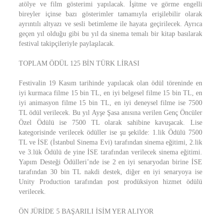
atölye ve film gösterimi yapılacak. İşitme ve görme engelli
bireyler içinse bazı gösterimler tamamıyla erişilebilir olarak
ayrıntılı altyazı ve sesli betimleme ile hayata geçirilecek. Ayrıca
geçen yıl olduğu gibi bu yıl da sinema temalı bir kitap basılarak
festival takipçileriyle paylaşılacak.
TOPLAM ÖDÜL 125 BİN TÜRK LİRASI
Festivalin 19 Kasım tarihinde yapılacak olan ödül töreninde en
iyi kurmaca filme 15 bin TL, en iyi belgesel filme 15 bin TL, en
iyi animasyon filme 15 bin TL, en iyi deneysel filme ise 7500
TL ödül verilecek. Bu yıl Ayşe Şasa anısına verilen Genç Öncüler
Özel Ödülü ise 7500 TL olarak sahibine kavuşacak. Lise
kategorisinde verilecek ödüller ise şu şekilde: 1.lik Ödülü 7500
TL ve İSE (İstanbul Sinema Evi) tarafından sinema eğitimi, 2.lik
ve 3.lük Ödülü de yine İSE tarafından verilecek sinema eğitimi.
Yapım Desteği Ödülleri’nde ise 2 en iyi senaryodan birine İSE
tarafından 30 bin TL nakdi destek, diğer en iyi senaryoya ise
Unity Production tarafından post prodüksiyon hizmet ödülü
verilecek.
ÖN JÜRİDE 5 BAŞARILI İSİM YER ALIYOR