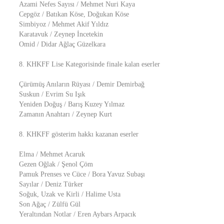
Azami Nefes Sayısı / Mehmet Nuri Kaya
Cepgöz / Batıkan Köse, Doğukan Köse
Simbiyoz / Mehmet Akif Yıldız
Karatavuk / Zeynep İncetekin
Omid / Didar Ağlaç Güzelkara
8. KHKFF Lise Kategorisinde finale kalan eserler
Çürümüş Anıların Rüyası / Demir Demirbağ
Suskun / Evrim Su Işık
Yeniden Doğuş / Barış Kuzey Yılmaz
Zamanın Anahtarı / Zeynep Kurt
8. KHKFF gösterim hakkı kazanan eserler
Elma / Mehmet Acaruk
Gezen Oğlak / Şenol Çöm
Pamuk Prenses ve Cüce / Bora Yavuz Subaşı
Sayılar / Deniz Türker
Soğuk, Uzak ve Kirli / Halime Usta
Son Ağaç / Zülfü Gül
Yeraltından Notlar / Eren Aybars Arpacık