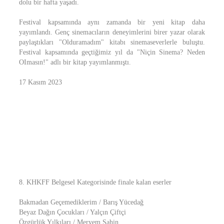
dolu bir hafta yaşadı.
Festival kapsamında aynı zamanda bir yeni kitap daha
yayımlandı. Genç sinemacıların deneyimlerini birer yazar olarak
paylaştıkları "Olduramadım" kitabı sinemaseverlerle buluştu.
Festival kapsamında geçtiğimiz yıl da "Niçin Sinema? Neden
OImasın!" adlı bir kitap yayımlanmıştı.
17 Kasım 2023
8. KHKFF Belgesel Kategorisinde finale kalan eserler
Bakmadan Geçemediklerim / Barış Yücedağ
Beyaz Dağın Çocukları / Yalçın Çiftçi
Özgürlük Yılkıları / Meryem Şahin