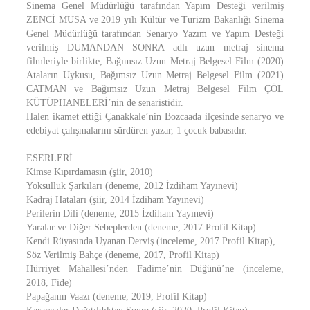
Sinema Genel Müdürlüğü tarafından Yapım Desteği verilmiş
ZENCİ MUSA ve 2019 yılı Kültür ve Turizm Bakanlığı Sinema
Genel Müdürlüğü tarafından Senaryo Yazım ve Yapım Desteği
verilmiş DUMANDAN SONRA adlı uzun metraj sinema
filmleriyle birlikte, Bağımsız Uzun Metraj Belgesel Film (2020)
Ataların Uykusu, Bağımsız Uzun Metraj Belgesel Film (2021)
CATMAN ve Bağımsız Uzun Metraj Belgesel Film ÇÖL
KÜTÜPHANELERİ’nin de senaristidir.
Halen ikamet ettiği Çanakkale’nin Bozcaada ilçesinde senaryo ve
edebiyat çalışmalarını sürdüren yazar, 1 çocuk babasıdır.
ESERLERİ
Kimse Kıpırdamasın (şiir, 2010)
Yoksulluk Şarkıları (deneme, 2012 İzdiham Yayınevi)
Kadraj Hataları (şiir, 2014 İzdiham Yayınevi)
Perilerin Dili (deneme, 2015 İzdiham Yayınevi)
Yaralar ve Diğer Sebeplerden (deneme, 2017 Profil Kitap)
Kendi Rüyasında Uyanan Derviş (inceleme, 2017 Profil Kitap),
Söz Verilmiş Bahçe (deneme, 2017, Profil Kitap)
Hürriyet Mahallesi’nden Fadime’nin Düğünü’ne (inceleme,
2018, Fide)
Papağanın Vaazı (deneme, 2019, Profil Kitap)