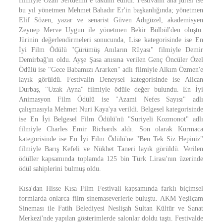
filmiyle Ozan Sertdemir'e takdim edildi. Festivalin ana jürisi ise
bu yıl yönetmen Mehmet Bahadır Er'in başkanlığında; yönetmen
Elif Sözen, yazar ve senarist Güven Adıgüzel, akademisyen
Zeynep Merve Uygun ile yönetmen Bekir Bülbül'den oluştu.
Jürinin değerlendirmeleri sonucunda, Lise kategorisinde ise En
İyi Film Ödülü "Çürümüş Anıların Rüyası" filmiyle Demir
Demirbağ'ın oldu. Ayşe Şasa anısına verilen Genç Öncüler Özel
Ödülü ise "Gece Babamızı Ararken" adlı filmiyle Alkım Özmen'e
layık görüldü. Festivalin Deneysel kategorisinde ise Alican
Durbaş, "Uzak Ayna" filmiyle ödüle değer bulundu. En İyi
Animasyon Film Ödülü ise "Azami Nefes Sayısı" adlı
çalışmasıyla Mehmet Nuri Kaya'ya verildi. Belgesel kategorisinde
ise En İyi Belgesel Film Ödülü'nü "Suriyeli Kozmonot" adlı
filmiyle Charles Emir Richards aldı. Son olarak Kurmaca
kategorisinde ise En İyi Film Ödülü'ne "Ben Tek Siz Hepiniz"
filmiyle Barış Kefeli ve Nükhet Taneri layık görüldü. Verilen
ödüller kapsamında toplamda 125 bin Türk Lirası'nın üzerinde
ödül sahiplerini bulmuş oldu.
Kısa'dan Hisse Kısa Film Festivali kapsamında farklı biçimsel
formlarda onlarca film sinemaseverlerle buluştu. AKM Yeşilçam
Sineması ile Fatih Belediyesi Neslişah Sultan Kültür ve Sanat
Merkezi'nde yapılan gösterimlerde salonlar doldu taştı. Festivalde