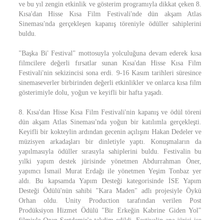
ve bu yıl zengin etkinlik ve gösterim programıyla dikkat çeken 8.
Kısa'dan Hisse Kısa Film Festivali'nde dün akşam Atlas
Sineması'nda gerçekleşen kapanış töreniyle ödüller sahiplerini
buldu.
"Başka Bi' Festival" mottosuyla yolculuğuna devam ederek kısa
filmcilere değerli fırsatlar sunan Kısa'dan Hisse Kısa Film
Festivali'nin sekizincisi sona erdi. 9-16 Kasım tarihleri süresince
sinemaseverler birbirinden değerli etkinlikler ve onlarca kısa film
gösterimiyle dolu, yoğun ve keyifli bir hafta yaşadı.
8. Kısa'dan Hisse Kısa Film Festivali'nin kapanış ve ödül töreni
dün akşam Atlas Sineması'nda yoğun bir katılımla gerçekleşti.
Keyifli bir kokteylin ardından gecenin açılışını Hakan Dedeler ve
müzisyen arkadaşları bir dinletiyle yaptı. Konuşmaların da
yapılmasıyla ödüller sırasıyla sahiplerini buldu. Festivalin bu
yılki yapım destek jürisinde yönetmen Abdurrahman Öner,
yapımcı İsmail Murat Erdağı ile yönetmen Yeşim Tonbaz yer
aldı. Bu kapsamda Yapım Desteği kategorisinde İSE Yapım
Desteği Ödülü'nün sahibi "Kara Maden" adlı projesiyle Öykü
Orhan oldu. Unity Production tarafından verilen Post
Prodüksiyon Hizmet Ödülü "Bir Erkeğin Kabrine Giden Yol"