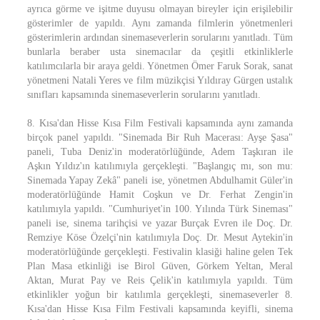
ayrıca görme ve işitme duyusu olmayan bireyler için erişilebilir
gösterimler de yapıldı. Aynı zamanda filmlerin yönetmenleri
gösterimlerin ardından sinemaseverlerin sorularını yanıtladı. Tüm
bunlarla beraber usta sinemacılar da çeşitli etkinliklerle
katılımcılarla bir araya geldi. Yönetmen Ömer Faruk Sorak, sanat
yönetmeni Natali Yeres ve film müzikçisi Yıldıray Gürgen ustalık
sınıfları kapsamında sinemaseverlerin sorularını yanıtladı.
8. Kısa'dan Hisse Kısa Film Festivali kapsamında aynı zamanda
birçok panel yapıldı. "Sinemada Bir Ruh Macerası: Ayşe Şasa"
paneli, Tuba Deniz'in moderatörlüğünde, Adem Taşkıran ile
Aşkın Yıldız'ın katılımıyla gerçekleşti. "Başlangıç mı, son mu:
Sinemada Yapay Zekâ" paneli ise, yönetmen Abdulhamit Güler'in
moderatörlüğünde Hamit Coşkun ve Dr. Ferhat Zengin'in
katılımıyla yapıldı. "Cumhuriyet'in 100. Yılında Türk Sineması"
paneli ise, sinema tarihçisi ve yazar Burçak Evren ile Doç. Dr.
Remziye Köse Özelçi'nin katılımıyla Doç. Dr. Mesut Aytekin'in
moderatörlüğünde gerçekleşti. Festivalin klasiği haline gelen Tek
Plan Masa etkinliği ise Birol Güven, Görkem Yeltan, Meral
Aktan, Murat Pay ve Reis Çelik'in katılımıyla yapıldı. Tüm
etkinlikler yoğun bir katılımla gerçekleşti, sinemaseverler 8.
Kısa'dan Hisse Kısa Film Festivali kapsamında keyifli, sinema