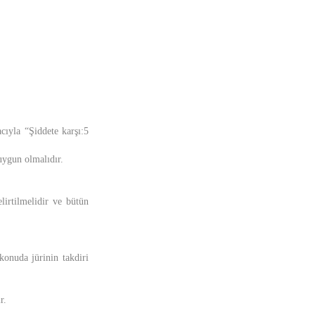
cıyla “Şiddete karşı:5
uygun olmalıdır.
lirtilmelidir ve bütün
 konuda jürinin takdiri
r.