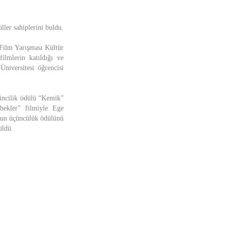
ler sahiplerini buldu.
 Film Yarışması Kültür
ilmlerin katıldığı ve
niversitesi öğrencisi
kincilik ödülü “Kemik”
bekler” filmiyle Ege
şkun üçüncülük ödülünü
üldü.