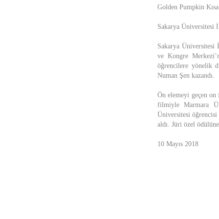
Golden Pumpkin Kısa F
Sakarya Üniversitesi 
Sakarya Üniversitesi 
ve Kongre Merkezi’nd
öğrencilere yönelik 
Numan Şen kazandı.
Ön elemeyi geçen on f
filmiyle Marmara Ün
Üniversitesi öğrencis
aldı. Jüri özel ödülün
10 Mayıs 2018