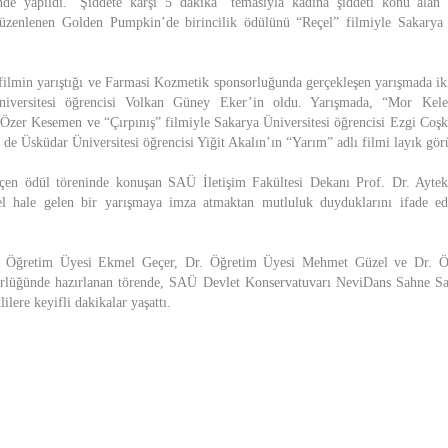
e yapıldı. “Şiddete karşı 5 dakika” temasıyla kadına şiddeti konu alan f
düzenlenen Golden Pumpkin’de birincilik ödülünü “Reçel” filmiyle Sakarya Ü
ilmin yarıştığı ve Farmasi Kozmetik sponsorluğunda gerçekleşen yarışmada i
iversitesi öğrencisi Volkan Güney Eker’in oldu. Yarışmada, “Mor Kele
i Özer Kesemen ve “Çırpınış” filmiyle Sakarya Üniversitesi öğrencisi Ezgi Co
e de Üsküdar Üniversitesi öğrencisi Yiğit Akalın’ın “Yarım” adlı filmi layık gör
eçen ödül töreninde konuşan SAÜ İletişim Fakültesi Dekanı Prof. Dr. Ayteki
sel hale gelen bir yarışmaya imza atmaktan mutluluk duyduklarını ifade e
Dr. Öğretim Üyesi Ekmel Geçer, Dr. Öğretim Üyesi Mehmet Güzel ve Dr. 
rlüğünde hazırlanan törende, SAÜ Devlet Konservatuvarı NeviDans Sahne Sa
lilere keyifli dakikalar yaşattı.