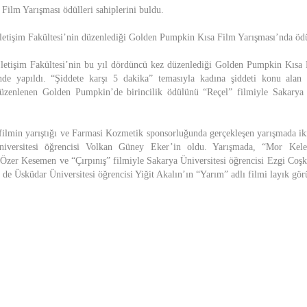
ilm Yarışması ödülleri sahiplerini buldu.
İletişim Fakültesi’nin düzenlediği Golden Pumpkin Kısa Film Yarışması’nda ödül
İletişim Fakültesi’nin bu yıl dördüncü kez düzenlediği Golden Pumpkin Kısa
e yapıldı. “Şiddete karşı 5 dakika” temasıyla kadına şiddeti konu alan f
düzenlenen Golden Pumpkin’de birincilik ödülünü “Reçel” filmiyle Sakarya Ü
ilmin yarıştığı ve Farmasi Kozmetik sponsorluğunda gerçekleşen yarışmada i
iversitesi öğrencisi Volkan Güney Eker’in oldu. Yarışmada, “Mor Kele
i Özer Kesemen ve “Çırpınış” filmiyle Sakarya Üniversitesi öğrencisi Ezgi Co
e de Üsküdar Üniversitesi öğrencisi Yiğit Akalın’ın “Yarım” adlı filmi layık gör