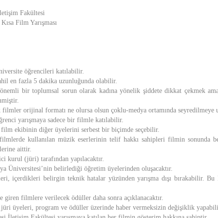
letişim Fakültesi
sa Film Yarışması
versite öğrencileri katılabilir.
ahil en fazla 5 dakika uzunluğunda olabilir.
önemli bir toplumsal sorun olarak kadına yönelik şiddete dikkat çekmek ama
nmiştir.
k filmler orijinal formatı ne olursa olsun çoklu-medya ortamında seyredilmeye 
renci yarışmaya sadece bir filmle katılabilir.
film ekibinin diğer üyelerini serbest bir biçimde seçebilir.
filmlerde kullanılan müzik eserlerinin telif hakkı sahipleri filmin sonunda be
rine aittir.
ci kurul (jüri) tarafından yapılacaktır.
ya Üniversitesi’nin belirlediği öğretim üyelerinden oluşacaktır.
leri, içerdikleri belirgin teknik hatalar yüzünden yarışma dışı bırakabilir. Bu
 giren filmlere verilecek ödüller daha sonra açıklanacaktır.
jüri üyeleri, program ve ödüller üzerinde haber vermeksizin değişiklik yapabili
si İletişim Fakültesi yarışmaya katılan her filmin gösterim hakkına sahiptir.