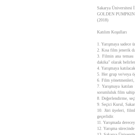
Sakarya Üniversitesi İ
GOLDEN PUMPKIN Kı
(2018)
Katılım Koşulları
1. Yarışmaya sadece üni
2. Kısa film jenerik d
3. Filmin ana teması 
dakika” olarak belirle
4. Yarışmaya katılaca
5. Her grup ve/veya öğ
6. Film yönetmenleri, 
7. Yarışmaya katılan 
sorumluluk film sahiple
8. Değerlendirme, seçi
9. Seçici Kurul, Sakar
10. Jüri üyeleri, film
geçerlidir.
11. Yarışmada dereceye
12. Yarışma sürecinde 
13. Sakarya Üniversite