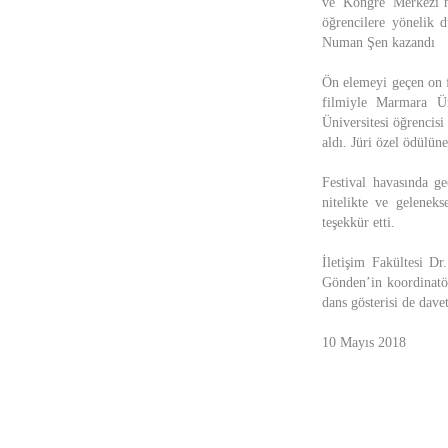
ve Kongre Merkezi’nd
öğrencilere yönelik 
Numan Şen kazandı
Ön elemeyi geçen on f
filmiyle Marmara Ün
Üniversitesi öğrencis
aldı. Jüri özel ödülün
Festival havasında g
nitelikte ve gelenek
teşekkür etti.
İletişim Fakültesi 
Gönden’in koordinatö
dans gösterisi de davet
10 Mayıs 2018