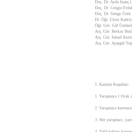
Doç. Dr. Ayda İnanç (
Doç. Dr. Cengiz Erdal
Doç. Dr. Simge Ünlü
Dr. Öğr. Üyesi Kadri
Öğr. Gör. Gül Üstünel
Arş. Gör. Berkay Bul
Arş. Gör. İsmail Kurt
Arş. Gör. Ayşegül To
1. Katılım Koşulları
1. Yarışmaya 1 Ocak 20
2. Yarışmaya kurmaca, 
3. Her yarışmacı, yarı
4. Telif hakları konus