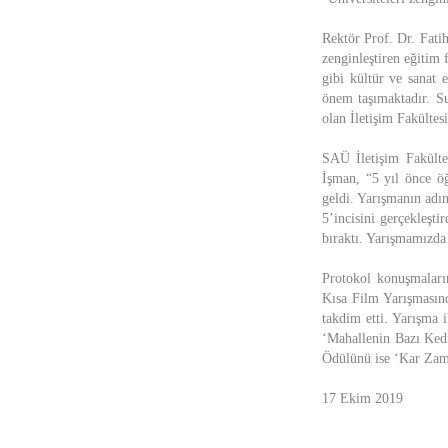
Rektör Prof. Dr. Fatih
zenginleştiren eğitim
gibi kültür ve sanat 
önem taşımaktadır. S
olan İletişim Fakültes
SAÜ İletişim Fakülte
İşman, “5 yıl önce öğ
geldi. Yarışmanın ad
5’incisini gerçekleşt
bıraktı. Yarışmamızda
Protokol konuşmaları
Kısa Film Yarışmasın
takdim etti. Yarışma
‘Mahallenin Bazı Ked
Ödülünü ise ‘Kar Zam
17 Ekim 2019