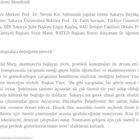
töreni düzenlendi.
e Merkezi Prof. Dr. Nevzat Kor Salonunda yapılan törene Sakarya Büyükşe
, Sakarya Üniversitesi Rektörü Prof. Dr. Fatih Savaşan, Türkiye Gazeteci
a, BİK Sakarya Şube Başkanı Engin Kaşdaş, SAÜ İletişim Fakültesi Dekanı Pro
Cemiyeti Başkanı Sezai Matur, RATED Başkanı Remzi Adıyaman ile öğretim 
çalışmalara desteğimiz sürecek”
klal Marşı okunmasıyla başlayan tören, protokol konuşmaları ile devam etti
konuşmasında yarışmada emeği geçen bütün öğrencileri ve akademisyenleri teb
en ve gelenekselleşen yarışmanın kendilerine mutluluk verdiğini belirten Yüce
inin süreceğini söyledi. Başkan Yüce, “Bu gibi yarışmalar, bir şehrin sosyal
ol oynar. Şehrimizin tanıtımı açısından da çok önemli bir yere sahip old
nda kültürel bir boşluğu da doldurur. Sakarya’nın gerek ulusal gerek uluslar
lana çıkmasından gurur duyuyoruz. Büyükşehir Belediyemiz her zaman Sakary
estek vermeye devam edecek. Birçok film arasından özenle seçilerek finale 
lkemiz için önemli yönetmenler arasına girebileceğinize inanıyorum. Kısa fil
 tekniklerini, deneysel çalışmaları sunar. Sinemanın gelişimi için çok önemli r
yaz perdede gözlerimizin önüne serer” ifadelerini kullandı.
eştiren faaliyetler”