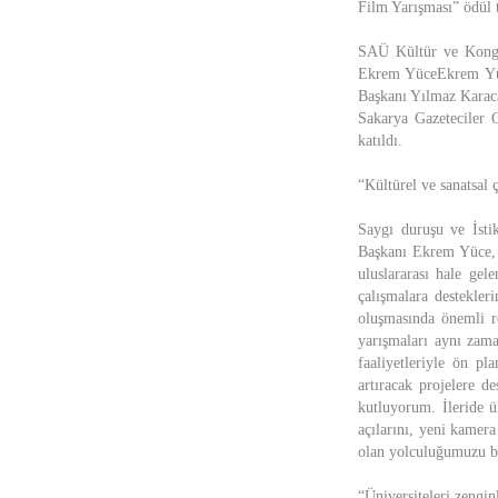
Film Yarışması” ödül 
SAÜ Kültür ve Kongr
Ekrem YüceEkrem Yüce
Başkanı Yılmaz Karac
Sakarya Gazeteciler 
katıldı.
“Kültürel ve sanatsal 
Saygı duruşu ve İsti
Başkanı Ekrem Yüce, 
uluslararası hale gel
çalışmalara destekler
oluşmasında önemli r
yarışmaları aynı zama
faaliyetleriyle ön p
artıracak projelere d
kutluyorum. İleride ü
açılarını, yeni kamera
olan yolculuğumuzu be
“Üniversiteleri zenginl