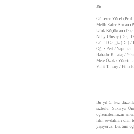
Jüri
Gülseren Yücel (Prof. 
Melih Zafer Arıcan (Pr
Ufuk Küçükcan (Doç. D
Nilay Ulusoy (Doç. Dr
Gönül Cengiz (Dr.) /
Oğuz Peri / Yapımcı
Bahadır Karataş / Yö
Mete Özok / Yönetme
Vahit Tansoy / Film E
Bu yıl 5. kez düzenl
sizlerle. Sakarya Ün
öğrencilerimizin sine
film sevdalıları olan
yaşıyoruz. Biz tüm öğr