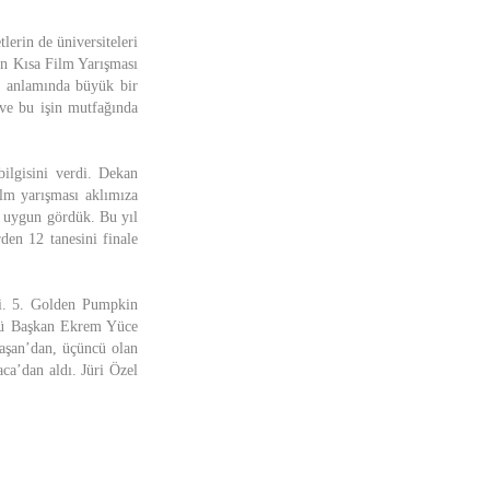
lerin de üniversiteleri
in Kısa Film Yarışması
si anlamında büyük bir
ve bu işin mutfağında
ilgisini verdi. Dekan
ilm yarışması aklımıza
 uygun gördük. Bu yıl
den 12 tanesini finale
di. 5. Golden Pumpkin
ünü Başkan Ekrem Yüce
aşan’dan, üçüncü olan
a’dan aldı. Jüri Özel