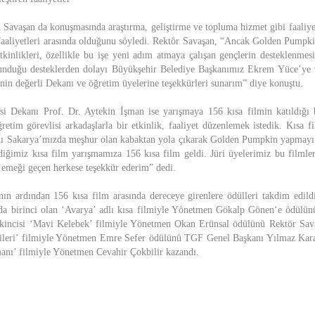
 Savaşan da konuşmasında araştırma, geliştirme ve topluma hizmet gibi faaliyet
 faaliyetleri arasında olduğunu söyledi. Rektör Savaşan, “Ancak Golden Pumpk
etkinlikleri, özellikle bu işe yeni adım atmaya çalışan gençlerin desteklenme
unduğu desteklerden dolayı Büyükşehir Belediye Başkanımız Ekrem Yüce’ye 
inin değerli Dekanı ve öğretim üyelerine teşekkürleri sunarım” diye konuştu.
si Dekanı Prof. Dr. Aytekin İşman ise yarışmaya 156 kısa filmin katıldığı b
retim görevlisi arkadaşlarla bir etkinlik, faaliyet düzenlemek istedik. Kısa f
ını Sakarya’mızda meşhur olan kabaktan yola çıkarak Golden Pumpkin yapmayı
irdiğimiz kısa film yarışmamıza 156 kısa film geldi. Jüri üyelerimiz bu filmler
 emeği geçen herkese teşekkür ederim” dedi.
nın ardından 156 kısa film arasında dereceye girenlere ödülleri takdim edil
da birinci olan ‘Avarya’ adlı kısa filmiyle Yönetmen Gökalp Gönen‘e ödül
 ikincisi ‘Mavi Kelebek’ filmiyle Yönetmen Okan Erünsal ödülünü Rektör Sav
ileri’ filmiyle Yönetmen Emre Sefer ödülünü TGF Genel Başkanı Yılmaz Karac
anı’ filmiyle Yönetmen Cevahir Çokbilir kazandı.