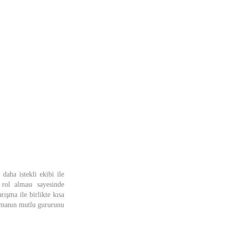
aha istekli ekibi ile
 rol alması sayesinde
ışma ile birlikte kısa
unmanın mutlu gururunu