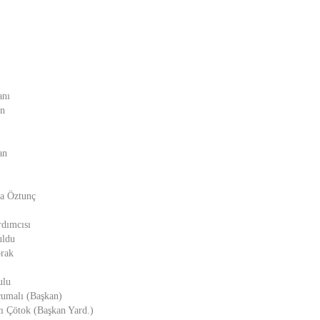
anı
an
an
fa Öztunç
rdımcısı
uldu
prak
ulu
cumalı (Başkan)
ı Çötok (Başkan Yard.)