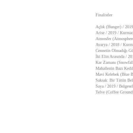
Finalistler
Açlık (Hunger) / 2019
Arise / 2019 / Kurmac
Atmosfer (Atmosphere
Avarya / 2018 / Kurm
Cennetin Olmadığı Gün
İki Elin Arasında / 2
Kar Zamanı (Snowfall
Mahallenin Bazı Kedil
Mavi Kelebek (Blue Bu
Saksak: Bir Tütün Bel
Saya / 2019 / Belgese
Telve (Coffee Ground)