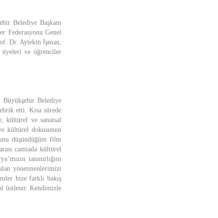
hir Belediye Başkanı
ler Federasyonu Genel
f. Dr. Aytekin İşman,
üyeleri ve öğrenciler
. Büyükşehir Belediye
rik etti. Kısa sürede
, kültürel ve sanatsal
 ve kültürel dokusunun
uğunu düşündüğüm film
arası camiada kültürel
a’mızın tanınırlığını
kalan yönetmenlerimizi
mler bize farklı bakış
ol üstlenir. Kendimizle