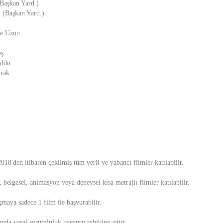
Başkan Yard.)
 (Başkan Yard.)
ye Uzun
uş
uldu
prak
18'den itibaren çekilmiş tüm yerli ve yabancı filmler katılabilir.
belgesel, animasyon veya deneysel kısa metrajlı filmler katılabilir.
şmaya sadece 1 film ile başvurabilir.
unda yasal sorumluluk başvuru sahibine aittir.