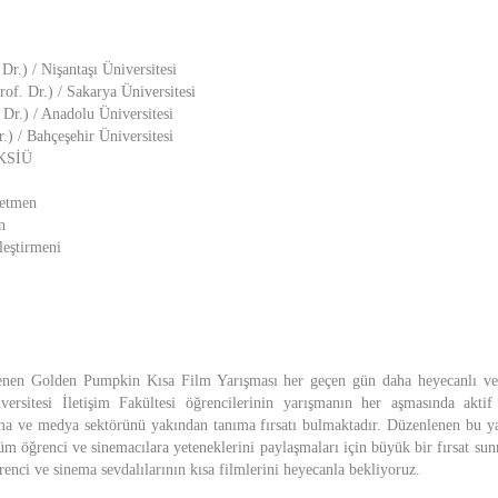
Dr.) / Nişantaşı Üniversitesi
of. Dr.) / Sakarya Üniversitesi
r.) / Anadolu Üniversitesi
.) / Bahçeşehir Üniversitesi
 KSİÜ
netmen
n
leştirmeni
enen Golden Pumpkin Kısa Film Yarışması her geçen gün daha heyecanlı ve d
iversitesi İletişim Fakültesi öğrencilerinin yarışmanın her aşmasında aktif
ma ve medya sektörünü yakından tanıma fırsatı bulmaktadır. Düzenlenen bu yar
 tüm öğrenci ve sinemacılara yeteneklerini paylaşmaları için büyük bir fırsat s
enci ve sinema sevdalılarının kısa filmlerini heyecanla bekliyoruz.