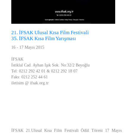
21. İFSAK Ulusal Kısa Film Festivali
35. İFSAK Kısa Film Yarışması
16 - 17 Mayıs 2015
İFSAK
İstiklal Cad. Ayhan Işık Sok. No:32/2 Beyoğlu
Tel: 0212 292 42 01 & 0212 292 18 07
Faks: 0212 252 44 61
iletisim @ ifsak.org.tr
İFSAK 21.Ulusal Kısa Film Festivali Ödül Töreni 17 Mayıs