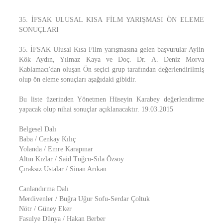
35. İFSAK ULUSAL KISA FİLM YARIŞMASI ÖN ELEME
SONUÇLARI
35. İFSAK Ulusal Kısa Film yarışmasına gelen başvurular Aylin
Kök Aydın, Yılmaz Kaya ve Doç. Dr. A. Deniz Morva
Kablamacı'dan oluşan Ön seçici grup tarafından değerlendirilmiş
olup ön eleme sonuçları aşağıdaki gibidir.
Bu liste üzerinden Yönetmen Hüseyin Karabey değerlendirme
yapacak olup nihai sonuçlar açıklanacaktır. 19.03.2015
Belgesel Dalı
Baba / Cenkay Kılıç
Yolanda / Emre Karapınar
Altın Kızlar / Said Tuğcu-Sıla Özsoy
Çıraksız Ustalar / Sinan Arıkan
Canlandırma Dalı
Merdivenler / Buğra Uğur Sofu-Serdar Çoltuk
Nötr / Güney Eker
Fasulye Dünya / Hakan Berber