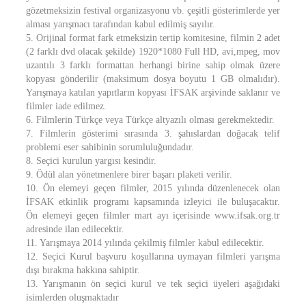
gözetmeksizin festival organizasyonu vb. çeşitli gösterimlerde yer
alması yarışmacı tarafından kabul edilmiş sayılır.
5. Orijinal format fark etmeksizin tertip komitesine, filmin 2 adet
(2 farklı dvd olacak şekilde) 1920*1080 Full HD, avi,mpeg, mov
uzantılı 3 farklı formattan herhangi birine sahip olmak üzere
kopyası gönderilir (maksimum dosya boyutu 1 GB olmalıdır).
Yarışmaya katılan yapıtların kopyası İFSAK arşivinde saklanır ve
filmler iade edilmez.
6. Filmlerin Türkçe veya Türkçe altyazılı olması gerekmektedir.
7. Filmlerin gösterimi sırasında 3. şahıslardan doğacak telif
problemi eser sahibinin sorumluluğundadır.
8. Seçici kurulun yargısı kesindir.
9. Ödül alan yönetmenlere birer başarı plaketi verilir.
10. Ön elemeyi geçen filmler, 2015 yılında düzenlenecek olan
İFSAK etkinlik programı kapsamında izleyici ile buluşacaktır.
Ön elemeyi geçen filmler mart ayı içerisinde www.ifsak.org.tr
adresinde ilan edilecektir.
11. Yarışmaya 2014 yılında çekilmiş filmler kabul edilecektir.
12. Seçici Kurul başvuru koşullarına uymayan filmleri yarışma
dışı bırakma hakkına sahiptir.
13. Yarışmanın ön seçici kurul ve tek seçici üyeleri aşağıdaki
isimlerden oluşmaktadır