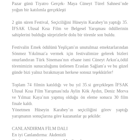
Pazar günü Tiyatro Gerçek- Maya Cüneyt Türel Sahnesi’nde
yoğun bir katılımla gerçekleşti
2 gün süren Festival, Seçiciliğini Hüseyin Karabey'in yaptığı 35.
İFSAK Ulusal Kısa Film ve Belgesel Yarışması ödüllerinin
sahiplerini bulduğu sürprizlerle dolu bir törenle son buldu.
Festivalin Emek ödülünü Yeşilçam'ın unutulmaz emektarlarından
Sönmez Yıkılmaz'a vermek için festivalimize gelerek bizleri
onurlandıran Türk Sineması'nın efsane ismi Cüneyt Arkın'a,ödül
törenimizin sunuculuğunu üstlenen Eraslan Sağlam'a ve bu güzel
günde bizi yalnız bırakmayan herkese sonsuz teşekkürler!
Toplam 74 filmin katıldığı ve bu yıl 35.si gerçekleşen İFSAK
Ulusal Kısa Film Yarışması'nda Aylin Kök Aydın, Deniz Morva
ve Yılmaz Kaya’nın yapmış olduğu ön eleme sonucu 30 film
finale kaldı.
Yönetmen Hüseyin Karabey’ın seçiciliğini görev yaptığı
yarışmanın sonuçlarına göre kazananlar şu şekilde:
CANLANDIRMA FİLM DALI
En iyi Canlandırma: Akdenizli