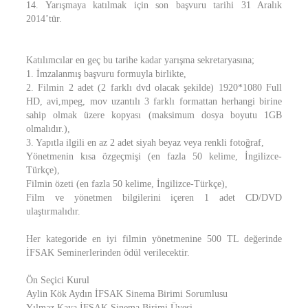
14. Yarışmaya katılmak için son başvuru tarihi 31 Aralık
2014’tür.
Katılımcılar en geç bu tarihe kadar yarışma sekretaryasına;
1. İmzalanmış başvuru formuyla birlikte,
2. Filmin 2 adet (2 farklı dvd olacak şekilde) 1920*1080 Full
HD, avi,mpeg, mov uzantılı 3 farklı formattan herhangi birine
sahip olmak üzere kopyası (maksimum dosya boyutu 1GB
olmalıdır.),
3. Yapıtla ilgili en az 2 adet siyah beyaz veya renkli fotoğraf,
Yönetmenin kısa özgeçmişi (en fazla 50 kelime, İngilizce-
Türkçe),
Filmin özeti (en fazla 50 kelime, İngilizce-Türkçe),
Film ve yönetmen bilgilerini içeren 1 adet CD/DVD
ulaştırmalıdır.
Her kategoride en iyi filmin yönetmenine 500 TL değerinde
İFSAK Seminerlerinden ödül verilecektir.
Ön Seçici Kurul
Aylin Kök Aydın İFSAK Sinema Birimi Sorumlusu
Yılmaz Kaya İFSAK Sinema Birimi Üyesi