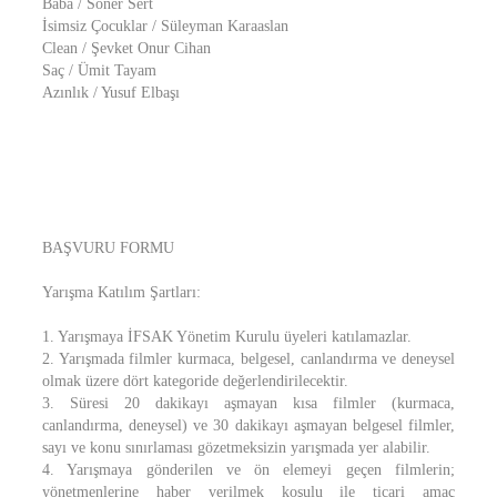
Baba / Soner Sert
İsimsiz Çocuklar / Süleyman Karaaslan
Clean / Şevket Onur Cihan
Saç / Ümit Tayam
Azınlık / Yusuf Elbaşı
BAŞVURU FORMU
Yarışma Katılım Şartları:
1. Yarışmaya İFSAK Yönetim Kurulu üyeleri katılamazlar.
2. Yarışmada filmler kurmaca, belgesel, canlandırma ve deneysel
olmak üzere dört kategoride değerlendirilecektir.
3. Süresi 20 dakikayı aşmayan kısa filmler (kurmaca,
canlandırma, deneysel) ve 30 dakikayı aşmayan belgesel filmler,
sayı ve konu sınırlaması gözetmeksizin yarışmada yer alabilir.
4. Yarışmaya gönderilen ve ön elemeyi geçen filmlerin;
yönetmenlerine haber verilmek koşulu ile ticari amaç