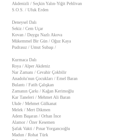
Akdenizli / Seçkin Yalın-Yiğit Pehlivan
S.O.S. / Ufuk Erden
Deneysel Dalı
Sekiz / Cem Uçar
Kovan / Duygu Nazlı Akova
Mükemmel Bir Gün / Oğuz Kaya
Pudrasız / Umut Subaşı /
Kurmaca Dalı
Roya / Alper Akdeniz
Nar Zamanı / Cevahir Çokbilir
Anadolu'nun Çocukları / Emel Baran
Bulantı / Fatih Çalışkan
Zamanın Çarkı / Kağan Kerimoğlu
Kar Taneleri / Mehmet Ali Baran
Ukde / Mehmet Gülkanat
Melek / Mert Dikmen
Adem Başaran / Orhan İnce
Alamor / Özer Kesemen
Şafak Vakti / Pınar Yorgancıoğlu
Madun / Rohat Türk