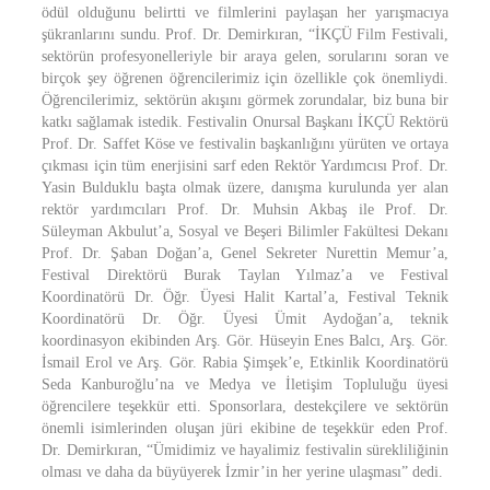
ödül olduğunu belirtti ve filmlerini paylaşan her yarışmacıya
şükranlarını sundu. Prof. Dr. Demirkıran, “İKÇÜ Film Festivali,
sektörün profesyonelleriyle bir araya gelen, sorularını soran ve
birçok şey öğrenen öğrencilerimiz için özellikle çok önemliydi.
Öğrencilerimiz, sektörün akışını görmek zorundalar, biz buna bir
katkı sağlamak istedik. Festivalin Onursal Başkanı İKÇÜ Rektörü
Prof. Dr. Saffet Köse ve festivalin başkanlığını yürüten ve ortaya
çıkması için tüm enerjisini sarf eden Rektör Yardımcısı Prof. Dr.
Yasin Bulduklu başta olmak üzere, danışma kurulunda yer alan
rektör yardımcıları Prof. Dr. Muhsin Akbaş ile Prof. Dr.
Süleyman Akbulut’a, Sosyal ve Beşeri Bilimler Fakültesi Dekanı
Prof. Dr. Şaban Doğan’a, Genel Sekreter Nurettin Memur’a,
Festival Direktörü Burak Taylan Yılmaz’a ve Festival
Koordinatörü Dr. Öğr. Üyesi Halit Kartal’a, Festival Teknik
Koordinatörü Dr. Öğr. Üyesi Ümit Aydoğan’a, teknik
koordinasyon ekibinden Arş. Gör. Hüseyin Enes Balcı, Arş. Gör.
İsmail Erol ve Arş. Gör. Rabia Şimşek’e, Etkinlik Koordinatörü
Seda Kanburoğlu’na ve Medya ve İletişim Topluluğu üyesi
öğrencilere teşekkür etti. Sponsorlara, destekçilere ve sektörün
önemli isimlerinden oluşan jüri ekibine de teşekkür eden Prof.
Dr. Demirkıran, “Ümidimiz ve hayalimiz festivalin sürekliliğinin
olması ve daha da büyüyerek İzmir’in her yerine ulaşması” dedi.