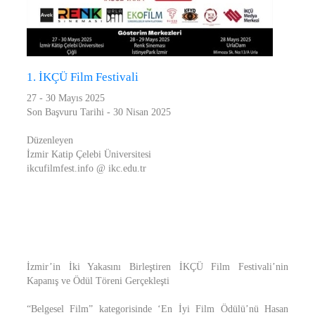
1. İKÇÜ Film Festivali
27 - 30 Mayıs 2025
Son Başvuru Tarihi - 30 Nisan 2025
Düzenleyen
İzmir Katip Çelebi Üniversitesi
ikcufilmfest.info @ ikc.edu.tr
İzmir’in İki Yakasını Birleştiren İKÇÜ Film Festivali’nin
Kapanış ve Ödül Töreni Gerçekleşti
“Belgesel Film” kategorisinde ‘En İyi Film Ödülü’nü Hasan