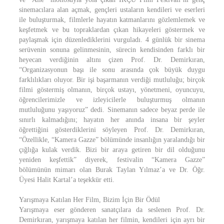
sinemacılara alan açmak, gençleri ustaların kendileri ve eserleri
ile buluşturmak, filmlerle hayatın katmanlarını gözlemlemek ve
keşfetmek ve bu topraklardan çıkan hikayeleri göstermek ve
paylaşmak için düzenlediklerini vurguladı. 4 günlük bir sinema
serüvenin sonuna gelinmesinin, sürecin kendisinden farklı bir
heyecan verdiğinin altını çizen Prof. Dr. Demirkıran,
“Organizasyonun başı ile sonu arasında çok büyük duygu
farklılıkları oluyor. Bir işi başarmanın verdiği mutluluğu; birçok
filmi göstermiş olmanın, birçok ustayı, yönetmeni, oyuncuyu,
öğrencilerimizle ve izleyicilerle buluşturmuş olmanın
mutluluğunu yaşıyoruz” dedi. Sinemanın sadece beyaz perde ile
sınırlı kalmadığını; hayatın her anında insana bir şeyler
öğrettiğini gösterdiklerini söyleyen Prof. Dr. Demirkıran,
“Özellikle, “Kamera Gazze” bölümünde insanlığın yaralandığı bir
çığlığa kulak verdik. Bizi bir araya getiren bir dil olduğunu
yeniden keşfettik” diyerek, festivalin “Kamera Gazze”
bölümünün mimarı olan Burak Taylan Yılmaz’a ve Dr. Öğr.
Üyesi Halit Kartal’a teşekkür etti.
Yarışmaya Katılan Her Film, Bizim İçin Bir Ödül
Yarışmaya eser gönderen sanatçılara da seslenen Prof. Dr.
Demirkıran, yarışmaya katılan her filmin, kendileri için ayrı bir