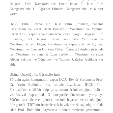
Belgesel Film Kategorisi’nde finale kalan 7, Kısa Film
Kategorisi’nde 11, Öğrenci Filmleri Kategorisi’nde ise 6 eser
yarıştı.
İKÇÜ Film Festivali’nin, Kısa Film jürisinde, Sinema
Eleştirmeni ve Yazar Banu Bozdemir, Yönetmen ve Yapımcı
Serpil Altın, Yapımcı ve Oyuncu Selvihan Eroğlu; Belgesel Film
jürisinde, TRT Belgesel Kanal Koordinatör Yardımcısı ve
Yönetmen Nilay Bilgen, Yönetmen ve Yapımcı Nihal Ağırbaş,
Yönetmen ve Oyuncu Görkem Yeltan; Öğrenci Filmleri jürisinde
ise, Yönetmen ve Senarist Ozan Sertdemir, Yönetmen ve Yazar
Alican Sekmeç ve Yönetmen ve Yapımcı Çağatay Çelikbaş yer
aldı.
Birinci Önceliğimiz Öğrencilerimiz
Törenin açılış konuşmasını yapan İKÇÜ Rektör Yardımcısı Prof.
Dr. Yasin Bulduklu, kısa sürede hazırlanan İKÇÜ Film
Festivali’nin ciddi bir ekip çalışmasının ürünü olduğunu belirtti
ve festival kapsamında 3 kategoride düzenlenen yarışmaya
300’ün üzerinde eser gönderilmesinin heyecan verici olduğunu
dile getirdi. TRT’nin festivale çok büyük destek sağladığını ifade
eden Prof. Bulduklu, başvuruda bulunan eserlerin gösteriminin