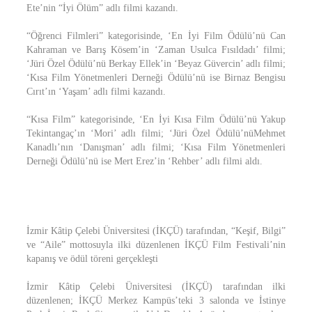
Ete’nin “İyi Ölüm” adlı filmi kazandı.
“Öğrenci Filmleri” kategorisinde, ‘En İyi Film Ödülü’nü Can
Kahraman ve Barış Kösem’in ‘Zaman Usulca Fısıldadı’ filmi;
‘Jüri Özel Ödülü’nü Berkay Ellek’in ‘Beyaz Güvercin’ adlı filmi;
‘Kısa Film Yönetmenleri Derneği Ödülü’nü ise Birnaz Bengisu
Cırıt’ın ‘Yaşam’ adlı filmi kazandı.
“Kısa Film” kategorisinde, ‘En İyi Kısa Film Ödülü’nü Yakup
Tekintangaç’ın ‘Mori’ adlı filmi; ‘Jüri Özel Ödülü’nüMehmet
Kanadlı’nın ‘Danışman’ adlı filmi; ‘Kısa Film Yönetmenleri
Derneği Ödülü’nü ise Mert Erez’in ‘Rehber’ adlı filmi aldı.
İzmir Kâtip Çelebi Üniversitesi (İKÇÜ) tarafından, “Keşif, Bilgi”
ve “Aile” mottosuyla ilki düzenlenen İKÇÜ Film Festivali’nin
kapanış ve ödül töreni gerçekleşti
İzmir Kâtip Çelebi Üniversitesi (İKÇÜ) tarafından ilki
düzenlenen; İKÇÜ Merkez Kampüs’teki 3 salonda ve İstinye