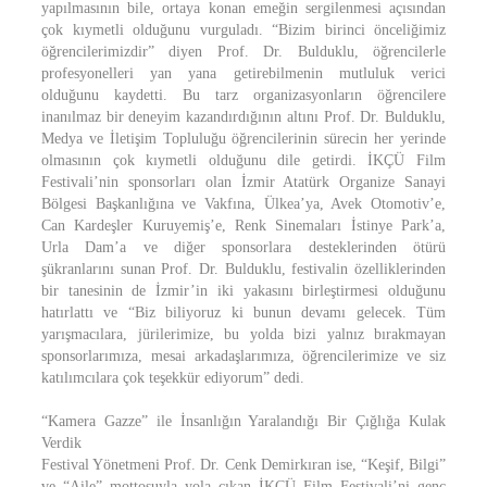
yapılmasının bile, ortaya konan emeğin sergilenmesi açısından
çok kıymetli olduğunu vurguladı. “Bizim birinci önceliğimiz
öğrencilerimizdir” diyen Prof. Dr. Bulduklu, öğrencilerle
profesyonelleri yan yana getirebilmenin mutluluk verici
olduğunu kaydetti. Bu tarz organizasyonların öğrencilere
inanılmaz bir deneyim kazandırdığının altını Prof. Dr. Bulduklu,
Medya ve İletişim Topluluğu öğrencilerinin sürecin her yerinde
olmasının çok kıymetli olduğunu dile getirdi. İKÇÜ Film
Festivali’nin sponsorları olan İzmir Atatürk Organize Sanayi
Bölgesi Başkanlığına ve Vakfına, Ülkea’ya, Avek Otomotiv’e,
Can Kardeşler Kuruyemiş’e, Renk Sinemaları İstinye Park’a,
Urla Dam’a ve diğer sponsorlara desteklerinden ötürü
şükranlarını sunan Prof. Dr. Bulduklu, festivalin özelliklerinden
bir tanesinin de İzmir’in iki yakasını birleştirmesi olduğunu
hatırlattı ve “Biz biliyoruz ki bunun devamı gelecek. Tüm
yarışmacılara, jürilerimize, bu yolda bizi yalnız bırakmayan
sponsorlarımıza, mesai arkadaşlarımıza, öğrencilerimize ve siz
katılımcılara çok teşekkür ediyorum” dedi.
“Kamera Gazze” ile İnsanlığın Yaralandığı Bir Çığlığa Kulak
Verdik
Festival Yönetmeni Prof. Dr. Cenk Demirkıran ise, “Keşif, Bilgi”
ve “Aile” mottosuyla yola çıkan İKÇÜ Film Festivali’ni genç