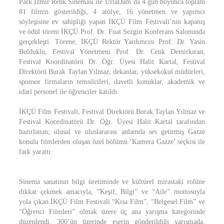
Park İzmir Renk Sineması ile UrlaDam’da 4 gün boyunca toplam
81 filmin gösterildiği, 4 atölye, 16 yönetmen ve yapımcı
söyleşisine ev sahipliği yapan İKÇÜ Film Festivali’nin kapanış
ve ödül töreni İKÇÜ Prof. Dr. Fuat Sezgin Konferans Salonunda
gerçekleşti. Törene, İKÇÜ Rektör Yardımcısı Prof. Dr. Yasin
Bulduklu, Festival Yönetmeni Prof. Dr. Cenk Demirkıran,
Festival Koordinatörü Dr. Öğr. Üyesi Halit Kartal, Festival
Direktörü Burak Taylan Yılmaz, dekanlar, yüksekokul müdürleri,
sponsor firmaların temsilcileri, davetli konuklar, akademik ve
idari personel ile öğrenciler katıldı.
İKÇÜ Film Festivali, Festival Direktörü Burak Taylan Yılmaz ve
Festival Koordinatörü Dr. Öğr. Üyesi Halit Kartal tarafından
hazırlanan; ulusal ve uluslararası anlamda ses getirmiş Gazze
konulu filmlerden oluşan özel bölümü ‘Kamera Gazze’ seçkisi ile
fark yarattı.
Sinema sanatının bilgi üretiminde ve kültürel mirastaki rolüne
dikkat çekmek amacıyla, “Keşif, Bilgi” ve “Aile” mottosuyla
yola çıkan İKÇÜ Film Festivali “Kısa Film”, “Belgesel Film” ve
“Öğrenci Filmleri” olmak üzere üç ana yarışma kategorinde
düzenlendi. 300’ün üzerinde eserin gönderildiği yarışmada,