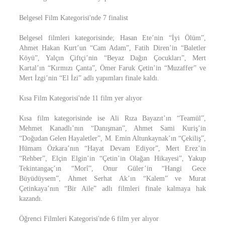
Belgesel Film Kategorisi'nde 7 finalist
Belgesel filmleri kategorisinde; Hasan Ete’nin “İyi Ölüm”,
Ahmet Hakan Kurt’un “Cam Adam”, Fatih Diren’in “Baletler
Köyü”, Yalçın Çiftçi’nin “Beyaz Dağın Çocukları”, Mert
Kartal’ın “Kırmızı Çanta”, Ömer Faruk Çetin’in “Muzaffer” ve
Mert İzgi’nin “El İzi” adlı yapımları finale kaldı.
Kısa Film Kategorisi'nde 11 film yer alıyor
Kısa film kategorisinde ise Ali Rıza Bayazıt’ın “Teamül”,
Mehmet Kanadlı’nın “Danışman”, Ahmet Sami Kuriş’in
“Doğudan Gelen Hayaletler”, M. Emin Altunkaynak’ın “Çekiliş”,
Hümam Özkara’nın “Hayat Devam Ediyor”, Mert Erez’in
“Rehber”, Elçin Elgin’in “Çetin’in Olağan Hikayesi”, Yakup
Tekintangaç’ın “Morî”, Onur Güler’in “Hangi Gece
Büyüdüysem”, Ahmet Serhat Ak’ın “Kalem” ve Murat
Çetinkaya’nın “Bir Aile” adlı filmleri finale kalmaya hak
kazandı.
Öğrenci Filmleri Kategorisi'nde 6 film yer alıyor