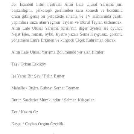
36. İstanbul Film Festivali Altın Lale Ulusal Yarışma jüri
başkanlığını, psikolojik gerilimden kara komedi ve kostümlü
dram gibi geniş bir yelpazede sinema ve TV alanlarında çeşitli
yapımlara imza atan Yağmur Taylan ve Durul Taylan üstlenecek.
Altın Lale Ulusal Yarışma Jürisi’nin diğer üyeleri ise oyuncu
Nejat İşler, roman, öykü, tiyatro yazarı Sema Kaygusuz, görüntü
yönetmeni Emre Erkmen ve kurgucu Çiçek Kahraman olacak.
Altın Lale Ulusal Yarışma Bölümünde yer alan filmler;
Taş / Orhan Eskiköy
İşe Yarar Bir Şey / Pelin Esmer
Mahalle / Buğra Gülsoy, Serhat Teoman
Bütün Saadetler Mümkündür / Selman Kılıçaslan
Zer / Kazım Öz
Kaygı / Ceylan Özgün Özçelik