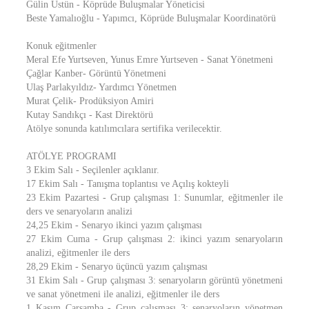
Gülin Üstün - Köprüde Buluşmalar Yöneticisi
Beste Yamalıoğlu - Yapımcı, Köprüde Buluşmalar Koordinatörü
Konuk eğitmenler
Meral Efe Yurtseven, Yunus Emre Yurtseven - Sanat Yönetmeni
Çağlar Kanber- Görüntü Yönetmeni
Ulaş Parlakyıldız- Yardımcı Yönetmen
Murat Çelik- Prodüksiyon Amiri
Kutay Sandıkçı - Kast Direktörü
Atölye sonunda katılımcılara sertifika verilecektir.
ATÖLYE PROGRAMI
3 Ekim Salı - Seçilenler açıklanır.
17 Ekim Salı - Tanışma toplantısı ve Açılış kokteyli
23 Ekim Pazartesi - Grup çalışması 1: Sunumlar, eğitmenler ile
ders ve senaryoların analizi
24,25 Ekim - Senaryo ikinci yazım çalışması
27 Ekim Cuma - Grup çalışması 2: ikinci yazım senaryoların
analizi, eğitmenler ile ders
28,29 Ekim - Senaryo üçüncü yazım çalışması
31 Ekim Salı - Grup çalışması 3: senaryoların görüntü yönetmeni
ve sanat yönetmeni ile analizi, eğitmenler ile ders
1 Kasım Çarşamba - Grup çalışması 3: senaryoların yönetmen