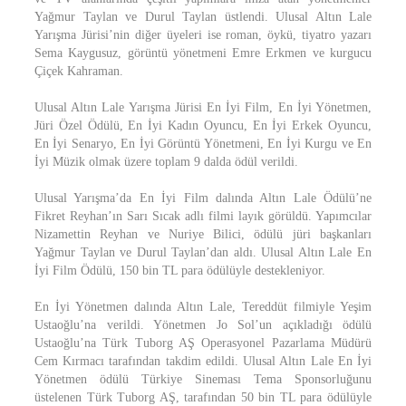
Yağmur Taylan ve Durul Taylan üstlendi. Ulusal Altın Lale
Yarışma Jürisi’nin diğer üyeleri ise roman, öykü, tiyatro yazarı
Sema Kaygusuz, görüntü yönetmeni Emre Erkmen ve kurgucu
Çiçek Kahraman.
Ulusal Altın Lale Yarışma Jürisi En İyi Film, En İyi Yönetmen,
Jüri Özel Ödülü, En İyi Kadın Oyuncu, En İyi Erkek Oyuncu,
En İyi Senaryo, En İyi Görüntü Yönetmeni, En İyi Kurgu ve En
İyi Müzik olmak üzere toplam 9 dalda ödül verildi.
Ulusal Yarışma’da En İyi Film dalında Altın Lale Ödülü’ne
Fikret Reyhan’ın Sarı Sıcak adlı filmi layık görüldü. Yapımcılar
Nizamettin Reyhan ve Nuriye Bilici, ödülü jüri başkanları
Yağmur Taylan ve Durul Taylan’dan aldı. Ulusal Altın Lale En
İyi Film Ödülü, 150 bin TL para ödülüyle destekleniyor.
En İyi Yönetmen dalında Altın Lale, Tereddüt filmiyle Yeşim
Ustaoğlu’na verildi. Yönetmen Jo Sol’un açıkladığı ödülü
Ustaoğlu’na Türk Tuborg AŞ Operasyonel Pazarlama Müdürü
Cem Kırmacı tarafından takdim edildi. Ulusal Altın Lale En İyi
Yönetmen ödülü Türkiye Sineması Tema Sponsorluğunu
üstelenen Türk Tuborg AŞ, tarafından 50 bin TL para ödülüyle