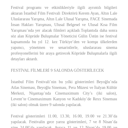
Festival programı ve etkinlikleriyle ilgili ayrıntılı bilgileri
aktaran İstanbul Film Festivali Direktörü Kerem Ayan, Altın Lale
Uluslararası Yarışma, Altın Lale Ulusal Yarışma, FACE Sinemada
İnsan Hakları Yarışması, Ulusal Belgesel ve Ulusal Kısa Film
Yarışması’nda yer alacak filmleri açıkladı.Toplantıda daha sonra
söz alan Köprüde Buluşmalar Yöneticisi Gülin Üstün ise festival
kapsamında bu yıl 12. kez Türkiye’den ve komşu ülkelerden
yapımcı, yönetmen ve senaristlerle, uluslararası sinema
profesyonellerini bir araya getirecek Köprüde Buluşmalarla ilgili
detayları aktardı.
FESTİVAL FİLMLERİ 9 SALONDA GÖSTERİLECEK
İstanbul Film Festivali’nin bu yılki gösterimleri Beyoğlu’nda
Atlas Sineması, Beyoğlu Sineması, Pera Müzesi ve İtalyan Kültür
Merkezi, Nişantaşı’nda Cinemaximum City’s (iki salon),
Levent’te Cinemaximum Kanyon ve Kadıköy’de Rexx Sineması
(iki salon) olmak üzere 9 salonda yapılacak.
Festival gösterimleri 11.00, 13.30, 16.00, 19.00 ve 21.30’da
yapılacak. Festivalin gece yarısı gösterimleri, 7 ve 8 Nisan’da
yine 24.00’da yapılacak. Ayrıca 11 ve 12 Nisan’da 19.00 ve