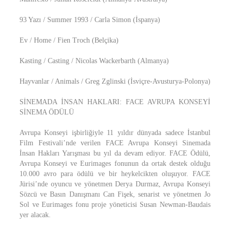
93 Yazı / Summer 1993 / Carla Simon (İspanya)
Ev / Home / Fien Troch (Belçika)
Kasting / Casting / Nicolas Wackerbarth (Almanya)
Hayvanlar / Animals / Greg Zglinski (İsviçre-Avusturya-Polonya)
SİNEMADA İNSAN HAKLARI: FACE AVRUPA KONSEYİ
SİNEMA ÖDÜLÜ
Avrupa Konseyi işbirliğiyle 11 yıldır dünyada sadece İstanbul
Film Festivali’nde verilen FACE Avrupa Konseyi Sinemada
İnsan Hakları Yarışması bu yıl da devam ediyor. FACE Ödülü,
Avrupa Konseyi ve Eurimages fonunun da ortak destek olduğu
10.000 avro para ödülü ve bir heykelcikten oluşuyor. FACE
Jürisi’nde oyuncu ve yönetmen Derya Durmaz, Avrupa Konseyi
Sözcü ve Basın Danışmanı Can Fişek, senarist ve yönetmen Jo
Sol ve Eurimages fonu proje yöneticisi Susan Newman-Baudais
yer alacak.