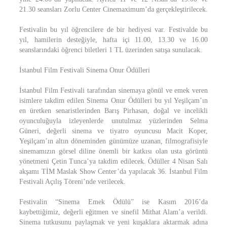
21.30 seansları Zorlu Center Cinemaximum’da gerçekleştirilecek.
Festivalin bu yıl öğrencilere de bir hediyesi var. Festivalde bu
yıl, hamilerin desteğiyle, hafta içi 11.00, 13.30 ve 16.00
seanslarındaki öğrenci biletleri 1 TL üzerinden satışa sunulacak.
İstanbul Film Festivali Sinema Onur Ödülleri
İstanbul Film Festivali tarafından sinemaya gönül ve emek veren
isimlere takdim edilen Sinema Onur Ödülleri bu yıl Yeşilçam’ın
en üretken senaristlerinden Barış Pirhasan, doğal ve incelikli
oyunculuğuyla izleyenlerde unutulmaz yüzlerinden Selma
Güneri, değerli sinema ve tiyatro oyuncusu Macit Koper,
Yeşilçam’ın altın döneminden günümüze uzanan, filmografisiyle
sinemamızın görsel diline önemli bir katkısı olan usta görüntü
yönetmeni Çetin Tunca’ya takdim edilecek. Ödüller 4 Nisan Salı
akşamı TİM Maslak Show Center’da yapılacak 36. İstanbul Film
Festivali Açılış Töreni’nde verilecek.
Festivalin “Sinema Emek Ödülü” ise Kasım 2016’da
kaybettiğimiz, değerli eğitmen ve sinefil Mithat Alam’a verildi.
Sinema tutkusunu paylaşmak ve yeni kuşaklara aktarmak adına