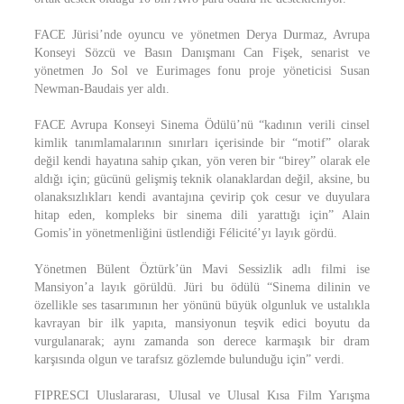
FACE Jürisi’nde oyuncu ve yönetmen Derya Durmaz, Avrupa
Konseyi Sözcü ve Basın Danışmanı Can Fişek, senarist ve
yönetmen Jo Sol ve Eurimages fonu proje yöneticisi Susan
Newman-Baudais yer aldı.
FACE Avrupa Konseyi Sinema Ödülü’nü “kadının verili cinsel
kimlik tanımlamalarının sınırları içerisinde bir “motif” olarak
değil kendi hayatına sahip çıkan, yön veren bir “birey” olarak ele
aldığı için; gücünü gelişmiş teknik olanaklardan değil, aksine, bu
olanaksızlıkları kendi avantajına çevirip çok cesur ve duyulara
hitap eden, kompleks bir sinema dili yarattığı için” Alain
Gomis’in yönetmenliğini üstlendiği Félicité’yı layık gördü.
Yönetmen Bülent Öztürk’ün Mavi Sessizlik adlı filmi ise
Mansiyon’a layık görüldü. Jüri bu ödülü “Sinema dilinin ve
özellikle ses tasarımının her yönünü büyük olgunluk ve ustalıkla
kavrayan bir ilk yapıta, mansiyonun teşvik edici boyutu da
vurgulanarak; aynı zamanda son derece karmaşık bir dram
karşısında olgun ve tarafsız gözlemde bulunduğu için” verdi.
FIPRESCI Uluslararası, Ulusal ve Ulusal Kısa Film Yarışma