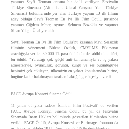
yapımcı Seyfi Teoman anısına bir ödül veriliyor. Festivalin
Türkiye Sineması (Altın Lale Ulusal Yarışma, Yeni Türkiye
Sineması) bölümlerinde yer alan Türkiye yapımı 13 ilk filmin
aday olduğu Seyfi Teoman En İyi İlk Film Ödülü jürisinde
yapımcı Çiğdem Mater, oyuncu Şebnem Bozoklu ve yapımcı
Sinan Yabgu Ünal yer aldı.
Seyfi Teoman En İyi İlk Film Ödülü’nü kazanan Mavi Sessizlik
filminin yönetmeni Bülent Öztürk, CMYLMZ Fikirsanat
aracılığıyla verilen 30.000 TL para ödülünün de sahibi oldu. Jüri,
bu ödülü, “Yarattığı çok güçlü anti-kahramanıyla ve iç yakıcı
atmosferiyle, oyunculuk, görüntü, kurgu ve ses bütünlüğüyle
hepimizi çok etkileyen, ülkemizin en yakıcı konularından birine,
bugüne kadar bakılmayan taraftan baktığı” gerekçesiyle verdi.
FACE Avrupa Konseyi Sinema Ödülü
11 yıldır dünyada sadece İstanbul Film Festivali’nde verilen
FACE Avrupa Konseyi Sinema Ödülü bu yıl da festivalin
Sinemada İnsan Hakları bölümünde gösterilen filmlerden birine
verildi. FACE Ödülü, Avrupa Konseyi ve Eurimages fonunun da
ortak destek olduğu 10 bin Avro para ödülü ile destekleniyor.