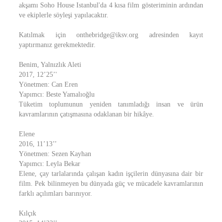
akşamı Soho House Istanbul'da 4 kısa film gösteriminin ardından
ve ekiplerle söyleşi yapılacaktır.
Katılmak için onthebridge@iksv.org adresinden kayıt
yaptırmanız gerekmektedir.
Benim, Yalnızlık Aleti
2017, 12’25’'
Yönetmen: Can Eren
Yapımcı: Beste Yamalıoğlu
Tüketim toplumunun yeniden tanımladığı insan ve ürün
kavramlarının çatışmasına odaklanan bir hikâye.
Elene
2016, 11’13’’
Yönetmen: Sezen Kayhan
Yapımcı: Leyla Bekar
Elene, çay tarlalarında çalışan kadın işçilerin dünyasına dair bir
film. Pek bilinmeyen bu dünyada güç ve mücadele kavramlarının
farklı açılımları barınıyor.
Kılçık