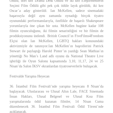
Ödülü, dört kez Drama Desk Ödülü ve iki kez Eleştirmenlerin
Seçimi Film Ödülü gibi pek çok ödüle layık görüldü, iki kez
Oscar’a aday gösterildi. Ian McKellen, sadece sinemadaki
başarısıyla değil aynı zamanda oynadığı birçok tiyatro
oyunundaki performanslarıyla, özellikle de başarılı Shakespeare
yorumlarıyla öne çıkan bir usta. McKellen bugüne kadar 108
filmin oyunculuğunu, iki filmin senaristliğini ve bir filmin de
prodüksiyonunu üstlendi. British Council’ın FiveFilms4Freedom
Elçisi olan Ian McKellen, LGBTQ hakları konusundaki
aktivizmiyle de tanınıyor.Ian McKellen’ın başrollerini Patrick
Stewart ile paylaştığı Harold Pinter’ın yazdığı Sean Mathias’ın
yönettiği No Man’s Land adlı oyunu da National Theatre Live
işbirliği ile Oyun Salonu kapsamında 3,10, 11,17, 24 ve 25
Nisan’da Salon İKSV ekranlardan tiyatroseverlerle buluşacak.
Festivalde Yarışma Heyecan
36. İstanbul Film Festivali’nde yarışma heyecanı 8 Nisan’da
başlayacak. Uluslararası ve Ulusal Altın Lale, FACE Sinemada
İnsan Hakları, Ulusal Belgesel ve Ulusal Kısa Film
yarışmalarında ödül kazanan filmler, 14 Nisan Cuma
düzenlenecek 36. İstanbul Film Festivali Ödül Töreni’nde
açıklanacak.