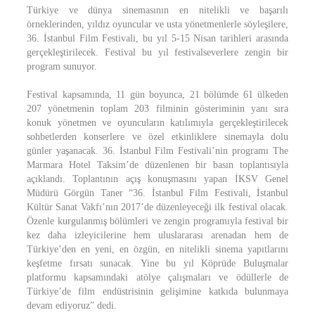
Türkiye ve dünya sinemasının en nitelikli ve başarılı
örneklerinden, yıldız oyuncular ve usta yönetmenlerle söyleşilere,
36. İstanbul Film Festivali, bu yıl 5-15 Nisan tarihleri arasında
gerçekleştirilecek. Festival bu yıl festivalseverlere zengin bir
program sunuyor.
Festival kapsamında, 11 gün boyunca, 21 bölümde 61 ülkeden
207 yönetmenin toplam 203 filminin gösteriminin yanı sıra
konuk yönetmen ve oyuncuların katılımıyla gerçekleştirilecek
sohbetlerden konserlere ve özel etkinliklere sinemayla dolu
günler yaşanacak. 36. İstanbul Film Festivali’nin programı The
Marmara Hotel Taksim’de düzenlenen bir basın toplantısıyla
açıklandı. Toplantının açış konuşmasını yapan İKSV Genel
Müdürü Görgün Taner “36. İstanbul Film Festivali, İstanbul
Kültür Sanat Vakfı’nın 2017’de düzenleyeceği ilk festival olacak.
Özenle kurgulanmış bölümleri ve zengin programıyla festival bir
kez daha izleyicilerine hem uluslararası arenadan hem de
Türkiye’den en yeni, en özgün, en nitelikli sinema yapıtlarını
keşfetme fırsatı sunacak. Yine bu yıl Köprüde Buluşmalar
platformu kapsamındaki atölye çalışmaları ve ödüllerle de
Türkiye’de film endüstrisinin gelişimine katkıda bulunmaya
devam ediyoruz” dedi.