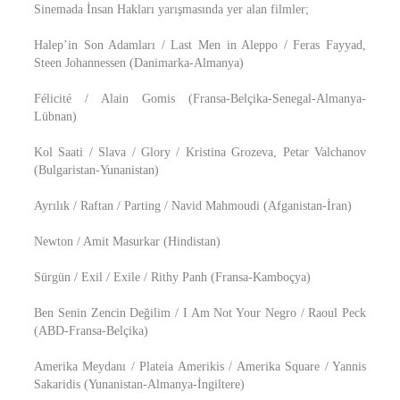
Sinemada İnsan Hakları yarışmasında yer alan filmler;
Halep’in Son Adamları / Last Men in Aleppo / Feras Fayyad,
Steen Johannessen (Danimarka-Almanya)
Félicité / Alain Gomis (Fransa-Belçika-Senegal-Almanya-
Lübnan)
Kol Saati / Slava / Glory / Kristina Grozeva, Petar Valchanov
(Bulgaristan-Yunanistan)
Ayrılık / Raftan / Parting / Navid Mahmoudi (Afganistan-İran)
Newton / Amit Masurkar (Hindistan)
Sürgün / Exil / Exile / Rithy Panh (Fransa-Kamboçya)
Ben Senin Zencin Değilim / I Am Not Your Negro / Raoul Peck
(ABD-Fransa-Belçika)
Amerika Meydanı / Plateia Amerikis / Amerika Square / Yannis
Sakaridis (Yunanistan-Almanya-İngiltere)