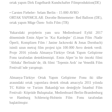
ortak yapım Dirk Engelhardt Kundschafter Filmproduktion(DE)
• Carsten Fiebeler- Selam Berlin - 15.000 AVRO
ORTAK YAPIMCILAR: Dorothe Beinemeier- Red Balloon (DE),
ortak yapım Müge Özen- Solis Film (TR)
Yukarıdaki projelerin yanı sıra Medienboard Eylül 2017
döneminde Emin Alper’in ‘Kız Kardeşler’ (Liman Film /Nadir
Öperli, Komplizen Film / Janine Jackowski & Jonas Dornbach)
isimli uzun metraj film projesi için 100.000 Avro destek verdi.
Proje 2016 yılında Almanya-Türkiye Ortak Yapım Geliştirme
Fonu tarafından desteklenmişti. Emin Alper’in bir önceki filmi
‘Abluka’ Berlinale’de, ilk filmi ‘Tepenin Ardı’ ise Venedik Film
Festivali’nde yarışmıştı.
Almanya-Türkiye Ortak Yapım Geliştirme Fonu iki ülke
arasındaki ortak yapımlara destek olmak amacıyla 2011 yılında
TC Kültür ve Turizm Bakanlığı’nın desteğiyle İstanbul Film
Festivali- Köprüde Buluşmalar, Medienboard Berlin-Brandenburg
ve Hamburg Schleswig-Holstein Film Fonu tarafından
başlatılmıştır.