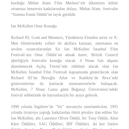
kurduğu Mithat Alam Film Merkezi’yle ülkemizin kültür
ortamına benzersiz katkılarından dolayı, Mithat Alam, festivalin
“Sinema Emek Ödülü”ne layık görüldü.
Ian McKellen Onur Konuğu
Richard III, Gods and Monsters, Yüzüklerin Efendisi serisi ve X-
Men filmlerindeki rolleri ile akıllara kazınan, sinemanın en
sevilen oyuncularından Sir Ian McKellen İstanbul Film
Festivali’nin Onur Ödülü’nü almak üzere, British Council
işbirliğiyle festivalin konuğu olacak. 4 Nisan Salı akşamı
düzenlenecek Açılış Töreni’nde ödülünü alacak olan Ian
McKellen İstanbul Film Festivali kapsamında gösterilecek olan
Richard III’ün Beyoğlu Atlas ve Kadıköy’de Rexx’teki
gösterimlerine da katılarak sinemaseverlerle buluşacak.
McKellen, 7 Nisan Cuma günü Boğaziçi Üniversitesi’ndeki
festival sohbetinde de hayranlarıyla bir araya gelecek.
1990 yılında İngiltere’de “Sir” unvanıyla onurlandırılan, 1991
yılında tiyatroya yaptığı katkılardan ötürü şövalye ilan edilen Sir
Ian McKellen, altı Laurence Oliver Ödülü, bir Tony Ödülü, Altın
Küre Ödülleri, SAG Ödülleri, BIF Ödülleri, iki kez Satürn