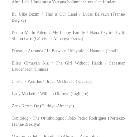
Altın Lale Uluslararası Yarışma bölümünde yer alan filmler:
Bu Ülke Bizim / This is Our Land / Lucas Belvaux (Fransa-
Belçika)
Benim Mutlu Ailem / My Happy Family / Nana Ekvtimishvili,
Simon Gros (Gürcistan-Almanya-Fransa)
Duvarlar Arasında / In Between / Maysaloun Hamoud (İsrail)
Elleri Olmayan Kız / The Girl Without Hands / Sébastien
Laudenbach (Fransa)
Cinsler / Weirdos / Bruce McDonald (Kanada)
Lady Macbeth / William Oldroyd (İngiltere)
Zer / Kazım Öz (Türkiye-Almanya)
Ornitolog / The Ornithologist / João Pedro Rodrigues (Portekiz-
Fransa-Brezilya)
Manifesto / Julian Rosefeldt (Almanya-Avustralya)