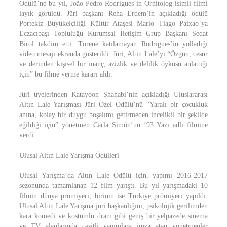
Ödülü’ne bu yıl, João Pedro Rodrigues’in Ornitolog isimli filmi
layık görüldü. Jüri başkanı Reha Erdem’in açıkladığı ödülü
Portekiz Büyükelçiliği Kültür Ataşesi Mario Tiago Paixao’ya
Eczacıbaşı Topluluğu Kurumsal İletişim Grup Başkanı Sedat
Birol takdim etti. Törene katılamayan Rodrigues’in yolladığı
video mesajı ekranda gösterildi. Jüri, Altın Lale’yi “Özgün, cesur
ve derinden kişisel bir inanç, azizlik ve delilik öyküsü anlattığı
için” bu filme verme kararı aldı.
Jüri üyelerinden Katayoon Shahabi’nin açıkladığı Uluslararası
Altın Lale Yarışması Jüri Özel Ödülü’nü “Yaralı bir çocukluk
anına, kolay bir duygu boşalımı getirmeden incelikli bir şekilde
eğildiği için” yönetmen Carla Simón’un ’93 Yazı adlı filmine
verdi.
Ulusal Altın Lale Yarışma Ödülleri
Ulusal Yarışma’da Altın Lale Ödülü için, yapımı 2016-2017
sezonunda tamamlanan 12 film yarıştı. Bu yıl yarışmadaki 10
filmin dünya prömiyeri, birinin ise Türkiye prömiyeri yapıldı.
Ulusal Altın Lale Yarışma jüri başkanlığını, psikolojik gerilimden
kara komedi ve kostümlü dram gibi geniş bir yelpazede sinema
ve TV alanlarında çeşitli yapımlara imza atan yönetmenler