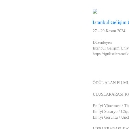
İstanbul Gelişim 
27 - 29 Kasım 2024
Düzenleyen
İstanbul Gelişim Ünive
https://iguliselerarasi
ÖDÜL ALAN FİLM
ULUSLARARASI K
En İyi Yönetmen / Th
En İyi Senaryo / Göçe
En İyi Görüntü / Unc
LİSELERARASI KA