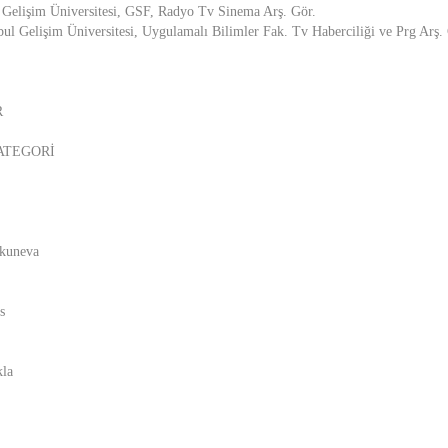
 Gelişim Üniversitesi, GSF, Radyo Tv Sinema Arş. Gör.
ul Gelişim Üniversitesi, Uygulamalı Bilimler Fak. Tv Haberciliği ve Prg Arş.
R
ATEGORİ
Okuneva
s
kla