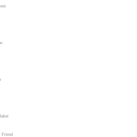
ouni
as
n
Rakut
 Friend