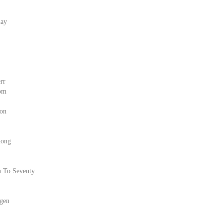
nay
rr
dom
ion
hong
n To Seventy
gen