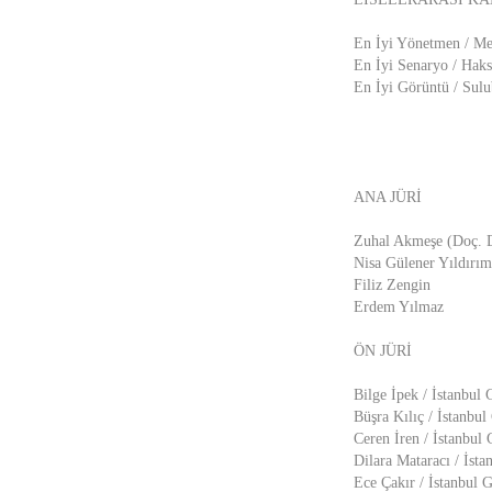
En İyi Yönetmen / Me
En İyi Senaryo / Hak
En İyi Görüntü / Sulu
ANA JÜRİ
Zuhal Akmeşe (Doç. D
Nisa Gülener Yıldırım
Filiz Zengin
Erdem Yılmaz
ÖN JÜRİ
Bilge İpek / İstanbul 
Büşra Kılıç / İstanbul
Ceren İren / İstanbul
Dilara Mataracı / İst
Ece Çakır / İstanbul 