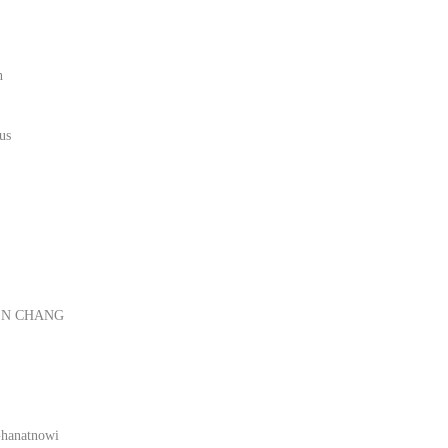
n
us
JEN CHANG
Ghanatnowi