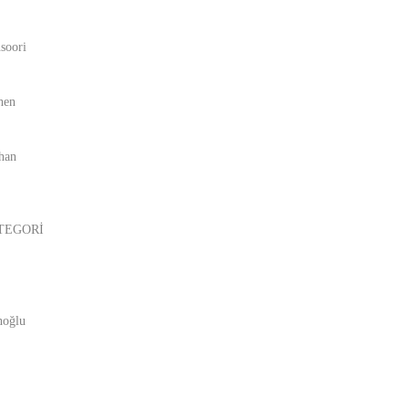
soori
hen
han
TEGORİ
noğlu