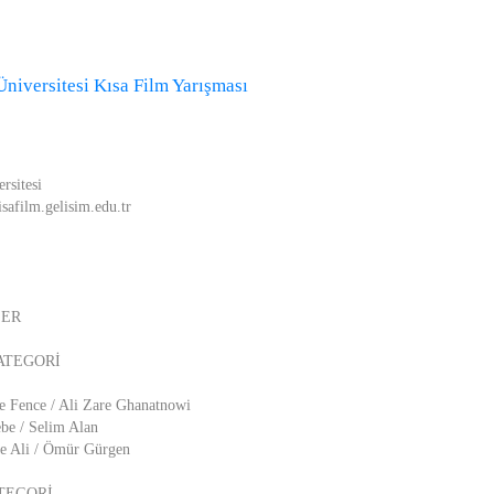
Üniversitesi Kısa Film Yarışması
rsitesi
kisafilm.gelisim.edu.tr
LER
ATEGORİ
e Fence / Ali Zare Ghanatnowi
be / Selim Alan
le Ali / Ömür Gürgen
TEGORİ