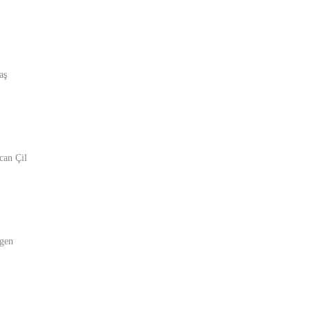
aş
can Çil
gen