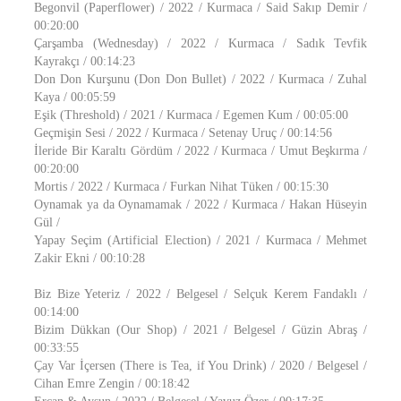
Begonvil (Paperflower) / 2022 / Kurmaca / Said Sakıp Demir /
00:20:00
Çarşamba (Wednesday) / 2022 / Kurmaca / Sadık Tevfik
Kayrakçı / 00:14:23
Don Don Kurşunu (Don Don Bullet) / 2022 / Kurmaca / Zuhal
Kaya / 00:05:59
Eşik (Threshold) / 2021 / Kurmaca / Egemen Kum / 00:05:00
Geçmişin Sesi / 2022 / Kurmaca / Setenay Uruç / 00:14:56
İleride Bir Karaltı Gördüm / 2022 / Kurmaca / Umut Beşkırma /
00:20:00
Mortis / 2022 / Kurmaca / Furkan Nihat Tüken / 00:15:30
Oynamak ya da Oynamamak / 2022 / Kurmaca / Hakan Hüseyin
Gül /
Yapay Seçim (Artificial Election) / 2021 / Kurmaca / Mehmet
Zakir Ekni / 00:10:28
Biz Bize Yeteriz / 2022 / Belgesel / Selçuk Kerem Fandaklı /
00:14:00
Bizim Dükkan (Our Shop) / 2021 / Belgesel / Güzin Abraş /
00:33:55
Çay Var İçersen (There is Tea, if You Drink) / 2020 / Belgesel /
Cihan Emre Zengin / 00:18:42