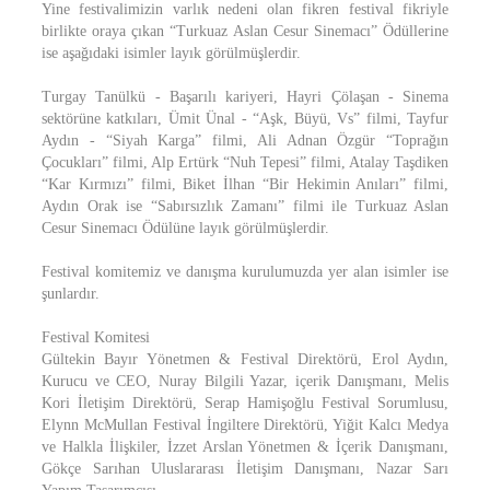
Yine festivalimizin varlık nedeni olan fikren festival fikriyle
birlikte oraya çıkan “Turkuaz Aslan Cesur Sinemacı” Ödüllerine
ise aşağıdaki isimler layık görülmüşlerdir.
Turgay Tanülkü - Başarılı kariyeri, Hayri Çölaşan - Sinema
sektörüne katkıları, Ümit Ünal - “Aşk, Büyü, Vs” filmi, Tayfur
Aydın - “Siyah Karga” filmi, Ali Adnan Özgür “Toprağın
Çocukları” filmi, Alp Ertürk “Nuh Tepesi” filmi, Atalay Taşdiken
“Kar Kırmızı” filmi, Biket İlhan “Bir Hekimin Anıları” filmi,
Aydın Orak ise “Sabırsızlık Zamanı” filmi ile Turkuaz Aslan
Cesur Sinemacı Ödülüne layık görülmüşlerdir.
Festival komitemiz ve danışma kurulumuzda yer alan isimler ise
şunlardır.
Festival Komitesi
Gültekin Bayır Yönetmen & Festival Direktörü, Erol Aydın,
Kurucu ve CEO, Nuray Bilgili Yazar, içerik Danışmanı, Melis
Kori İletişim Direktörü, Serap Hamişoğlu Festival Sorumlusu,
Elynn McMullan Festival İngiltere Direktörü, Yiğit Kalcı Medya
ve Halkla İlişkiler, İzzet Arslan Yönetmen & İçerik Danışmanı,
Gökçe Sarıhan Uluslararası İletişim Danışmanı, Nazar Sarı