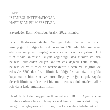
IINFF
ISTANBUL INTERNATIONAL
NARTUGAN FILM FESTIVAL
Saygıdeğer Basın Mensubu. Aralık, 2022, İstanbul
İkinci Uluslararası İstanbul Nartugan Film Festivali’ne bu yıl
yine yoğun bir ilgi olmuş 47 ülkeden 1210 adet film müracaat
etmiş ve ön jürinin yaptığı eleme sonucu yerli ve yabancı 119
film finale kalmıştır. Büyük çoğunluğu kısa filmler ve kısa
belgesel filmlerden oluşan katılım çok değerli uzun metrajlı
belgeseller ve filmler da içermektedir. Geçen yıl salgının de
etkisiyle 3200 den fazla filmin katıldığı festivalimize bu yılda
kapanmanın bitmesine ve normalleşmeye rağmen çok sayıda
değerli filmin iştirak etmesi bizi mutlu etmiş e önümüzdeki yıllar
için daha fazla umutlandırmıştır.
Hepsi birbirinden saygın yerli ve yabancı 18 jüri üyemiz yine
filmleri online olarak izlemiş ve elektronik ortamda dokuz ayrı
kategoride oylayarak adil bir seçimle kazananları belirlemektedir.