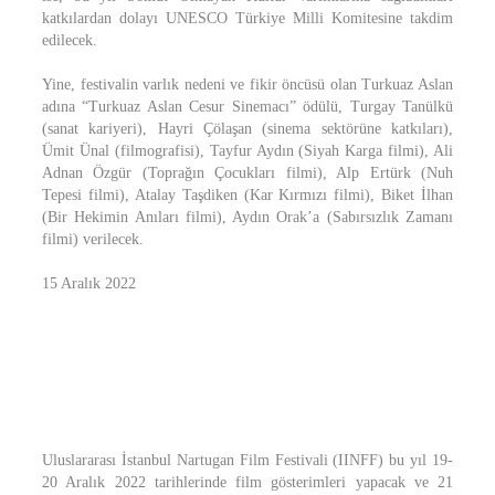
katkılardan dolayı UNESCO Türkiye Milli Komitesine takdim
edilecek.
Yine, festivalin varlık nedeni ve fikir öncüsü olan Turkuaz Aslan
adına “Turkuaz Aslan Cesur Sinemacı” ödülü, Turgay Tanülkü
(sanat kariyeri), Hayri Çölaşan (sinema sektörüne katkıları),
Ümit Ünal (filmografisi), Tayfur Aydın (Siyah Karga filmi), Ali
Adnan Özgür (Toprağın Çocukları filmi), Alp Ertürk (Nuh
Tepesi filmi), Atalay Taşdiken (Kar Kırmızı filmi), Biket İlhan
(Bir Hekimin Anıları filmi), Aydın Orak’a (Sabırsızlık Zamanı
filmi) verilecek.
15 Aralık 2022
Uluslararası İstanbul Nartugan Film Festivali (IINFF) bu yıl 19-
20 Aralık 2022 tarihlerinde film gösterimleri yapacak ve 21