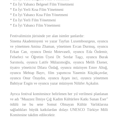
* En İyi Yabancı Belgesel Film Yönetmeni
* En İyi Yerli Kısa Film Yönetmeni
* En İyi Yabancı Kısa Film Yönetmeni
* En İyi Yerli Film Yönetmeni
* En İyi Yabancı Film Yönetmeni
Festivalimizin jürisinde yer alan isimler şunlardır:
Sinema Akademisyeni ve yazar Tayfun Luxembourgeus, oyuncu
ve yönetmen Amina Zhaman, yönetmen Ercan Durmuş, oyuncu
Erkan Can, oyuncu Deniz Motevaseli, oyuncu Eda Özdemir,
Felsefeci ve Öğretim Üyesi Dr. Serdar Taşçı, oyuncu Burak
Sarımola, oyuncu Latife Mülazımoğlu, oyuncu Melih Ekener,
tiyatro yöneticisi Dilara Özdağ, oyuncu müzisyen Emre Altuğ,
oyuncu Mehtap Bayrı, film yapımcısı Yasemin Küçükçavdar,
oyuncu Onur Özaydın, oyuncu Ayşen inci, oyuncu yönetmen
Bahtiyar Engin ve oyuncu yazar müzisyen Nilüfer Açıkalın.
Ayrıca festival komitesince belirlenen her yıl verilmesi planlanan
ve adı “Muazzez İlmiye Çığ Kadim Kültürlere Katkı Sunan Eser”
ödülü ise bu sene Somut Olmayan Kültür Varlıklarına
sağladıkları büyük katkılardan dolayı UNESCO Türkiye Milli
Komitesine takdim edilecektir.