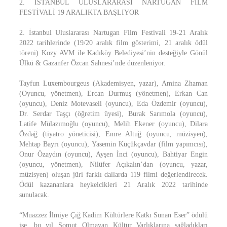
2. İSTANBUL ULUSLARARASI NARTUGAN FİLM
FESTİVALİ 19 ARALIKTA BAŞLIYOR
2. İstanbul Uluslararası Nartugan Film Festivali 19-21 Aralık
2022 tarihlerinde (19/20 aralık film gösterimi, 21 aralık ödül
töreni) Kozy AVM ile Kadıköy Belediyesi’nin desteğiyle Gönül
Ülkü & Gazanfer Özcan Sahnesi’nde düzenleniyor.
Tayfun Luxembourgeus (Akademisyen, yazar), Amina Zhaman
(Oyuncu, yönetmen), Ercan Durmuş (yönetmen), Erkan Can
(oyuncu), Deniz Motevaseli (oyuncu), Eda Özdemir (oyuncu),
Dr. Serdar Taşçı (öğretim üyesi), Burak Sarımola (oyuncu),
Latife Mülazımoğlu (oyuncu), Melih Ekener (oyuncu), Dilara
Özdağ (tiyatro yöneticisi), Emre Altuğ (oyuncu, müzisyen),
Mehtap Bayrı (oyuncu), Yasemin Küçükçavdar (film yapımcısı),
Onur Özaydın (oyuncu), Ayşen İnci (oyuncu), Bahtiyar Engin
(oyuncu, yönetmen), Nilüfer Açıkalın’dan (oyuncu, yazar,
müzisyen) oluşan jüri farklı dallarda 119 filmi değerlendirecek.
Ödül kazananlara heykelcikleri 21 Aralık 2022 tarihinde
sunulacak.
“Muazzez İlmiye Çığ Kadim Kültürlere Katkı Sunan Eser” ödülü
ise, bu yıl Somut Olmayan Kültür Varlıklarına sağladıkları