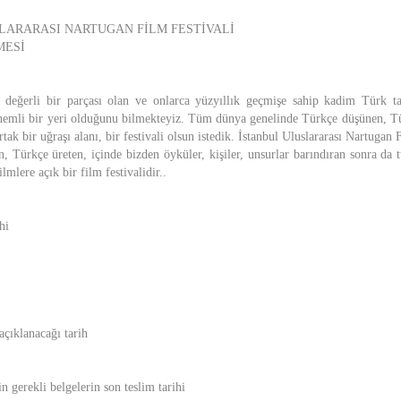
SLARARASI NARTUGAN FİLM FESTİVALİ
MESİ
k değerli bir parçası olan ve onlarca yüzyıllık geçmişe sahip kadim Türk ta
nemli bir yeri olduğunu bilmekteyiz. Tüm dünya genelinde Türkçe düşünen, T
tak bir uğraşı alanı, bir festivali olsun istedik. İstanbul Uluslararası Nartugan 
, Türkçe üreten, içinde bizden öyküler, kişiler, unsurlar barındıran sonra da 
ilmlere açık bir film festivalidir..
hi
açıklanacağı tarih
in gerekli belgelerin son teslim tarihi