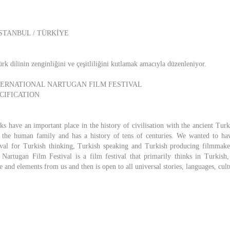
4 İSTANBUL / TÜRKİYE
ürk dilinin zenginliğini ve çeşitliliğini kutlamak amacıyla düzenleniyor.
TERNATIONAL NARTUGAN FILM FESTIVAL
CIFICATION
 have an important place in the history of civilisation with the ancient Turki
f the human family and has a history of tens of centuries. We wanted to h
ival for Turkish thinking, Turkish speaking and Turkish producing filmmaker
l Nartugan Film Festival is a film festival that primarily thinks in Turkish
le and elements from us and then is open to all universal stories, languages, cult