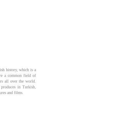
sh history, which is a
ave a common field of
s all over the world.
, produces in Turkish,
ures and films.