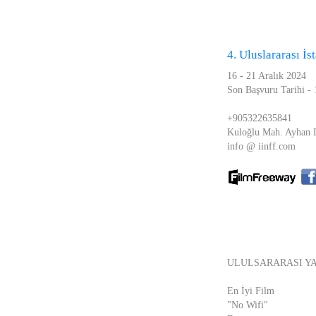
4. Uluslararası İ
16 - 21 Aralık 2024
Son Başvuru Tarihi -
+905322635841
Kuloğlu Mah. Ayhan I
info @ iinff.com
ULULSARARASI Y
En İyi Film
"No Wifi"