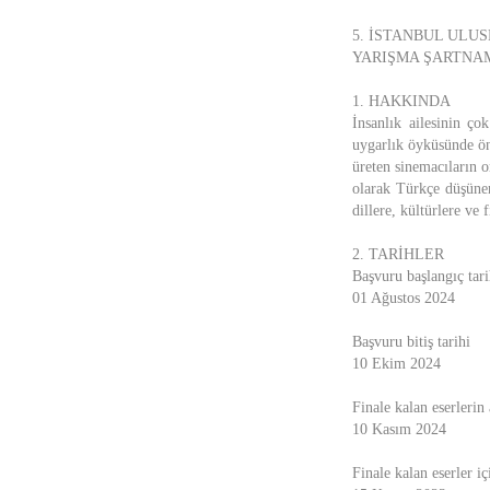
5. İSTANBUL ULU
YARIŞMA ŞARTNA
1. HAKKINDA
İnsanlık ailesinin ço
uygarlık öyküsünde ö
üreten sinemacıların or
olarak Türkçe düşünen
dillere, kültürlere ve f
2. TARİHLER
Başvuru başlangıç tari
01 Ağustos 2024
Başvuru bitiş tarihi
10 Ekim 2024
Finale kalan eserlerin 
10 Kasım 2024
Finale kalan eserler iç