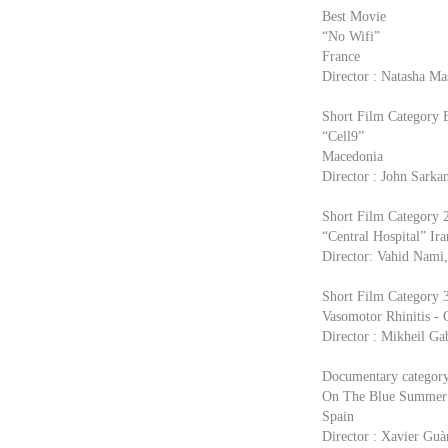
Best Movie
“No Wifi”
France
Director : Natasha Ma
Short Film Category 
“Cell9”
Macedonia
Director : John Sarka
Short Film Category 
“Central Hospital” Ira
Director: Vahid Nami
Short Film Category 
Vasomotor Rhinitis - 
Director : Mikheil Ga
Documentary categor
On The Blue Summer
Spain
Director : Xavier Guà