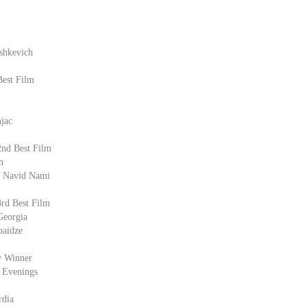
shkevich
Best Film
njac
2nd Best Film
n
, Navid Nami
3rd Best Film
Georgia
baidze
y Winner
 Evenings
rdia