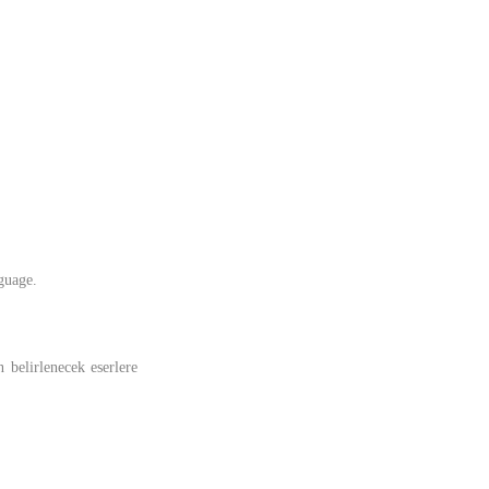
nguage.
n belirlenecek eserlere