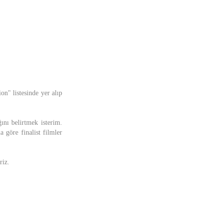
on" listesinde yer alıp
ğını belirtmek isterim.
 göre finalist filmler
riz.