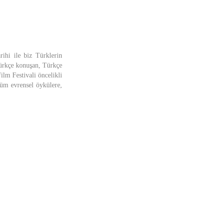
rihi ile biz Türklerin
ürkçe konuşan, Türkçe
Film Festivali öncelikli
tüm evrensel öykülere,