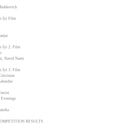
Mashkevich
n İyi Film
anjac
n İyi 2. Film
n
i, Navid Nami
n İyi 3. Film
Gürcistan
abaidze
incisi
 Evenings
àrdia
OMPETITION RESULTS