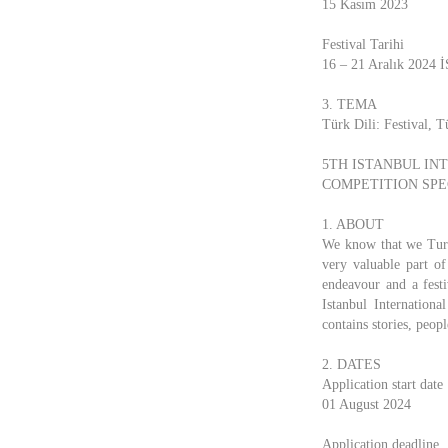
15 Kasım 2023
Festival Tarihi
16 – 21 Aralık 202
3. TEMA
Türk Dili: Festival, T
5TH ISTANBUL IN
COMPETITION SPE
1. ABOUT
We know that we Turks
very valuable part o
endeavour and a fest
Istanbul Internationa
contains stories, peop
2. DATES
Application start date
01 August 2024
Application deadline