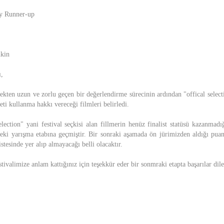
y Runner-up
hkin
ı,
ekten uzun ve zorlu geçen bir değerlendirme sürecinin ardından "offical selecti
zeti kullanma hakkı vereceği filmleri belirledi.
lection" yani festival seçkisi alan fillmerin henüz finalist statüsü kazanmadı
deki yarışma etabına geçmiştir. Bir sonraki aşamada ön jürimizden aldığı puana
stesinde yer alıp almayacağı belli olacaktır.
stivalimize anlam kattığınız için teşekkür eder bir sonmraki etapta başarılar dile