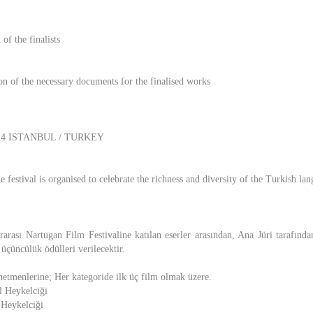
of the finalists
on of the necessary documents for the finalised works
2024 ISTANBUL / TURKEY
festival is organised to celebrate the richness and diversity of the Turkish la
rarası Nartugan Film Festivaline katılan eserler arasından, Ana Jüri tarafında
e üçüncülük ödülleri verilecektir.
netmenlerine; Her kategoride ilk üç film olmak üzere.
l Heykelciği
 Heykelciği