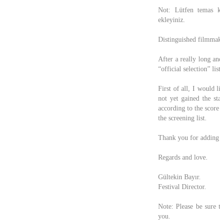
Not: Lütfen temas ku
ekleyiniz.
Distinguished filmmak
After a really long an
“official selection” li
First of all, I would l
not yet gained the st
according to the score
the screening list.
Thank you for adding 
Regards and love.
Gültekin Bayır.
Festival Director.
Note: Please be sure
you.