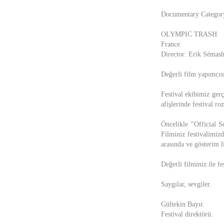
Documentary Categor
OLYMPIC TRASH
France
Director: Erik Sémas
Değerli film yapımcıs
Festival ekibimiz gerç
afişlerinde festival ro
Öncelikle "Official Se
Filminiz festivalimiz
arasında ve gösterim li
Değerli filminiz ile fe
Saygılar, sevgiler.
Gültekin Bayır.
Festival direktörü.