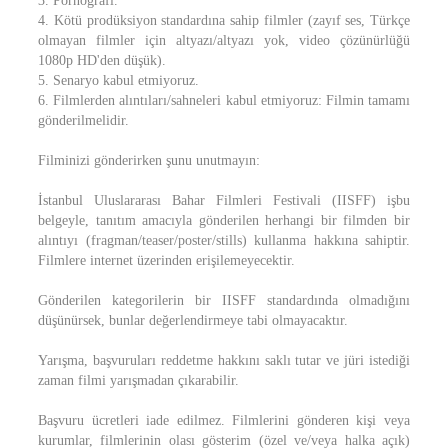
3. Pornografi.
4. Kötü prodüksiyon standardına sahip filmler (zayıf ses, Türkçe
olmayan filmler için altyazı/altyazı yok, video çözünürlüğü
1080p HD'den düşük).
5. Senaryo kabul etmiyoruz.
6. Filmlerden alıntıları/sahneleri kabul etmiyoruz: Filmin tamamı
gönderilmelidir.
Filminizi gönderirken şunu unutmayın:
İstanbul Uluslararası Bahar Filmleri Festivali (IISFF) işbu
belgeyle, tanıtım amacıyla gönderilen herhangi bir filmden bir
alıntıyı (fragman/teaser/poster/stills) kullanma hakkına sahiptir.
Filmlere internet üzerinden erişilemeyecektir.
Gönderilen kategorilerin bir IISFF standardında olmadığını
düşünürsek, bunlar değerlendirmeye tabi olmayacaktır.
Yarışma, başvuruları reddetme hakkını saklı tutar ve jüri istediği
zaman filmi yarışmadan çıkarabilir.
Başvuru ücretleri iade edilmez. Filmlerini gönderen kişi veya
kurumlar, filmlerinin olası gösterim (özel ve/veya halka açık)