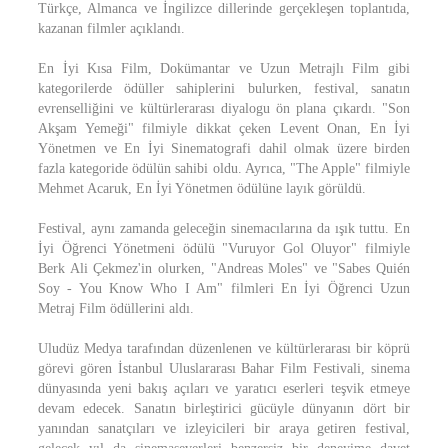
Türkçe, Almanca ve İngilizce dillerinde gerçekleşen toplantıda,
kazanan filmler açıklandı.
En İyi Kısa Film, Dokümantar ve Uzun Metrajlı Film gibi
kategorilerde ödüller sahiplerini bulurken, festival, sanatın
evrenselliğini ve kültürlerarası diyalogu ön plana çıkardı. "Son
Akşam Yemeği" filmiyle dikkat çeken Levent Onan, En İyi
Yönetmen ve En İyi Sinematografi dahil olmak üzere birden
fazla kategoride ödülün sahibi oldu. Ayrıca, "The Apple" filmiyle
Mehmet Acaruk, En İyi Yönetmen ödülüne layık görüldü.
Festival, aynı zamanda geleceğin sinemacılarına da ışık tuttu. En
İyi Öğrenci Yönetmeni ödülü "Vuruyor Gol Oluyor" filmiyle
Berk Ali Çekmez'in olurken, "Andreas Moles" ve "Sabes Quién
Soy - You Know Who I Am" filmleri En İyi Öğrenci Uzun
Metraj Film ödüllerini aldı.
Uludüz Medya tarafından düzenlenen ve kültürlerarası bir köprü
görevi gören İstanbul Uluslararası Bahar Film Festivali, sinema
dünyasında yeni bakış açıları ve yaratıcı eserleri teşvik etmeye
devam edecek. Sanatın birleştirici gücüyle dünyanın dört bir
yanından sanatçıları ve izleyicileri bir araya getiren festival,