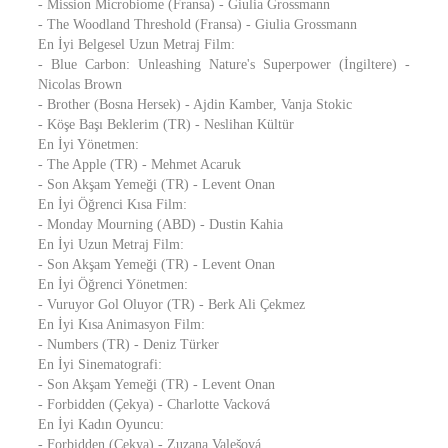
- Mission Microbiome (Fransa) - Giulia Grossmann
- The Woodland Threshold (Fransa) - Giulia Grossmann
En İyi Belgesel Uzun Metraj Film:
- Blue Carbon: Unleashing Nature's Superpower (İngiltere) -
Nicolas Brown
- Brother (Bosna Hersek) - Ajdin Kamber, Vanja Stokic
- Köşe Başı Beklerim (TR) - Neslihan Kültür
En İyi Yönetmen:
- The Apple (TR) - Mehmet Acaruk
- Son Akşam Yemeği (TR) - Levent Onan
En İyi Öğrenci Kısa Film:
- Monday Mourning (ABD) - Dustin Kahia
En İyi Uzun Metraj Film:
- Son Akşam Yemeği (TR) - Levent Onan
En İyi Öğrenci Yönetmen:
- Vuruyor Gol Oluyor (TR) - Berk Ali Çekmez
En İyi Kısa Animasyon Film:
- Numbers (TR) - Deniz Türker
En İyi Sinematografi:
- Son Akşam Yemeği (TR) - Levent Onan
- Forbidden (Çekya) - Charlotte Vacková
En İyi Kadın Oyuncu:
- Forbidden (Çekya) - Zuzana Valešová