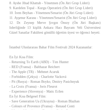
8. Ayshe Jihad Khattab - Yönetmen (Ön Jüri Grup Lideri)
9. Kardelen Topal - Kurgu Operatörü (Ön Jüri Grup Lideri)
10. İrem Beyhan - Yönetmen/Senarist (Ön Jüri Grup Lideri)
11. Ayşenur Karasu - Yönetmen/Senarist (Ön Jüri Grup Lideri)
12. Dr. Zeynep Merve Şıvgın Önsoy (Ön Jüri Başkanı)
liderliğinde 13 kişilik Ankara Hacı Bayram Veli Üniversitesi
Güzel Sanatlar Fakültesi gönüllü öğretim üyesi ve öğrenci heyeti.
İstanbul Uluslararası Bahar Film Festivali 2024 Kazananlar:
En İyi Kısa Film:
- Returning To Earth (ABD) - Tim Hunter
- RED (Fransa) - Balthazar Reichert
- The Apple (TR) - Mehmet Acaruk
- Forbidden (Çekya) - Charlotte Vacková
- Pit (Rusya) - Roman Boyko, Dmitry Pasichnyuk
- La Croix (Fransa) - Joris Fleurot
- Experience (Slovenya) - Matic Eržen
En İyi Kısa Belgesel Film:
- Save Generation Ua (Ukrayna) - Roman Blazhan
- Colours of Provence (Fransa) - Renaud Conti