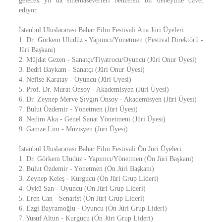
gelecek yıl da sinemaseverleri benzersiz bir deneyime davet
ediyor.
İstanbul Uluslararası Bahar Film Festivali Ana Jüri Üyeleri:
1. Dr. Görkem Uludüz - Yapımcı/Yönetmen (Festival Direktörü -
Jüri Başkanı)
2. Müjdat Gezen - Sanatçı/Tiyatrocu/Oyuncu (Jüri Onur Üyesi)
3. Bedri Baykam - Sanatçı (Jüri Onur Üyesi)
4. Nefise Karatay - Oyuncu (Jüri Üyesi)
5. Prof. Dr. Murat Önsoy - Akademisyen (Jüri Üyesi)
6. Dr. Zeynep Merve Şıvgın Önsoy - Akademisyen (Jüri Üyesi)
7. Bulut Özdemir - Yönetmen (Jüri Üyesi)
8. Nedim Aka - Genel Sanat Yönetmeni (Jüri Üyesi)
9. Gamze Lim - Müzisyen (Jüri Üyesi)
İstanbul Uluslararası Bahar Film Festivali Ön Jüri Üyeleri:
1. Dr. Görkem Uludüz - Yapımcı/Yönetmen (Ön Jüri Başkanı)
2. Bulut Özdemir - Yönetmen (Ön Jüri Başkanı)
3. Zeynep Keleş - Kurgucu (Ön Jüri Grup Lideri)
4. Öykü San - Oyuncu (Ön Jüri Grup Lideri)
5. Eren Can - Senarist (Ön Jüri Grup Lideri)
6. Ezgi Bayramoğlu - Oyuncu (Ön Jüri Grup Lideri)
7. Yusuf Altun - Kurgucu (Ön Jüri Grup Lideri)