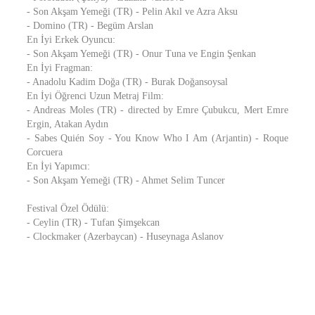
- Son Akşam Yemeği (TR) - Pelin Akıl ve Azra Aksu
- Domino (TR) - Begüm Arslan
En İyi Erkek Oyuncu:
- Son Akşam Yemeği (TR) - Onur Tuna ve Engin Şenkan
En İyi Fragman:
- Anadolu Kadim Doğa (TR) - Burak Doğansoysal
En İyi Öğrenci Uzun Metraj Film:
- Andreas Moles (TR) - directed by Emre Çubukcu, Mert Emre
Ergin, Atakan Aydın
- Sabes Quién Soy - You Know Who I Am (Arjantin) - Roque
Corcuera
En İyi Yapımcı:
- Son Akşam Yemeği (TR) - Ahmet Selim Tuncer
Festival Özel Ödülü:
- Ceylin (TR) - Tufan Şimşekcan
- Clockmaker (Azerbaycan) - Huseynaga Aslanov