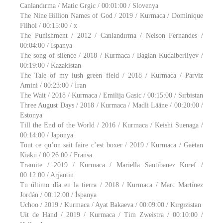
Canlandırma / Matic Grgic / 00:01:00 / Slovenya
The Nine Billion Names of God / 2019 / Kurmaca / Dominique
Filhol / 00:15:00 / x
The Punishment / 2012 / Canlandırma / Nelson Fernandes /
00:04:00 / İspanya
The song of silence / 2018 / Kurmaca / Baglan Kudaiberliyev /
00:19:00 / Kazakistan
The Tale of my lush green field / 2018 / Kurmaca / Parviz
Amini / 00:23:00 / İran
The Wait / 2018 / Kurmaca / Emilija Gasic / 00:15:00 / Sırbistan
Three August Days / 2018 / Kurmaca / Madli Lääne / 00:20:00 /
Estonya
Till the End of the World / 2016 / Kurmaca / Keishi Suenaga /
00:14:00 / Japonya
Tout ce qu’on sait faire c’est boxer / 2019 / Kurmaca / Gaëtan
Kiaku / 00:26:00 / Fransa
Tramite / 2019 / Kurmaca / Mariella Santibanez Koref /
00:12:00 / Arjantin
Tu último día en la tierra / 2018 / Kurmaca / Marc Martínez
Jordán / 00:12:00 / İspanya
Uchoo / 2019 / Kurmaca / Ayat Bakaeva / 00:09:00 / Kırgızistan
Uit de Hand / 2019 / Kurmaca / Tim Zweistra / 00:10:00 /