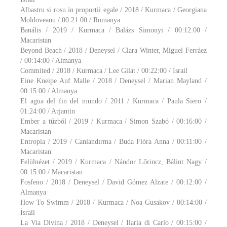
Albastru si rosu in proportii egale / 2018 / Kurmaca / Georgiana
Moldoveanu / 00:21:00 / Romanya
Banális / 2019 / Kurmaca / Balázs Simonyi / 00:12:00 /
Macaristan
Beyond Beach / 2018 / Deneysel / Clara Winter, Miguel Ferráez
/ 00:14:00 / Almanya
Commited / 2018 / Kurmaca / Lee Gilat / 00:22:00 / İsrail
Eine Kneipe Auf Malle / 2018 / Deneysel / Marian Mayland /
00:15:00 / Almanya
El agua del fin del mundo / 2011 / Kurmaca / Paula Siero /
01:24:00 / Arjantin
Ember a tűzből / 2019 / Kurmaca / Simon Szabó / 00:16:00 /
Macaristan
Entropia / 2019 / Canlandırma / Buda Flóra Anna / 00:11:00 /
Macaristan
Felülnézet / 2019 / Kurmaca / Nándor Lőrincz, Bálint Nagy /
00:15:00 / Macaristan
Fosfeno / 2018 / Deneysel / David Gómez Alzate / 00:12:00 /
Almanya
How To Swimm / 2018 / Kurmaca / Noa Gusakov / 00:14:00 /
İsrail
La Via Divina / 2018 / Deneysel / Ilaria di Carlo / 00:15:00 /