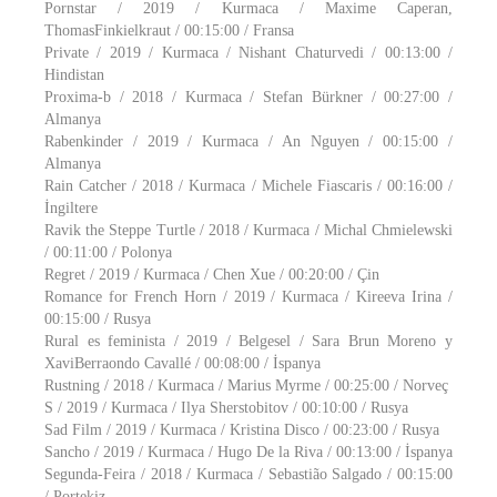
Pornstar / 2019 / Kurmaca / Maxime Caperan,
ThomasFinkielkraut / 00:15:00 / Fransa
Private / 2019 / Kurmaca / Nishant Chaturvedi / 00:13:00 /
Hindistan
Proxima-b / 2018 / Kurmaca / Stefan Bürkner / 00:27:00 /
Almanya
Rabenkinder / 2019 / Kurmaca / An Nguyen / 00:15:00 /
Almanya
Rain Catcher / 2018 / Kurmaca / Michele Fiascaris / 00:16:00 /
İngiltere
Ravik the Steppe Turtle / 2018 / Kurmaca / Michal Chmielewski
/ 00:11:00 / Polonya
Regret / 2019 / Kurmaca / Chen Xue / 00:20:00 / Çin
Romance for French Horn / 2019 / Kurmaca / Kireeva Irina /
00:15:00 / Rusya
Rural es feminista / 2019 / Belgesel / Sara Brun Moreno y
XaviBerraondo Cavallé / 00:08:00 / İspanya
Rustning / 2018 / Kurmaca / Marius Myrme / 00:25:00 / Norveç
S / 2019 / Kurmaca / Ilya Sherstobitov / 00:10:00 / Rusya
Sad Film / 2019 / Kurmaca / Kristina Disco / 00:23:00 / Rusya
Sancho / 2019 / Kurmaca / Hugo De la Riva / 00:13:00 / İspanya
Segunda-Feira / 2018 / Kurmaca / Sebastião Salgado / 00:15:00
/ Portekiz