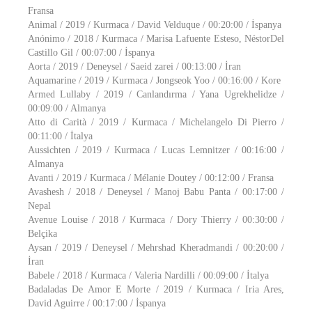
Fransa
Animal / 2019 / Kurmaca / David Velduque / 00:20:00 / İspanya
Anónimo / 2018 / Kurmaca / Marisa Lafuente Esteso, NéstorDel
Castillo Gil / 00:07:00 / İspanya
Aorta / 2019 / Deneysel / Saeid zarei / 00:13:00 / İran
Aquamarine / 2019 / Kurmaca / Jongseok Yoo / 00:16:00 / Kore
Armed Lullaby / 2019 / Canlandırma / Yana Ugrekhelidze /
00:09:00 / Almanya
Atto di Carità / 2019 / Kurmaca / Michelangelo Di Pierro /
00:11:00 / İtalya
Aussichten / 2019 / Kurmaca / Lucas Lemnitzer / 00:16:00 /
Almanya
Avanti / 2019 / Kurmaca / Mélanie Doutey / 00:12:00 / Fransa
Avashesh / 2018 / Deneysel / Manoj Babu Panta / 00:17:00 /
Nepal
Avenue Louise / 2018 / Kurmaca / Dory Thierry / 00:30:00 /
Belçika
Aysan / 2019 / Deneysel / Mehrshad Kheradmandi / 00:20:00 /
İran
Babele / 2018 / Kurmaca / Valeria Nardilli / 00:09:00 / İtalya
Badaladas De Amor E Morte / 2019 / Kurmaca / Iria Ares,
David Aguirre / 00:17:00 / İspanya