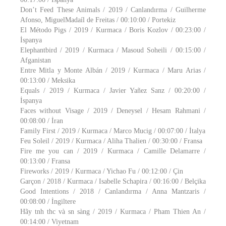
Don’t Feed These Animals / 2019 / Canlandırma / Guilherme
Afonso, MiguelMadaíl de Freitas / 00:10:00 / Portekiz
El Método Pigs / 2019 / Kurmaca / Boris Kozlov / 00:23:00 /
İspanya
Elephantbird / 2019 / Kurmaca / Masoud Soheili / 00:15:00 /
Afganistan
Entre Mitla y Monte Albán / 2019 / Kurmaca / Maru Arias /
00:13:00 / Meksika
Equals / 2019 / Kurmaca / Javier Yañez Sanz / 00:20:00 /
İspanya
Faces without Visage / 2019 / Deneysel / Hesam Rahmani /
00:08:00 / İran
Family First / 2019 / Kurmaca / Marco Mucig / 00:07:00 / İtalya
Feu Soleil / 2019 / Kurmaca / Aliha Thalien / 00:30:00 / Fransa
Fire me you can / 2019 / Kurmaca / Camille Delamarre /
00:13:00 / Fransa
Fireworks / 2019 / Kurmaca / Yichao Fu / 00:12:00 / Çin
Garçon / 2018 / Kurmaca / Isabelle Schapira / 00:16:00 / Belçika
Good Intentions / 2018 / Canlandırma / Anna Mantzaris /
00:08:00 / İngiltere
Hãy tnh thc và sn sàng / 2019 / Kurmaca / Pham Thien An /
00:14:00 / Viyetnam