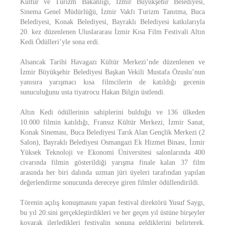
Kültür ve Turizm Bakanlığı, İzmir Büyükşehir Belediyesi,
Sinema Genel Müdürlüğü, İzmir Vakfı Turizm Tanıtma, Buca
Belediyesi, Konak Belediyesi, Bayraklı Belediyesi katkılarıyla
20. kez düzenlenen Uluslararası İzmir Kısa Film Festivali Altın
Kedi Ödülleri’yle sona erdi.
Alsancak Tarihi Havagazı Kültür Merkezi’nde düzenlenen ve
İzmir Büyükşehir Belediyesi Başkan Vekili Mustafa Özuslu’nun
yanısıra yarışmacı kısa filmcilerin de katıldığı gecenin
sunuculuğunu usta tiyatrocu Hakan Bilgin üstlendi.
Altın Kedi ödüllerinin sahiplerini bulduğu ve 136 ülkeden
10.000 filmin katıldığı, Fransız Kültür Merkezi, İzmir Sanat,
Konak Sineması, Buca Belediyesi Tarık Alan Gençlik Merkezi (2
Salon), Bayraklı Belediyesi Osmangazi Ek Hizmet Binası, İzmir
Yüksek Teknoloji ve Ekonomi Üniversitesi salonlarında 400
civarında filmin gösterildiği yarışma finale kalan 37 film
arasında her biri dalında uzman jüri üyeleri tarafından yapılan
değerlendirme sonucunda dereceye giren filmler ödüllendirildi.
Törenin açılış konuşmasını yapan festival direktörü Yusuf Saygı,
bu yıl 20.sini gerçekleştirdikleri ve her geçen yıl üstüne birşeyler
koyarak ilerledikleri festivalin sonuna geldiklerini belirterek,