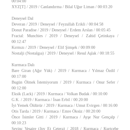
00:04:00
XYZ[T] / 2019 / Canlandırma / Bilal Uğur Liman / 00:03:20
Deneysel Dal
Deveran / 2019 / Deneysel / Feyzullah Erikli / 00:04:58
Donut Paradise / 2019 / Deneysel / Erdem Arslan / 00:05:45
Fractal: Munchies / 2019 / Deneysel / Zahid Çetinkaya /
00:12:47
Kırmızı / 2019 / Deneysel / Elif Şimşek / 00:09:00
Nostalji (Nostalgıa) / 2019 / Deneysel / Resul Aşlak / 00:18:55
Kurmaca Dalı
Bare Giran (Ağır Yük) / 2019 / Kurmaca / Yılmaz Özdil /
00:17:00
Bugün Ölmek İstemiyorum / 2019 / Kurmaca / Onur Sefer /
00:12:00
Eksik (Lack) / 2019 / Kurmaca / Volkan Budak / 00:10:00
G.K. / 2019 / Kurmaca / İnan Erbil / 00:20:00
İyi Yemek Öldürür / 2019 / Kurmaca / Umut Evirgen / 00:16:00
Otis Tarda / 2019 / Kurmaca / Emre Öksüz / 00:20:00
Önce İsimler Gitti / 2019 / Kurmaca / Ayşe Nur Gençalp /
00:10:23
Sevinç Vesaire (Joy Et Cetera) / 2018 / Kurmaca / Kurtcebe