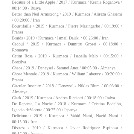
Because of a Little Apple / 2017 / Kurmaca / Ksenia Roganova /
00:14:00 / Rusya
Better than Neil Armstrong / 2019 / Kurmaca / Alireza Ghasemi
/ 00:20:00 / İran
Boustifaille / 2019 / Kurmaca / Pierre Mazingarbe / 00:19:00 /
Fransa
Braids / 2019 / Kurmaca / Ismail Dairki / 00:26:00 / İran
Cadoul / 2015 / Kurmaca / Dumitru Grosei / 00:18:00 /
Romanya
Cetim Rosa / 2019 / Kurmaca / Isabella Melo / 00:15:00 /
Brezilya
Chaos / 2019 / Deneysel / Samuel Auer / 00:05:00 / Almanya
Chose Mentale / 2019 / Kurmaca / William Laboury / 00:20:00 /
Fransa
Circular Insanity / 2018 / Deneysel / Niklas Blum / 00:06:00 /
Almanya
Clark / 2019 / Kurmaca / Andrea Ricciotti / 00:18:00 / İtalya
De Repente, La Noche / 2018 / Kurmaca / Cristina Bodelón,
Ignacio deVicente / 00:25:00 / İspanya
Delirium / 2019 / Kurmaca / Vahid Nami, Navid Nami /
00:15:00 / İran
Distress / 2019 / Kurmaca / Javier Rodriguez Espinosa /
00:17:00 / İspanya