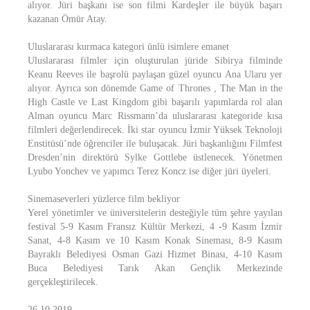
alıyor. Jüri başkanı ise son filmi Kardeşler ile büyük başarı
kazanan Ömür Atay.
Uluslararası kurmaca kategori ünlü isimlere emanet
Uluslararası filmler için oluşturulan jüride Sibirya filminde
Keanu Reeves ile başrolü paylaşan güzel oyuncu Ana Ularu yer
alıyor. Ayrıca son dönemde Game of Thrones , The Man in the
High Castle ve Last Kingdom gibi başarılı yapımlarda rol alan
Alman oyuncu Marc Rissmann’da uluslararası kategoride kısa
filmleri değerlendirecek. İki star oyuncu İzmir Yüksek Teknoloji
Enstitüsü’nde öğrenciler ile buluşacak. Jüri başkanlığını Filmfest
Dresden’nin direktörü Sylke Gottlebe üstlenecek. Yönetmen
Lyubo Yonchev ve yapımcı Terez Koncz ise diğer jüri üyeleri.
Sinemaseverleri yüzlerce film bekliyor
Yerel yönetimler ve üniversitelerin desteğiyle tüm şehre yayılan
festival 5-9 Kasım Fransız Kültür Merkezi, 4 -9 Kasım İzmir
Sanat, 4-8 Kasım ve 10 Kasım Konak Sineması, 8-9 Kasım
Bayraklı Belediyesi Osman Gazi Hizmet Binası, 4-10 Kasım
Buca Belediyesi Tarık Akan Gençlik Merkezinde
gerçekleştirilecek.
26.10.2019