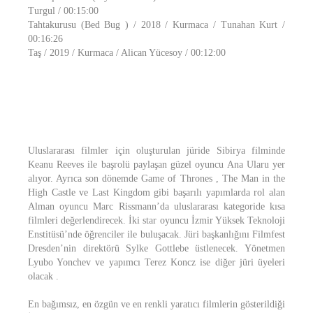
Turgul / 00:15:00
Tahtakurusu (Bed Bug ) / 2018 / Kurmaca / Tunahan Kurt /
00:16:26
Taş / 2019 / Kurmaca / Alican Yücesoy / 00:12:00
Uluslararası filmler için oluşturulan jüride Sibirya filminde
Keanu Reeves ile başrolü paylaşan güzel oyuncu Ana Ularu yer
alıyor. Ayrıca son dönemde Game of Thrones , The Man in the
High Castle ve Last Kingdom gibi başarılı yapımlarda rol alan
Alman oyuncu Marc Rissmann’da uluslararası kategoride kısa
filmleri değerlendirecek. İki star oyuncu İzmir Yüksek Teknoloji
Enstitüsü’nde öğrenciler ile buluşacak. Jüri başkanlığını Filmfest
Dresden’nin direktörü Sylke Gottlebe üstlenecek. Yönetmen
Lyubo Yonchev ve yapımcı Terez Koncz ise diğer jüri üyeleri
olacak .
En bağımsız, en özgün ve en renkli yaratıcı filmlerin gösterildiği