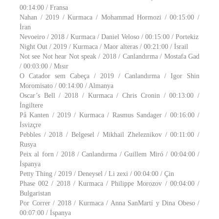
00:14:00 / Fransa
Nahan / 2019 / Kurmaca / Mohammad Hormozi / 00:15:00 /
İran
Nevoeiro / 2018 / Kurmaca / Daniel Veloso / 00:15:00 / Portekiz
Night Out / 2019 / Kurmaca / Maor alteras / 00:21:00 / İsrail
Not see Not hear Not speak / 2018 / Canlandırma / Mostafa Gad
/ 00:03:00 / Mısır
O Catador sem Cabeça / 2019 / Canlandırma / Igor Shin
Moromisato / 00:14:00 / Almanya
Oscar’s Bell / 2018 / Kurmaca / Chris Cronin / 00:13:00 /
İngiltere
På Kanten / 2019 / Kurmaca / Rasmus Sandager / 00:16:00 /
İsvizçre
Pebbles / 2018 / Belgesel / Mikhail Zheleznikov / 00:11:00 /
Rusya
Peix al forn / 2018 / Canlandırma / Guillem Miró / 00:04:00 /
İspanya
Petty Thing / 2019 / Deneysel / Li zexi / 00:04:00 / Çin
Phase 002 / 2018 / Kurmaca / Philippe Morozov / 00:04:00 /
Bulgaristan
Por Correr / 2018 / Kurmaca / Anna SanMartí y Dina Obeso /
00:07:00 / İspanya