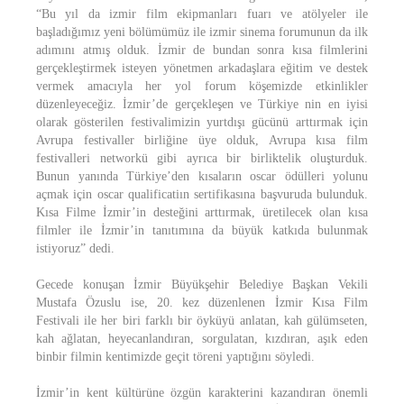
“Bu yıl da izmir film ekipmanları fuarı ve atölyeler ile
başladığımız yeni bölümümüz ile izmir sinema forumunun da ilk
adımını atmış olduk. İzmir de bundan sonra kısa filmlerini
gerçekleştirmek isteyen yönetmen arkadaşlara eğitim ve destek
vermek amacıyla her yol forum köşemizde etkinlikler
düzenleyeceğiz. İzmir’de gerçekleşen ve Türkiye nin en iyisi
olarak gösterilen festivalimizin yurtdışı gücünü arttırmak için
Avrupa festivaller birliğine üye olduk, Avrupa kısa film
festivalleri networkü gibi ayrıca bir birliktelik oluşturduk.
Bunun yanında Türkiye’den kısaların oscar ödülleri yolunu
açmak için oscar qualificatiın sertifikasına başvuruda bulunduk.
Kısa Filme İzmir’in desteğini arttırmak, üretilecek olan kısa
filmler ile İzmir’in tanıtımına da büyük katkıda bulunmak
istiyoruz” dedi.
Gecede konuşan İzmir Büyükşehir Belediye Başkan Vekili
Mustafa Özuslu ise, 20. kez düzenlenen İzmir Kısa Film
Festivali ile her biri farklı bir öyküyü anlatan, kah gülümseten,
kah ağlatan, heyecanlandıran, sorgulatan, kızdıran, aşık eden
binbir filmin kentimizde geçit töreni yaptığını söyledi.
İzmir’in kent kültürüne özgün karakterini kazandıran önemli