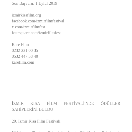
Son Başvuru: 1 Eylül 2019
izmirkisafilm.org
facebook.com/izmirfilmfestival
x.com/izmirfilmfest
foursquare.com/izmirfilmfest
Kare Film
0232 221 00 35
0532 447 38 40
karefilm.com
İZMİR KISA FİLM FESTİVALİ'NDE ÖDÜLLER
SAHİPLERİNİ BULDU
20. İzmir Kısa Film Festivali