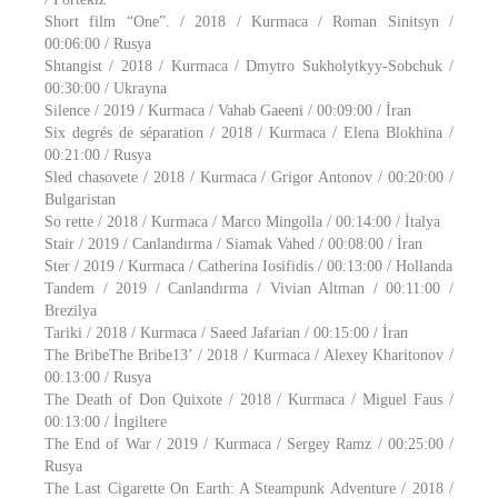
Short film “One”. / 2018 / Kurmaca / Roman Sinitsyn /
00:06:00 / Rusya
Shtangist / 2018 / Kurmaca / Dmytro Sukholytkyy-Sobchuk /
00:30:00 / Ukrayna
Silence / 2019 / Kurmaca / Vahab Gaeeni / 00:09:00 / İran
Six degrés de séparation / 2018 / Kurmaca / Elena Blokhina /
00:21:00 / Rusya
Sled chasovete / 2018 / Kurmaca / Grigor Antonov / 00:20:00 /
Bulgaristan
So rette / 2018 / Kurmaca / Marco Mingolla / 00:14:00 / İtalya
Stair / 2019 / Canlandırma / Siamak Vahed / 00:08:00 / İran
Ster / 2019 / Kurmaca / Catherina Iosifidis / 00:13:00 / Hollanda
Tandem / 2019 / Canlandırma / Vivian Altman / 00:11:00 /
Brezilya
Tariki / 2018 / Kurmaca / Saeed Jafarian / 00:15:00 / İran
The BribeThe Bribe13’ / 2018 / Kurmaca / Alexey Kharitonov /
00:13:00 / Rusya
The Death of Don Quixote / 2018 / Kurmaca / Miguel Faus /
00:13:00 / İngiltere
The End of War / 2019 / Kurmaca / Sergey Ramz / 00:25:00 /
Rusya
The Last Cigarette On Earth: A Steampunk Adventure / 2018 /