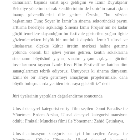
damarların başında sanat aşkı geldiğini ve İzmir Büyükşehir
Belediye yönetimi olarak kendilerininin de İzmir’in sanat aşkına
inanıp güvendiklerini dile getiren Özuslu, “bu yüzden
başkanımız Tunç Soyer’in İzmir’in sinema sektöründeki payını
arttırma hedefiyle açıkladığı Sinema İzmir Projesi’nin ne kadar
güçlü temellere dayandığını bu festivale gösterilen yoğun ilgide
gözlemlemekten büyük bir mutluluk duyduk. İzmir’i ulusal ve
uluslararası ölçekte kültür üretim merkezi haline getirme
yolunda önemli bir işlevi yerine getiren, kentin sokaklarına
sinemanın büyüsünü yayan, sanatın yaşam aşılayan gücünü
insanlarımıza taşıyan İzmir Kısa Film Festivali’ne katılan tüm
sanatçılarımızı tebrik ediyoruz. Umuyoruz ki sinema dünyasını
İzmir’de bir araya getirmeyi amaçlayan projelerimizle, daha
büyük buluşmalarda yeniden bir araya gelebiliriz” dedi.
Jüri üyelerinin yaptıkları değerlendirme sonucunda
Ulusal deneysel kategorisi en iyi film seçilen Donut Paradise ile
Yönetmen Erdem Arslan, Ulusal deneysel kategorisi mansiyon
ödülü; Fraktal: Munchies filmi ile Yönetmen: Zahid Çetinkaya,
Ulusal animasyon kategorisi en iyi film seçilen Avarya ile
Yönetmen: Gökalp Gönennde, Ulusal deneysel kategorisi