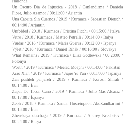
Hallonda
Un Oscuro Dia de Injustica / 2018 / Canlandırma / Daniela
Fiore, Julio Azamor / 00:11:00 / Arjantin
Una Cabrita Sin Cuernos / 2019 / Kurmaca / Sebastian Dietsch /
00:14:00 / Arjantin
Unfolded / 2018 / Kurmaca / Cristina Picchi / 00:15:00 / İtalya
Vetro / 2018 / Kurmaca / Matteo Petrelli / 00:14:00 / İtalya
Viudas / 2018 / Kurmaca / Maria Guerra / 00:12:00 / İspanya
Výlet / 2018 / Kurmaca / Daniel Rihák / 00:18:00 / Slovakya
What Remains / 2019 / Kurmaca / Eliza Godlewska / 00:28:00 /
Polonya
Worth / 2019 / Kurmaca / Meelad Moaphi / 00:14:00 / Pakistan
Xiao Xian / 2019 / Kurmaca / Jiajie Yu Yan / 00:17:00 / İspanya
Zan poshteh panjareh / 2019 / Kurmaca / Korosh Shirali /
00:14:00 / İran
Zapat De Tacón Cano / 2019 / Kurmaca / Julio Mas Alcaraz /
00:17:00 / İspanya
Zebh / 2018 / Kurmaca / Saman Hosseinpuor, AkoZandkarimi /
00:13:00 / İran
Zhenskaya obschaga / 2019 / Kurmaca / Andrey Krechetov /
00:24:00 / Rusya