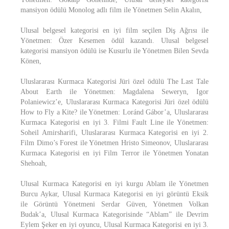
mansiyon ödülü Monolog adlı film ile Yönetmen Selin Akalın,
Ulusal belgesel kategorisi en iyi film seçilen Diş Ağrısı ile
Yönetmen: Özer Kesemen ödül kazandı. Ulusal belgesel
kategorisi mansiyon ödülü ise Kusurlu ile Yönetmen Bilen Sevda
Könen,
Uluslararası Kurmaca Kategorisi Jüri özel ödülü The Last Tale
About Earth ile Yönetmen: Magdalena Seweryn, Igor
Polaniewicz’e, Uluslararası Kurmaca Kategorisi Jüri özel ödülü
How to Fly a Kite? ile Yönetmen: Loránd Gábor’a, Uluslararası
Kurmaca Kategorisi en iyi 3. Filmi Fault Line ile Yönetmen:
Soheil Amirsharifi, Uluslararası Kurmaca Kategorisi en iyi 2.
Film Dimo’s Forest ile Yönetmen Hristo Simeonov, Uluslararası
Kurmaca Kategorisi en iyi Film Terror ile Yönetmen Yonatan
Shehoah,
Ulusal Kurmaca Kategorisi en iyi kurgu Ablam ile Yönetmen
Burcu Aykar, Ulusal Kurmaca Kategorisi en iyi görüntü Eksik
ile Görüntü Yönetmeni Serdar Güven, Yönetmen Volkan
Budak’a, Ulusal Kurmaca Kategorisinde “Ablam” ile Devrim
Eylem Şeker en iyi oyuncu, Ulusal Kurmaca Kategorisi en iyi 3.