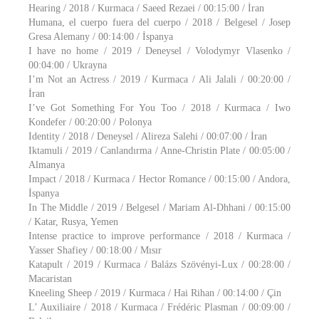
Hearing / 2018 / Kurmaca / Saeed Rezaei / 00:15:00 / İran
Humana, el cuerpo fuera del cuerpo / 2018 / Belgesel / Josep
Gresa Alemany / 00:14:00 / İspanya
I have no home / 2019 / Deneysel / Volodymyr Vlasenko /
00:04:00 / Ukrayna
I’m Not an Actress / 2019 / Kurmaca / Ali Jalali / 00:20:00 /
İran
I’ve Got Something For You Too / 2018 / Kurmaca / Iwo
Kondefer / 00:20:00 / Polonya
Identity / 2018 / Deneysel / Alireza Salehi / 00:07:00 / İran
Iktamuli / 2019 / Canlandırma / Anne-Christin Plate / 00:05:00 /
Almanya
Impact / 2018 / Kurmaca / Hector Romance / 00:15:00 / Andora,
İspanya
In The Middle / 2019 / Belgesel / Mariam Al-Dhhani / 00:15:00
/ Katar, Rusya, Yemen
Intense practice to improve performance / 2018 / Kurmaca /
Yasser Shafiey / 00:18:00 / Mısır
Katapult / 2019 / Kurmaca / Balázs Szövényi-Lux / 00:28:00 /
Macaristan
Kneeling Sheep / 2019 / Kurmaca / Hai Rihan / 00:14:00 / Çin
L’ Auxiliaire / 2018 / Kurmaca / Frédéric Plasman / 00:09:00 /