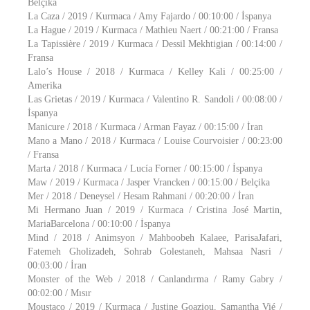
Belçika
La Caza / 2019 / Kurmaca / Amy Fajardo / 00:10:00 / İspanya
La Hague / 2019 / Kurmaca / Mathieu Naert / 00:21:00 / Fransa
La Tapissière / 2019 / Kurmaca / Dessil Mekhtigian / 00:14:00 /
Fransa
Lalo’s House / 2018 / Kurmaca / Kelley Kali / 00:25:00 /
Amerika
Las Grietas / 2019 / Kurmaca / Valentino R. Sandoli / 00:08:00 /
İspanya
Manicure / 2018 / Kurmaca / Arman Fayaz / 00:15:00 / İran
Mano a Mano / 2018 / Kurmaca / Louise Courvoisier / 00:23:00
/ Fransa
Marta / 2018 / Kurmaca / Lucía Forner / 00:15:00 / İspanya
Maw / 2019 / Kurmaca / Jasper Vrancken / 00:15:00 / Belçika
Mer / 2018 / Deneysel / Hesam Rahmani / 00:20:00 / İran
Mi Hermano Juan / 2019 / Kurmaca / Cristina José Martin,
MariaBarcelona / 00:10:00 / İspanya
Mind / 2018 / Animsyon / Mahboobeh Kalaee, ParisaJafari,
Fatemeh Gholizadeh, Sohrab Golestaneh, Mahsaa Nasri /
00:03:00 / İran
Monster of the Web / 2018 / Canlandırma / Ramy Gabry /
00:02:00 / Mısır
Moustaco / 2019 / Kurmaca / Justine Goaziou, Samantha Vié /