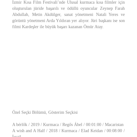
İzmir Kısa Film Festivali’nde Ulusal kurmaca kısa filmler için
oluşturulan jüride başarılı ve ödüllü oyuncular Zeynep Farah
Abdullah, Metin Akdülger, sanat yönetmeni Natali Yeres ve
görüntü yönetmeni Arda Yıldıran yer alıyor. Jüri başkanı ise son
filmi Kardeşler ile büyük başarı kazanan Ömür Atay.
Özel Seçki Bölümü, Gösterim Seçkisi
A bérlők / 2019 / Kurmaca / Regős Ábel / 00:01:00 / Macaristan
A wish and A Half / 2018 / Kurmaca / Elad Keidan / 00:08:00 /
İsrail