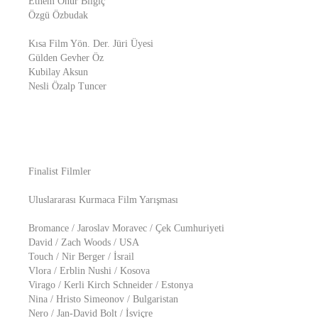
Ethem Onur Bilgiç
Özgü Özbudak
Kısa Film Yön. Der. Jüri Üyesi
Gülden Gevher Öz
Kubilay Aksun
Nesli Özalp Tuncer
Finalist Filmler
Uluslararası Kurmaca Film Yarışması
Bromance / Jaroslav Moravec / Çek Cumhuriyeti
David / Zach Woods / USA
Touch / Nir Berger / İsrail
Vlora / Erblin Nushi / Kosova
Virago / Kerli Kirch Schneider / Estonya
Nina / Hristo Simeonov / Bulgaristan
Nero / Jan-David Bolt / İsviçre