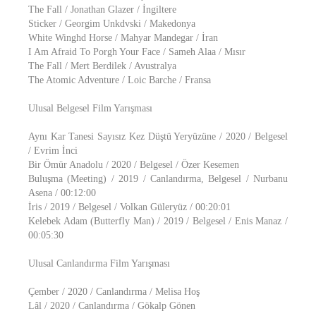
The Fall / Jonathan Glazer / İngiltere
Sticker / Georgim Unkdvski / Makedonya
White Winghd Horse / Mahyar Mandegar / İran
I Am Afraid To Porgh Your Face / Sameh Alaa / Mısır
The Fall / Mert Berdilek / Avustralya
The Atomic Adventure / Loic Barche / Fransa
Ulusal Belgesel Film Yarışması
Aynı Kar Tanesi Sayısız Kez Düştü Yeryüzüne / 2020 / Belgesel
/ Evrim İnci
Bir Ömür Anadolu / 2020 / Belgesel / Özer Kesemen
Buluşma (Meeting) / 2019 / Canlandırma, Belgesel / Nurbanu
Asena / 00:12:00
İris / 2019 / Belgesel / Volkan Güleryüz / 00:20:01
Kelebek Adam (Butterfly Man) / 2019 / Belgesel / Enis Manaz /
00:05:30
Ulusal Canlandırma Film Yarışması
Çember / 2020 / Canlandırma / Melisa Hoş
Lâl / 2020 / Canlandırma / Gökalp Gönen