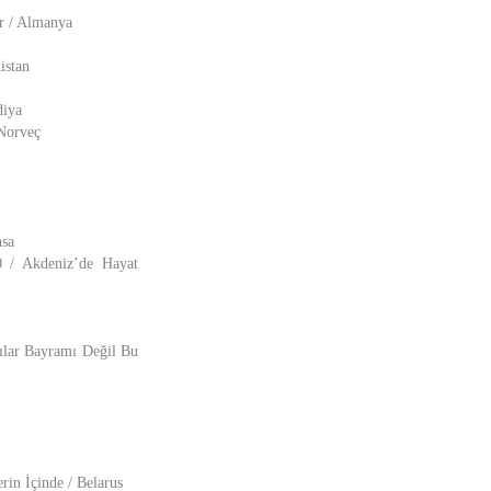
ar / Almanya
istan
diya
 Norveç
nsa
0 / Akdeniz’de Hayat
ılar Bayramı Değil Bu
rin İçinde / Belarus