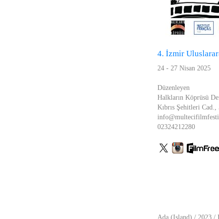
4. İzmir Uluslarar
24 - 27 Nisan 2025
Düzenleyen
Halkların Köprüsü De
Kıbrıs Şehitleri Cad.
info@multecifilmfesti
02324212280
Ada (Island) / 2023 /