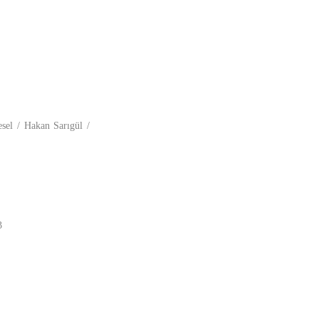
el / Hakan Sarıgül /
3