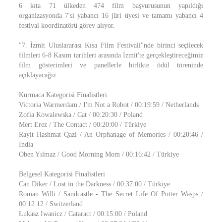
6 kıta 71 ülkeden 474 film başvurusunun yapıldığı
organizasyonda 7'si yabancı 16 jüri üyesi ve tamamı yabancı 4
festival koordinatörü görev alıyor.
"7. İzmit Uluslararası Kısa Film Festivali"nde birinci seçilecek
filmleri 6-8 Kasım tarihleri arasında İzmit'te gerçekleştireceğimiz
film gösterimleri ve panellerle birlikte ödül töreninde
açıklayacağız.
Kurmaca Kategorisi Finalistleri
Victoria Warmerdam / I'm Not a Robot / 00:19:59 / Netherlands
Zofia Kowalewska / Cat / 00:20:30 / Poland
Mert Erez / The Contact / 00:20:00 / Türkiye
Rayit Hashmat Qazi / An Orphanage of Memories / 00:20:46 /
India
Oben Yılmaz / Good Morning Mom / 00:16:42 / Türkiye
Belgesel Kategorisi Finalistleri
Can Diker / Lost in the Darkness / 00:37:00 / Türkiye
Roman Willi / Sandcastle - The Secret Life Of Potter Wasps /
00:12:12 / Switzerland
Łukasz Iwanicz / Cataract / 00:15:00 / Poland