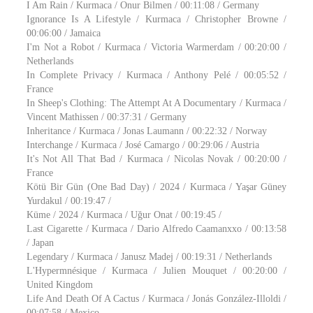
I Am Rain / Kurmaca / Onur Bilmen / 00:11:08 / Germany
Ignorance Is A Lifestyle / Kurmaca / Christopher Browne /
00:06:00 / Jamaica
I'm Not a Robot / Kurmaca / Victoria Warmerdam / 00:20:00 /
Netherlands
In Complete Privacy / Kurmaca / Anthony Pelé / 00:05:52 /
France
In Sheep's Clothing: The Attempt At A Documentary / Kurmaca /
Vincent Mathissen / 00:37:31 / Germany
Inheritance / Kurmaca / Jonas Laumann / 00:22:32 / Norway
Interchange / Kurmaca / José Camargo / 00:29:06 / Austria
It's Not All That Bad / Kurmaca / Nicolas Novak / 00:20:00 /
France
Kötü Bir Gün (One Bad Day) / 2024 / Kurmaca / Yaşar Güney
Yurdakul / 00:19:47 /
Küme / 2024 / Kurmaca / Uğur Onat / 00:19:45 /
Last Cigarette / Kurmaca / Dario Alfredo Caamanxxo / 00:13:58
/ Japan
Legendary / Kurmaca / Janusz Madej / 00:19:31 / Netherlands
L'Hypermnésique / Kurmaca / Julien Mouquet / 00:20:00 /
United Kingdom
Life And Death Of A Cactus / Kurmaca / Jonás González-Illoldi /
00:07:58 / Mexico