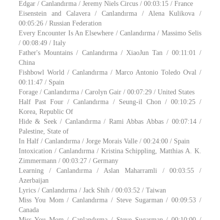
Edgar / Canlandırma / Jeremy Niels Circus / 00:03:15 / France
Eisenstein and Calavera / Canlandırma / Alena Kulikova /
00:05:26 / Russian Federation
Every Encounter Is An Elsewhere / Canlandırma / Massimo Selis
/ 00:08:49 / Italy
Father's Mountains / Canlandırma / XiaoJun Tan / 00:11:01 /
China
Fishbowl World / Canlandırma / Marco Antonio Toledo Oval /
00:11:47 / Spain
Forage / Canlandırma / Carolyn Gair / 00:07:29 / United States
Half Past Four / Canlandırma / Seung-il Chon / 00:10:25 /
Korea, Republic Of
Hide & Seek / Canlandırma / Rami Abbas Abbas / 00:07:14 /
Palestine, State of
In Half / Canlandırma / Jorge Morais Valle / 00:24:00 / Spain
Intoxication / Canlandırma / Kristina Schippling, Matthias A. K.
Zimmermann / 00:03:27 / Germany
Learning / Canlandırma / Aslan Maharramli / 00:03:55 /
Azerbaijan
Lyrics / Canlandırma / Jack Shih / 00:03:52 / Taiwan
Miss You Mom / Canlandırma / Steve Sugarman / 00:09:53 /
Canada
Miss You Mom / Canlandırma / Steve Sugarman / 00:10:00 /