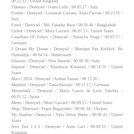
00:22:12 / United Kingdom
Flâneurs / Deneysel / Ivano Lollo / 00:05:27 / Italy
Freelm / Deneysel / Leonardo Carrano, Alain Parroni / 00:23:05 /
Italy
Fused / Deneysel / Md. Fahadur Reza / 00:26:46 / Bangladesh
Global / Deneysel / Mimi Garrard / 00:07:15 / United States
Guardians Of Colors / Deneysel / Natascha Stogu / 00:03:57 /
Germany
I Dream My Dream / Deneysel / Monique Van Kerkhof, Bo
Oudendijk / 00:04:14 / Netherlands
Illusions / Deneysel / Nina Barnini / 00:06:39 / Italy
Impasse / Deneysel / Khashayar Kalantari / 00:14:59 / United
States
Mars / 2024 / Deneysel / Atahan Yaman / 00:13:26 /
Mephitic / Deneysel / Tania Bazzani / 00:11:17 / Germany
Mermelada / Deneysel / María García de León Sánchez /
00:05:52 / Spain
Mesto / Deneysel / Mimi Garrard / 00:09:15 / United States
Mug / Deneysel / Yegor Bugayenko / 00:06:34 / Ukraine
My Shadow / Deneysel / Astra Silver Burke / 00:06:41 / United
States
New Test 1-2-3 / Deneysel / Anne Gart / 00:09:33 / United
Kingdom