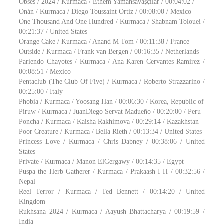
Obses / 2024 / Kurmaca / Ethem Yamansavaşçılar / 00:04:02 /
Onán / Kurmaca / Diego Toussaint Ortiz / 00:08:00 / Mexico
One Thousand And One Hundred / Kurmaca / Shabnam Tolouei /
00:21:37 / United States
Orange Cake / Kurmaca / Anand M Tom / 00:11:38 / France
Outside / Kurmaca / Frank van Bergen / 00:16:35 / Netherlands
Pariendo Chayotes / Kurmaca / Ana Karen Cervantes Ramirez /
00:08:51 / Mexico
Pentaclub (The Club Of Five) / Kurmaca / Roberto Strazzarino /
00:25:00 / Italy
Phobia / Kurmaca / Yoosang Han / 00:06:30 / Korea, Republic of
Piruw / Kurmaca / JuanDiego Servat Madueño / 00:20:00 / Peru
Poncha / Kurmaca / Kaisha Rakhimova / 00:29:14 / Kazakhstan
Poor Creature / Kurmaca / Bella Rieth / 00:13:34 / United States
Princess Love / Kurmaca / Chris Dabney / 00:38:06 / United
States
Private / Kurmaca / Manon ElGergawy / 00:14:35 / Egypt
Puspa the Herb Gatherer / Kurmaca / Prakaash I H / 00:32:56 /
Nepal
Reel Terror / Kurmaca / Ted Bennett / 00:14:20 / United
Kingdom
Rukhsana 2024 / Kurmaca / Aayush Bhattacharya / 00:19:59 /
India