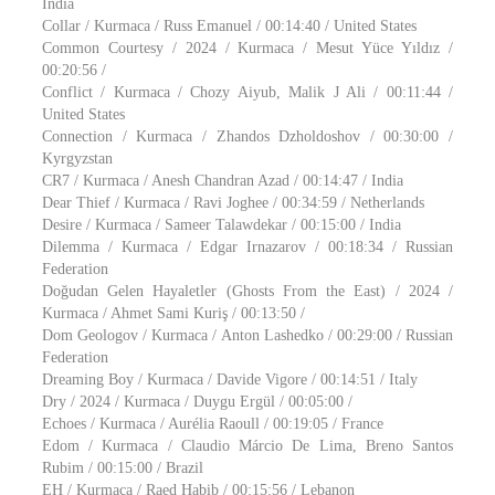
India
Collar / Kurmaca / Russ Emanuel / 00:14:40 / United States
Common Courtesy / 2024 / Kurmaca / Mesut Yüce Yıldız /
00:20:56 /
Conflict / Kurmaca / Chozy Aiyub, Malik J Ali / 00:11:44 /
United States
Connection / Kurmaca / Zhandos Dzholdoshov / 00:30:00 /
Kyrgyzstan
CR7 / Kurmaca / Anesh Chandran Azad / 00:14:47 / India
Dear Thief / Kurmaca / Ravi Joghee / 00:34:59 / Netherlands
Desire / Kurmaca / Sameer Talawdekar / 00:15:00 / India
Dilemma / Kurmaca / Edgar Irnazarov / 00:18:34 / Russian
Federation
Doğudan Gelen Hayaletler (Ghosts From the East) / 2024 /
Kurmaca / Ahmet Sami Kuriş / 00:13:50 /
Dom Geologov / Kurmaca / Anton Lashedko / 00:29:00 / Russian
Federation
Dreaming Boy / Kurmaca / Davide Vigore / 00:14:51 / Italy
Dry / 2024 / Kurmaca / Duygu Ergül / 00:05:00 /
Echoes / Kurmaca / Aurélia Raoull / 00:19:05 / France
Edom / Kurmaca / Claudio Márcio De Lima, Breno Santos
Rubim / 00:15:00 / Brazil
EH / Kurmaca / Raed Habib / 00:15:56 / Lebanon