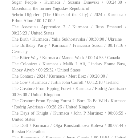
Sugar People / Kurmaca / Suzana Dinevski / 00:24:30 /
Macedonia, the former Yugoslav Republic of
Şehrin Diğerleri (The Others of the City) / 2024 / Kurmaca /
Erhun Altun / 00:17:00 /
The Assassin's Apprentice 2 / Kurmaca / Russ Emanuel /
00:25:23 / United States
The Birth / Kurmaca / Yulia Sukhostavska / 00:30:00 / Ukraine
The Birthday Party / Kurmaca / Francesco Sossai / 00:17:16 /
Germany
The Bitter Way / Kurmaca / Manon Weck / 00:14:55 / Canada
The Colonizer / Kurmaca / Malik J. Ali, Lindsay Frame Buss,
Chozy Aiyub / 00:25:32 / United States
The Contact / 2024 / Kurmaca / Mert Erez / 00:20:00 /
The Cow / Kurmaca / Justin John Carroll / 00:12:18 / Ireland
The Creature From Epping Forest / Kurmaca / Rodrig Andrisan /
00:36:08 / United Kingdom
The Creature From Epping Forest 2: Born To Be Wild / Kurmaca
/ Rodrig Andrisan / 00:28:26 / United Kingdom
The Days of Knight / Kurmaca / John P Martinez / 00:08:59 /
United States
The Doll / Kurmaca / Olga Konstantinova Koleva / 00:07:44 /
Russian Federation
The Emergency / Kurmaca / Jerry Garcia / 00:15:54 / United