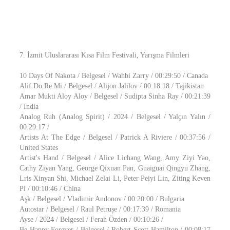
7. İzmit Uluslararası Kısa Film Festivali, Yarışma Filmleri
10 Days Of Nakota / Belgesel / Wahbi Zarry / 00:29:50 / Canada
Alif.Do.Re.Mi / Belgesel / Alijon Jalilov / 00:18:18 / Tajikistan
Amar Mukti Aloy Aloy / Belgesel / Sudipta Sinha Ray / 00:21:39
/ India
Analog Ruh (Analog Spirit) / 2024 / Belgesel / Yalçın Yalın /
00:29:17 /
Artists At The Edge / Belgesel / Patrick A Riviere / 00:37:56 /
United States
Artist's Hand / Belgesel / Alice Lichang Wang, Amy Ziyi Yao,
Cathy Ziyan Yang, George Qixuan Pan, Guaiguai Qingyu Zhang,
Lris Xinyan Shi, Michael Zelai Li, Peter Peiyi Lin, Ziting Keven
Pi / 00:10:46 / China
Aşk / Belgesel / Vladimir Andonov / 00:20:00 / Bulgaria
Autostar / Belgesel / Raul Petrușe / 00:17:39 / Romania
Ayse / 2024 / Belgesel / Ferah Özden / 00:10:26 /
Be Happy Forever / Belgesel / Robert Scott Hamilton / 00:08:17