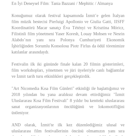
En İyi Deneysel Film: Tania Bazzani / Mephitic / Almanya
Konuğumuz olarak festival kapsamında İzmit’e gelen İtalyan
film müzik bestecisi Pierluigi Apollonio ve Giulia Gatti, IISFF
Koordinatörü Macar sanatçı Éva Tétényi ve Krisztina Móricz,
Filistinli film yönetmeni Yaser Koresh, Louay Mohsen ve Nesrin
Alabdo’nın yanı sıra Polonya Cumhuriyeti Ekonomik
İşbirliğinden Sorumlu Konsolosu Piotr Firlus da ödül törenimize
katılanlar arasındaydı.
Festivalin ilk iki gününde finale kalan 20 filmin gösterimleri,
film workshopları, yönetmen ve jüri üyeleriyle canlı bağlantılar
ve İzmit tarih turu etkinlikleri gerçekleştirdik.
"Art Nicomedia Kısa Film Günleri" etkinliği ile başlattığımız ve
2018 yılından bu yana aralıksız devam ettirdiğimiz "İzmit
Uluslararası Kısa Film Festivali" 8 yıldır bu kentteki uluslararası
sanat organizasyonlarının öncülüğünü ve lokomotifliğini
üstleniyor.
AND olarak, İzmit'te ilk kez düzenlediğimiz ulusal ve
uluslararası film festivallerinin öncüsü olmamızın yanı sıra