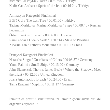
Mehmet Ali Poyraz / Yaren / 00:07:04 / Türkiye
Kadir Can Arabacı / Spirit of the Ice / 00:16:24 / Türkiye
Animasyon Kategorisi Finalistleri
Zülfü Gül / The Last Tree / 00:01:50 / Türkiye
Tatiana Moshkova, Marina Moshkova / Steps / 00:08:45 / Russian
Federation
Özlem Baykuş / Rezzan / 00:06:00 / Türkiye
Rami Abbas / Hide & Seek / 00:07:14 / State of Palestine
XiaoJun Tan / Father's Mountains / 00:11:01 / China
Deneysel Kategorisi Finalistleri
Natascha Stogu / Guardians of Colors / 00:03:57 / Germany
Yama Rahimi / Small Ships / 00:13:00 / Germany
John Slemensek-Thorne, James Beale / Where the Shadows Meet
the Light / 00:12:50 / United Kingdom
Joana Antonaccio / Breach / 00:24:00 / Brazil
Tania Bazzani / Mephitic / 00:11:17 / Germany
İzmit'in en prestijli sanat festivalini İzmit'in çocuklarıyla birlikte
organize ediyoruz ..!