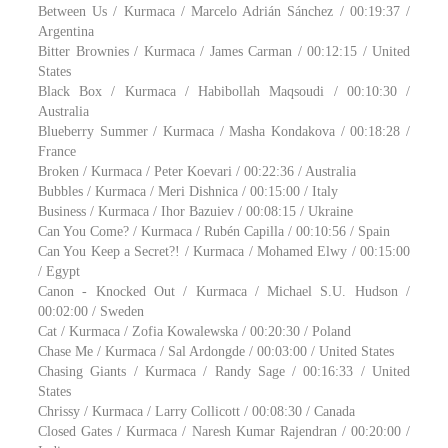
Between Us / Kurmaca / Marcelo Adrián Sánchez / 00:19:37 /
Argentina
Bitter Brownies / Kurmaca / James Carman / 00:12:15 / United
States
Black Box / Kurmaca / Habibollah Maqsoudi / 00:10:30 /
Australia
Blueberry Summer / Kurmaca / Masha Kondakova / 00:18:28 /
France
Broken / Kurmaca / Peter Koevari / 00:22:36 / Australia
Bubbles / Kurmaca / Meri Dishnica / 00:15:00 / Italy
Business / Kurmaca / Ihor Bazuiev / 00:08:15 / Ukraine
Can You Come? / Kurmaca / Rubén Capilla / 00:10:56 / Spain
Can You Keep a Secret?! / Kurmaca / Mohamed Elwy / 00:15:00
/ Egypt
Canon - Knocked Out / Kurmaca / Michael S.U. Hudson /
00:02:00 / Sweden
Cat / Kurmaca / Zofia Kowalewska / 00:20:30 / Poland
Chase Me / Kurmaca / Sal Ardongde / 00:03:00 / United States
Chasing Giants / Kurmaca / Randy Sage / 00:16:33 / United
States
Chrissy / Kurmaca / Larry Collicott / 00:08:30 / Canada
Closed Gates / Kurmaca / Naresh Kumar Rajendran / 00:20:00 /