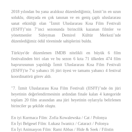
2018 yılından bu yana aralıksız düzenlediğimiz, İzmit’in en uzun
soluklu, dünyada en çok tanınan ve en geniş çaplı uluslararası
sanat etkinliği olan "İzmit Uluslararası Kısa Film Festivali
(IISFF)"nin 7’inci sezonunda birincilik kazanan filmler ve
yönetmenler Süleyman Demirel Kültür Merkezi’nde
düzenlediğimiz ödül töreninde sahiplerini buldu.
Türkiye'de düzenlenen IMDB nitelikli en büyük 6 film
festivalinden biri olan ve bu sezon 6 kıta 71 ülkeden 474 film
başvurusunun yapıldığı İzmit Uluslararası Kısa Film Festivali
(IISFF)'te 7'si yabancı 16 jüri üyesi ve tamamı yabancı 4 festival
koordinatörü görev aldı.
"7. İzmit Uluslararası Kısa Film Festivali (IISFF)"nde ön jüri
heyetinin değerlendirmesinin ardından finale kalan 4 kategoride
toplam 20 film arasından ana jüri heyetinin oylarıyla belirlenen
birinciler şu şekilde oluştu.
En iyi Kurmaca Film: Zofia Kowalewska / Cat / Polonya
En İyi Belgesel Film: Łukasz Iwanicz / Cataract / Polonya
En İyi Animasyon Film: Rami Abbas / Hide & Seek / Filistin