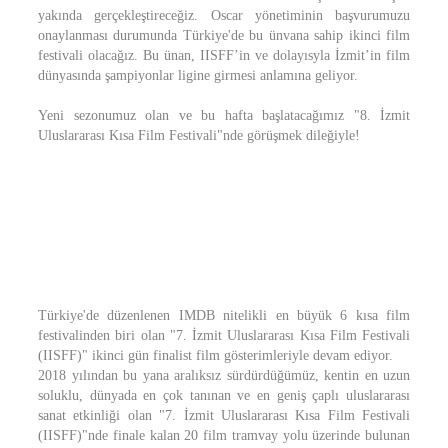
yakında gerçekleştireceğiz. Oscar yönetiminin başvurumuzu
onaylanması durumunda Türkiye'de bu ünvana sahip ikinci film
festivali olacağız. Bu ünan, IISFF’in ve dolayısyla İzmit’in film
dünyasında şampiyonlar ligine girmesi anlamına geliyor.
Yeni sezonumuz olan ve bu hafta başlatacağımız "8. İzmit
Uluslararası Kısa Film Festivali"nde görüşmek dileğiyle!
Türkiye'de düzenlenen IMDB nitelikli en büyük 6 kısa film
festivalinden biri olan "7. İzmit Uluslararası Kısa Film Festivali
(IISFF)" ikinci gün finalist film gösterimleriyle devam ediyor.
2018 yılından bu yana aralıksız sürdürdüğümüz, kentin en uzun
soluklu, dünyada en çok tanınan ve en geniş çaplı uluslararası
sanat etkinliği olan "7. İzmit Uluslararası Kısa Film Festivali
(IISFF)"nde finale kalan 20 film tramvay yolu üzerinde bulunan