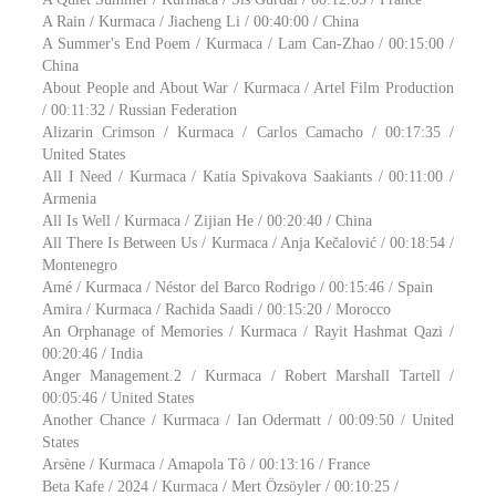
A Rain / Kurmaca / Jiacheng Li / 00:40:00 / China
A Summer's End Poem / Kurmaca / Lam Can-Zhao / 00:15:00 /
China
About People and About War / Kurmaca / Artel Film Production
/ 00:11:32 / Russian Federation
Alizarin Crimson / Kurmaca / Carlos Camacho / 00:17:35 /
United States
All I Need / Kurmaca / Katia Spivakova Saakiants / 00:11:00 /
Armenia
All Is Well / Kurmaca / Zijian He / 00:20:40 / China
All There Is Between Us / Kurmaca / Anja Kečalović / 00:18:54 /
Montenegro
Amé / Kurmaca / Néstor del Barco Rodrigo / 00:15:46 / Spain
Amira / Kurmaca / Rachida Saadi / 00:15:20 / Morocco
An Orphanage of Memories / Kurmaca / Rayit Hashmat Qazi /
00:20:46 / India
Anger Management.2 / Kurmaca / Robert Marshall Tartell /
00:05:46 / United States
Another Chance / Kurmaca / Ian Odermatt / 00:09:50 / United
States
Arsène / Kurmaca / Amapola Tô / 00:13:16 / France
Beta Kafe / 2024 / Kurmaca / Mert Özsöyler / 00:10:25 /