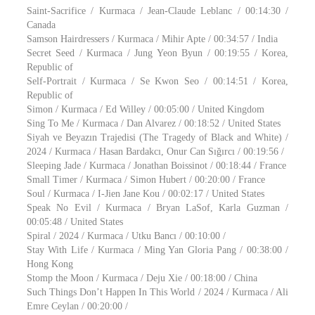
Saint-Sacrifice / Kurmaca / Jean-Claude Leblanc / 00:14:30 /
Canada
Samson Hairdressers / Kurmaca / Mihir Apte / 00:34:57 / India
Secret Seed / Kurmaca / Jung Yeon Byun / 00:19:55 / Korea,
Republic of
Self-Portrait / Kurmaca / Se Kwon Seo / 00:14:51 / Korea,
Republic of
Simon / Kurmaca / Ed Willey / 00:05:00 / United Kingdom
Sing To Me / Kurmaca / Dan Alvarez / 00:18:52 / United States
Siyah ve Beyazın Trajedisi (The Tragedy of Black and White) /
2024 / Kurmaca / Hasan Bardakcı, Onur Can Sığırcı / 00:19:56 /
Sleeping Jade / Kurmaca / Jonathan Boissinot / 00:18:44 / France
Small Timer / Kurmaca / Simon Hubert / 00:20:00 / France
Soul / Kurmaca / I-Jien Jane Kou / 00:02:17 / United States
Speak No Evil / Kurmaca / Bryan LaSof, Karla Guzman /
00:05:48 / United States
Spiral / 2024 / Kurmaca / Utku Bancı / 00:10:00 /
Stay With Life / Kurmaca / Ming Yan Gloria Pang / 00:38:00 /
Hong Kong
Stomp the Moon / Kurmaca / Deju Xie / 00:18:00 / China
Such Things Don’t Happen In This World / 2024 / Kurmaca / Ali
Emre Ceylan / 00:20:00 /