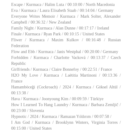
Escape / Kurmaca / Halim Luta / 00:10:00 / North Macedonia
Eva / Kurmaca / Laura Elisabeth Staab / 00:14:04 / Germany
Everyone Writes Memoir / Kurmaca / Mark Solter, Alexander
Campbell / 00:36:32 / New Zealand
Family Night / Kurmaca / Alan Dunne / 00:17:17 / Ireland
Finale / Kurmaca / Ryan Park / 00:10:15 / United States
Fliwer / Kurmaca / Maxim Kulkov / 00:16:48 / Russian
Federation
Flow and Ebb / Kurmaca / Janis Westphal / 00:20:00 / Germany
Forbidden / Kurmaca / Charlotte Vacková / 00:13:37 / Czech
Republic
Girlfriends / Kurmaca / Claire Bonnefoy / 00:22:51 / France
H2O My Love / Kurmaca / Laëtitia Martinoni / 00:13:36 /
France
Hamamböceği (Cockroach) / 2024 / Kurmaca / Göksel Altül /
00:13:38 /
Hava / Kurmaca / Joonyoung Kim / 00:09:59 / Türkiye
How I Learned To Hang Laundry / Kurmaca / Barbara Zemljič /
00:23:00 / Slovenia
Hypnotic / 2024 / Kurmaca / Ramazan Yıldırım / 00:07:58 /
I Am God / Kurmaca / Brooklynn Winters, Virginia Torres /
00:15:00 / United States