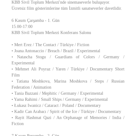
KBB Sivil Toplum Merkezi'nde sinemaseverle buluşuyor.
Ücretsiz film gösterimlerine tüm İzmitli sanatseverler davetlidir.
6 Kasım Çarşamba - 1. Gün
15.00-17:00
KBB Sivil Toplum Merkezi Konferans Salonu
• Mert Erez / The Contact / Türkiye / Fiction
• Joana Antonaccio / Breach / Brazil / Experimental
• Natascha Stogu / Guardians of Colors / Germany /
Experimental
• Mehmet Ali Poyraz / Yaren / Türkiye / Documentary Short
Film
• Tatiana Moshkova, Marina Moshkova / Steps / Russian
Federation / Animation
• Tania Bazzani / Mephitic / Germany / Experimental
• Yama Rahimi / Small Ships / Germany / Experimental
• Łukasz Iwanicz / Cataract / Poland / Documentary
• Kadir Can Arabacı / Spirit of the Ice / Türkiye / Documentary
• Rayit Hashmat Qazi / An Orphanage of Memories / India /
Fiction
7 Kasım Perşembe - 2. Gün