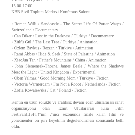
15.00-17:00
KBB Sivil Toplum Merkezi Konferans Salonu
• Roman Willi / Sandcastle - The Secret Life Of Potter Wasps /
Switzerland / Documentary
• Can Diker / Lost in the Darkness / Türkiye / Documentary
• Zülfü Gül / The Last Tree / Türkiye / Animation
• Özlem Baykuş / Rezzan / Türkiye / Animation
• Rami Abbas / Hide & Seek / State of Palestine / Animation
• XiaoJun Tan / Father's Mountains / China / Animation
• John Slemensek-Thorne, James Beale / Where the Shadows
Meet the Light / United Kingdom / Experimental
• Oben Yılmaz / Good Morning Mom / Türkiye / Fiction
• Victoria Warmerdam / I'm Not a Robot / Netherlands / Fiction
• Zofia Kowalewska / Cat / Poland / Fiction
Kentin en uzun soluklu ve aralıksız devam eden uluslararası sanat
organizasyonu olan "İzmit Uluslararası Kısa Film
Festivali(IISFF)"nin 7'inci sezonunda finale kalan film ve
yönetmenler ön jüri heyetinin değerlendirmesi sonucunda belli
oldu.