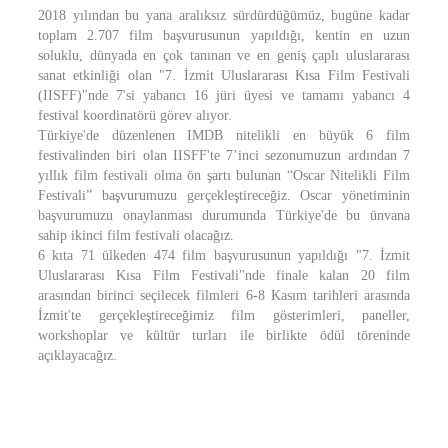
2018 yılından bu yana aralıksız sürdürdüğümüz, bugüne kadar
toplam 2.707 film başvurusunun yapıldığı, kentin en uzun
soluklu, dünyada en çok tanınan ve en geniş çaplı uluslararası
sanat etkinliği olan "7. İzmit Uluslararası Kısa Film Festivali
(IISFF)"nde 7'si yabancı 16 jüri üyesi ve tamamı yabancı 4
festival koordinatörü görev alıyor.
Türkiye'de düzenlenen IMDB nitelikli en büyük 6 film
festivalinden biri olan IISFF'te 7’inci sezonumuzun ardından 7
yıllık film festivali olma ön şartı bulunan “Oscar Nitelikli Film
Festivali” başvurumuzu gerçekleştireceğiz. Oscar yönetiminin
başvurumuzu onaylanması durumunda Türkiye'de bu ünvana
sahip ikinci film festivali olacağız.
6 kıta 71 ülkeden 474 film başvurusunun yapıldığı "7. İzmit
Uluslararası Kısa Film Festivali"nde finale kalan 20 film
arasından birinci seçilecek filmleri 6-8 Kasım tarihleri arasında
İzmit'te gerçekleştireceğimiz film gösterimleri, paneller,
workshoplar ve kültür turları ile birlikte ödül töreninde
açıklayacağız.