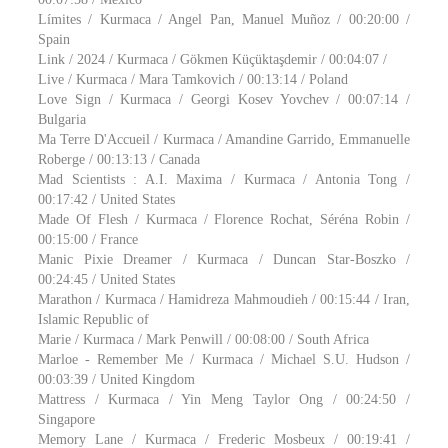
Límites / Kurmaca / Angel Pan, Manuel Muñoz / 00:20:00 /
Spain
Link / 2024 / Kurmaca / Gökmen Küçüktaşdemir / 00:04:07 /
Live / Kurmaca / Mara Tamkovich / 00:13:14 / Poland
Love Sign / Kurmaca / Georgi Kosev Yovchev / 00:07:14 /
Bulgaria
Ma Terre D'Accueil / Kurmaca / Amandine Garrido, Emmanuelle
Roberge / 00:13:13 / Canada
Mad Scientists : A.I. Maxima / Kurmaca / Antonia Tong /
00:17:42 / United States
Made Of Flesh / Kurmaca / Florence Rochat, Séréna Robin /
00:15:00 / France
Manic Pixie Dreamer / Kurmaca / Duncan Star-Boszko /
00:24:45 / United States
Marathon / Kurmaca / Hamidreza Mahmoudieh / 00:15:44 / Iran,
Islamic Republic of
Marie / Kurmaca / Mark Penwill / 00:08:00 / South Africa
Marloe - Remember Me / Kurmaca / Michael S.U. Hudson /
00:03:39 / United Kingdom
Mattress / Kurmaca / Yin Meng Taylor Ong / 00:24:50 /
Singapore
Memory Lane / Kurmaca / Frederic Mosbeux / 00:19:41 /