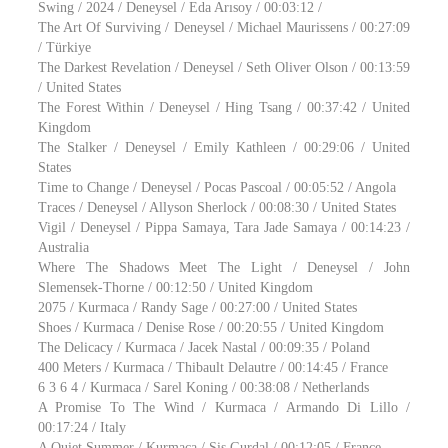
Swing / 2024 / Deneysel / Eda Arısoy / 00:03:12 /
The Art Of Surviving / Deneysel / Michael Maurissens / 00:27:09
/ Türkiye
The Darkest Revelation / Deneysel / Seth Oliver Olson / 00:13:59
/ United States
The Forest Within / Deneysel / Hing Tsang / 00:37:42 / United
Kingdom
The Stalker / Deneysel / Emily Kathleen / 00:29:06 / United
States
Time to Change / Deneysel / Pocas Pascoal / 00:05:52 / Angola
Traces / Deneysel / Allyson Sherlock / 00:08:30 / United States
Vigil / Deneysel / Pippa Samaya, Tara Jade Samaya / 00:14:23 /
Australia
Where The Shadows Meet The Light / Deneysel / John
Slemensek-Thorne / 00:12:50 / United Kingdom
2075 / Kurmaca / Randy Sage / 00:27:00 / United States
Shoes / Kurmaca / Denise Rose / 00:20:55 / United Kingdom
The Delicacy / Kurmaca / Jacek Nastal / 00:09:35 / Poland
400 Meters / Kurmaca / Thibault Delautre / 00:14:45 / France
6 3 6 4 / Kurmaca / Sarel Koning / 00:38:08 / Netherlands
A Promise To The Wind / Kurmaca / Armando Di Lillo /
00:17:24 / Italy
A Quiet Summer / Kurmaca / Sis Gurdal / 00:12:05 / France