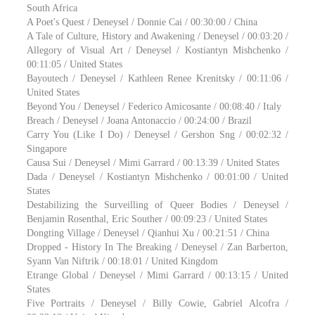
South Africa
A Poet's Quest / Deneysel / Donnie Cai / 00:30:00 / China
A Tale of Culture, History and Awakening / Deneysel / 00:03:20 /
Allegory of Visual Art / Deneysel / Kostiantyn Mishchenko /
00:11:05 / United States
Bayoutech / Deneysel / Kathleen Renee Krenitsky / 00:11:06 /
United States
Beyond You / Deneysel / Federico Amicosante / 00:08:40 / Italy
Breach / Deneysel / Joana Antonaccio / 00:24:00 / Brazil
Carry You (Like I Do) / Deneysel / Gershon Sng / 00:02:32 /
Singapore
Causa Sui / Deneysel / Mimi Garrard / 00:13:39 / United States
Dada / Deneysel / Kostiantyn Mishchenko / 00:01:00 / United
States
Destabilizing the Surveilling of Queer Bodies / Deneysel /
Benjamin Rosenthal, Eric Souther / 00:09:23 / United States
Dongting Village / Deneysel / Qianhui Xu / 00:21:51 / China
Dropped - History In The Breaking / Deneysel / Zan Barberton,
Syann Van Niftrik / 00:18:01 / United Kingdom
Etrange Global / Deneysel / Mimi Garrard / 00:13:15 / United
States
Five Portraits / Deneysel / Billy Cowie, Gabriel Alcofra /