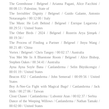
The Greenhouse / Belgesel / Arianna Pagani, Alice Facchini /
00:08:13 / Palestine, State of
The Invisibles' Dignity / Belgesel / Guido Galante, Antonio
Notarangelo / 00:12:00 / Italy
The Music He Left Behind / Belgesel / Enrique Legarreta /
00:29:51 / United States
The Other Birds / 2024 / Belgesel / Rozerin Arya Şimşek /
00:19:34 /
The Process of Finding a Partner / Belgesel / Jinyu Wang /
00:21:48 / China
Vortex / Belgesel / Chris Tangey / 00:02:17 / Australia
You Met Me In A Bluestone Room / Belgesel / Alice Bishop,
Stephen Oakes / 00:34:41 / Australia
Ayna Ayna Soyle Bana / Canlandırma / Selin Büyükcengiz /
00:01:19 / United States
Beacon 832 / Canlandırma / John Semerad / 00:09:56 / United
States
Boy A-Nee-Gu Fight with Magical Bugs! / Canlandırma / Jack
Shih / 00:27:06 / Taiwan
Clout Chaser / Canlandırma / Lubomir Atan / 00:02:37 / Serbia
Dance of the Weeping Willows / Canlandırma / Nathan Tamaki /
00:02:00 / United States