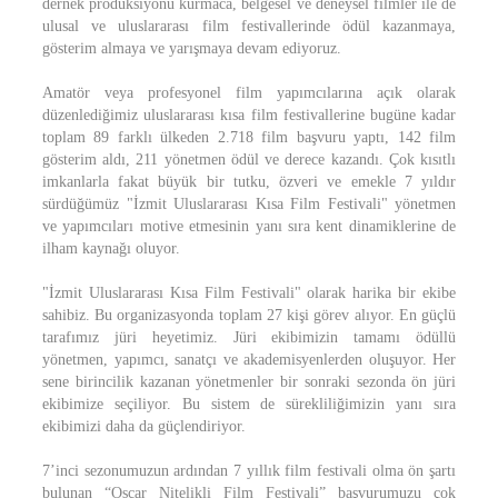
dernek prodüksiyonu kurmaca, belgesel ve deneysel filmler ile de
ulusal ve uluslararası film festivallerinde ödül kazanmaya,
gösterim almaya ve yarışmaya devam ediyoruz.
Amatör veya profesyonel film yapımcılarına açık olarak
düzenlediğimiz uluslararası kısa film festivallerine bugüne kadar
toplam 89 farklı ülkeden 2.718 film başvuru yaptı, 142 film
gösterim aldı, 211 yönetmen ödül ve derece kazandı. Çok kısıtlı
imkanlarla fakat büyük bir tutku, özveri ve emekle 7 yıldır
sürdüğümüz "İzmit Uluslararası Kısa Film Festivali" yönetmen
ve yapımcıları motive etmesinin yanı sıra kent dinamiklerine de
ilham kaynağı oluyor.
"İzmit Uluslararası Kısa Film Festivali" olarak harika bir ekibe
sahibiz. Bu organizasyonda toplam 27 kişi görev alıyor. En güçlü
tarafımız jüri heyetimiz. Jüri ekibimizin tamamı ödüllü
yönetmen, yapımcı, sanatçı ve akademisyenlerden oluşuyor. Her
sene birincilik kazanan yönetmenler bir sonraki sezonda ön jüri
ekibimize seçiliyor. Bu sistem de sürekliliğimizin yanı sıra
ekibimizi daha da güçlendiriyor.
7’inci sezonumuzun ardından 7 yıllık film festivali olma ön şartı
bulunan “Oscar Nitelikli Film Festivali” başvurumuzu çok