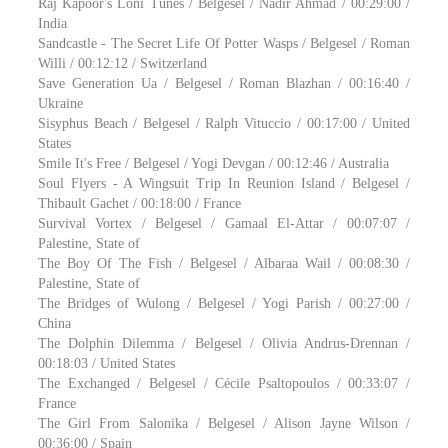
Raj Kapoor's Loni Tunes / Belgesel / Nadir Ahmad / 00:29:00 /
India
Sandcastle - The Secret Life Of Potter Wasps / Belgesel / Roman
Willi / 00:12:12 / Switzerland
Save Generation Ua / Belgesel / Roman Blazhan / 00:16:40 /
Ukraine
Sisyphus Beach / Belgesel / Ralph Vituccio / 00:17:00 / United
States
Smile It's Free / Belgesel / Yogi Devgan / 00:12:46 / Australia
Soul Flyers - A Wingsuit Trip In Reunion Island / Belgesel /
Thibault Gachet / 00:18:00 / France
Survival Vortex / Belgesel / Gamaal El-Attar / 00:07:07 /
Palestine, State of
The Boy Of The Fish / Belgesel / Albaraa Wail / 00:08:30 /
Palestine, State of
The Bridges of Wulong / Belgesel / Yogi Parish / 00:27:00 /
China
The Dolphin Dilemma / Belgesel / Olivia Andrus-Drennan /
00:18:03 / United States
The Exchanged / Belgesel / Cécile Psaltopoulos / 00:33:07 /
France
The Girl From Salonika / Belgesel / Alison Jayne Wilson /
00:36:00 / Spain