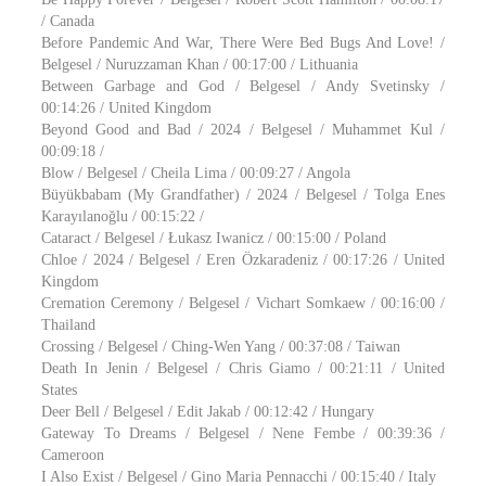
/ Canada
Before Pandemic And War, There Were Bed Bugs And Love! /
Belgesel / Nuruzzaman Khan / 00:17:00 / Lithuania
Between Garbage and God / Belgesel / Andy Svetinsky /
00:14:26 / United Kingdom
Beyond Good and Bad / 2024 / Belgesel / Muhammet Kul /
00:09:18 /
Blow / Belgesel / Cheila Lima / 00:09:27 / Angola
Büyükbabam (My Grandfather) / 2024 / Belgesel / Tolga Enes
Karayılanoğlu / 00:15:22 /
Cataract / Belgesel / Łukasz Iwanicz / 00:15:00 / Poland
Chloe / 2024 / Belgesel / Eren Özkaradeniz / 00:17:26 / United
Kingdom
Cremation Ceremony / Belgesel / Vichart Somkaew / 00:16:00 /
Thailand
Crossing / Belgesel / Ching-Wen Yang / 00:37:08 / Taiwan
Death In Jenin / Belgesel / Chris Giamo / 00:21:11 / United
States
Deer Bell / Belgesel / Edit Jakab / 00:12:42 / Hungary
Gateway To Dreams / Belgesel / Nene Fembe / 00:39:36 /
Cameroon
I Also Exist / Belgesel / Gino Maria Pennacchi / 00:15:40 / Italy