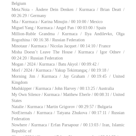
Belgium
Meta:Noia - Ändere Dein Denken / Kurmaca / Brian Deatt /
00:26:29 / Germany
Mia / Kurmaca / Karina Minujin / 00:10:00 / Mexico
Miguel Yang / Kurmaca / Angel Pan / 00:03:00 / Spain
Million-Ruble Grandma / Kurmaca / Ilya Andilevko, Olga
Rogozhina / 00:16:38 / Russian Federation
Minotaur / Kurmaca / Nicolas Jacquet / 00:14:10 / France
Misha Doesn’t Leave The House / Kurmaca / Igor Odnev /
00:24:20 / Russian Federation
Mogan / 2024 / Kurmaca / Batu Akyol / 00:09:42 /
Morî / 2024 / Kurmaca / Yakup Tekintangaç / 00:19:18 /
Morning Jim / Kurmaca / Jay Graham / 00:19:45 / United
Kingdom
Mudskipper / Kurmaca / John Harvey / 00:13:25 / Australia
My Own Silence / Kurmaca / Matthew Eberle / 00:08:31 / United
States
Natalie / Kurmaca / Martin Grigorov / 00:29:57 / Bulgaria
NotEternals / Kurmaca / Tatyana Zhukova / 00:17:11 / Russian
Federation
Nowhere / Kurmaca / Erfan Parsapour / 00:13:03 / Iran, Islamic
Republic of